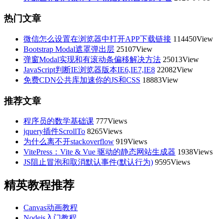
热门文章
微信怎么设置在浏览器中打开APP下载链接
114450View
Bootstrap Modal遮罩弹出层
25107View
弹窗Modal实现和有滚动条偏移解决方法
25013View
JavaScript判断IE浏览器版本IE6,IE7,IE8
22082View
免费CDN公共库加速你的JS和CSS
18883View
推荐文章
程序员的数学基础课
777Views
jquery插件ScrollTo
8265Views
为什么离不开stackoverflow
919Views
VitePress：Vite & Vue 驱动的静态网站生成器
1938Views
JS阻止冒泡和取消默认事件(默认行为)
9595Views
精英教程推荐
Canvas动画教程
Nodejs入门教程