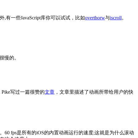
一些JavaScript库你可以试试，比如
overthorw
与
iscroll
。
是很慢的。
 Pike写过一篇很赞的
文章
，文章里描述了动画所带给用户的快
求。60 fps是所有的iOS的内置动画运行的速度;这就是为什么滚动