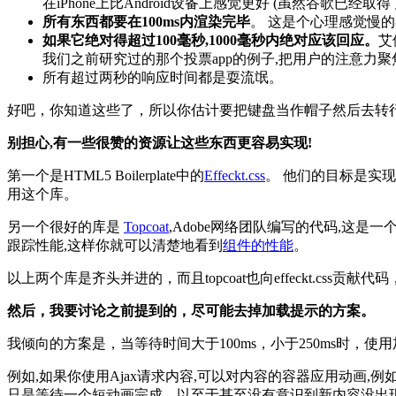
在iPhone上比Android设备上感觉更好 (虽然谷
所有东西都要在100ms内渲染完毕
。 这是个心理感觉慢的
如果它绝对得超过100毫秒,1000毫秒内绝对应该回应。
艾
我们之前研究过的那个投票app的例子,把用户的注意
所有超过两秒的响应时间都是耍流氓。
好吧，你知道这些了，所以你估计要把键盘当作帽子然后去转
别担心,有一些很赞的资源让这些东西更容易实现!
第一个是HTML5 Boilerplate中的
Effeckt.css
。 他们的目标是实
用这个库。
另一个很好的库是
Topcoat
,Adobe网络团队编写的代码,这
跟踪性能,这样你就可以清楚地看到
组件的性能
。
以上两个库是齐头并进的，而且topcoat也向effeckt.css贡
然后，我要讨论之前提到的，尽可能去掉加载提示的方案。
我倾向的方案是，当等待时间大于100ms，小于250ms时，
例如,如果你使用Ajax请求内容,可以对内容的容器应用动画
只是等待一个短动画完成，以至于甚至没有意识到新内容没出