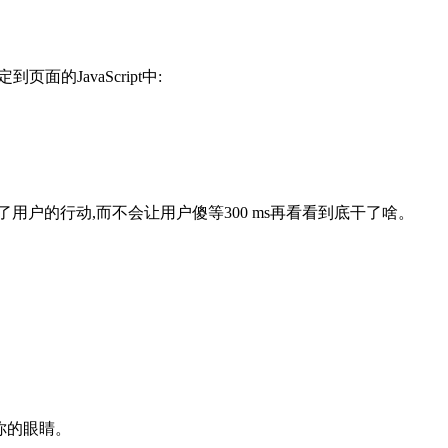
的JavaScript中:
户的行动,而不会让用户傻等300 ms再看看到底干了啥。
亮瞎你的眼睛。