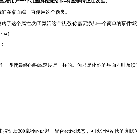
摸,给用户一个明显的视觉指示–有些事情正在发生。
类。我们在桌面端一直使用这个伪类。
忽略了这个属性,为了激活这个状态,你需要添加一个简单的事件绑定到页面
亮：
，即使最终的响应速度是一样的。你只是让你的界面即时反馈了用
可以完全去除点击按钮后300毫秒的延迟。配合active状态，可以让网站快的