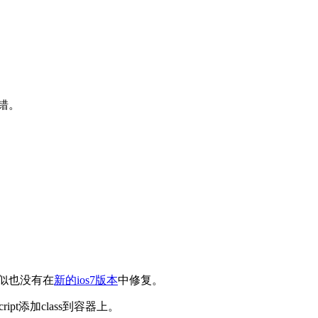
错。
貌似也没有在
新的ios7版本
中修复。
ipt添加class到容器上。