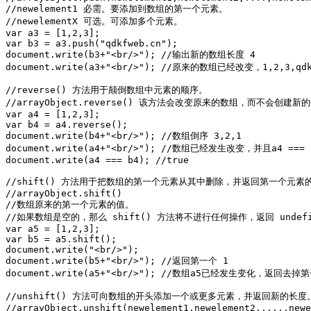
//newelement1 必需。要添加到数组的第一个元素。

//newelementX 可选。可添加多个元素。

var a3 = [1,2,3];

var b3 = a3.push("qdkfweb.cn");

document.write(b3+"<br/>"); //输出新的数组长度 4

document.write(a3+"<br/>"); //原来的数组已经改变，1,2,3,qdkf
//reverse() 方法用于颠倒数组中元素的顺序。

//arrayObject.reverse() 该方法会改变原来的数组，而不会创建新的
var a4 = [1,2,3];

var b4 = a4.reverse();

document.write(b4+"<br/>"); //数组倒序 3,2,1

document.write(a4+"<br/>"); //数组已经发生改变，并且a4 === b
document.write(a4 === b4); //true

//shift() 方法用于把数组的第一个元素从其中删除，并返回第一个元素的
//arrayObject.shift()

//数组原来的第一个元素的值。

//如果数组是空的，那么 shift() 方法将不进行任何操作，返回 undef
var a5 = [1,2,3];

var b5 = a5.shift();

document.write("<br/>");

document.write(b5+"<br/>"); //返回第一个 1

document.write(a5+"<br/>"); //数组a5已经发生变化，返回去掉第一
//unshift() 方法可向数组的开头添加一个或更多元素，并返回新的长度。
//arrayObject.unshift(newelement1,newelement2,....,newe