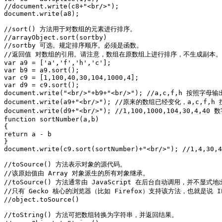
//document.write(c8+"<br/>");

document.write(a8);

//sort() 方法用于对数组的元素进行排序。

//arrayObject.sort(sortby)

//sortby 可选。规定排序顺序。必须是函数。

//返回值 对数组的引用。请注意，数组在原数组上进行排序，不生成副本。

var a9 = ['a','f','h','c'];

var b9 = a9.sort();

var c9 = [1,100,40,30,104,1000,4];

var d9 = c9.sort();

document.write("<br/>"+b9+"<br/>"); //a,c,f,h 按照字母输出
document.write(a9+"<br/>"); //原来的数组已经变化，a,c,f,
document.write(d9+"<br/>"); //1,100,1000,104,30
function sortNumber(a,b)

{

return a - b

}

document.write(c9.sort(sortNumber)+"<br/>"); //1,4,30,4
//toSource() 方法表示对象的源代码。

//该原始值由 Array 对象派生的所有对象继承。

//toSource() 方法通常由 JavaScript 在后台自动调用，并不显式
//只有 Gecko 核心的浏览器（比如 Firefox）支持该方法，也就是说 IE
//object.toSource()

//toString() 方法可把数组转换为字符串，并返回结果。
