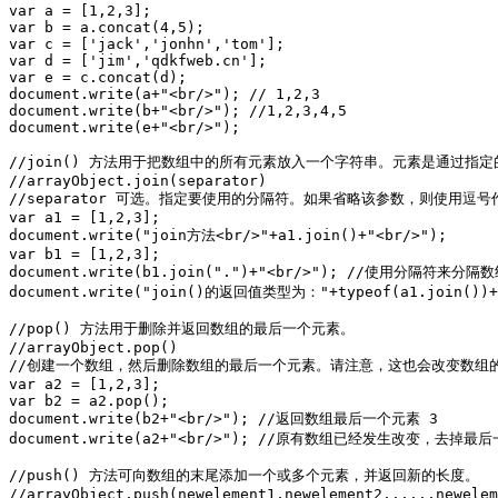
var a = [1,2,3];

var b = a.concat(4,5);

var c = ['jack','jonhn','tom'];

var d = ['jim','qdkfweb.cn'];

var e = c.concat(d);

document.write(a+"<br/>"); // 1,2,3

document.write(b+"<br/>"); //1,2,3,4,5

document.write(e+"<br/>");

//join() 方法用于把数组中的所有元素放入一个字符串。元素是通过指定
//arrayObject.join(separator)

//separator 可选。指定要使用的分隔符。如果省略该参数，则使用逗号
var a1 = [1,2,3];

document.write("join方法<br/>"+a1.join()+"<br/>");

var b1 = [1,2,3];

document.write(b1.join(".")+"<br/>"); //使用分隔符来分
document.write("join()的返回值类型为："+typeof(a1.join())+"
//pop() 方法用于删除并返回数组的最后一个元素。

//arrayObject.pop()

//创建一个数组，然后删除数组的最后一个元素。请注意，这也会改变数组的
var a2 = [1,2,3];

var b2 = a2.pop();

document.write(b2+"<br/>"); //返回数组最后一个元素 3

document.write(a2+"<br/>"); //原有数组已经发生改变，去掉最
//push() 方法可向数组的末尾添加一个或多个元素，并返回新的长度。

//arrayObject.push(newelement1,newelement2,....,newelem