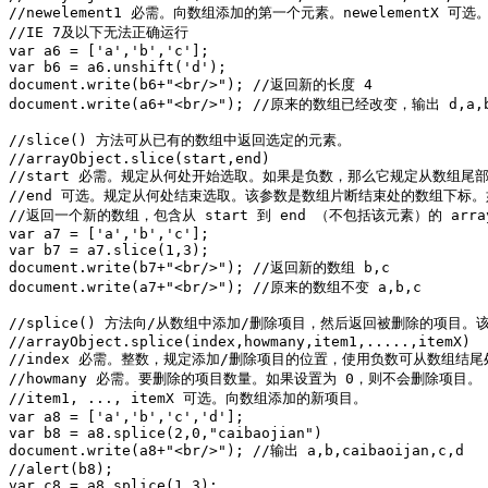
//newelement1 必需。向数组添加的第一个元素。newelementX 可
//IE 7及以下无法正确运行

var a6 = ['a','b','c'];

var b6 = a6.unshift('d');

document.write(b6+"<br/>"); //返回新的长度 4

document.write(a6+"<br/>"); //原来的数组已经改变，输出 d,a,b
//slice() 方法可从已有的数组中返回选定的元素。

//arrayObject.slice(start,end)

//start 必需。规定从何处开始选取。如果是负数，那么它规定从数组尾
//end 可选。规定从何处结束选取。该参数是数组片断结束处的数组下标
//返回一个新的数组，包含从 start 到 end （不包括该元素）的 arr
var a7 = ['a','b','c'];

var b7 = a7.slice(1,3);

document.write(b7+"<br/>"); //返回新的数组 b,c

document.write(a7+"<br/>"); //原来的数组不变 a,b,c

//splice() 方法向/从数组中添加/删除项目，然后返回被删除的项目。
//arrayObject.splice(index,howmany,item1,.....,itemX)

//index 必需。整数，规定添加/删除项目的位置，使用负数可从数组结尾
//howmany 必需。要删除的项目数量。如果设置为 0，则不会删除项目。

//item1, ..., itemX 可选。向数组添加的新项目。

var a8 = ['a','b','c','d'];

var b8 = a8.splice(2,0,"caibaojian")

document.write(a8+"<br/>"); //输出 a,b,caibaoijan,c,d

//alert(b8);

var c8 = a8.splice(1,3);
