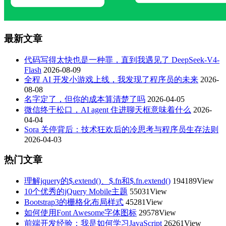
最新文章
代码写得太快也是一种罪，直到我遇见了 DeepSeek-V4-
Flash
2026-08-09
全程 AI 开发小游戏上线，我发现了程序员的未来
2026-
08-08
名字定了，但你的成本算清楚了吗
2026-04-05
微信终于松口，AI agent 住进聊天框意味着什么
2026-
04-04
Sora 关停背后：技术狂欢后的冷思考与程序员生存法则
2026-04-03
热门文章
理解jquery的$.extend()、$.fn和$.fn.extend()
194189View
10个优秀的jQuery Mobile主题
55031View
Bootstrap3的栅格化布局样式
45281View
如何使用Font Awesome字体图标
29578View
前端开发经验：我是如何学习JavaScript
26261View