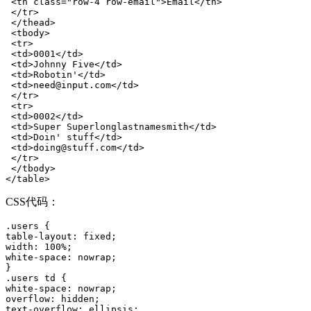
 <th class="row-4 row-email">Email</th>

 </tr>

 </thead>

 <tbody>

 <tr>

 <td>0001</td>

 <td>Johnny Five</td>

 <td>Robotin'</td>

 <td>need@input.com</td>

 </tr>

 <tr>

 <td>0002</td>

 <td>Super Superlonglastnamesmith</td>

 <td>Doin' stuff</td>

 <td>doing@stuff.com</td>

 </tr>

 </tbody>

CSS代码：
.users {

table-layout: fixed;

width: 100%;

white-space: nowrap;

}

.users td {

white-space: nowrap;

overflow: hidden;

text-overflow: ellipsis;
