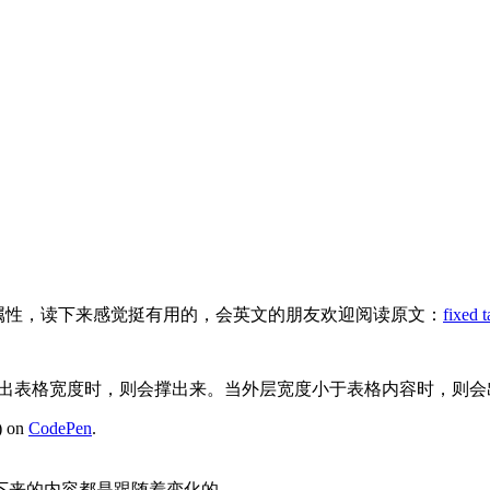
这个属性，读下来感觉挺有用的，会英文的朋友欢迎阅读原文：
fixed t
内容和长度超出表格宽度时，则会撑出来。当外层宽度小于表格内容时，则
) on
CodePen
.
接下来的内容都是跟随着变化的。