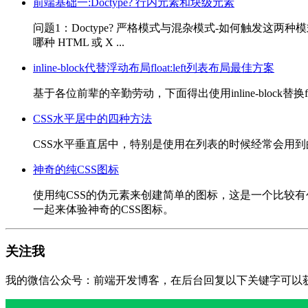
前端基础一:Doctype? 行内元素和块级元素
问题1：Doctype? 严格模式与混杂模式-如何触发这两种
哪种 HTML 或 X ...
inline-block代替浮动布局float:left列表布局最佳方案
基于各位前辈的辛勤劳动，下面得出使用inline-block替换float:left;的最
CSS水平居中的四种方法
CSS水平垂直居中，特别是使用在列表的时候经常会用到的，本文分享了四
神奇的纯CSS图标
使用纯CSS的伪元素来创建简单的图标，这是一个比较有创意
一起来体验神奇的CSS图标。
关注我
我的微信公众号：前端开发博客，在后台回复以下关键字可以