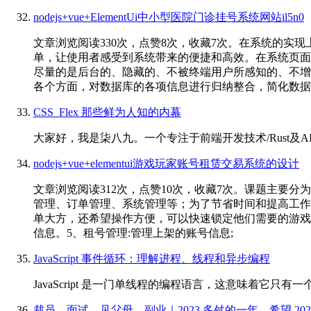
nodejs+vue+ElementUi中小型医院门诊挂号系统网站il5n0
文章浏览阅读330次，点赞8次，收藏7次。在系统的
单，让使用者感受到系统带来的便捷和高效。在系统页面
尽量的是后台的、隐藏的、不被终端用户所感知的、不增
各个方面，对数据库的各项信息进行归纳整合，简化数据
CSS_Flex 那些鲜为人知的内幕
大家好，我是柒八九。一个专注于前端开发技术/Rust及AI应
nodejs+vue+elementui游戏玩家账号租赁交易系统的设计
文章浏览阅读312次，点赞10次，收藏7次。课题主
管理、订单管理、系统管理等；为了节省时间和提高工作
单大方，还希望操作方便，可以快速锁定他们需要的游戏账
信息。5、租号管理:管理上架的账号信息;
JavaScript 事件循环：理解进程、线程和异步编程
JavaScript 是一门单线程的编程语言，这意味着它只
裁员、面试、见父母、副业｜2023 多舛的一年，希望 202