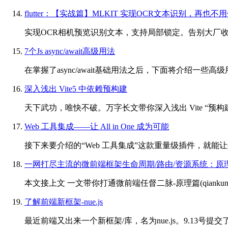
flutter：【实战篇】MLKIT 实现OCR文本识别，再也不
实现OCR相机预览识别文本，支持局部锁定。告别大厂收费模式，
7个Js async/await高级用法
在掌握了async/await基础用法之后，下面将介绍一些高级
深入浅出 Vite5 中依赖预构建
天下武功，唯快不破。万字长文带你深入浅出 Vite “预
Web 工具集成——让 All in One 成为可能
接下来要介绍的“Web 工具集成”这款重量级插件，就能让你在
一网打尽主流的微前端框架生命周期/路由/资源系统：原
本文接上文 一文带你打通微前端任督二脉-原理篇(qiankun/
了解前端新框架-nue.js
最近前端又出来一个新框架/库，名为nue.js。9.13号提交了第