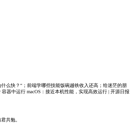
e为什么快？“；前端学哪些技能饭碗越铁收入还高；给迷茫的朋
er 容器中运行 macOS：接近本机性能，实现高效运行 | 开源日报
与君共勉。