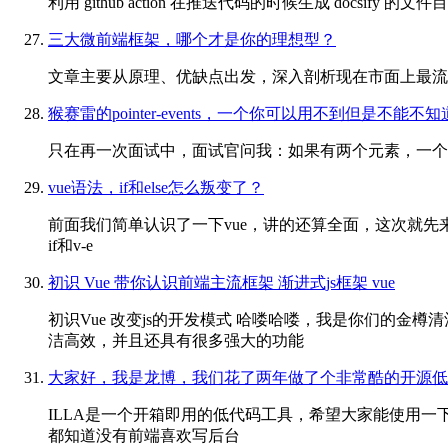
利用 github action 在推送代码的时候生成 docsify
三大微前端框架，哪个才是你的理想型？
文章主要从原理、优缺点出发，深入剖析现在市面上最流
猴赛雷的pointer-events，一个你可以用不到但是不能不知
只在再一次面试中，面试官问我：如果有两个元素，一个
vue语法，if和else怎么叛变了？
前面我们简单认识了一下vue，讲的还算全面，这次就先来学一
if和v-e
初识 Vue 带你认识前端主流框架 渐进式js框架 vue
初识Vue 改变js的开发模式 哈喽哈喽，我是你们的
洁高效，并且还具有很多强大的功能
大家好，我是龙博，我们花了两年做了个非常酷的开源低
ILLA是一个开箱即用的低代码工具，希望大家能使用
都知道没有前端喜欢写后台