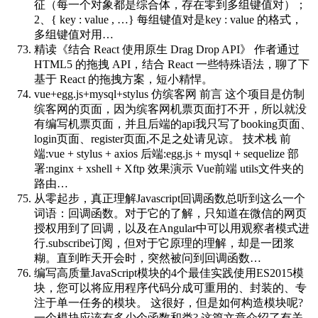
征（每一个对象都是综合体，存在零到多组键值对）；
2、{ key : value , …} 每组键值对是key : value 的格式，
多组键值对用…
精读《结合 React 使用原生 Drag Drop API》
作者通过
HTML5 的拖拽 API，结合 React 一些特殊语法，聊了下
基于 React 的拖拽方案，短小精悍。
vue+egg.js+mysql+stylus 仿缤客网
前言 这个项目是仿制
缤客网的页面，因为缤客网机票页面打不开，所以就没
有编写机票页面，并且后端的api我只写了booking页面、
login页面、register页面,不足之处请见谅。 技术栈 前
端:vue + stylus + axios 后端:egg.js + mysql + sequelize 部
署:nginx + xshell + Xftp 效果演示 Vue前端 utils文件夹的
路由…
从零起步，真正理解Javascript回调函数
总听到这么一个
词语：回调函数。对于它的了解，只知道在微信的网页
授权用到了回调，以及在Angular中可以用观察者模式进
行.subscribe订阅，但对于它原理的理解，却是一团浆
糊。直到昨天开会时，突然被问到回调函数…
编写高质量JavaScript模块的4个最佳实践
使用ES2015模
块，您可以将应用程序代码分成可重用的、封装的、专
注于单一任务的模块。 这很好，但是如何构造模块呢?
一个模块应该有多少个函数和类? 这篇文章介绍了有关