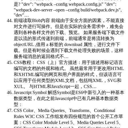
是? "dev": "webpack –config webpack.config.js" "dev":
"webpack-dev-server –open –config build/webpack.dev.js",
"dev"…
前端读取Blob内容
前端由于安全方面的因素，不能直接
对文件进行写操作。但是在实际的业务需求中，难免会
遇到各种各样文件的下载、预览。 如果服务端下载文件
是以流的形式传递到前端，前端通常是将流转换为
objectURL ,借用 a 标签的 download 属性，进行文件下
载。但是有时候会遇到下载文件处理失败的场景，这样
服务端消息的返回格式不…
CSS教程： CSS（上）
官方描述：用于描述用标记语言
编写的文档的外观和格式。 虽然最常用于更改用HTML
和XHTML编写的网页和用户界面的样式，但该语言可
以应用于任何类型的XML文档，包括纯XML，SVG和
XUL。 与HTML和JavaScript一起，CSS…
Javascript Symbol 解惑
Symbol是ES6中新引入的一种基本
数据类型，在此之前Javascript中已有几种基本数据类
型：
CSS Color、Media Queries、Transforms、Conditional
Rules
W3C CSS 工作组发布四份规范的首个公开工作草
案：CSS Color Module Level 5、Media Queries Level 5、