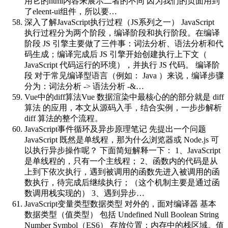
用它的html内容来展示二者的不同 因为我们的页面用到
了eleent-ui组件，所以要…
深入了解JavaScript执行过程（JS系列之一）
JavaScript
执行过程分为两个阶段，编译阶段和执行阶段。在编译
阶段 JS 引擎主要做了三件事：词法分析、语法分析和代
码生成；编译完成后 JS 引擎开始创建执行上下文（
JavaScript 代码运行的环境），并执行 JS 代码。 编译阶
段 对于常见编译型语言（例如： Java ）来说，编译步骤
分为：词法分析 -> 语法分析 -&…
Vue中的diff算法
Vue 数据渲染中最核心的的部分就是 diff
算法 的应用，本文从源码入手，结合实例，一步步解析
diff 算法的整个流程。
JavaScript事件循环及异步原理笔记
先提出一个问题
JavaScript 既然是单线程，那为什么浏览器或 Node.js 可
以执行异步操作呢？ 下面简短解释一下： 1、JavaScript
是单线程的，只有一个主线程； 2、函数内的代码是从
上到下依次执行，遇到被调用的函数先进入被调用的函
数执行，待完成后继续执行；（这个机制主要是通过函
数调用栈实现的） 3、遇到异步…
JavaScript变量类型
数据类型 对外的，面对编译器 基本
数据类型（值类型） 包括 Undefined Null Boolean String
Number Symbol（ES6） 存放位置：内存中的栈区域。值