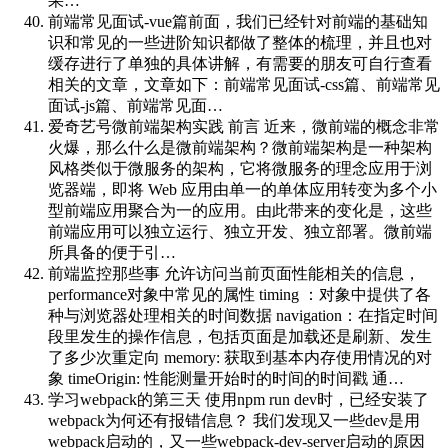
果…
前端常见面试-vue篇
前面，我们已经针对前端的基础知
识和常见的一些进阶知识都做了整体的梳理，并且也对
缓存进行了单独的具体讲解，有需要的朋友可自行查看
相关的文章，文章如下：前端常见面试-css篇、前端常见
面试-js篇、前端常见面…
爱奇艺号微前端架构实践
前言 近来，微前端的概念非常
火爆，那么什么是微前端架构？微前端架构是一种架构
风格类似于微服务的架构，它将微服务的理念应用于浏
览器端，即将 Web 应用由单一的单体应用转变为多个小
型前端应用聚合为一的应用。由此带来的变化是，这些
前端应用可以独立运行、独立开发、独立部署。微前端
所具备的便于引…
前端监控那些事
允许访问当前页面性能相关的信息，
performance对象中常见的属性 timing ：对象中提供了各
种与浏览器处理相关的时间数据 navigation：在指定时间
段里发生的操作信息，包括页面是加载还是刷新、发生
了多少次重定向 memory: 获取到基本内存使用情况的对
象 timeOrigin: 性能测量开始时的时间的时间戳 通…
学习webpack的第三天
使用npm run dev时，已经安装了
webpack为何还有报错信息？ 我们发现又一些dev是用
webpack启动的，又一些webpack-dev-server启动的原因