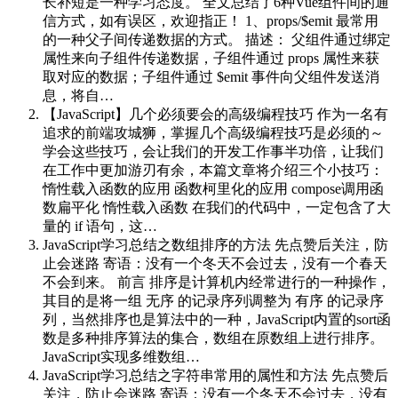
长补短是一种学习态度。 全文总结了6种Vue组件间的通
信方式，如有误区，欢迎指正！ 1、props/$emit 最常用
的一种父子间传递数据的方式。 描述： 父组件通过绑定
属性来向子组件传递数据，子组件通过 props 属性来获
取对应的数据；子组件通过 $emit 事件向父组件发送消
息，将自…
【JavaScript】几个必须要会的高级编程技巧
作为一名有
追求的前端攻城狮，掌握几个高级编程技巧是必须的～
学会这些技巧，会让我们的开发工作事半功倍，让我们
在工作中更加游刃有余，本篇文章将介绍三个小技巧：
惰性载入函数的应用 函数柯里化的应用 compose调用函
数扁平化 惰性载入函数 在我们的代码中，一定包含了大
量的 if 语句，这…
JavaScript学习总结之数组排序的方法
先点赞后关注，防
止会迷路 寄语：没有一个冬天不会过去，没有一个春天
不会到来。 前言 排序是计算机内经常进行的一种操作，
其目的是将一组 无序 的记录序列调整为 有序 的记录序
列，当然排序也是算法中的一种，JavaScript内置的sort函
数是多种排序算法的集合，数组在原数组上进行排序。
JavaScript实现多维数组…
JavaScript学习总结之字符串常用的属性和方法
先点赞后
关注，防止会迷路 寄语：没有一个冬天不会过去，没有