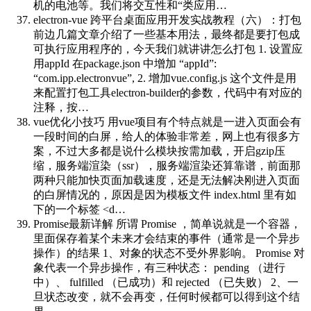
机的电池等。我们将交互性和“类应用…
electron-vue 跨平台桌面应用开发实战教程（六）：打包
前边几篇文章介绍了一些基本用法，最终都是要打包成
可执行应用程序的，今天我们就讲讲怎么打包 1. 设置应
用appId 在package.json 中增加 “appId”:
“com.ipp.electronvue”, 2. 增加vue.config.js 这个文件是用
来配置打包工具electron-builder的参数，代码中有对应的
注释，按…
vue优化小技巧
用vue项目有个特点就是一进入页面会有
一段时间的白屏，给人的体验非常差，网上也有很多方
案，不过大多都是说什么模块按需加载，开启gzip压
缩，服务端渲染（ssr），服务端渲染还算靠谱，前面那
两种只能加快页面加载速度，还是无法解决刚进入页面
的白屏情况的，原因是因为模板文件 index.html 里有如
下的一个标签 <d…
Promise最新详解
所谓 Promise ，简单说就是一个容器，
里面保存着某个未来才会结束的事件（通常是一个异步
操作）的结果 1、对象的状态不受外界影响。 Promise 对
象代表一个异步操作，有三种状态： pending （进行
中）、 fulfilled （已成功）和 rejected （已失败） 2、一
旦状态改变，就不会再变，任何时候都可以得到这个结