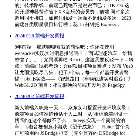
的）技术路线，前端已死绝不是说说而已；11K star 这
款开源神器帮你省下XX音乐的会员费；前端 同时多次
调用同个接口，如何只触发一次而不是触发多次；2023
前端各类明星项目排行榜；花 15 分钟把 Express…
20240126 前端开发周报
8年前端，那就聊聊被裁的感悟吧；你还在使用
websocket实现实时消息推送吗？；面试理想汽车，给我
整懵了。。；尤雨溪再喷 React，这波我要反驳一下 – 转
载；前端面试必考题：介绍项目和项目难点；发布 Vue3
让尤雨溪吃尽苦头：犯了3个错，每一个都需开发者警
惕；pixi.js实战——《智慧路口（车辆轨迹实时追踪）》
WebGL 2D 项目；相见恨晚的前端开发利器-PageSpy
20240202 前端开发周报
新人前端入职第一天——京东实习配置开发环境实录；
前端项目如何准确预估个人工时；从‘相信前端能做一
切’到‘连这个都做不了么’；threejs 实现一个简易的泊
车； js谐音梗创意小游戏《望子成龙》；Flutter 首个真
正可商用的 JSBridge 框架（完全兼容的 DSBridge for