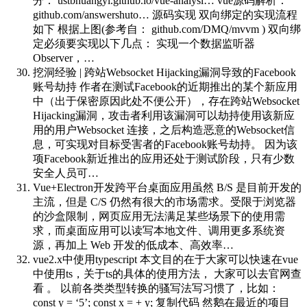
分： ustbhuangyi.github.io/vue-analysi… vue源码解析：
github.com/answershuto… 源码实现 双向绑定的实现流程
如下 根据上图(参考自： github.com/DMQ/mvvm ) 双向绑
定必须要实现以下几点： 实现一个数据监听器
Observer，…
挖洞经验 | 跨站Websocket Hijacking漏洞导致的Facebook
账号劫持
作者在测试Facebook的近期推出的某个新应用
中（出于保密原因此处不便公开），存在跨站Websocket
Hijacking漏洞，攻击者利用该漏洞可以劫持使用该新应
用的用户Websocket 连接，之后构造恶意的Websocket信
息，可实现对目标受害者的Facebook账号劫持。 因为该
项Facebook新近推出的应用还处于测试阶段，只有少数
安全人员可…
Vue+Electron开发跨平台桌面应用
虽然 B/S 是目前开发的
主流，但是 C/S 仍然有很大的市场需求。受限于浏览器
的沙盒限制，网页应用无法满足某些场景下的使用需
求，而桌面应用可以读写本地文件、调用更多系统资
源，再加上 Web 开发的低成本、高效率…
vue2.x中使用typescript
本文目的在于大家可以快速在vue
中使用ts，关于ts的具体的使用方法， 大家可以去官网查
看 。 以前各类类型转换的骚写法写习惯了，比如：
const y = ‘5’; const x = + y; 复制代码 然鹅在最近的项目