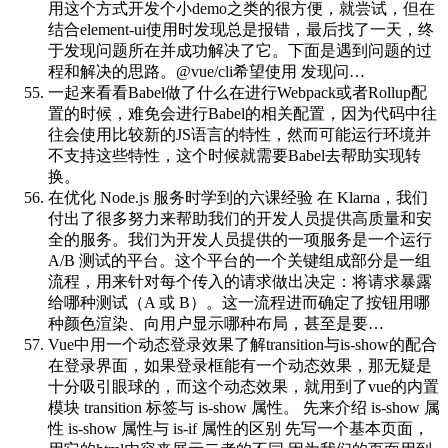
用这个方式开发个小demo之类的很方便，就尝试，但在
结合element-ui使用时发现总是报错，最后找了一天，终
于发现问题所在并成功解决了它。下面是遇到问题的过
程和解决的思路。@vue/cli希望使用 发现问…
一起来看看Babel做了什么
在进行Webpack或者Rollup配
置的时候，难免会进行Babel的相关配置，因为代码中往
往会使用比较新的JS语言的特性，然而可能运行环境并
不支持这些特性，这个时候就需要Babel去帮助实现转
换。
在优化 Node.js 服务时学到的六课经验
在 Klarna，我们
付出了很多努力来帮助我们的开发人员提供高质量和安
全的服务。我们为开发人员提供的一项服务是一个运行
A/B 测试的平台。这个平台的一个关键组成部分是一组
流程，用来针对每个传入的请求做出决定：将请求暴露
给哪种测试（A 或 B）。这一流程进而确定了按钮用哪
种颜色渲染、向用户显示哪种布局，甚至是要…
Vue中用一个动态登录效果了解transition与is-show的配合
在登录界面，如果登录框能有一个动态效果，那无疑是
十分吸引眼球的，而这个动态效果，就用到了vue的内置
模块 transition 标签与 is-show 属性。 先来介绍 is-show 属
性 is-show 属性与 is-if 属性的区别 先写一个基本页面，