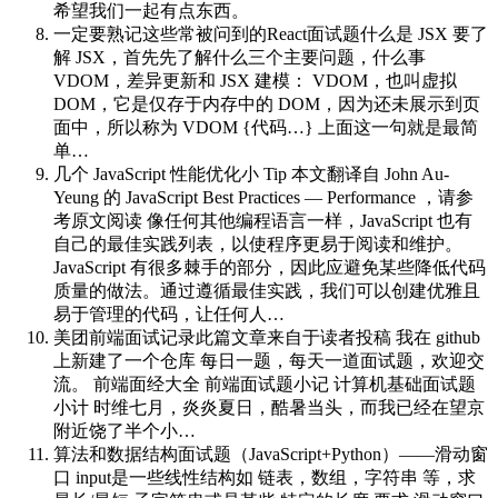
希望我们一起有点东西。
一定要熟记这些常被问到的React面试题
什么是 JSX 要了
解 JSX，首先先了解什么三个主要问题，什么事
VDOM，差异更新和 JSX 建模： VDOM，也叫虚拟
DOM，它是仅存于内存中的 DOM，因为还未展示到页
面中，所以称为 VDOM {代码…} 上面这一句就是最简
单…
几个 JavaScript 性能优化小 Tip
本文翻译自 John Au-
Yeung 的 JavaScript Best Practices — Performance ，请参
考原文阅读 像任何其他编程语言一样，JavaScript 也有
自己的最佳实践列表，以使程序更易于阅读和维护。
JavaScript 有很多棘手的部分，因此应避免某些降低代码
质量的做法。通过遵循最佳实践，我们可以创建优雅且
易于管理的代码，让任何人…
美团前端面试记录
此篇文章来自于读者投稿 我在 github
上新建了一个仓库 每日一题，每天一道面试题，欢迎交
流。 前端面经大全 前端面试题小记 计算机基础面试题
小计 时维七月，炎炎夏日，酷暑当头，而我已经在望京
附近饶了半个小…
算法和数据结构面试题（JavaScript+Python）——滑动窗
口
input是一些线性结构如 链表，数组，字符串 等，求