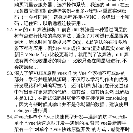
购买阿里云服务器，选择操作系统，我选的 ubuntu 在云
服务器管理控制台选择实例->更多->密钥->重置实例密
码（一会登陆用） 选择远程连接->VNC，会弹出一个密
码，记住它，以后远程连接要用 …
Vue 的 diff 算法解析
1. 前言 diff 算法是一种通过同层的
树节点进行比较的高效算法，避免了对树进行逐层搜索
遍历，所以时间复杂度只有 O(n)。diff 算法的在很多场
景下都有应用，例如在 vue 虚拟 dom 渲染成真实 dom 的
新旧 VNode 节点比较更新时，就用到了该算法。diff 算
法有两个比较显著的特点： 比较只会在同层级进行, 不
会跨层级…
深入了解VUEX原理
vuex 作为 Vue 全家桶不可或缺的一
部分，学习并理解其源码，不仅可以学习到作者的优秀
开发思路和代码编写技巧，还可以帮助我们在开发过程
中写出更好更规范的代码，知其然，知其所以然 源码版
本是3.1.2，在调试源码时尽量不要直接使用 console.log
，因为有些时候其输出并不是你期望的数据，建议使用
debugger 进行调…
@vue/cli-单个 *.vue 快速原型开发—遇到的坑
@vue/cli-
单个 *.vue 快速原型开发—遇到的坑 背景 vue最新脚手
架有一个’对单个 *.vue 快速原型开发’的方式，感觉平时