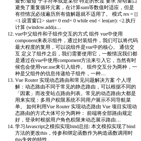
最长/最短 子字符串或是某些 特定的长度 要求 滑动窗口
避免了重复循环元素，在计算sum等数值时适应，但是
有些情况必须遍历所有值解题就不适用了。 模式 res = []
<1.设置窗口> start= 0 end= 0 while end < len(arr): <2.执行
计算 (window.add(a…
vue中父组件和子组件交互的方式
组件 vue中使用
component来表示组件，通过封装组件，我们可以将代码
最大程度的复用，可以说组件是vue中的核心。 通信交
互 定义了组件之后，我们需要使用它，一般情况我们都
是通过在vue中使用compoment方法来引入它，当然有时
候也会使用vue.use来引入组件。 组件交互分为两种，一
种是父组件的信息传递给子组件，一种…
Vue Router 实现动态路由和常见问题解决方案
个人理
解：动态路由不同于常见的静态路由，可以根据不同的
「因素」而改变站点路由列表。常见的动态路由大都是
用来实现：多用户权限系统不同用户展示不同导航菜
单。 如何利用Vue Router 实现动态路由 Vue 项目实现动
态路由的方式大体可分为两种： 前端将全部路由规定
好，登录时根据用户角色权限来动态展示路由…
学习Javascript之模拟实现bind
总括: 本文模拟实现了bind
方法的更改this，传参和绑定函数作为构造函数调用时
this失效的特性。