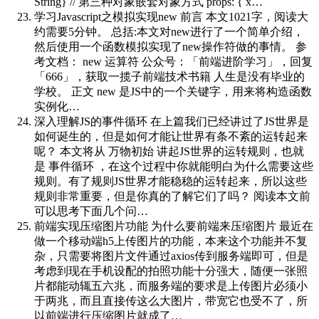
String} // 第三种对象嵌套对象方式 props: { x…
学习Javascript之模拟实现new
前言 本文1021字，阅读大
约需要5分钟。 总括:本文对new进行了一个简单介绍，
然后使用一个函数模拟实现了new操作符做的事情。 参
考文档： new 运算符 公众号：「前端进阶学习」，回复
「666」，获取一揽子前端技术书籍 人生是没有毕业的
学校。 正文 new 是JS中的一个关键字，用来将构造函数
实例化…
深入理解JS的事件循环
在上篇我们已经讲过了JS世界是
如何诞生的，但是如何才能让世界有条不紊的运转起来
呢？ 本文将从 万物初始 讲起JS世界的运转规则，也就
是 事件循环 ，在这个过程中你就能明白为什么需要这些
规则。有了规则JS世界才能稳稳的运转起来，所以这些
规则非常重要，但是你真的了解它们了吗？ 阅读本文前
可以思考下面几个问…
前端实现压缩图片功能
为什么要前端来压缩图片 最近在
做一个移动端h5上传图片的功能，本来这个功能并不复
杂，只需要将图片文件通过axios传到服务端即可，但是
考虑到现在手机设配的拍照功能十分强大，随便一张照
片都能动辄五六兆，而服务端的要求是上传图片必须小
于两兆，而且直接传这么大图片，带宽它也受不了，所
以前端进行压缩图片就成了…