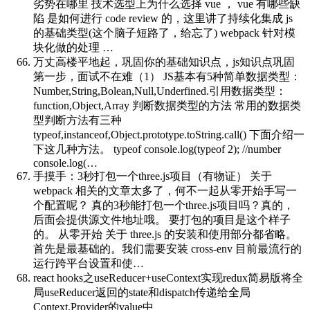
劣势在哪里 技术选型上为什么选择 vue ， vue 有哪些缺
陷 是如何进行 code review 的，这里讲了持续化集成 js
的基础类型(这个脑子短路了，给忘了) webpack 针对模
块化做的处理 …
万丈高楼平地起，巩固你的基础知识点，js知识点巩固
第一步，面试不在难（1）
JS基本有5种简单数据类型：
Number,String,Bolean,Null,Underfined.引用数据类型：
function,Object,Array 判断数据类型的方法 常用的数据类
型判断方法有三种
typeof,instanceof,Object.prototype.toString.call() 下面介绍一
下这几种方法。 typeof console.log(typeof 2); //number
console.log(…
手摸手：3秒打包一个three.js项目（有物证）
关于
webpack 相关的文章太多了，何不一起从零开始手写一
个配置呢？ 真的3秒能打包一个three.js项目吗？真的，
后面会提供源文件地址哦。 要打包的项目是这个样子
的。 从零开始 关于 three.js 的安装和使用部分都省略。
首先是最基础的。我们需要安装 cross-env 目前最流行的
运行跨平台设置和使…
react hooks之useReducer+useContext实现redux简易版
将全
局useReducer返回的state和dispatch传递给全局
Context.Provider的value中