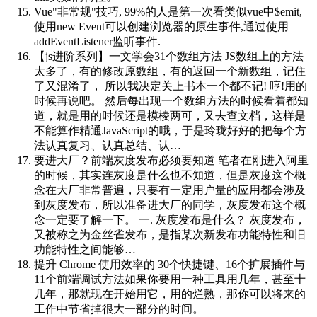
Vue"非常规"技巧, 99%的人是第一次看
类似vue中$emit,
使用new Event可以创建浏览器的原生事件,通过使用
addEventListener监听事件.
【js进阶系列】一文学会31个数组方法
JS数组上的方法
太多了，有的修改原数组，有的返回一个新数组，记住
了又混淆了， 所以我决定关上书本一个都不记! 哼!用的
时候再说吧。 然后每出现一个数组方法的时候看着都知
道，就是用的时候还是模棱两可，又去查文档，这样是
不能算作精通JavaScript的哦，于是玲珑好好的把每个方
法认真复习、认真总结、认…
要进大厂？前端灰度发布必须要知道
笔者在刚进入阿里
的时候，其实连灰度是什么也不知道，但是灰度这个概
念在大厂非常普遍，只要有一定用户量的应用都会涉及
到灰度发布，所以准备进大厂的同学，灰度发布这个概
念一定要了解一下。 一. 灰度发布是什么？ 灰度发布，
又被称之为金丝雀发布，是指某次新发布功能特性和旧
功能特性之间能够…
提升 Chrome 使用效率的 30个快捷键、16个扩展插件与
11个前端调试方法
如果你要用一种工具用几年，甚至十
几年，那就现在开始用它，用的烂熟，那你可以将来的
工作中节省掉很大一部分的时间。