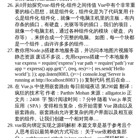
从0开始探究vue-组件化-组件之间传值
Vue中有个非常重
要的核心思想，就是组件化，组件化是为了代码复用 什
么是组件化 组件化，就像一个电脑主机里的主板，有内
存条的插口，有硬盘，光驱等等的插口，我们的项目，
就像一个电脑主机，通过各种组件化的模块（硬盘、内
存等），来拼合成一个完整的电脑。 如图，每一个块都
是一个组件，由许许多多的组件…
教你用Node.js搭建本地服务器，并访问本地图片视频等
静态资源
废话不多说，先用express搭建一个本地服务
var express = require(‘express’) var path = require(‘path’) var
app = express() app.get(‘/’, (req, res)=>{ res.send(‘Hello
world’); }); app.listen(8083, ()=>{ console.log(‘Server is
running at http://localhost:8083’) }) 复制代码 然后在命…
在 Vue.js 中使用嵌套路由
每日前端夜话 第290篇 翻译：
疯狂的技术宅 作者：Parthiv Mohan 来源：alligator.io 正
文共：2408 字 预计阅读时间：7 分钟 随着 Vue.js 单页
应用（SPA）变得相当复杂，你开始需要 Vue 路由以及
嵌套路由。嵌套路由允许更复杂的用户界面以及相互嵌
套的组件。让我们创建一个相对简单…
vue双向绑定实现之源码解析
本篇文章是基于参考且个
人思考后以最简单的方式写出： 关于vue依赖收集部