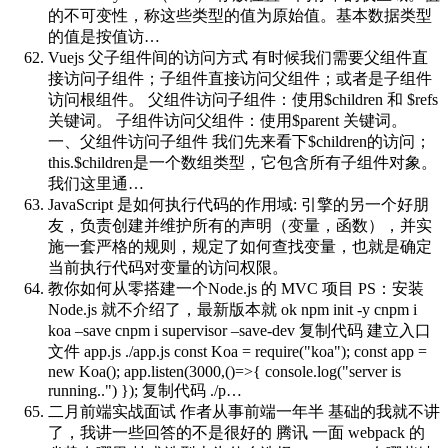
的不可变性，称这些类型的值为原始值。基本数据类型
的值是按值访…
Vuejs 父子组件间的访问方式
有时候我们需要父组件直
接访问子组件；子组件直接访问父组件；或者是子组件
访问根组件。 父组件访问子组件：使用$children 和 $refs
关键词。 子组件访问父组件：使用$parent 关键词。
一、父组件访问子组件 我们先来看下$children的访问；
this.$children是一个数组类型，它包含所有子组件对象。
我们这里通…
JavaScript 是如何执行代码的
作用域: 引擎的另一个好朋
友，负责创建并维护所有的声明（变量，函数），并实
施一套严格的规则，规定了如何查找变量，也就是确定
当前执行代码对变量的访问权限。
教你如何从零搭建一个Node.js 的 MVC 项目
PS：安装
Node.js 就不介绍了，最新版本就 ok npm init -y cnpm i
koa –save cnpm i supervisor –save-dev 复制代码 建立入口
文件 app.js ./app.js const Koa = require("koa"); const app =
new Koa(); app.listen(3000,()=>{ console.log("server is
running..") }); 复制代码 ./p…
二月前端实战面试
作者从事前端一年半 基础的我就不讲
了，我讲一些回答的不是很好的 腾讯 一面 webpack 的