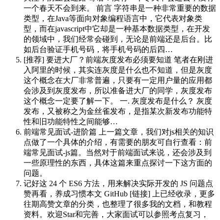
一个春天不会到来。 前言 字符串是一种非常重要的数据
类型，在Java等面向对象编程语言中，它代表对象类
型，而在javascript中它却是一种基本数据类型，在开发
的领域中，我们经常会碰到，无论是前端还是后台。比
如后台验证手机号码，将手机号码的后四…
[推荐] 要进大厂？前端灰度发布必须要知道
笔者在刚进
入阿里的时候，其实连灰度是什么也不知道，但是灰度
这个概念在大厂非常普遍，只要有一定用户量的应用都
会涉及到灰度发布，所以准备进大厂的同学，灰度发布
这个概念一定要了解一下。 一. 灰度发布是什么？ 灰度
发布，又被称之为金丝雀发布，是指某次新发布功能特
性和旧功能特性之间能够…
前端常见面试-进阶篇
上一篇文章，我们对js相关的知识
点做了一个具体的介绍，有需要的朋友可自行查看：前
端常见面试-js篇。当然对于前端面试来说，还会涉及到
一些原理性的东西，具体这篇来重点探讨一下这方面的
问题。
记好这 24 个 ES6 方法，用来解决实际开发的 JS 问题
点
赞再看，养成习惯本文 GitHub [链接] 上已经收录，更多
往期高赞文章的分类，也整理了很多我的文档，和教程
资料。欢迎Star和完善，大家面试可以参照考点复习，