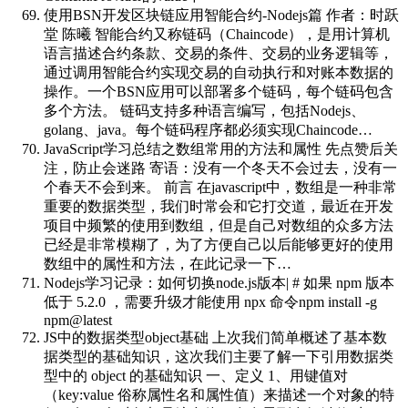
使用BSN开发区块链应用智能合约-Nodejs篇
作者：时跃
堂 陈曦 智能合约又称链码（Chaincode），是用计算机
语言描述合约条款、交易的条件、交易的业务逻辑等，
通过调用智能合约实现交易的自动执行和对账本数据的
操作。一个BSN应用可以部署多个链码，每个链码包含
多个方法。 链码支持多种语言编写，包括Nodejs、
golang、java。每个链码程序都必须实现Chaincode…
JavaScript学习总结之数组常用的方法和属性
先点赞后关
注，防止会迷路 寄语：没有一个冬天不会过去，没有一
个春天不会到来。 前言 在javascript中，数组是一种非常
重要的数据类型，我们时常会和它打交道，最近在开发
项目中频繁的使用到数组，但是自己对数组的众多方法
已经是非常模糊了，为了方便自己以后能够更好的使用
数组中的属性和方法，在此记录一下…
Nodejs学习记录：如何切换node.js版本
| # 如果 npm 版本
低于 5.2.0 ，需要升级才能使用 npx 命令npm install -g
npm@latest
JS中的数据类型object基础
上次我们简单概述了基本数
据类型的基础知识，这次我们主要了解一下引用数据类
型中的 object 的基础知识 一、定义 1、用键值对
（key:value 俗称属性名和属性值）来描述一个对象的特