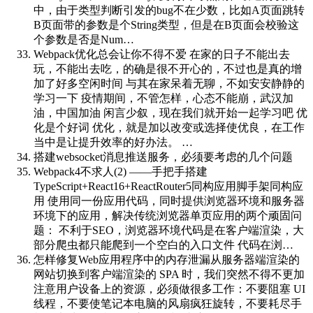
中，由于类型判断引发的bug不在少数，比如A页面跳转
B页面带的参数是个String类型，但是在B页面会校验这
个参数是否是Num…
Webpack优化总会让你不得不爱
在家的日子不能出去
玩，不能出去吃，的确是很不开心的，不过也是真的增
加了好多空闲时间 与其在家呆着无聊，不如安安静静的
学习一下 疫情期间，不管怎样，心态不能崩，武汉加
油，中国加油 闲言少叙，现在我们就开始一起学习吧 优
化是个好词 优化，就是加以改变或选择使优良，在工作
当中是让提升效率的好办法。 …
搭建websocket消息推送服务，必须要考虑的几个问题
Webpack4不求人(2) ——手把手搭建
TypeScript+React16+ReactRouter5同构应用脚手架
同构应
用 使用同一份应用代码，同时提供浏览器环境和服务器
环境下的应用，解决传统浏览器单页应用的两个顽固问
题： 不利于SEO，浏览器环境代码是在客户端渲染，大
部分爬虫都只能爬到一个空白的入口文件 代码在浏…
怎样修复Web应用程序中的内存泄漏
从服务器端渲染的
网站切换到客户端渲染的 SPA 时，我们突然不得不更加
注意用户设备上的资源，必须做很多工作：不要阻塞 UI
线程，不要使笔记本电脑的风扇疯狂旋转，不要耗尽手