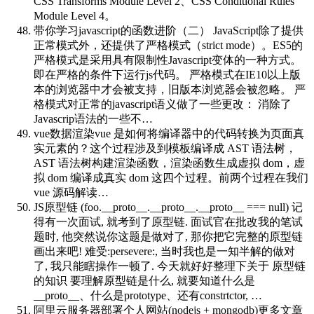
CSS Transforms Module Level 2、CSS Conditional Rules
Module Level 4。
带你学习javascript的函数进阶（二）
JavaScript除了提供
正常模式外，还提供了严格模式（strict mode）。ES5的
严格模式是采用具有限制性Javascript变体的一种方式。
即在严格的条件下运行js代码。 严格模式在IE10以上版
本的浏览器中才会被支持，旧版本浏览器会被忽略。 严
格模式对正常的javascript语义做了一些更改： 消除了
Javascrip语法的一些不…
vue数据渲染
vue 是如何将编译器中的代码转换为页面真
实元素的？这个过程涉及到模板编译成 AST 语法树，
AST 语法树构建渲染函数，渲染函数生成虚拟 dom，虚
拟 dom 编译成真实 dom 这四个过程。前两个过程在我们
vue 源码解读…
JS原型链 (foo.__proto__.__proto__.__proto__ === null)
记
得有一次面试, 就考到了原型链. 面试官在批改我的笔试
题时, 他突然说你这题是做对了, 那你把它完整的原型链
画出来吧! 难受:persevere:, 当时我也是一知半解的做对
了, 我只能瞎操作一顿了. 今天就好好整理下关于 原型链
的知识 要理解原型链是什么, 就要知道什么是
__proto__、什么是prototype、还有constrtctor, …
阿里云服务器部署个人网站(nodejs + mongodb)
更多文章