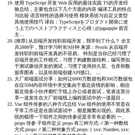
使用 TypeScript 开发 Web 应用的最佳实践
TS的开发经
验总结，主要包含以下几个方面的内容 编译工具的特点
与比较 语言特性的选择与使用 模块系统与自定义类型
其他使用技巧 译自：TypeScriptをプロダクト開発に使
う上でのベストプラクティスと心得 | @jagaapple 前言
主…
[推荐] 从后端开发转职前端开发，我学到了什么？
全文
共2888字，预计学习时长9分钟 来源：Pexels 从后端开
发转职到前端开发真的不容易。 特别是当你已经习惯了
后端开发的工作模式，习惯了构建数据结构，编写类似
于测试驱动开发的测试，习惯了使用持久层、仓库和数
据库图表，以及给前端创建API接口。 …
大厂前端面试分享：如何让6000万数据包和300万数据包
在仅50M内存环境中求交集
由于最近疫情的影响，相信
最近很多小伙伴都忙于线上办公或者面试，笔者这里分
享一道发生在大厂前端线上编程面试中的一道题目，
Vue 组件传参的八种方式总结
Vue 组件的使用不管是在
平常工作还是在面试面试中，都是频繁出现的。因此系
统的梳理一下组件之间的传参还是非常有必要的 一、
props 传参 子组件定义 props 有三种方式: // 第一种数组
方式 props: // 第二种对象方式 props: { xxx: Number, xxx: