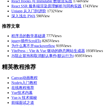
React Hooks 与 Immutable 数据流实战
1744View
React SSR 服务端渲染原理解析与同构实践
1743View
Uniapp 从入门到进阶
1732View
深入浅出 PWA
590View
推荐文章
程序员的数学基础课
777Views
jquery插件ScrollTo
8265Views
为什么离不开stackoverflow
919Views
VitePress：Vite & Vue 驱动的静态网站生成器
1938Views
JS阻止冒泡和取消默认事件(默认行为)
9595Views
精英教程推荐
Canvas动画教程
Nodejs入门教程
在线教程推荐
Vue技术内幕
Vue.js 技术揭秘
前端面试之道