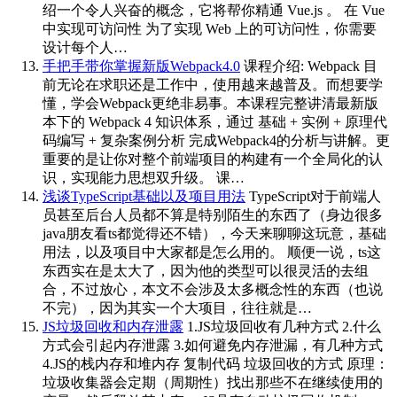
绍一个令人兴奋的概念，它将帮你精通 Vue.js 。 在 Vue
中实现可访问性 为了实现 Web 上的可访问性，你需要
设计每个人…
手把手带你掌握新版Webpack4.0
课程介绍: Webpack 目
前无论在求职还是工作中，使用越来越普及。而想要学
懂，学会Webpack更绝非易事。本课程完整讲清最新版
本下的 Webpack 4 知识体系，通过 基础 + 实例 + 原理代
码编写 + 复杂案例分析 完成Webpack4的分析与讲解。更
重要的是让你对整个前端项目的构建有一个全局化的认
识，实现能力思想双升级。 课…
浅谈TypeScript基础以及项目用法
TypeScript对于前端人
员甚至后台人员都不算是特别陌生的东西了（身边很多
java朋友看ts都觉得还不错），今天来聊聊这玩意，基础
用法，以及项目中大家都是怎么用的。 顺便一说，ts这
东西实在是太大了，因为他的类型可以很灵活的去组
合，不过放心，本文不会涉及太多概念性的东西（也说
不完），因为其实一个大项目，往往就是…
JS垃圾回收和内存泄露
1.JS垃圾回收有几种方式 2.什么
方式会引起内存泄露 3.如何避免内存泄漏，有几种方式
4.JS的栈内存和堆内存 复制代码 垃圾回收的方式 原理：
垃圾收集器会定期（周期性）找出那些不在继续使用的