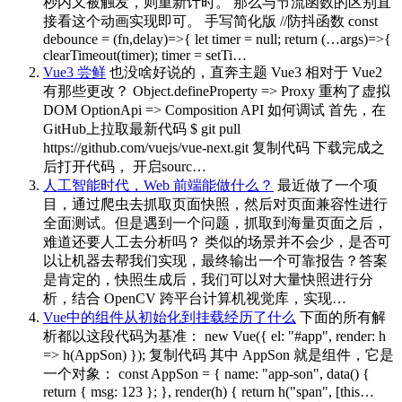
秒内又被触发，则重新计时。 那么与节流函数的区别直
接看这个动画实现即可。 手写简化版 //防抖函数 const
debounce = (fn,delay)=>{ let timer = null; return (…args)=>{
clearTimeout(timer); timer = setTi…
Vue3 尝鲜
也没啥好说的，直奔主题 Vue3 相对于 Vue2
有那些更改？ Object.defineProperty => Proxy 重构了虚拟
DOM OptionApi => Composition API 如何调试 首先，在
GitHub上拉取最新代码 $ git pull
https://github.com/vuejs/vue-next.git 复制代码 下载完成之
后打开代码， 开启sourc…
人工智能时代，Web 前端能做什么？
最近做了一个项
目，通过爬虫去抓取页面快照，然后对页面兼容性进行
全面测试。但是遇到一个问题，抓取到海量页面之后，
难道还要人工去分析吗？ 类似的场景并不会少，是否可
以让机器去帮我们实现，最终输出一个可靠报告？答案
是肯定的，快照生成后，我们可以对大量快照进行分
析，结合 OpenCV 跨平台计算机视觉库，实现…
Vue中的组件从初始化到挂载经历了什么
下面的所有解
析都以这段代码为基准： new Vue({ el: "#app", render: h
=> h(AppSon) }); 复制代码 其中 AppSon 就是组件，它是
一个对象： const AppSon = { name: "app-son", data() {
return { msg: 123 }; }, render(h) { return h("span", [this…