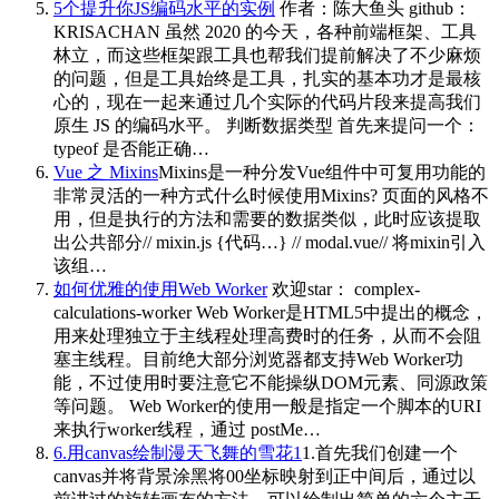
5个提升你JS编码水平的实例
作者：陈大鱼头 github：
KRISACHAN 虽然 2020 的今天，各种前端框架、工具
林立，而这些框架跟工具也帮我们提前解决了不少麻烦
的问题，但是工具始终是工具，扎实的基本功才是最核
心的，现在一起来通过几个实际的代码片段来提高我们
原生 JS 的编码水平。 判断数据类型 首先来提问一个：
typeof 是否能正确…
Vue 之 Mixins
Mixins是一种分发Vue组件中可复用功能的
非常灵活的一种方式什么时候使用Mixins? 页面的风格不
用，但是执行的方法和需要的数据类似，此时应该提取
出公共部分// mixin.js {代码…} // modal.vue// 将mixin引入
该组…
如何优雅的使用Web Worker
欢迎star： complex-
calculations-worker Web Worker是HTML5中提出的概念，
用来处理独立于主线程处理高费时的任务，从而不会阻
塞主线程。目前绝大部分浏览器都支持Web Worker功
能，不过使用时要注意它不能操纵DOM元素、同源政策
等问题。 Web Worker的使用一般是指定一个脚本的URI
来执行worker线程，通过 postMe…
6.用canvas绘制漫天飞舞的雪花1
1.首先我们创建一个
canvas并将背景涂黑将00坐标映射到正中间后，通过以