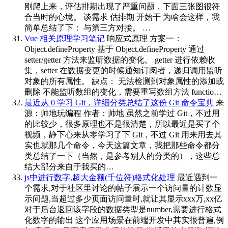
刚爬上来，评估排期出现了严重问题，下面三张图很符
合当时的心境。 谈需求 估排期 开始干 为啥会这样，我
简单总结了下： 与第三方对接。 …
Vue 相关原理学习笔记
响应式原理 方案一：
Object.defineProperty 基于 Object.defineProperty 通过
setter/getter 方法来监听数据的变化。 getter 进行依赖收
集，setter 在数据变更的时候通知订阅者，递归调用监听
对象的所有属性。 缺点： 无法检测到对象属性的添加或
删除 不能监听数组的变化，需要重写数组方法 functio…
最近从 0 学习 Git，详细分类总结了这份 Git 命令宝典
来
源：帅地玩编程 作者：帅地 虽然之前学过 Git，不过用
的比较少，很多原理也不是很清楚，所以最近是买了个
视频，静下心来从零学习了下 Git，不过 Git 用来用去其
实也就那几个命令，今天这篇文章，我把那些命令都分
类总结了一下（当然，是参考别人的分类的），这些总
结大部分来自于我买的…
js中进行数字,超大金额(千位符)格式化处理
最近遇到一
个需求,对于社区里讨论的帖子展示一个访问量的计数显
示问题,当超过多少页面访问量时,就让其显示xxx万,xx亿
对于后台返回该字段的数据类型是number,需要进行格式
化数字的输出 这个应用场景在前端开发中其实很普遍,例