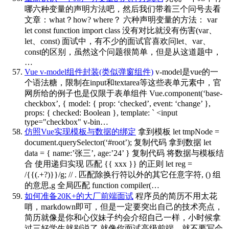
哪六种变量的声明方法吧，然后我们带着三个问号去看
文章：what？how? where？ 六种声明变量的方法： var
let const function import class 没有对比就没有伤害(var、
let、const) 面试中，有不少的面试官喜欢问let、var、
const的区别，虽然这个问题很简单，但是从这道题中，
…
Vue v-model组件封装(类似弹窗组件)
v-model是vue的一
个语法糖，限制在input和textarea等这些表单元素中，官
网所给的例子也是仅限于表单组件 Vue.component(‘base-
checkbox’, { model: { prop: ‘checked’, event: ‘change’ },
props: { checked: Boolean }, template: ` <input
type="checkbox" v-bin…
仿照Vue实现模板与数据的绑定
拿到模板 let tmpNode =
document.querySelector(‘#root’); 复制代码 拿到数据 let
data = { name:’张三’, age:’24’ } 复制代码 将数据与模板结
合 使用递归实现 匹配 {{ xxx }} 的正则 let reg =
/{{(.+?)}}/g; // . 匹配除换行符以外的其它任意字符, () 组
的意思,g 全局匹配 function compiler(…
如何准备20K+的大厂前端面试
程序员的简历不用太花
哨，markdown即可，但是一定要突出自己的技术亮点，
简历就像是你和心仪妹子约会介绍自己一样，小时候拿
过三好学生就别说了 就像你面试高级前端，就不要写会