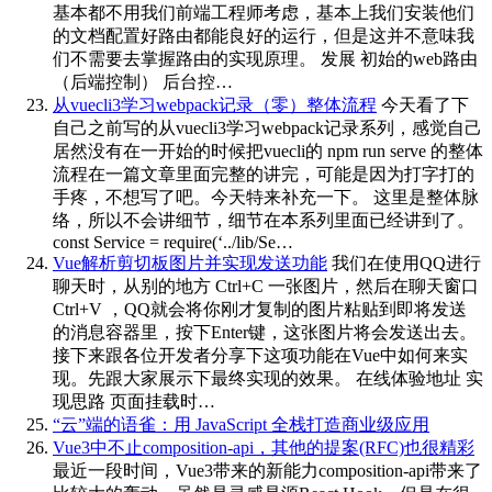
基本都不用我们前端工程师考虑，基本上我们安装他们
的文档配置好路由都能良好的运行，但是这并不意味我
们不需要去掌握路由的实现原理。 发展 初始的web路由
（后端控制） 后台控…
从vuecli3学习webpack记录（零）整体流程
今天看了下
自己之前写的从vuecli3学习webpack记录系列，感觉自己
居然没有在一开始的时候把vuecli的 npm run serve 的整体
流程在一篇文章里面完整的讲完，可能是因为打字打的
手疼，不想写了吧。今天特来补充一下。 这里是整体脉
络，所以不会讲细节，细节在本系列里面已经讲到了。
const Service = require(‘../lib/Se…
Vue解析剪切板图片并实现发送功能
我们在使用QQ进行
聊天时，从别的地方 Ctrl+C 一张图片，然后在聊天窗口
Ctrl+V ，QQ就会将你刚才复制的图片粘贴到即将发送
的消息容器里，按下Enter键，这张图片将会发送出去。
接下来跟各位开发者分享下这项功能在Vue中如何来实
现。先跟大家展示下最终实现的效果。 在线体验地址 实
现思路 页面挂载时…
“云”端的语雀：用 JavaScript 全栈打造商业级应用
Vue3中不止composition-api，其他的提案(RFC)也很精彩
最近一段时间，Vue3带来的新能力composition-api带来了