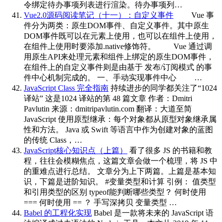
令绑定待办事项列表进行渲染。待办事项列…
Vue2.0源码阅读笔记（十一）：自定义事件
Vue 事
件分为两类：原生DOM事件、自定义事件。其中原生
DOM事件既可以在元素上使用，也可以在组件上使用，
在组件上使用时要添加.native修饰符。 Vue 通过调
用原生API来处理元素和组件上绑定的原生DOM事件，
在组件上的自定义事件则是由基于 发布/订阅模式 的事
件中心机制完成的。 一、手动实现事件中心 …
JavaScript Class 完全指南
持续进步的同学都关注了“1024
译站” 这是1024 译站的第 48 篇文章 作者：Dmitri
Pavlutin 来源：dmitripavlutin.com 翻译：大道至简
JavaScript 使用原型继承：每个对象都从原型对象继承属
性和方法。 Java 或 Swift 等语言中作为创建对象的蓝图
的传统 Class，…
JavaScript核心知识点（上篇）
看了很多 JS 的书籍和教
程，往往会模糊焦点，这篇文章会做一个梳理，将 JS 中
的重难点进行总结。 文章分为上下两篇。上篇是基本知
识，下篇是进阶知识。 #变量类型和计算 引例： 值类型
和引用类型的区别 typeof能判断哪些类型？ 何时使用
=== 何时使用 == ？ 手写深拷贝 变量类型 …
Babel 的工程化实现
Babel 是一款将未来的 JavaScript 语