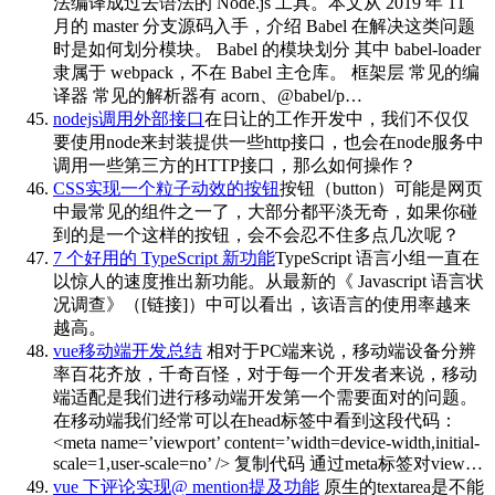
法编译成过去语法的 Node.js 工具。本文从 2019 年 11
月的 master 分支源码入手，介绍 Babel 在解决这类问题
时是如何划分模块。 Babel 的模块划分 其中 babel-loader
隶属于 webpack，不在 Babel 主仓库。 框架层 常见的编
译器 常见的解析器有 acorn、@babel/p…
nodejs调用外部接口
在日让的工作开发中，我们不仅仅
要使用node来封装提供一些http接口，也会在node服务中
调用一些第三方的HTTP接口，那么如何操作？
CSS实现一个粒子动效的按钮
按钮（button）可能是网页
中最常见的组件之一了，大部分都平淡无奇，如果你碰
到的是一个这样的按钮，会不会忍不住多点几次呢？
7 个好用的 TypeScript 新功能
TypeScript 语言小组一直在
以惊人的速度推出新功能。从最新的《 Javascript 语言状
况调查》（[链接]）中可以看出，该语言的使用率越来
越高。
vue移动端开发总结
相对于PC端来说，移动端设备分辨
率百花齐放，千奇百怪，对于每一个开发者来说，移动
端适配是我们进行移动端开发第一个需要面对的问题。
在移动端我们经常可以在head标签中看到这段代码：
<meta name=’viewport’ content=’width=device-width,initial-
scale=1,user-scale=no’ /> 复制代码 通过meta标签对view…
vue 下评论实现@ mention提及功能
原生的textarea是不能