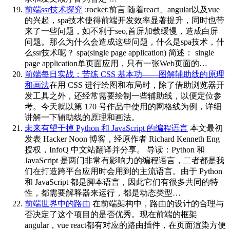
前端ssr技术探究
:rocket:前言 随着react、angular以及vue
的兴起，spa技术使得前端开发效率显著提升，同时也带
来了一些问题，如不利于seo,首屏加载缓慢，造成白屏
问题。那么为什么会造成这些问题，什么是spa技术，什
么ssr技术呢？ spa(single page application) 简述： single
page application单页面应用，只有一张Web页面的…
前端每日实战：苦练 CSS 基本功——图解辅助线的原理
和画法
在用 CSS 进行绘图和布局时，除了借助浏览器开
发工具之外，还经常需要绘制一些辅助线，以便定位参
考。今天就以第 170 号作品中使用的网格线为例，详细
讲解一下辅助线的原理和画法。
未来有望干掉 Python 和 JavaScript 的编程语言
本文最初
发表 Hacker Noon 博客，经原作者 Richard Kenneth Eng
授权，InfoQ 中文站翻译并分享。 导读：Python 和
JavaScript 是两门非常有影响力的编程语言，二者都是我
们在打造跨平台应用时会用到的主流语言。由于 Python
和 JavaScript 都是脚本语言，因此它们有很多共同的特
性，都需要解释器来运行，都是动态类型…
前端世界中的路由
在前端架构中，路由的设计的合理与
否决定了这个项目的是否优秀。现在前端的框架
angular，vue react都有对应的路由插件，在页面渲染方便