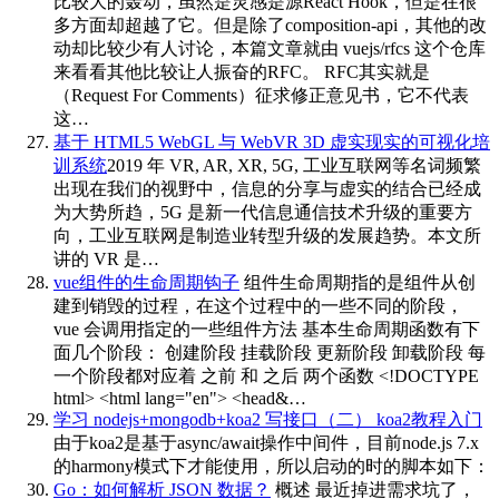
比较大的轰动，虽然是灵感是源React Hook，但是在很
多方面却超越了它。但是除了composition-api，其他的改
动却比较少有人讨论，本篇文章就由 vuejs/rfcs 这个仓库
来看看其他比较让人振奋的RFC。 RFC其实就是
（Request For Comments）征求修正意见书，它不代表
这…
基于 HTML5 WebGL 与 WebVR 3D 虚实现实的可视化培
训系统
2019 年 VR, AR, XR, 5G, 工业互联网等名词频繁
出现在我们的视野中，信息的分享与虚实的结合已经成
为大势所趋，5G 是新一代信息通信技术升级的重要方
向，工业互联网是制造业转型升级的发展趋势。本文所
讲的 VR 是…
vue组件的生命周期钩子
组件生命周期指的是组件从创
建到销毁的过程，在这个过程中的一些不同的阶段，
vue 会调用指定的一些组件方法 基本生命周期函数有下
面几个阶段： 创建阶段 挂载阶段 更新阶段 卸载阶段 每
一个阶段都对应着 之前 和 之后 两个函数 <!DOCTYPE
html> <html lang="en"> <head&…
学习 nodejs+mongodb+koa2 写接口（二） koa2教程入门
由于koa2是基于async/await操作中间件，目前node.js 7.x
的harmony模式下才能使用，所以启动的时的脚本如下：
Go：如何解析 JSON 数据？
概述 最近掉进需求坑了，