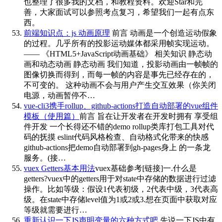
也整理了很多我的文档，和教程资料。欢迎Star和完
善，大家面试可以参照考点复习，希望我们一起有点东
西。
前端知识点：js 动画原理
前言 动画是一个创造运动假象
的过程。几乎所有的投影运动媒体都采用帧实现运动。
—— 《HTML5+JavaScript动画基础》 相关知识 静态动
画和动态动画 静态动画 我们知道，投影动画由一帧帧的
图像切换而得到，而每一帧的内容是事先已经存在的，
不可变的。 这种动画不会与用户产生交互效果（你关闭
电源，动画暂停不…
vue-cli3携手rollup、github-actions打造自动部署的vue组件
模板（使用篇）
前言 旨在让开发者在开发时拥有 享受组
件开发 一个长得还不错的demo rollup类库打包工具对代
码的抚摸 eslint代码风格检查、自动格式化带来的快感
github-actions把demo自动部署到gh-pages身上 的一条龙
服务。(接…
vuex Getters基本用法
vuex基础参考[链接]一.什么是
getters?vuex中的getters用于对state中存储的数据进行过滤
操作。比如等级：假设1代表初级，2代表中级，3代表高
级。在state中存储level值为1或2或3.想在页面中获取对应
等级就需要进行…
重新认识一下JS声明变量的六种方式吧
先说一下JS中有