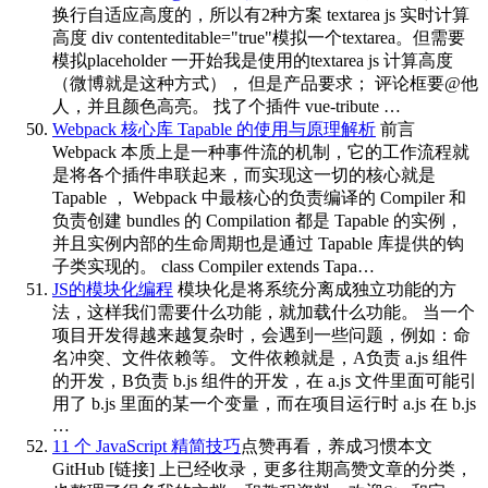
换行自适应高度的，所以有2种方案 textarea js 实时计算
高度 div contenteditable="true"模拟一个textarea。但需要
模拟placeholder 一开始我是使用的textarea js 计算高度
（微博就是这种方式）， 但是产品要求； 评论框要@他
人，并且颜色高亮。 找了个插件 vue-tribute …
Webpack 核心库 Tapable 的使用与原理解析
前言
Webpack 本质上是一种事件流的机制，它的工作流程就
是将各个插件串联起来，而实现这一切的核心就是
Tapable ， Webpack 中最核心的负责编译的 Compiler 和
负责创建 bundles 的 Compilation 都是 Tapable 的实例，
并且实例内部的生命周期也是通过 Tapable 库提供的钩
子类实现的。 class Compiler extends Tapa…
JS的模块化编程
模块化是将系统分离成独立功能的方
法，这样我们需要什么功能，就加载什么功能。 当一个
项目开发得越来越复杂时，会遇到一些问题，例如：命
名冲突、文件依赖等。 文件依赖就是，A负责 a.js 组件
的开发，B负责 b.js 组件的开发，在 a.js 文件里面可能引
用了 b.js 里面的某一个变量，而在项目运行时 a.js 在 b.js
…
11 个 JavaScript 精简技巧
点赞再看，养成习惯本文
GitHub [链接] 上已经收录，更多往期高赞文章的分类，