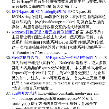
如:音乐app里面音乐歌曲播放数量,微博里的点赞数,评论
留言条数,页面的访问量,超大金额(千…
JSON.parse和JSON.stringify的巧用
JSON.parse和
JSON.stringify是对json数据的转换，在js中使用的频率还
是非常高的，比如localStorage,cookie中对复合型数据的
存储，与服务器进行数据交互的格式转换等等。
webpack打包原理 ? 看完这篇你就懂了
前言 [实践系列]
主要是让我们通过实践去加深对一些原理的理解。 [实
践系列]前端路由 [实践系列]Babel 原理 [实践系列]实践
这一次,彻底搞懂浏览器缓存机制 [实践系列]你能手写一
个 Promise 吗？Yes I promise。 …
Web防护自给自足：给Express写一个WAF中间件
NodeJS
做为后端神器是很流行的。 Node的后端程序，绝大多数
都用大名鼎鼎的Express做Web服务。 本文将展示如何为
Express写一个WAF中间件，为Web服务做安防，防止常
见的如SQL注入、XSS等黑客攻击。 首先奉上完整演示
代码： var express = require(‘express’); var app = express();
//当访问根目录时触发 …
vue的开发总结
https://github.com/bailicangdu/vue2-elm
一、router.go ;router.push和 router.replace的区别 1.
router.go(n) 这个方法的参数是一个整数，意思是在
history记录中向前或者后退多少步，类似