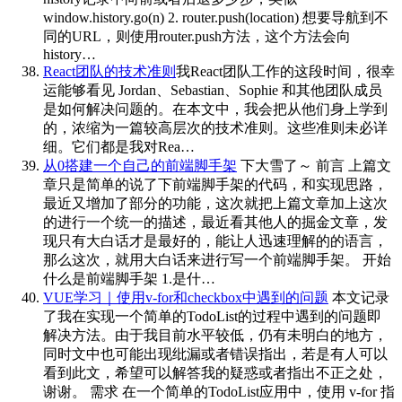
window.history.go(n) 2. router.push(location) 想要导航到不
同的URL，则使用router.push方法，这个方法会向
history…
React团队的技术准则
我React团队工作的这段时间，很幸
运能够看见 Jordan、Sebastian、Sophie 和其他团队成员
是如何解决问题的。在本文中，我会把从他们身上学到
的，浓缩为一篇较高层次的技术准则。这些准则未必详
细。它们都是我对Rea…
从0搭建一个自己的前端脚手架
下大雪了～ 前言 上篇文
章只是简单的说了下前端脚手架的代码，和实现思路，
最近又增加了部分的功能，这次就把上篇文章加上这次
的进行一个统一的描述，最近看其他人的掘金文章，发
现只有大白话才是最好的，能让人迅速理解的的语言，
那么这次，就用大白话来进行写一个前端脚手架。 开始
什么是前端脚手架 1.是什…
VUE学习｜使用v-for和checkbox中遇到的问题
本文记录
了我在实现一个简单的TodoList的过程中遇到的问题即
解决方法。由于我目前水平较低，仍有未明白的地方，
同时文中也可能出现纰漏或者错误指出，若是有人可以
看到此文，希望可以解答我的疑惑或者指出不正之处，
谢谢。 需求 在一个简单的TodoList应用中，使用 v-for 指