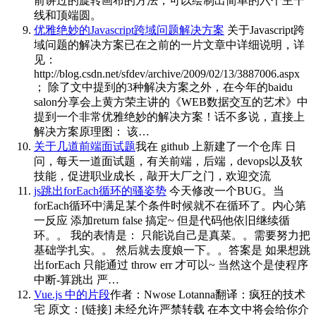
前讲过的旋转画布的方法，可以绘制出简单的六个主干
线和顶端圆。
优雅绝妙的Javascript跨域问题解决方案
关于Javascript跨
域问题的解决方案已在之前的一片文章中详细说明，详
见：
http://blog.csdn.net/sfdev/archive/2009/02/13/3887006.aspx
； 除了文中提到的3种解决方案之外，在今年的baidu
salon分享会上黄方荣主讲的《WEB数据交互的艺术》中
提到一个非常优雅绝妙的解决方案！话不多说，直接上
解决方案原理图： 该…
关于几道前端面试题
我在 github 上新建了一个仓库 日
问，每天一道面试题，有关前端，后端，devops以及软
技能，促进职业成长，敲开大厂之门，欢迎交流
js跳出forEach循环的骚姿势
今天修改一个BUG。当
forEach循环中满足某个条件时候就不在循环了。内心第
一反应 添加return false 搞定~ 但是代码他依旧继续循
环。。 我的表情是： 只能说自己是真菜。。需要努力把
基础学扎实。。 然后就去度娘一下。。答案是 如果想跳
出forEach 只能通过 throw err 才可以~ 当然这个是使程序
中断-算跳出 严…
Vue.js 中的片段
作者：Nwose Lotanna翻译：疯狂的技术
宅 原文：[链接] 未经允许严禁转载 在本文中将会给你介