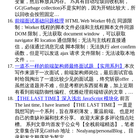
变量，然后释放其内存。 JS具有自动垃圾回收机制，
GC(Garbage collection)不是实时的，因为开销比较大，所
以回收会按照固定…
前端面试基础问题梳理
HTML Web Worker 特点 同源限
制：Worker 线程的脚本文件必须和主线程脚本文件同源
DOM 限制，无法获取 document window ，可以获取
navigator 和 location 通信限制：无法与主线程直接通
信，必须通过消息完成 脚本限制：无法执行 alert confirm
函数，但是可以发送 ajax 请求 文件限制：无法读取本地
文件，…
一道不一样的前端架构师最终面试题 【实用系列】
本次
写作来源于一次面试，前端架构师岗位，最后面试官临
时给我掏出了一道比较少见的面试题 ，终究斩获offer ，
虽然这道题并不难，但是考察的东西挺有趣，加上近期
有看到前端防御性编程、优雅处理前端错误的文章，…
【THE LAST TIME】深入浅出 JavaScript 模块化
前言
The last time, I have learned 【THE LAST TIME】一直是
我想写的一个系列，旨在厚积薄发，重温前端。 也是对
自己的查缺补漏和技术分享。 欢迎大家多多评论指点吐
槽。 系列文章均首发于公众号【全栈前端精选】，笔者
文章集合详见GitHub 地址： Nealyang/personalBlog 。目
录和发文顺序皆为暂定 …