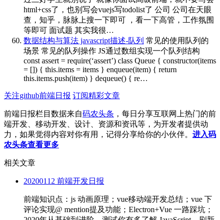
html+css了，也别写会vuejs写todolist了 公司 公司在天眼
查，知乎，脉脉上搜一下即可 ，看一下高管，工作氛围
等即可 面试题 其实我很…
数据结构与算法 javascript描述-队列
常见的使用队列的
场景 常见的队列操作 JS通过数组实现一个队列结构
const assert = require(‘assert’) class Queue { constructor(items
= []) { this.items = items } enqueue(item) { return
this.items.push(item) } dequeue() { re…
关注github前端日报
订阅精彩文章
前端日报栏目数据来自
码农头条
，每日分享互联网上热门的前
端开发、移动开发、设计、资源和资讯等，为开发者提供动
力，如果觉得内容对你有用，记得分享给你的小伙伴。
进入码
农头条查看更多
相关文章
20200112 前端开发日报
前端知识点：js 动画原理；vue移动端开发总结；vue 下
评论实现@ mention提及功能；Electron+Vue 一路踩坑；
2020年从基础到进阶，测试你有多了解 JavaScript，刷新