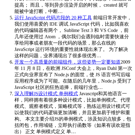
提高； 而且，等到异步渲染开启的时候， created 就可
能被中途打断，中断…
运行 JavaScript 代码片段的 20 种工具
前端日常开发中，
我们使用喜爱的 IDE 调试 JavaScript 代码，比如我喜欢
的代码编辑器有两个， Sublime Text 3 和 VS Code ，前
几年还使用过 Atom ，偶尔我们会遇到临时需要快速分
享给同事或者朋友一段代码的场景，那么在线的
JavaScript 运行环境的重要性就体现出来了。 为了解决
这样的问题，业界涌现出了很多很优秀…
开发一个高质量的前端组件，这些姿势一定要知道
2009
年 11 月 8 日，在欧洲 JSConf 大会上，Ryan Dahl 第一次
正式向业界宣布了 Node.js 的面世，使 JS 语言书写后端
应用程序成为了可能。在随后的几年里，Node.js 受到了
JavaScript 社区的狂热追捧，前端行业也…
深入理解JS设计模式 单例模式
Javascript和其他语言一
样，同样拥有着很多种设计模式，比如单例模式、代理
模式、观察者模式，策略模式等，熟练运用设计模式可
以使我们的代码逻辑更加清晰，并且更加易于维护和重
构。 本文主要介绍JS的单例模式，涉及知识点较多，包
括闭包，作用域链，立即执行函数等（如果有误欢迎指
出） 正文 单例模式定义 单…