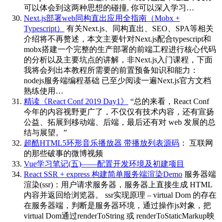
可以体会到这两种思想的碰撞, 你可以深入学习…
Next.js部署web同构直出应用全指南（Mobx +
Typescript）
有关Next.js、同构直出、SEO、SPA等相关
介绍将不再赘述，本文主要针对Next.js配合typescript和
mobx搭建一个完整的生产部署的前端工程进行核心代码
的分析以及主要坑点的讲解，非Next.js入门课程，下面
我将会列出本教程所需要的前置预备知识和能力：
nodejs服务端编程基础 已至少阅读一遍Next.js官方文档
熟练使用…
精读《React Conf 2019 Day1》
“总的来看，React Conf
今年的内容视野更广了，不仅仅有技术内容，还有宣扬
公益、拓展到移动端、后端，最后还有对 web 发展的总
结与展望。”
超酷HTML5环形音乐播放器 带播放列表源码
：
互联网
的那些破事的微博视频
Vue学习笔记(五)——配置开发环境及初建项目
React SSR + express 构建简单服务端渲染Demo
服务器端
渲染(ssr)：用户请求服务器，服务器上直接生成 HTML
内容并返回给浏览器。 ssr实现原理 – virtual Dom 的存在
在服务器端，判断是服务器环境，通过操作js对象，把
virtual Dom通过renderToString 或 renderToStaticMarkup映