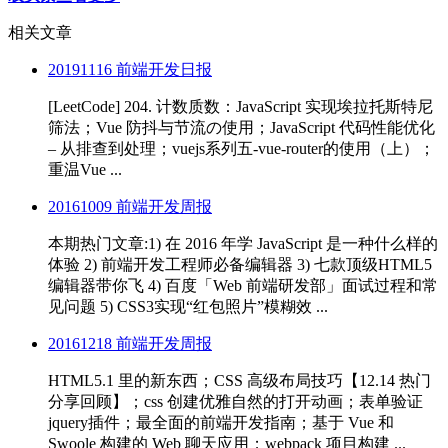
相关文章
20191116 前端开发日报
[LeetCode] 204. 计数质数：JavaScript 实现埃拉托斯特尼
筛法；Vue 防抖与节流の使用；JavaScript 代码性能优化
– 从排查到处理；vuejs系列五-vue-router的使用（上）；
重温Vue ...
20161009 前端开发周报
本期热门文章:1) 在 2016 年学 JavaScript 是一种什么样的
体验 2) 前端开发工程师必备编辑器 3) 七款顶级HTML5
编辑器带你飞 4) 百度「Web 前端研发部」面试过程和常
见问题 5) CSS3实现“红包照片”模糊效 ...
20161218 前端开发周报
HTML5.1 里的新东西；CSS 高级布局技巧【12.14 热门
分享回顾】；css 创建优雅自然的打开动画；表单验证
jquery插件；最全面的前端开发指南；基于 Vue 和
Swoole 构建的 Web 聊天应用；webpack 项目构建 ...