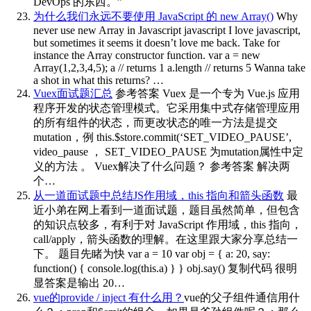
DevOps 的东西。”
为什么我们永远不要使用 JavaScript 的 new Array()
Why
never use new Array in Javascript javascript I love javascript,
but sometimes it seems it doesn’t love me back. Take for
instance the Array constructor function. var a = new
Array(1,2,3,4,5); a // returns 1 a.length // returns 5 Wanna take
a shot in what this returns? …
Vuex面试题汇总
参考答案 Vuex 是一个专为 Vue.js 应用
程序开发的状态管理模式。它采用集中式存储管理应用
的所有组件的状态，而更改状态的唯一方法是提交
mutation，例 this.$store.commit(‘SET_VIDEO_PAUSE’,
video_pause ， SET_VIDEO_PAUSE 为mutation属性中定
义的方法 。 Vuex解决了什么问题？ 参考答案 解决两
个…
从一道面试题中总结JS作用域，this 指向和箭头函数
最
近小弟在网上看到一道面试题，题目虽然简单，但包含
的知识点较多，有利于对 JavaScript 作用域，this 指向，
call/apply，箭头函数的理解。在这里跟大家分享总结一
下。 题目先睹为快 var a = 10 var obj = { a: 20, say:
function() { console.log(this.a) } } obj.say() 复制代码 很明
显答案是输出 20…
vue的provide / inject 有什么用？
vue的父子组件通信用什