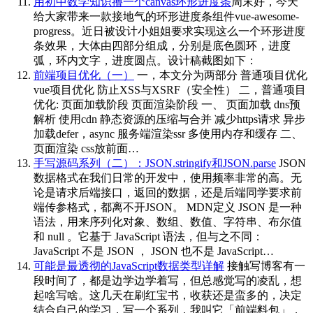
用初中数学知识撸一个canvas环形进度条
周末好，今天
给大家带来一款接地气的环形进度条组件vue-awesome-
progress。近日被设计小姐姐要求实现这么一个环形进度
条效果，大体由四部分组成，分别是底色圆环，进度
弧，环内文字，进度圆点。设计稿截图如下：
前端项目优化（一）
一，本文分为两部分 普通项目优化
vue项目优化 防止XSS与XSRF（安全性） 二，普通项目
优化: 页面加载阶段 页面渲染阶段 一、 页面加载 dns预
解析 使用cdn 静态资源的压缩与合并 减少https请求 异步
加载defer，async 服务端渲染ssr 多使用内存和缓存 二、
页面渲染 css放前面…
手写源码系列（二）：JSON.stringify和JSON.parse
JSON
数据格式在我们日常的开发中，使用频率非常的高。无
论是请求后端接口，返回的数据，还是后端同学要求前
端传参格式，都离不开JSON。 MDN定义 JSON 是一种
语法，用来序列化对象、数组、数值、字符串、布尔值
和 null 。它基于 JavaScript 语法，但与之不同：
JavaScript 不是 JSON ， JSON 也不是 JavaScript…
可能是最透彻的JavaScript数据类型详解
接触写博客有一
段时间了，都是边学边学着写，但总感觉写的凌乱，想
起啥写啥。这几天在刷红宝书，收获还是蛮多的，决定
结合自己的学习，写一个系列，我叫它「前端料包」，