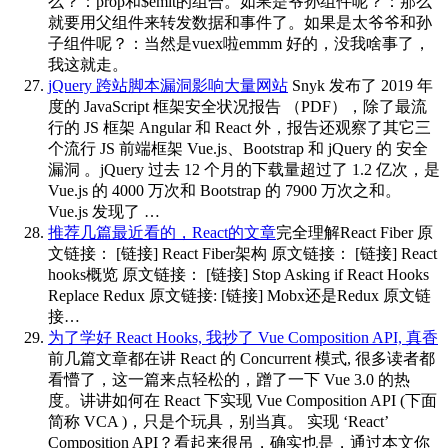
么？：prop和$emit的组合。如果是爷孙组件呢？：那么
就要用父组件来转发数据和事件了。如果是太爷爷和孙
子组件呢？：当然是vuex啦emmm 好的，没我啥事了，
我这就走。
jQuery 跨站脚本漏洞影响大量网站
Snyk 发布了 2019 年
度的 JavaScript 框架安全状况报告 （PDF），除了最流
行的 JS 框架 Angular 和 React 外，报告还观察了其它三
个流行 JS 前端框架 Vue.js、Bootstrap 和 jQuery 的 安全
漏洞 。jQuery 过去 12 个月的下载量超过了 1.2 亿次，是
Vue.js 的 4000 万次和 Bootstrap 的 7900 万次之和。
Vue.js 发现了 …
推荐几篇最近看的，React的文章
完全理解React Fiber 原
文链接： [链接] React Fiber架构 原文链接： [链接] React
hooks概览 原文链接： [链接] Stop Asking if React Hooks
Replace Redux 原文链接: [链接] Mobx还是Redux 原文链
接…
为了学好 React Hooks, 我抄了 Vue Composition API, 真香
前几篇文章都在讲 React 的 Concurrent 模式, 很多读者都
看懵了，这一篇来点轻松的，蹭了一下 Vue 3.0 的热
度。讲讲如何在 React 下实现 Vue Composition API (下面
简称 VCA )，只是个玩具，别当真。 实现 ‘React’
Composition API？看起来很吊，确实也是，通过本文你