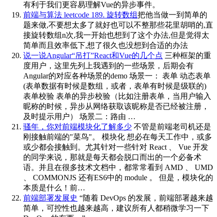
有利于我们更容易理解Vue的异步事件。
前端与算法 leetcode 189. 旋转数组
把他当做一到简单的
题来做,不要想太多了就好也可以不整那些花里胡哨的,直
接旋转数组n次,我一开始也想到了这个办法,但是觉得太
简单而且效率低下,想了很久也没想到合适的办法
说一说Angular“吊打”React和Vue的几个点
三种框架的重
度用户，这里先列上我遇到的一些场景，后期会有
Angular的对应各种场景的demo 场景一： 表单 动态表单
(表单数据有时候是数组，或者，表单有时候是级联的)
表单校验 表单的异步校验（比如注册表单，当用户输入
昵称的时候，异步从网络获取该昵称是否已经被注册，
及时提示用户） 场景二：路由 …
骚年，你对前端模块化了解多少
不管是前端老司机还是
刚接触前端的"菜鸟"。 模块化 想必在每天工作中，或多
或少都会接触到。尤其针对一些针对 React 、 Vue 开发
的同学来说，那就是每天都会脱口而出的一个必备术
语。并且在很多技术文档中，都常常看到 AMD 、 UMD
、 COMMONJS 还有ES6中的 module 。 但是，模块化的
本质是什么！前…
前端部署发展史
“随着 DevOps 的发展，前端部署越来越
简单，可控性也越来越高，建议所有人都稍微学习一下