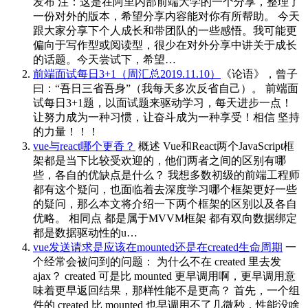
发布 注：这是在阿里内部前端大学的一个分享，整理了
一份对外的版本，希望分享内容能对你有所帮助。 今天
跟大家分享下个人成长和带团队的一些感悟。我可能更
偏向于写作型或阅读型，很少在对外分享中讲关于成长
的话题。今天尝试下，希望…
前端面试每日3+1（周汇总2019.11.10）
《论语》，曾子
曰：“吾日三省吾身”（我每天多次反省自己）。 前端面
试每日3+1题，以面试题来驱动学习，每天进步一点！
让努力成为一种习惯，让奋斗成为一种享受！相信 坚持
的力量！！！
vue与react哪个更香？
概述 Vue和React两个JavaScript框
架都是当下比较受欢迎的，他们两者之间的区别有哪
些，各自的优缺点是什么？ 我想多数初级的前端工程师
都有这个疑问，也面临着去深度学习哪个框架更好一些
的疑问，那么本文将介绍一下两个框架的区别以及各自
优略。 相同点 都是属于MVVM框架 都有双向数据绑定
都是数据驱动性的u…
vue发送请求是应该在mounted还是在created生命周期
一
个经常会被问到的问题： 为什么不在 created 里去发
ajax？ created 可是比 mounted 更早调用啊，更早调用意
味着更早返回结果，那样性能不是更高？ 首先，一个组
件的 created 比 mounted 也早调用不了几微秒，性能没啥