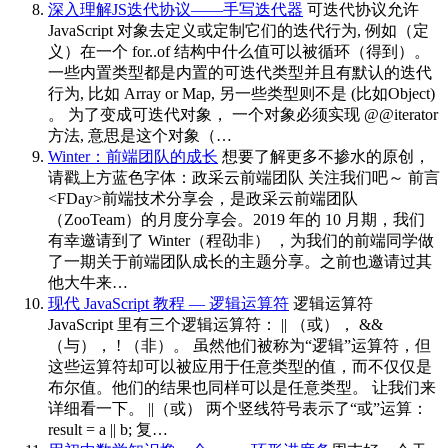
深入理解JS迭代协议——手写迭代器
可迭代协议允许
JavaScript 对象去定义或定制它们的迭代行为, 例如（定
义）在一个 for..of 结构中什么值可以被循环（得到）。
一些内置类型都是内置的可迭代类型并且有默认的迭代
行为, 比如 Array or Map, 另一些类型则不是 (比如Object)
。 为了变成可迭代对象， 一个对象必须实现 @@iterator
方法, 意思是这个对象（…
Winter：前端团队的成长
想要了解更多不掺水的原创，
请戳上方蓝色字体：政采云前端团队 关注我们吧～ 前言
<FDay>前端技术分享会，是政采云前端团队
（ZooTeam）的月度分享会。2019 年的 10 月期，我们
有幸邀请到了 Winter（程劭非） ，为我们的前端同学做
了一期关于前端团队成长的主题分享。之前也邀请过其
他大牛来…
现代 JavaScript 教程 — 逻辑运算符
逻辑运算符
JavaScript 里有三个逻辑运算符： || （或）， &&
（与）， ! （非）。 虽然他们被称为“逻辑”运算符，但
这些运算符却可以被应用于任意类型的值，而不仅仅是
布尔值。他们的结果也同样可以是任意类型。 让我们来
详细看一下。 ||（或） 两个竖线符号表示了“或”运算：
result = a || b; 复…