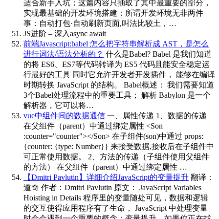
适合新手入坑；这篇内容只抽取了其中最重要的部分，
实现最基础的开发环境搭建；所谓开发环境无非两件
事：自动打包·自动刷新页面,叫法比较土，…
JS进阶 – 深入async await
前端Javascript:babel 怎么把字符串解析成 AST，是怎么
进行词法/语法分析的？
什么是Babel? Babel 是我们知道
的将 ES6、ES7等代码转译为 ES5 代码且能安全稳定运
行最好的工具 同时它允许开发者开发插件， 能够在编译
时期转换 JavaScript 的结构。 Babel概述： 我们需要知道
3个Babel处理流程中的重要工具； 解析 Babylon 是一个
解析器，它可以将…
vue中组件间的数据通信
一、属性传递 1、数据的传递
在父组件（parent）中通过绑定属性 <Son
:counter="counter"></Son> 在子组件(son)中通过 props:
{counter: {type: Number}} 来接受数据,接收后在子组件中
可正常使用数据。 2、方法的传递（子组件使用父组件
的方法） 在父组件（parent）中通过绑定属性 …
【Dmitri Pavlutin】详细介绍JavaScript的变量提升
翻译：
道奇 作者：Dmitri Pavlutin 原文： JavaScript Variables
Hoisting in Details 程序里的变量随处可见，数据和逻辑
的交互使得应用程序有了生命， JavaScript 中处理变量
时会会遇到一个重要的概念：变量提升。如果你正在找