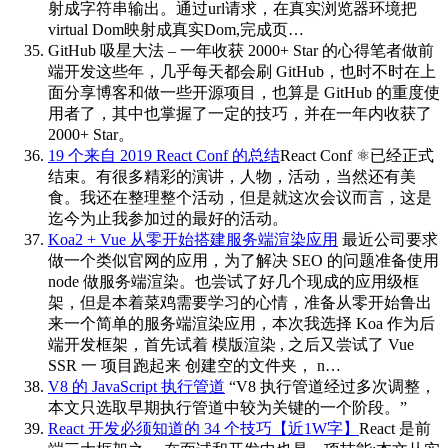
射成字符串输出。通过url请求，在真实浏览器环境把
virtual Dom映射成真实Dom,完成页…
GitHub 吸星大法 – 一年收获 2000+ Star 的心得
笔者做前
端开发这些年，几乎每天都会刷 GitHub，也时不时在上
面分享博客和做一些开源项目，也算是 GitHub 的重度使
用者了，其中也掌握了一定的技巧，并在一年内收获了
2000+ Star。
19 个来自 2019 React Conf 的总结
React Conf ⚛️已经正式
结束。有很多精彩的演讲，人物，活动，当然还有美
食。我还在整理整个活动，但是就这次会议而言，这是
迄今为止我参加过的最好的活动。
Koa2 + Vue 从零开始搭建服务端渲染应用
最近公司要求
做一个类似官网的应用，为了解决 SEO 的问题准备使用
node 做服务端渲染。也尝试了好几个现成的应用级框
架，但是本着菜鸡需要学习的心情，准备从零开始鲁出
来一个简单的服务端渲染应用，本次我选择 Koa 作为后
端开发框架，首先试着 模版渲染 , 之后又尝试了 Vue
SSR 一 项目跑起来 创建空的文件夹， n…
V8 的 JavaScript 执行管道
“V8 执行管道经过多次调整，
本文只选取早期执行管道中较为关键的一个阶段。”
React 开发必须知道的 34 个技巧【近1W字】
React 是前