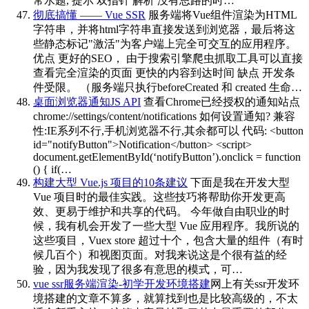
常水题, 提示 双指针 解析 没有思路的时…
彻底搞懂 —— Vue SSR
服务端将Vue组件渲染为HTML
字符串，并将html字符串直接发送到浏览器，最后将这
些静态标记"激活"为客户端上完全可交互的应用程序。
优点 更好的SEO， 由于搜索引擎爬虫抓取工具可以直接
查看完全渲染的页面 更快的内容到达时间 缺点 开发条
件受限。 （服务端只执行beforeCreated 和 created 生命…
桌面浏览器通知JS API
查看Chrome已经授权的通知站点
chrome://settings/content/notifications 如何设置通知? 兼容
性:IE系列不行,手机浏览器不行,其余都可以 代码: <button
id="notifyButton">Notification</button> <script>
document.getElementById(‘notifyButton’).onclick = function
() { if(…
构建大型 Vue.js 项目的10条建议
下面是我在开发大型
Vue 项目时的最佳实践。这些技巧将帮助你开发更高
效、更易于维护和共享的代码。 今年做自由职业的时
候，我有机会开发了一些大型 Vue 应用程序。我所说的
这些项目，Vuex store 超过十个，包含大量的组件（有时
候几百个）和视图页面。对我来说这是个很有益的经
验，因为我发现了很多有意思的模式，可…
vue ssr服务端渲染-初学开发环境搭建
网上有关ssr开发环
境搭建的文章不算多，就算找到也是比较高级的，不太