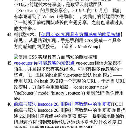
<FDay>前端技术分享会，是政采云前端团队
（ZooTeam）的月度分享会。2019 年的 10 月期，我们
有幸邀请到了 Winter（程劭非） ，为我们的前端同学做
了一期关于前端团队成长的主题分享。之前也邀请过其
他大牛来…
#前端技术#【
使用 CSS 实现具有方面感知的幽灵按钮
】
详见：
从思路到实现，手把手利用 CSS 完成一个具备
方向感知的幽灵按钮。（译者：MarkWong）
vue-router 你可能忽略的知识点
vue-router相信大家都不
陌生，并且很多都有实战经验。可能有很多你忽略的一
些点。 1、丑陋的hash值 vue-router 默认 hash 模式 ——
使用 URL 的 hash 来模拟一个完整的 URL，于是当 URL
改变时，页面不会重新加载。 const router = new
VueRouter({ mode: ‘history’, routes: }) 复制代码 当你使用
hist…
前端与算法 leetcode 26. 删除排序数组中的重复项
[TOC]
前端与算法 leetcode 26. 删除排序数组中的重复项 题目描
述 26. 删除排序数组中的重复项 概要 一提到原地删除数
组,就能立即想到双指针法,这道题本身也没什么难度,日