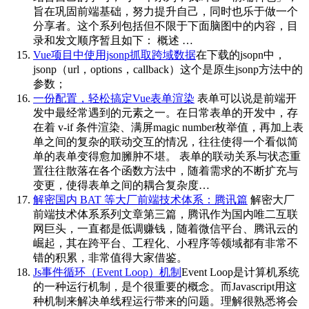
旨在巩固前端基础，努力提升自己，同时也乐于做一个
分享者。这个系列包括但不限于下面脑图中的内容，目
录和发文顺序暂且如下： 概述 …
Vue项目中使用jsonp抓取跨域数据
在下载的jsopn中，
jsonp（url，options，callback）这个是原生jsonp方法中的
参数；
一份配置，轻松搞定Vue表单渲染
表单可以说是前端开
发中最经常遇到的元素之一。在日常表单的开发中，存
在着 v-if 条件渲染、满屏magic number枚举值，再加上表
单之间的复杂的联动交互的情况，往往使得一个看似简
单的表单变得愈加臃肿不堪。 表单的联动关系与状态重
置往往散落在各个函数方法中，随着需求的不断扩充与
变更，使得表单之间的耦合复杂度…
解密国内 BAT 等大厂前端技术体系：腾讯篇
解密大厂
前端技术体系系列文章第三篇，腾讯作为国内唯二互联
网巨头，一直都是低调赚钱，随着微信平台、腾讯云的
崛起，其在跨平台、工程化、小程序等领域都有非常不
错的积累，非常值得大家借鉴。
Js事件循环（Event Loop）机制
Event Loop是计算机系统
的一种运行机制，是个很重要的概念。而Javascript用这
种机制来解决单线程运行带来的问题。理解很熟悉将会