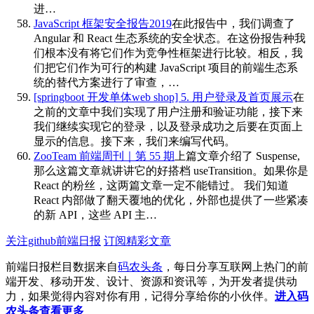
进…
JavaScript 框架安全报告2019
在此报告中，我们调查了
Angular 和 React 生态系统的安全状态。在这份报告种我
们根本没有将它们作为竞争性框架进行比较。相反，我
们把它们作为可行的构建 JavaScript 项目的前端生态系
统的替代方案进行了审查，…
[springboot 开发单体web shop] 5. 用户登录及首页展示
在
之前的文章中我们实现了用户注册和验证功能，接下来
我们继续实现它的登录，以及登录成功之后要在页面上
显示的信息。接下来，我们来编写代码。
ZooTeam 前端周刊｜第 55 期
上篇文章介绍了 Suspense,
那么这篇文章就讲讲它的好搭档 useTransition。如果你是
React 的粉丝，这两篇文章一定不能错过。 我们知道
React 内部做了翻天覆地的优化，外部也提供了一些紧凑
的新 API，这些 API 主…
关注github前端日报
订阅精彩文章
前端日报栏目数据来自
码农头条
，每日分享互联网上热门的前
端开发、移动开发、设计、资源和资讯等，为开发者提供动
力，如果觉得内容对你有用，记得分享给你的小伙伴。
进入码
农头条查看更多