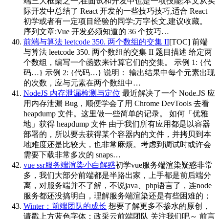
端三大框架之一,在面试和开发中也是一项技能;本文从实
际开发中总结了 React 开发的一些技巧技巧,适合 React
初学或者有一定项目经验的同学;万字长文,建议收藏。
序列文章:Vue 开发必须知道的 36 个技巧…
前端与算法 leetcode 350. 两个数组的交集 II
[TOC] 前端
与算法 leetcode 350. 两个数组的交集 II 题目描述 给定两
个数组，编写一个函数来计算它们的交集。 示例 1: {代
码…} 示例 2: {代码…} 说明： 输出结果中每个元素出现
的次数，应与元素在两个数组中…
NodeJS 内存泄漏检测与定位
最近解决了一个 Node.JS 应
用内存泄漏 Bug，顺便学会了用 Chrome DevTools 去看
heapdump 文件。这里做一些简单的记录。 如何「优雅
地」获得 heapdump 文件 由于我们所有应用都是以容器
部署的，所以要去获得某个容器内的文件，并拷贝到本
地难度还是比较大，也非常麻烦。考虑到调试时或许会
需要下载非常多次的 snaps…
vue ssr服务端渲染小白解惑
初学vue服务端渲染疑惑非常
多，我们大部分前端都是半路出家，上手都是前后端分
离，对服务端并不了解，不说java、php语言了，连node
服务都还没搞明白，理解服务端渲染还是有些困难的；
Winter：前端团队的成长
想要了解更多不掺水的原创，
请戳上方蓝色字体：政采云前端团队 关注我们吧～ 前言