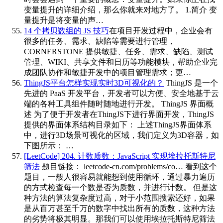
变量提升的详细介绍，那么你就来对地方了。 1.简介 变
量提升是将变量的声…
14 个拷贝数组的 JS 技巧
在项目开发过程中，企业会有
很多的任务、需求、缺陷等需要进行管理，
CORNERSTONE 提供敏捷、任务、需求、缺陷、测试
管理、WIKI、共享文件和日历等功能模块，帮助企业完
成团队协作和敏捷开发中的项目管理需求；更…
ThingJS平台怎样实现实时3D可视化的？
ThingJS 是一个
先进的 PaaS 开发平台，开发者可以方便、安全地基于云
端的各种工具组件随时随地进行开发。 ThingJS 界面概
述 为了便于开发者在ThingJS下进行界面开发，ThingJS
提供的界面体系结构目录如下： 上述ThingJS界面体系
中，进行3D场景可视化的区域，我们定义为3D容器，如
下图所示： …
[LeetCode] 204. 计数质数：JavaScript 实现埃拉托斯特尼
筛法
题目链接： leetcode-cn.com/problems/co… 看到这个
题目，一般人很容易就能想到使用循环，通过暴力遍历
的方式检查每一个数是否为质数，并进行计数。 但是这
种方法的算法复杂度过高，对于小范围搜索还好，如果
是从百万甚至千万的数字中找出所有的质数，这种方法
的劣势将极其明显。那我们可以使用埃拉托斯特尼筛法