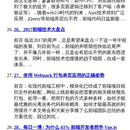
面交互逻辑，寥寥数语即可；如今CPU、浏览器性能得
到了极大的提升，很多页面逻辑迁移到了客户端（表单
验证等），随着web2.0时代的到来，Ajax技术得到广泛
应用，jQuery等前端库层出不穷，前端代码日益膨胀 …
26、2017前端技术大盘点
前言 临近2017的尾声，总是希望来盘点一下这一年中前
端的发展。到目前为止，前端的井喷期也快临近尾声
了。并不像几年前一样，总是会有层出不穷的新东西迸
发出来。同时，前端技术也慢慢的趋于稳固，自成一套
体系。…
27、使用 Webpack 打包单页应用的正确姿势
前言：在现代前端工程中，模块化已经成了前端项目组
织文件的标配，网站上线前都会把需要的相关模块预先
打包、处理一番。然而打包的方式多种多样，如何才能
最优雅的分离业务代码和依赖库、如何才能最高效的利
用缓存？本文将会和大家分享饿了么前端团队总结的各
方案优劣、踩过的坑，
28、每日一博 | 为什么 43% 前端开发者想学 Vue.js