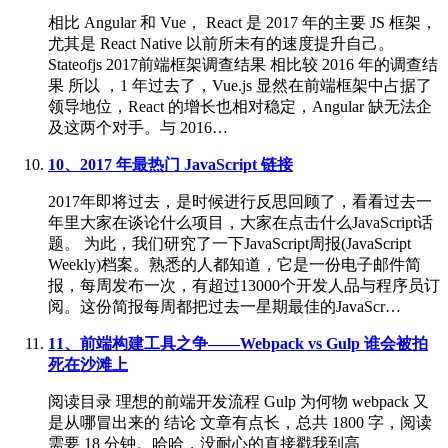
相比 Angular 和 Vue， React 是 2017 年的主要 JS 框架，
尤其是 React Native 以前所未有的速度提升自己。
Stateofjs 2017前端框架调查结果 相比较 2016 年的调查结
果 所以 ，1 年过去了，Vue.js 显然在前端框架中占据了
领导地位，React 的增长也相对稳定，Angular 缺无法企
及这两个对手。与 2016…
10、2017 年最热门 JavaScript 链接
2017年即将过去，是时候进行反思回顾了，看看过去一
年里大家在谈论什么项目，大家在点击什么JavaScript话
题。 为此，我们研究了一下JavaScript周报(JavaScript
Weekly)档案。熟悉的人都知道，它是一份电子邮件简
报，每周发布一次，有超过13000个开发人品与程序员订
阅。这份简报每周都把过去一星期最佳的JavaScr…
11、前端构建工具之争——Webpack vs Gulp 谁会被拍
死在沙滩上
阅读目录 理想的前端开发流程 Gulp 为何物 webpack 又
是从哪冒出来的 结论 文章有点长，总共 1800 字，阅读
需要 18 分钟。哈哈，没耐心的直接戳我到高