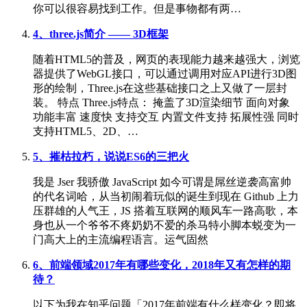
你可以很容易找到工作。但是事物都有两…
4、three.js简介 —— 3D框架
随着HTML5的普及，网页的表现能力越来越强大，浏览
器提供了WebGL接口，可以通过调用对应API进行3D图
形的绘制，Three.js在这些基础接口之上又做了一层封
装。 特点 Three.js特点： 掩盖了3D渲染细节 面向对象
功能丰富 速度快 支持交互 内置文件支持 拓展性强 同时
支持HTML5、2D、…
5、摧枯拉朽，说说ES6的三把火
我是 Jser 我骄傲 JavaScript 如今可谓是屌丝逆袭高富帅
的代名词哈，从当初闹着玩似的诞生到现在 Github 上力
压群雄的人气王，JS 搭着互联网的顺风车一路高歌，本
身也从一个爷爷不疼奶奶不爱的杀马特小脚本蜕变为一
门高大上的主流编程语言。运气固然
6、前端领域2017年有哪些变化，2018年又有怎样的期
待？
以下为我在知乎问题「2017年前端有什么样变化？即将