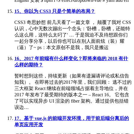
English 安装 $ npm i -S effect-dropdown-vue # yarn add eff
15、你以为 CSS3 只是个简单的布局？
CSS3 奇思妙想 前几天看了一篇文章 ， 颠覆了我对 CSS
认识，心中无数次蹦出一个念头：'卧槽，卧槽，还能特
么这么用，这特么太叼了' … 于是我迫不及待想跟你们
一起分享分享，以后你也可以在别人面前炫（装）耀
（逼）了~ ps：本文原创不是我，我只是搬运
16、2017 年前端有什么样变化？即将来临的 2018 有什
么样的期待？
暂时想到这些，持续更新（如果有遗漏请评论或私信告
知我）。 在即将过去的2017年里，我们回顾： 逃不过的
三大框架 React 继续在前端领域占据着主导地位，并在
2017 年发布了最受期待的版本之一 – React 16。 它包含
了可以实现异步 UI 渲染的 fiber 架构。通过提供包括错
误边…
17、基于 vue.js 的前端开发环境，用于前后端分离后的
单页应用开发