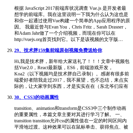
根据 JavaScript 2017前端库状况调查 Vue.js 是开发者最
想学的前端库。我在这里说明一下我为什么认为这也是
和你一起通过使用Vue构建一个简单的App应用程序的原
因。 我最近曾与Evan You，Chris Fritz，Sarah Drasner，
和Adam Jahr做了一个介绍视频，而现在你可以在
http://vuejs.org首页找到它。以下是该视频的文字版…
29、技术胖159集前端原创视频免费送给你
Hi,我是技术胖，新年给大家送礼了！！！文章中视频包
括Vue2.0，React最新版，ES6，前端游戏开发，
Koa2（以下视频均是技术胖自己录制）。感谢有很多前
端爱好者陪我走过2017，我不展望，也不总结，来点实
际的，让大家学到东西，才是实实在在（东北爷们应有
30、CSS3的动画属性
transition、animation和transform是CSS3中三个制作动画
的重要属性，本篇文章主要对其进行学习了解。 一、
transition transition允许css的属性值在一定的时间区间内
平滑地过渡。这种效果可以在鼠标单击、获得焦点、被