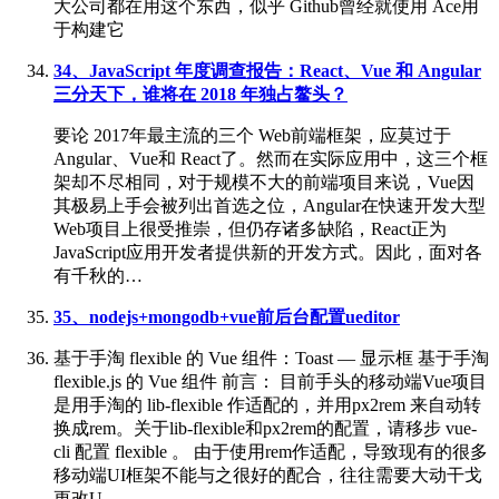
大公司都在用这个东西，似乎 Github曾经就使用 Ace用
于构建它
34、JavaScript 年度调查报告：React、Vue 和 Angular
三分天下，谁将在 2018 年独占鳌头？
要论 2017年最主流的三个 Web前端框架，应莫过于
Angular、Vue和 React了。然而在实际应用中，这三个框
架却不尽相同，对于规模不大的前端项目来说，Vue因
其极易上手会被列出首选之位，Angular在快速开发大型
Web项目上很受推崇，但仍存诸多缺陷，React正为
JavaScript应用开发者提供新的开发方式。因此，面对各
有千秋的…
35、nodejs+mongodb+vue前后台配置ueditor
基于手淘 flexible 的 Vue 组件：Toast — 显示框 基于手淘
flexible.js 的 Vue 组件 前言： 目前手头的移动端Vue项目
是用手淘的 lib-flexible 作适配的，并用px2rem 来自动转
换成rem。关于lib-flexible和px2rem的配置，请移步 vue-
cli 配置 flexible 。 由于使用rem作适配，导致现有的很多
移动端UI框架不能与之很好的配合，往往需要大动干戈
更改U…