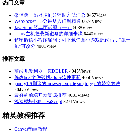
热门文章
微信跳一跳外挂刷分辅助方法汇总
8457View
WebSocket：5分钟从入门到精通
6674View
JavaScript经典面试题（一）
6638View
Linux主机挂载新磁盘的详细步骤
6440View
解密微信小程序漏洞：可下载任意小游戏源代码，“跳一
跳”可改分
4801View
推荐文章
前端开发利器—FIDDLER
4045Views
修改host文件破解adobe软件更新
4658Views
jquery1.9删除的browser,live,die,sub,toggle的替换方法
20475Views
最好的前端开发资源推荐
4031Views
浅谈模块化的JavaScript
8271Views
精英教程推荐
Canvas动画教程