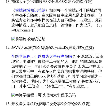
前端大全
(
90次阅读
/
38次分享
/
18次评论
/
25次点赞
)
《
前端跨域知识总结
》相信每一个前端er对于跨域这两
个字都不会陌生，在实际项目中应用也是比较多的。但
跨域方法的多种多样实在让人目不暇接。老规矩，碰到
这种情况，就只能自己总结一篇博客，作为记录。
（by
@Damonare
）
JAVA大本营
(
76次阅读
/
9次分享
/
4次评论
/
15次点赞
)
半路学编程，可以成为大牛程序员吗
？
不说鸡汤，谈谈
现实：半路转行做软件工程师的人，他们的职场现状是
怎样的？ 一、为什么会要改做程序员？ 因为工作原因，
在日常生活中，有很多人向我咨询职业生涯的抉择。他
们大都对自己的职业现状不满意，打算学习编程成为一
名程序员。 我问，为什么想要做工程师？ 答案五花八
门，其中“工资高”、“好找工作”、“有职业发…
开发者头条
(
71次阅读
/
2次分享
/
2次评论
/
2次点赞
)