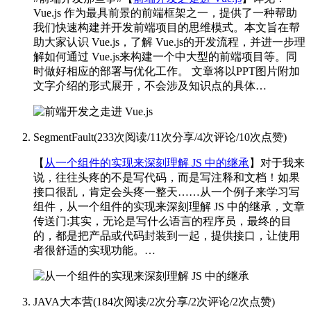
Vue.js 作为最具前景的前端框架之一，提供了一种帮助
我们快速构建并开发前端项目的思维模式。本文旨在帮
助大家认识 Vue.js，了解 Vue.js的开发流程，并进一步理
解如何通过 Vue.js来构建一个中大型的前端项目等。
同
时做好相应的部署与优化工作。 文章将以PPT图片附加
文字介绍的形式展开，不会涉及知识点的具体…
SegmentFault
(
233次阅读
/
11次分享
/
4次评论
/
10次点赞
)
【
从一个组件的实现来深刻理解 JS 中的继承
】对于我来
说，往往头疼的不是写代码，而是写注释和文档！如果
接口很乱，肯定会头疼一整天……从一个例子来学习写
组件，从一个组件的实现来深刻理解 JS 中的继承，文章
传送门:
其实，无论是写什么语言的程序员，最终的目
的，都是把产品或代码封装到一起，提供接口，让使用
者很舒适的实现功能。…
JAVA大本营
(
184次阅读
/
2次分享
/
2次评论
/
2次点赞
)