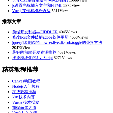
优化CSS重排重绘与浏览器性能
10089View
js设置光标插入文字和HTML
5875View
Vue.js实例和模板语法
5811View
推荐文章
前端开发利器—FIDDLER
4045Views
修改host文件破解adobe软件更新
4658Views
jquery1.9删除的browser,live,die,sub,toggle的替换方法
20475Views
最好的前端开发资源推荐
4031Views
浅谈模块化的JavaScript
8271Views
精英教程推荐
Canvas动画教程
Nodejs入门教程
在线教程推荐
Vue技术内幕
Vue.js 技术揭秘
前端面试之道
Vue2中文文档