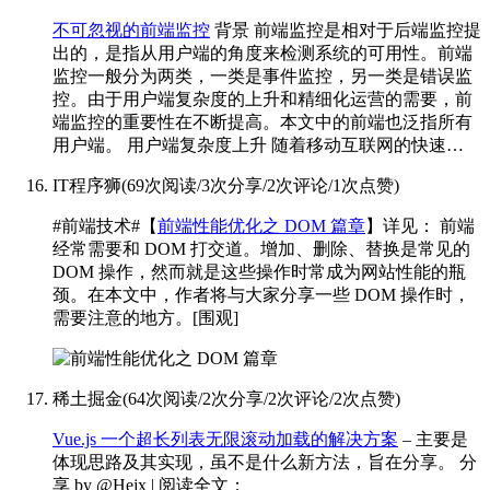
不可忽视的前端监控
背景 前端监控是相对于后端监控提
出的，是指从用户端的角度来检测系统的可用性。前端
监控一般分为两类，一类是事件监控，另一类是错误监
控。由于用户端复杂度的上升和精细化运营的需要，前
端监控的重要性在不断提高。本文中的前端也泛指所有
用户端。 用户端复杂度上升 随着移动互联网的快速…
IT程序狮
(
69次阅读
/
3次分享
/
2次评论
/
1次点赞
)
#前端技术#【
前端性能优化之 DOM 篇章
】详见：
前端
经常需要和 DOM 打交道。增加、删除、替换是常见的
DOM 操作，然而就是这些操作时常成为网站性能的瓶
颈。在本文中，作者将与大家分享一些 DOM 操作时，
需要注意的地方。[围观]
稀土掘金
(
64次阅读
/
2次分享
/
2次评论
/
2次点赞
)
Vue.js 一个超长列表无限滚动加载的解决方案
– 主要是
体现思路及其实现，虽不是什么新方法，旨在分享。 分
享 by @Hejx | 阅读全文：