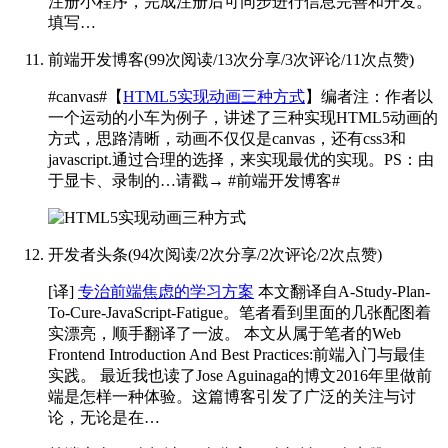
注册小程序，完成注册后可同步进行信息完善和开发。
填写…
前端开发博客
(
99次阅读
/
13次分享
/
3次评论
/
11次点赞
)
#canvas#【
HTML5实现动画三种方式
】编者注：作者以
一个运动的小车为例子，讲述了三种实现HTML5动画的
方式，思路清晰，动画不仅仅是canvas，还有css3和
javascript.通过合理的选择，来实现最优的实现。PS：由
于显卡、录制的…请戳→
#前端开发博客#
开发者头条
(
94次阅读
/
2次分享
/
2次评论
/
2次点赞
)
[译]
专治前端焦虑的学习方案
本文翻译自A-Study-Plan-
To-Cure-JavaScript-Fatigue。笔者看到里面的几张配图着
实漂亮，顺手翻译了一波。 本文从属于笔者的Web
Frontend Introduction And Best Practices:前端入门与最佳
实践。 最近我也读了Jose Aguinaga的博文2016年里做前
端是怎样一种体验。这篇博客引发了广泛的关注与讨
论，无论是在…