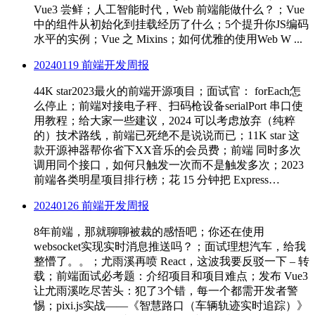
Vue3 尝鲜；人工智能时代，Web 前端能做什么？；Vue
中的组件从初始化到挂载经历了什么；5个提升你JS编码
水平的实例；Vue 之 Mixins；如何优雅的使用Web W ...
20240119 前端开发周报
44K star2023最火的前端开源项目；面试官： forEach怎
么停止；前端对接电子秤、扫码枪设备serialPort 串口使
用教程；给大家一些建议，2024 可以考虑放弃（纯粹
的）技术路线，前端已死绝不是说说而已；11K star 这
款开源神器帮你省下XX音乐的会员费；前端 同时多次
调用同个接口，如何只触发一次而不是触发多次；2023
前端各类明星项目排行榜；花 15 分钟把 Express…
20240126 前端开发周报
8年前端，那就聊聊被裁的感悟吧；你还在使用
websocket实现实时消息推送吗？；面试理想汽车，给我
整懵了。。；尤雨溪再喷 React，这波我要反驳一下 – 转
载；前端面试必考题：介绍项目和项目难点；发布 Vue3
让尤雨溪吃尽苦头：犯了3个错，每一个都需开发者警
惕；pixi.js实战——《智慧路口（车辆轨迹实时追踪）》