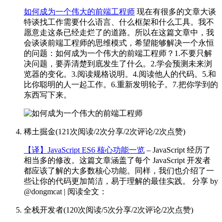
如何成为一个伟大的前端工程师
现在有很多的文章大谈
特谈找工作需要什么语言、什么框架和什么工具。我不
愿意走这条已经走烂了的道路。所以在这篇文章中，我
会谈谈前端工程师的思维模式，希望能够解决一个永恒
的问题：如何成为一个伟大的前端工程师？1.不要只解
决问题，要弄清楚到底发生了什么。2.学会预测未来浏
览器的变化。3.阅读规格说明。4.阅读他人的代码。5.和
比你聪明的人一起工作。6.重新发明轮子。7.把你学到的
东西写下来。
稀土掘金
(
121次阅读
/
2次分享
/
2次评论
/
2次点赞
)
【译】JavaScript ES6 核心功能一览
– JavaScript 经历了
相当多的修改。这篇文章涵盖了每个 JavaScript 开发者
都应该了解的大多数核心功能。同样，我们也介绍了一
些让你的代码更加简洁，易于理解的最佳实践。 分享 by
@dongmcat | 阅读全文：
全栈开发者
(
120次阅读
/
5次分享
/
2次评论
/
2次点赞
)