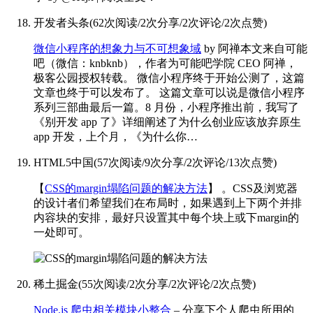
开发者头条
(
62次阅读
/
2次分享
/
2次评论
/
2次点赞
)
微信小程序的想象力与不可想象域
by 阿禅
本文来自可能
吧（微信：knbknb），作者为可能吧学院 CEO 阿禅，
极客公园授权转载。 微信小程序终于开始公测了，这篇
文章也终于可以发布了。 这篇文章可以说是微信小程序
系列三部曲最后一篇。8 月份，小程序推出前，我写了
《别开发 app 了》详细阐述了为什么创业应该放弃原生
app 开发，上个月，《为什么你…
HTML5中国
(
57次阅读
/
9次分享
/
2次评论
/
13次点赞
)
【
CSS的margin塌陷问题的解决方法
】
。CSS及浏览器
的设计者们希望我们在布局时，如果遇到上下两个并排
内容块的安排，最好只设置其中每个块上或下margin的
一处即可。
稀土掘金
(
55次阅读
/
2次分享
/
2次评论
/
2次点赞
)
Node.js 爬虫相关模块小整合
– 分享下个人爬虫所用的