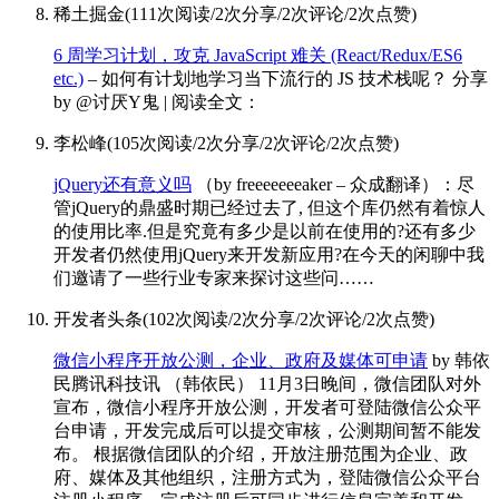
稀土掘金
(
111次阅读
/
2次分享
/
2次评论
/
2次点赞
)
6 周学习计划，攻克 JavaScript 难关 (React/Redux/ES6
etc.)
– 如何有计划地学习当下流行的 JS 技术栈呢？ 分享
by @讨厌Y鬼 | 阅读全文：
李松峰
(
105次阅读
/
2次分享
/
2次评论
/
2次点赞
)
jQuery还有意义吗
（by freeeeeeeaker – 众成翻译）：尽
管jQuery的鼎盛时期已经过去了, 但这个库仍然有着惊人
的使用比率.但是究竟有多少是以前在使用的?还有多少
开发者仍然使用jQuery来开发新应用?在今天的闲聊中我
们邀请了一些行业专家来探讨这些问……
开发者头条
(
102次阅读
/
2次分享
/
2次评论
/
2次点赞
)
微信小程序开放公测，企业、政府及媒体可申请
by 韩依
民
腾讯科技讯 （韩依民） 11月3日晚间，微信团队对外
宣布，微信小程序开放公测，开发者可登陆微信公众平
台申请，开发完成后可以提交审核，公测期间暂不能发
布。 根据微信团队的介绍，开放注册范围为企业、政
府、媒体及其他组织，注册方式为，登陆微信公众平台