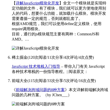
【
详解JavaScript模块化开发
】全文
一个模块就是实现特
定功能的文件，有了模块，我们就可以更方便地使用别
人的代码，想要什么功能，就加载什么模块。模块开发
需要遵循一定的规范，否则就都乱套了。
根据AMD规范，我们可以使用define定义模块，使用
require调用模块。
目前，通行的js模块规范主要有两种：CommonJS和
AMD。…
稀土掘金
(
120次阅读
/
11次分享
/
4次评论
/
4次点赞
)
JavaScript 技术堆栈入门指导
– 带你入门有关 JavaScript
各种技术堆栈的一份指导教程。| 阅读原文：
前端大全
(
115次阅读
/
33次分享
/
5次评论
/
16次点赞
)
《
前端解决跨域问题的8种方案
》本文详解前端解决跨域
问题的几种方案。
（by JChen___）