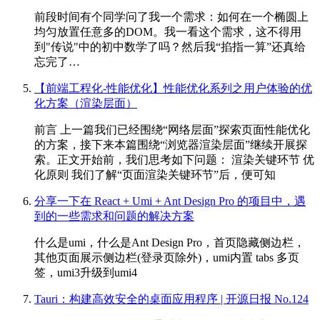
前段时间有个同学问了我一个需求：如何在一个椭圆上
均匀放置任意多的DOM。我一看这个需求，这不得用
到"传说"中的初中数学了吗？然后我“掐指一算”还真给
忘完了…
【前端工程化-性能优化】性能优化系列之用户体验的优
化方案（渲染层面）
前言 上一篇我们已经围绕“网络层面”探索页面性能优化
的方案，接下来本篇围绕“浏览器渲染层面”继续开展探
索。正文开始前，我们思考如下问题： 渲染关键环节 优
化原则 我们了解“页面渲染关键环节”后，便可知
分享一下在 React + Umi + Ant Design Pro 的项目中，遇
到的一些需求和问题的解决方案
什么是umi，什么是Ant Design Pro，首页隐藏侧边栏，
其他页面展示侧边栏(登录页除外)，umi内置 tabs 多页
签，umi3升级到umi4
Tauri：构建高效安全的桌面应用程序 | 开源日报 No.124