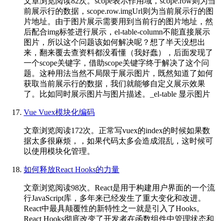
文章浏览阅读82次。scope表示作用域，scope.row则为当
前展示行的数据，scope.row.imgUrl则为当前展示行的图
片地址。由于图片展示需要用到当前行的图片地址，然
后配合img标签进行展示，el-table-column不能直接展示
图片，所以这个问题该如何解决呢？想了半天没想出
来，翻来覆去查资料都没看懂（我好蠢），后面发现了
一个scope关键字，借助scope关键字终于解决了这个问
题。这种用法当然不局限于展示图片，既然知道了如何
获取当前展示行的数据，我们就能够自定义展示效果
了。比如同时展示图片与图片描述。_el-table 显示图片
Vue Vuex模块化编码
文章浏览阅读172次。正常写vuex的index的时候如果数
据太多很麻烦，，如果代码太多会造成混乱，这时候可
以使用模块化管理。
如何释放React Hooks的力量
文章浏览阅读98次。React是用于构建用户界面的一个流
行JavaScript库，多年来已经发生了重大变化和改进。
React中最具颠覆性的新特性之一就是引入了Hooks。
React Hooks彻底改变了开发者在函数组件中管理状态和