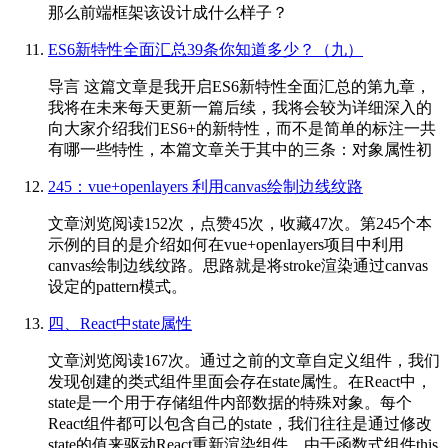
那么前端框架该设计成什么样子？
ES6新特性全面汇总39条你知道多少？（九）
导言 这篇文章是我开启ES6新特性全面汇总的第九章，
我将在未来每天更新一篇后续，我将会较为详细深入的
向大家介绍我们ES6+的新特性，而不是简单的标注一共
有哪一些特性，本篇文章关于其中的三条：对象属性初
245：vue+openlayers 利用canvas绘制边线纹路
文章浏览阅读152次，点赞45次，收藏47次。第245个本
示例的目的是介绍如何在vue+openlayers项目中利用
canvas绘制边线纹路。思路就是将stroke渲染通过canvas
设定的pattern模式。
四、React中state属性
文章浏览阅读167次。通过之前的文章自定义组件，我们
发现创建的类式组件里面会存在state属性。在React中，
state是一个用于存储组件内部数据的特殊对象。每个
React组件都可以包含自己的state，我们往往是通过修改
state的值来驱动React重新渲染组件。由于函数式组件this