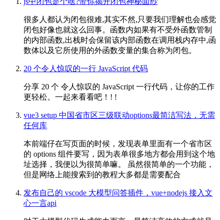
js中闭包是个啥?带你揭开闭包神秘面纱
很多人都认为闭包很难,其实不然,只要我们理解也会感觉
闭包好像也就这么回事。函数内如果有不受外函数管制
的内部函数,出栈时会保留该内部函数在调用栈内存中,函
数体以及它所使用的外函数变量的集合称为闭包。
20 个令人惊叹的一行 JavaScript 代码
分享 20 个 令人惊叹的 JavaScript 一行代码，让你的工作
更轻松。一起来看看吧！! !
vue3 setup 中国省市区三级联动options最简洁写法，无需
任何库
本前端仔在写页面的时候，发现表单里面有一个省市区
的 options 组件要写，因为表单很多地方都会用到这个地
址选择，我便以为很简单嘛。 虽然很简单的一个功能，
但是网络上能搜索到的教程大多都是需要配合
发布自己的 vscode 大模型问答插件，vue+nodejs 接入文
心一言api