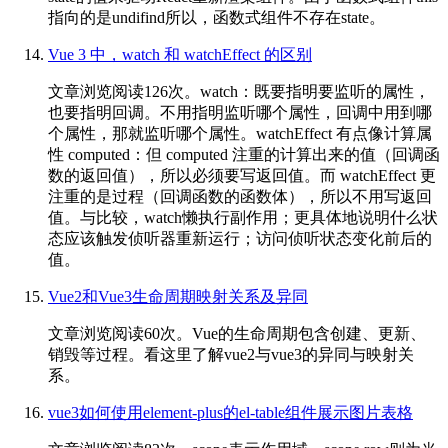
指向的是undifind所以，函数式组件不存在state。
Vue 3 中，watch 和 watchEffect 的区别
文章浏览阅读126次。watch：既要指明要监听的属性，
也要指明回调。不用指明监听哪个属性，回调中用到哪
个属性，那就监听哪个属性。watchEffect 有点像计算属
性 computed：但 computed 注重的计算出来的值（回调函
数的返回值），所以必须要写返回值。而 watchEffect 更
注重的是过程（回调函数的函数体），所以不用写返回
值。与比较，watch懒执行副作用；更具体地说明什么状
态应该触发侦听器重新运行；访问侦听状态变化前后的
值。
Vue2和Vue3生命周期映射关系及异同
文章浏览阅读60次。Vue的生命周期包含创建、更新、
销毁等过程。看这里了解vue2与vue3的异同与映射关
系。
vue3如何使用element-plus的el-table组件展示图片表格