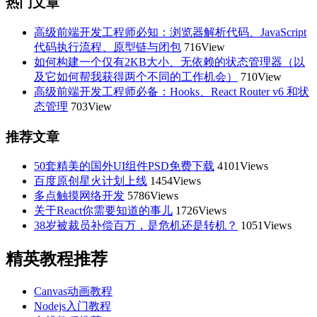
热门文章
高级前端开发工程师必知：浏览器解析代码、JavaScript
代码执行流程、原型链与闭包
716View
如何构建一个仅有2KB大小、无依赖的状态管理器（以
及它如何帮我获得两个不同的工作机会）
710View
高级前端开发工程师必备：Hooks、React Router v6 和状
态管理
703View
推荐文章
50套精美的国外UI组件PSD免费下载
4101Views
百度原创星火计划上线
1454Views
多点触摸网络开发
5786Views
关于React你需要知道的事儿
1726Views
38岁被裁员补偿百万，是危机还是转机？
1051Views
精英教程推荐
Canvas动画教程
Nodejs入门教程