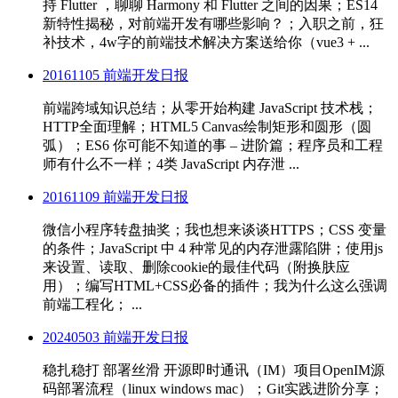
持 Flutter ，聊聊 Harmony 和 Flutter 之间的因果；ES14
新特性揭秘，对前端开发有哪些影响？；入职之前，狂
补技术，4w字的前端技术解决方案送给你（vue3 + ...
20161105 前端开发日报
前端跨域知识总结；从零开始构建 JavaScript 技术栈；
HTTP全面理解；HTML5 Canvas绘制矩形和圆形（圆
弧）；ES6 你可能不知道的事 – 进阶篇；程序员和工程
师有什么不一样；4类 JavaScript 内存泄 ...
20161109 前端开发日报
微信小程序转盘抽奖；我也想来谈谈HTTPS；CSS 变量
的条件；JavaScript 中 4 种常见的内存泄露陷阱；使用js
来设置、读取、删除cookie的最佳代码（附换肤应
用）；编写HTML+CSS必备的插件；我为什么这么强调
前端工程化； ...
20240503 前端开发日报
稳扎稳打 部署丝滑 开源即时通讯（IM）项目OpenIM源
码部署流程（linux windows mac）；Git实践进阶分享；