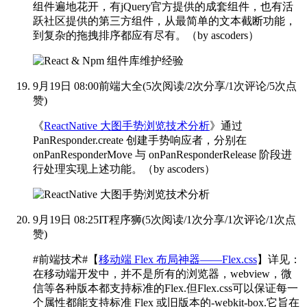
组件遍地花开，有jQuery官方提供的成套组件，也有活
跃社区提供的第三方组件，从最简单的文本截断功能，
到复杂的拖拽排序都应有尽有。
（by ascoders
）
9月19日 08:00
前端大全
(
5次阅读
/
2次分享
/
1次评论
/
5次点
赞
)
《
ReactNative 大图手势浏览技术分析
》通过
PanResponder.create 创建手势响应者，分别在
onPanResponderMove 与 onPanResponderRelease 阶段进
行处理实现上述功能。
（by ascoders
）
9月19日 08:25
IT程序狮
(
5次阅读
/
1次分享
/
1次评论
/
1次点
赞
)
#前端技术#【
移动端 Flex 布局神器——Flex.css
】详见：
在移动端开发中，并不是所有的浏览器，webview，微
信等各种版本都支持标准的Flex.但Flex.css可以保证每一
个属性都能支持标准 Flex 或旧版本的-webkit-box.它旨在