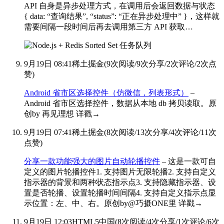
API 自身是异步处理方式，在调用后会返回数据与状态
{ data: “查询结果”, “status”: “正在异步处理中” }，这样就
需要间隔一段时间后再去调用第三方 API 获取…
9月19日 08:41
稀土掘金
(
9次阅读
/
9次分享
/
2次评论
/
2次点
赞
)
Android 省市区选择控件（仿微信，列表形式）
–
Android 省市区选择控件，数据从本地 db 拷贝读取。原
创by 再见理想 详戳→
9月19日 07:41
稀土掘金
(
8次阅读
/
13次分享
/
4次评论
/
11次
点赞
)
分享一款功能强大的图片自动轮播控件
– 这是一款可自
定义的图片轮播控件1. 支持图片无限轮播2. 支持自定义
指示器的背景和两种状态指示点3. 支持隐藏指示器、设
置是否轮播、设置轮播时间间隔4. 支持自定义指示点显
示位置：左、中、右。原创by@巧摄ONE里 详戳→
9月19日 12:03
HTML5中国
(
8次阅读
/
4次分享
/
1次评论
/
6次