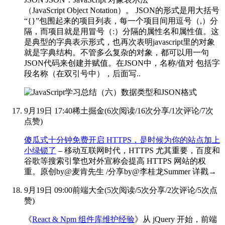
（JavaScript Object Notation）。 JSON的形式是用大括号
“{}”包围起来的项目列表，每一个项目间用逗号（,）分
隔，而项目就是用冒号（:）分隔的属性名和属性值。这
是典型的字典表示形式，也再次表明javascript里的对象
就是字典结构。不管多么复杂的对象，都可以用一句
JSON代码来创建并赋值。在JSON中，名称/值对 包括字
段名称（在双引号中），后面写..
9月19日 17:40
稀土掘金
(
6次阅读
/
16次分享
/
1次评论
/
7次
点赞
)
傻瓜式十分钟免费开启 HTTPS，是时候为你的站点加上
小绿锁了
– 移动互联网时代，HTTPS 尤其重要，百度和
谷歌等搜索引擎也对外宣称会提高 HTTPS 网站的权
重。原创by@麦肯先生 /分享by@李桂龙Summer 详戳→
9月19日 09:00
前端大全
(
5次阅读
/
5次分享
/
2次评论
/
5次点
赞
)
《
React & Npm 组件库维护经验
》从 jQuery 开始，前端