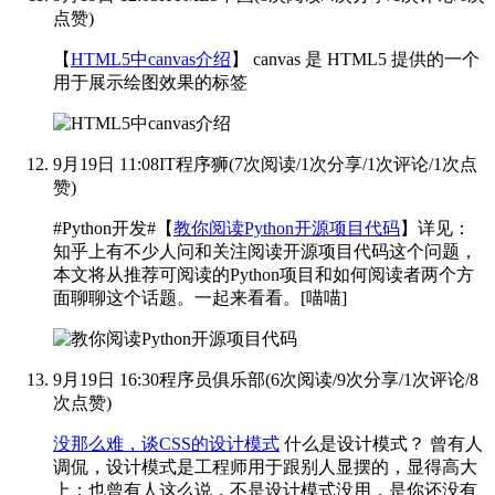
点赞
)
【
HTML5中canvas介绍
】
canvas 是 HTML5 提供的一个
用于展示绘图效果的标签
9月19日 11:08
IT程序狮
(
7次阅读
/
1次分享
/
1次评论
/
1次点
赞
)
#Python开发#【
教你阅读Python开源项目代码
】详见：
知乎上有不少人问和关注阅读开源项目代码这个问题，
本文将从推荐可阅读的Python项目和如何阅读者两个方
面聊聊这个话题。一起来看看。[喵喵]
9月19日 16:30
程序员俱乐部
(
6次阅读
/
9次分享
/
1次评论
/
8
次点赞
)
没那么难，谈CSS的设计模式
什么是设计模式？ 曾有人
调侃，设计模式是工程师用于跟别人显摆的，显得高大
上；也曾有人这么说，不是设计模式没用，是你还没有