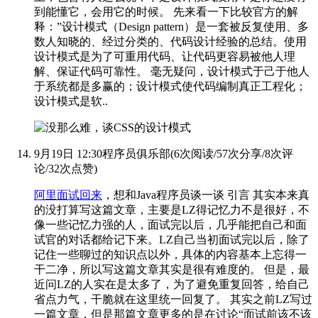
到能懂它，会用它的时候。 先来看一下比较官方的解
释：”设计模式（Design pattern）是一套被反复使用、多
数人知晓的、经过分类的、代码设计经验的总结。使用
设计模式是为了可重用代码、让代码更容易被他人理
解、保证代码可靠性。 毫无疑问，设计模式于己于他人
于系统都是多赢的；设计模式使代码编制真正工程化；
设计模式是软..
9月19日 12:30
程序员俱乐部
(
6次阅读
/
57次分享
/
8次评
论
/
32次点赞
)
阿里面试回来
，想和Java程序员谈一谈
引言 其实本来真
的没打算写这篇文章，主要是LZ得记忆力不是很好，不
像一些记忆力强的人，面试完以后，几乎能把自己和面
试官的对话都给记下来。LZ自己当初面试完以后，除了
记住一些聊过的知识点以外，具体的内容基本上忘得一
干二净，所以写这篇文章其实是很有难度的。 但是，最
近问LZ的人实在是太多了，为了避免重复回答，给自己
省点力气，干脆就在这里统一回复了。 其实之前LZ写过
一篇文章，但是那篇文章更多的是在讨论“面试前该不该