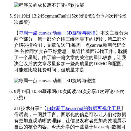
9月19日 13:24
SegmentFault
(
15次阅读
/
8次分享
/
4次评论
/
9
次点赞
)
【
每周一点 canvas 动画丨3D旋转与碰撞
】本文主要分为
两个部分，第一部分介绍三维环境下的旋转，第二部分
介绍碰撞检测，文章传送门:
每周一点canvas动画代码文
件 各位同学实在不好意思，最近忙着面试找工作，耽搁
了一个星期。由于前一篇文章的关注的量比较多，让我
决定以后的文章尽量多加一些高质量的DEMO和配图。
可能这比较耗费时间，但质量才是…
9月19日 10:39
慕课网
(
10次阅读
/
24次分享
/
1次评论
/
19次
点赞
)
#IT技术分享#【
14款基于Javascript的数据可视化工具
】
俗话说，一图胜千言。图形化的信息可以让人们对数据
有更加直观清晰的理解，让信息发布者更加高效地展示
自己的核心内容。今天分享的一些基于Javascript数据可