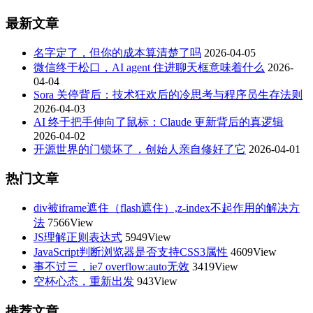
最新文章
名字定了，但你的成本算清楚了吗
2026-04-05
微信终于松口，AI agent 住进聊天框意味着什么
2026-
04-04
Sora 关停背后：技术狂欢后的冷思考与程序员生存法则
2026-04-03
AI 终于把手伸向了鼠标：Claude 更新背后的真逻辑
2026-04-02
开源世界的门锁坏了，创始人亲自修好了它
2026-04-01
热门文章
div被iframe遮住（flash遮住）,z-index不起作用的解决方
法
7566View
JS理解正则表达式
5949View
JavaScript判断浏览器是否支持CSS3属性
4609View
事不过三，ie7 overflow:auto无效
3419View
空杯心态，重新出发
943View
推荐文章