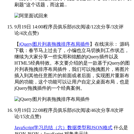
刷题”这个话题，而这篇..
9月19日 14:00
程序员俱乐部
(
6次阅读
/
12次分享
/
3次评
论
/
4次点赞
)
【
jQuery图片列表拖拽排序布局插件
】在线演示：
源码
下载：
春节马上过去了，小编也立马切换到工作状态，
继续为大家分享一些实用和炫酷的jQuery插件以及
HTML5经典特效。本文要介绍的是一款基于jQuery的图
片列表拖拽排序布局插件，我们可以拖拽图片，将图片
插入到其他任意图片的前面或者后面，实现图片重新布
局的功能，这个功能可以让用户自定义桌面布局，也是
jQuery拖拽插件的一个经典案例。
9月19日 22:08
程序员俱乐部
(
6次阅读
/
46次分享
/
8次评
论
/
15次点赞
)
JavaScript学习总结（六）数据类型和JSON格式
什么是
JSON JSON：JavaScript 对象表示法