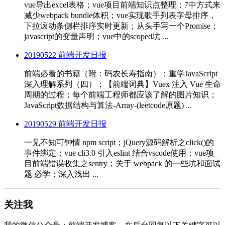
vue导出excel表格；vue项目前端知识点整理；7中方式来
减少webpack bundle体积；vue实现歌手列表字母排序，
下拉滚动条侧栏排序实时更新；从头手写一个Promise；
javascript的变量声明；vue中的scoped坑 ...
20190522 前端开发日报
前端必看的书籍（附：码农长寿指南）；重学JavaScript
深入理解系列（四）；【前端词典】Vuex 注入 Vue 生命
周期的过程；每个前端工程师都应该了解的图片知识；
JavaScript数据结构与算法-Array-(leetcode原题) ...
20190529 前端开发日报
一见不知可钟情 npm script；jQuery源码解析之click()的
事件绑定；vue cli3.0 引入eslint 结合vscode使用；vue项
目前端错误收集之sentry；关于 webpack 的一些坑和面试
题 必学；深入浅出 ...
关注我