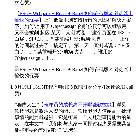
次点赞
)
【
ES6 + Webpack + React + Babel 如何在低版本浏览器上
愉快的玩耍
】上）低版本浏览器报错的原因和解决方案
下）如何让 用了 Object.assign 的那位同学可以继续用，
又不会被削
起因 某天，某测试说：“这个页面在 IE8 下
白屏，9也白。。” 某前端开发: 吭哧吭哧。。。一上午
的时间就过去了，搞定了。 第二天，某测试说：“IE 又
白了。。” 某前端开发: 吭哧吭哧。。。谁用的
Object.assign，出…
9月19日 16:15
IT程序狮
(
16次阅读
/
1次分享
/
1次评论
/
1次点
赞
)
#程序人生#【
程序员的成长离不开哪些软技能
】详见：
软技能就是激活人资的能力。软技能能力值越高，处理
事情的能力就越强，它是衡量一个人处理事情能力的量
表！在本文中，我们将与大家一同探讨程序员需要具备
哪些重要的“软技能”？[思考]