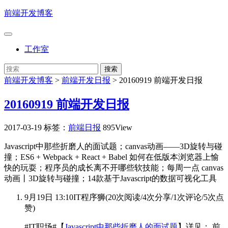
前端开发博客
工作室
前端开发博客
>
前端开发日报
>
20160919 前端开发日报
20160919 前端开发日报
2017-03-19
标签：
前端日报
895View
Javascript中那些折磨人的面试题；canvas动画——3D旋转与碰
撞；ES6 + Webpack + React + Babel 如何在低版本浏览器上愉
快的玩耍；程序员的成长离不开哪些软技能；每周一点 canvas
动画丨3D旋转与碰撞；14款基于Javascript的数据可视化工具
9月19日 13:10
IT程序狮
(
20次阅读
/
4次分享
/
1次评论
/
5次点
赞
)
#IT职场#【
Javascript中那些折磨人的面试题
】详见：
前