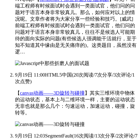
端工程师有时候面试时会遇到一类面试官，他们问的问
题对于语言本身非常较真儿。那么，如何应对以上的情
况呢。文章作者将为大家分享一些经验和技巧。[威武]
前端工程师有时候面试时会遇到一类面试官，他们问的
问题对于语言本身非常较真儿，往往不是候选人可能期
待的面向实际的问题(有些候选人强调能干活就行，至于
知不知道其中缘由是无关痛痒的)。这类题目，虽然没有
逻…
9月19日 11:00
HTML5中国
(
20次阅读
/
7次分享
/
3次评论
/
1
次点赞
)
【
canvas动画——3D旋转与碰撞
】
其实三维环境中物体
的运动状态，基本上与二维环境一样，主要的运动状态
无非也就是那么几个：匀速运动，加速运动，碰撞，旋
转等。
9月19日 12:03
SegmentFault
(
16次阅读
/
13次分享
/
2次评论
/
7