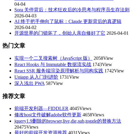
04-04
Sora 关停背后：技术狂欢后的冷思考与程序员生存法则
2026-04-03
AI 终于把手伸向了鼠标：Claude 更新背后的真逻辑
2026-04-02
开源世界的门锁坏了，创始人亲自修好了它
2026-04-01
热门文章
实现一个二叉搜索树（JavaScript 版）
2058View
React Hooks 与 Immutable 数据流实战
1743View
React SSR 服务端渲染原理解析与同构实践
1742View
Uniapp 从入门到进阶
1731View
深入浅出 PWA
587View
推荐文章
前端开发利器—FIDDLER
4045Views
修改host文件破解adobe软件更新
4658Views
jquery1.9删除的browser,live,die,sub,toggle的替换方法
20475Views
最好的前端开发资源推荐
4031Views