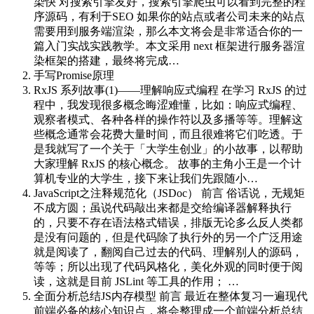
染快 对搜索引擎友好，搜索引擎爬虫可以看到完整的程
序源码，有利于SEO 如果你的站点或者公司未来的站点
需要用到服务端渲染，那么本文将会是非常适合你的一
篇入门实战实践教学。本文采用 next 框架进行服务器渲
染框架的搭建，最终将完成…
手写Promise原理
RxJS 系列故事(1)——理解响应式编程
在学习 RxJS 的过
程中，我发现很多概念晦涩难懂，比如：响应式编程、
观察者模式、各种各样的操作符以及多播等等。理解这
些概念通常会花费大量时间，而且很难将它们吃透。于
是我就写了一个关于「大学生创业」的小故事，以帮助
大家理解 RxJS 的核心概念。 故事的主角小王是一个计
算机专业的大学生，接下来让我们先跟随小…
JavaScript之注释规范化（JSDoc）
前言 俗话说，无规矩
不成方圆；虽说代码敲出来都是交给编译器解释执行
的，只要不存在语法格式错误，排版无论多么反人类都
是没有问题的，但是代码除了执行外的另一个广泛用途
就是阅读了，翻阅自己过去的代码、理解别人的源码，
等等；所以出现了代码风格化，美化外观的同时便于阅
读，这就是目前 JSLint 等工具的作用； …
全面分析总结JS内存模型
前言 最近在整体复习一遍现代
前端必备的核心知识点，将会整理成一个前端分析总结