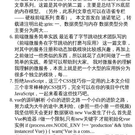
文章系列。这篇是其中的第二篇，主要是总结下JS底层
的内存模型。（另外，此系列文章也可以在语雀专栏
—— 硬核前端系列 查看）。 本文首发自 迪诺笔记 ，转
载请注明出处:grin: 一、数据类型与内存 数据类型分类
主要分为两大…
前端微服务简单实践
最近看了字节跳动技术团队写的
《前端微服务在字节跳动的打磨与应用》 这一篇文章，
对其中的服务注册和动态加载模块比较感兴趣，再加上
之前做过一些类似的东西，所以就花了点时间做了一些
简单的实践。希望可以帮助到大家。 我对微服务的理解
我理解的微服务，本质上就是把一个大型的应用拆分为
很多个独立的模块，每…
拒绝JavaScript，这三个CSS技巧你一定用的上​
本文介绍
三个非常棒棒的CSS技巧，完全可以在你的项目中代替
JavaScript，一起来看看这些技巧吧。
vue的源码解析 小白的进阶之路
一个小白的进阶之路，
努力成为大牛的途中,奥利给。(参照一些小册 一些视频)
我坚信明天会更好 数据驱动 new Vue发生了什么 首先是
Vue构造器 //做一个限制,只有new关键字 才能初始化vue
实例 if (process.env.NODE_ENV !== ‘production’ && !(this
instanceof Vue) ) { warn(‘Vue is a cons…