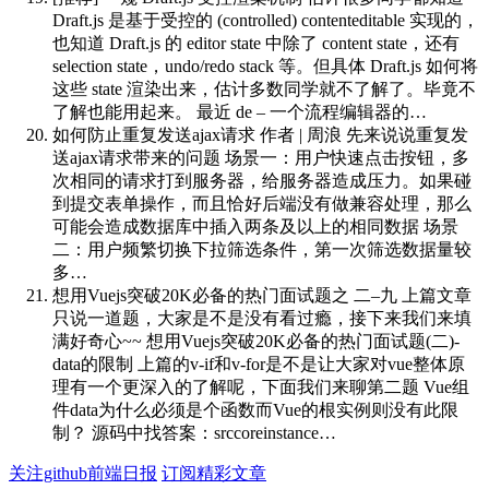
Draft.js 是基于受控的 (controlled) contenteditable 实现的，
也知道 Draft.js 的 editor state 中除了 content state，还有
selection state，undo/redo stack 等。但具体 Draft.js 如何将
这些 state 渲染出来，估计多数同学就不了解了。毕竟不
了解也能用起来。 最近 de – 一个流程编辑器的…
如何防止重复发送ajax请求
作者 | 周浪 先来说说重复发
送ajax请求带来的问题 场景一：用户快速点击按钮，多
次相同的请求打到服务器，给服务器造成压力。如果碰
到提交表单操作，而且恰好后端没有做兼容处理，那么
可能会造成数据库中插入两条及以上的相同数据 场景
二：用户频繁切换下拉筛选条件，第一次筛选数据量较
多…
想用Vuejs突破20K必备的热门面试题之 二–九
上篇文章
只说一道题，大家是不是没有看过瘾，接下来我们来填
满好奇心~~ 想用Vuejs突破20K必备的热门面试题(二)-
data的限制 上篇的v-if和v-for是不是让大家对vue整体原
理有一个更深入的了解呢，下面我们来聊第二题 Vue组
件data为什么必须是个函数而Vue的根实例则没有此限
制？ 源码中找答案：srccoreinstance…
关注github前端日报
订阅精彩文章