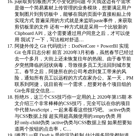
js获取剪切板图片大小变化的问题
今天我这边有个需求
是做一个简易素材上传管理的业务模块，想要满足用户
复制图片到剪切板中，能够在我的页面中直接粘贴上传
实现方式 普遍采用的方式就是来监听paste事件，来获取
剪切板里的文件 还有一种方式就是采用一个比较新的
Clipboard API，这个需要通过用户同意之后，才可以使
用 我试了一下，写法相对舒适…
阿捷外传之 Git 代码统计：DotNetCore + PowerBI 实现
Git 仓库日志分析
前言 2020年3月初春，虽然春节已经过
去一个多月，大街上还未恢复往年的热闹。由于春节前
夕突然降临的冠状病毒，导致很多员工无法回到城市复
工。春节之后，阿捷所在的公司考虑到复工带来的风
险，通知所有员工以远程的方式在家办公。某一天，PM
联系到阿捷，说目前有一个需求，想要对各个项目组的
Git仓库提交信息…
拒绝JS，这三个CSS技巧你一定用的上​
2020年第15期 本
文介绍三个非常棒棒的CSS技巧，完全可以在你的项目
中代替JavaScript，一起来看看这些技巧吧。 :active伪类
与CSS数据上报 超实用超高频使用的:empty伪类 用
好:only-child伪类 :active伪类与CSS数据上报 如果想要知
道两个按钮的点击率，C…
[推荐] 一窥 Draft.js 受控渲染机制
估计很多同学都知道