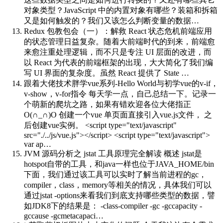
对象类型？JavaScript 中的内置对象有哪些？装箱和拆箱
又是如何触发的？我们又该怎么判断变量的数据…
Redux 包教包会（一）：解救 React 状态危机
前端应用
的状态管理日益复杂。随着大前端时代的到来，前端愈
来愈注重处理逻辑，而不只是专注 UI 层面的改进，而
以 React 为代表的前端框架的出现，大大简化了我们编
写 UI 界面的复杂度。虽然 React 提供了 State …
跟着大佬技术胖学vue系列-Hello World与初学vue的v-if，
v-show，v-for指令
每天学一点，自己总结一下。记录一
个萌新的爬坑之路，如果有错欢迎各位大佬指正
O(∩_∩)O 创建一个vue 单页面直接引入vue.js文件， 之
后创建vue实例。 <script type="text/javascript"
src="./../js/vue.js"></script> <script type="text/javascript">
var ap…
JVM 源码分析之 jstat 工具原理完全解读
概述 jstat是
hotspot自带的工具，和java一样也位于JAVA_HOME/bin
下面，我们通过该工具可以实时了解当前进程的gc，
compiler，class，memory等相关的情况，具体我们可以
通过jstat -options来看我们到底支持哪些类型的数据，譬
如JDK8下的结果是： -class-compiler -gc -gccapacity -
gccause -gcmetacapaci…