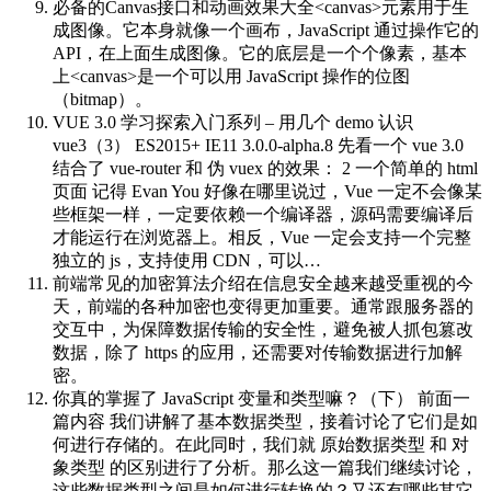
必备的Canvas接口和动画效果大全
<canvas>元素用于生
成图像。它本身就像一个画布，JavaScript 通过操作它的
API，在上面生成图像。它的底层是一个个像素，基本
上<canvas>是一个可以用 JavaScript 操作的位图
（bitmap）。
VUE 3.0 学习探索入门系列 – 用几个 demo 认识
vue3（3）
ES2015+ IE11 3.0.0-alpha.8 先看一个 vue 3.0
结合了 vue-router 和 伪 vuex 的效果： 2 一个简单的 html
页面 记得 Evan You 好像在哪里说过，Vue 一定不会像某
些框架一样，一定要依赖一个编译器，源码需要编译后
才能运行在浏览器上。相反，Vue 一定会支持一个完整
独立的 js，支持使用 CDN，可以…
前端常见的加密算法介绍
在信息安全越来越受重视的今
天，前端的各种加密也变得更加重要。通常跟服务器的
交互中，为保障数据传输的安全性，避免被人抓包篡改
数据，除了 https 的应用，还需要对传输数据进行加解
密。
你真的掌握了 JavaScript 变量和类型嘛？（下）
前面一
篇内容 我们讲解了基本数据类型，接着讨论了它们是如
何进行存储的。在此同时，我们就 原始数据类型 和 对
象类型 的区别进行了分析。那么这一篇我们继续讨论，
这些数据类型之间是如何进行转换的？又还有哪些其它