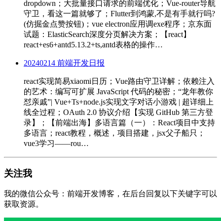
dropdown；大批量接口请求的前端优化；Vue-router导航
守卫，看这一篇就够了；Flutter到鸿蒙,不是有手就行吗?
(仿掘金点赞按钮)；vue electron应用调exe程序；京东面
试题：ElasticSearch深度分页解决方案；【react】
react+es6+antd5.13.2+ts,antd表格的操作…
20240214 前端开发日报
react实现简易xiaomi日历；Vue路由守卫详解；依赖注入
的艺术：编写可扩展 JavaScript 代码的秘密；“龙年教你
怼亲戚”| Vue+Ts+node.js实现文字对话小游戏 | 超详细上
线全过程；OAuth 2.0 协议介绍【实现 GitHub 第三方登
录】；【前端出海】多语言篇（一）：React项目中支持
多语言；react教程，概述，项目搭建，jsx父子船只；
vue3学习——rou…
关注我
我的微信公众号：前端开发博客，在后台回复以下关键字可以
获取资源。