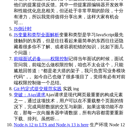
他们的提案提供反馈。其中一些提案跟编辑器开发效率
和性能优化息息相关，但还处于非常早期的阶段，十分
有潜力，所以我觉得值得分享出来，这样大家有机会
可…
JS倒计时
JS变量和类型全面解析
变量和类型是学习JavaScript最先
接触到的东西，但是往往看起来最简单的东西往往还隐
藏着很多你不了解、或者容易犯错的知识，比如下面几
个问题：
前端面试必备——权限控制
记得当年面试的时候，面试
官问我，前端怎么做权限控制，咱也不太会这个，只能
尴尬回答道：“都是老大搭的架子，我只负责写业务模块
代码”，。如今自己也做了很多项目了，觉得有必有对前
端权限控制做一个总结。
Git 约定式提交规范实践
实践 ing
突破：Ajax请求
Ajax请求是现代网页最重要的构成元素
之一，通过这项技术，用户可以在不重载整个页面的情
况下，完成局部数据的交互与刷新。如果这项功能不存
在，那每一次向服务器申请数据，所有内容都需要重新
下载、排列。虽然听…
Node.js 12 to LTS and Node.js 13 is here
生产环境 Node 12