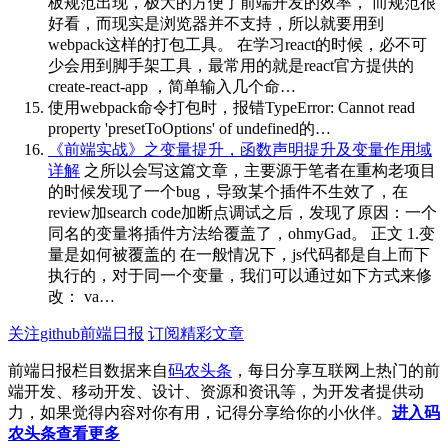
板规范出现，极大的方便了前端开发的效率， 而规范很
好看，而现实是浏览器并不支持，所以就要用到
webpack这样的打包工具。 在学习react的时候，必不可
少会用到脚手架工具，最常用的就是react官方提供的
create-react-app ，简单输入几个命…
使用webpack命令打包时，报错TypeError: Cannot read
property 'presetToOptions' of undefined的…
《前端实战》之变量提升，函数声明提升及变量作用域
详解
之所以会写这篇文章，主要源于笔者在重构老项目
的时候发现了一个bug，导致某个插件不生效了，在
review加search code加断点调试之后，发现了原因：一个
同名的变量将插件方法给覆盖了，ohmyGad。 正文 1.变
量是如何被覆盖的 在一般情况下，js代码都是自上而下
执行的，对于同一个变量，我们可以通过如下方式来修
改： va…
关注github前端日报
订阅精彩文章
前端日报栏目数据来自
码农头条
，每日分享互联网上热门的前
端开发、移动开发、设计、资源和资讯等，为开发者提供动
力，如果觉得内容对你有用，记得分享给你的小伙伴。
进入码
农头条查看更多