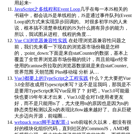
用起来~
JavaScript之多线程和Event Loop
几乎在每一本JS相关的
书籍中，都会说JS是单线程的，JS是通过事件队列(Event
Loop)的方式来实现异步回调的。 对很多初学JS的人来
说，根本搞不清楚单线程的JS为什么拥有异步的能力，
所以，我试图从进程、线程的角度…
Vue Cli浏览器兼容性实践
在处理浏览器兼容性问题之
前，我们先来看一下现在的浏览器市场份额是怎样
的，:point_down:下面是来自statCounter的数据，基本上
覆盖了全世界浏览器市场份额的统计，而且前端er经常
使用的caniuse所拉取的浏览器数据就是来自statCounter。
世界范围 天朝范围 Plus移动端 分析 从…
Vue3都要上的TypeScript之工程实践
什么？尤大要把Vue
3.0全部改成用Typescript来写？这不是逗我吗，那我是不
是要用TypeScript来写Vue应用了？ 好吧，Vue3.0可能最
快也要19年年末才出来，Vue3.0是会对Ts使用者更友
好，而不是只能用ts了，尤大使用ts的原因也是因为ts的
静态类型检测以及ts的表现比flow越来越好了。自从巨硬
大步迈向开源，前端圈…
webpack react脚手架配置-1
web前端长久以来，都没有很
好的模块化组织代码，直到社区的CommonJS，AMD模