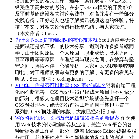
播页面开发的相关工作，最终，累计观看2.38亿人次，
经受住了高并发的考验。在参于Glama框架的开发维护
及平时基础建设相关讨论实践中，对高并发有一些部分
实践心得，正好老友也想了解腾讯视频这边的经验，特
撰写本文，对相关经验进行梳理总结，与大家探讨。
（本文作者：Luc…
为什么 Node 是前端团队的核心技术栈
Scott 近两年无论
是面试还是线下线上的技术分享，遇到许许多多前端同
学，由于团队原因，个人原因，职业成长，技术方向，
甚至家庭等等原因，在理想国与现实之间，在放弃与坚
守之间，摇摆不停，心酸硬抗，大家可以找我聊聊南聊
聊北，对工程师的宿命有更多的了解，有更多的看见与
听见，Scott 微信： codingdream。 …
2019年，你是否可以抛弃 CSS 预处理器？
随着前端工程
化的不断完善，CSS 预处理器已经成为项目中不可缺少
的部分，很多人在项目技术选型阶段就会先选择一个
CSS 预处理器，绝大部分前端工程的脚手架也内置了一
系列的 CSS 预处理的模版，大家已经习惯了享…
Web 性能优化、文档及代码编辑器相关的新提案
作为使
用 Web 技术的代码编辑器从业者，关注 Web 平台的各
种新提案是工作的一部分。随着 Monaco Editor 被很多服
务使用，我也开始收到各个新提案的发起者的邀请，对