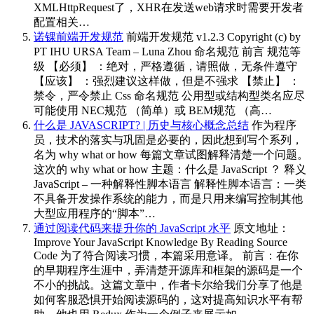
XMLHttpRequest了，XHR在发送web请求时需要开发者
配置相关…
诺锞前端开发规范
前端开发规范 v1.2.3 Copyright (c) by
PT IHU URSA Team – Luna Zhou 命名规范 前言 规范等
级 【必须】 ：绝对，严格遵循，请照做，无条件遵守
【应该】 ：强烈建议这样做，但是不强求 【禁止】 ：
禁令，严令禁止 Css 命名规范 公用型或结构型类名应尽
可能使用 NEC规范 （简单）或 BEM规范 （高…
什么是 JAVASCRIPT? | 历史与核心概念总结
作为程序
员，技术的落实与巩固是必要的，因此想到写个系列，
名为 why what or how 每篇文章试图解释清楚一个问题。
这次的 why what or how 主题：什么是 JavaScript ？ 释义
JavaScript – 一种解释性脚本语言 解释性脚本语言：一类
不具备开发操作系统的能力，而是只用来编写控制其他
大型应用程序的“脚本”…
通过阅读代码来提升你的 JavaScript 水平
原文地址：
Improve Your JavaScript Knowledge By Reading Source
Code 为了符合阅读习惯，本篇采用意译。 前言：在你
的早期程序生涯中，弄清楚开源库和框架的源码是一个
不小的挑战。这篇文章中，作者卡尔给我们分享了他是
如何客服恐惧开始阅读源码的，这对提高知识水平有帮