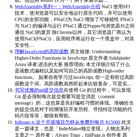
助。他也用 Redux 作为一个例子来展示如…
WebAssembly系列一：WebAssembly介绍
NaCl 使用SFI
技术，使浏览器可以安全地运行原生代码，并可以使用
CPU的全部功能，PNaCl为 NaCl 增加了可移植性 PNaCl
与 NaCl 的编译与运行 PNaCl 通过Pepper与浏览器JS之间
通信 NaCl的废弃 除Chrome以外，其它浏览器厂商认为
使用NaCl(PNaCl)，应用程序将运行在一个黑盒中，对其
安全性…
理解JavaScript的高阶函数
原文链接: Understanding
Higher-Order Functions in JavaScript 原文作者:Sukhjinder
Arora 译者:进击的大葱 推荐理由: 本文详细介绍了什么
是函数式编程以及如何写自己的高阶函数High-order
functions。 如果你有学习过JavaScript, 你一定有听过高阶
函数这个词。高阶函数虽然听起来比较复杂，可是实…
书写优雅的git提交信息
在使用 Git 的过程中，可以发现
Git 是会强制每次提交都要写提交消息（commit
message）的，这也算是良好编程习惯的体现。准确恰当
的提交信息对于回溯项目开发历程、寻找特定功能的代
码片段等等，都很有帮助。
fullpage.js 这个开源项目怎样从免费到每月 $15000
此文
是一篇译文，也是「IndieMaker独立变现」人物志系列
文章之一 原作者：Alvaro Trigo，fullPage.js 创作者 原