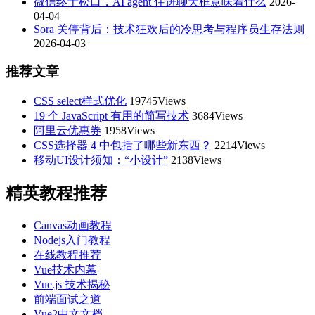
微信终于松口，AI agent 住进聊天框意味着什么
2026-
04-04
Sora 关停背后：技术狂欢后的冷思考与程序员生存法则
2026-04-03
推荐文章
CSS select样式优化
19745Views
19 个 JavaScript 有用的简写技术
3684Views
阿里云优惠券
1958Views
CSS选择器 4 中包括了哪些新东西？
2214Views
移动UI设计须知：“小设计”
2138Views
精英教程推荐
Canvas动画教程
Nodejs入门教程
在线教程推荐
Vue技术内幕
Vue.js 技术揭秘
前端面试之道
Vue2中文文档