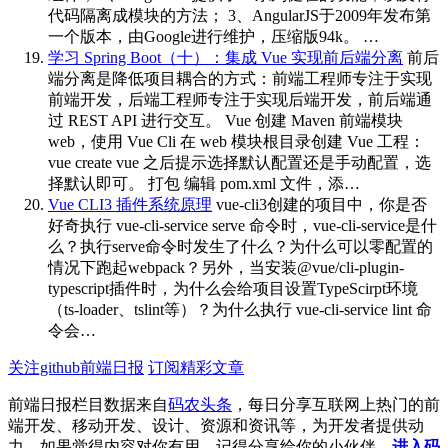
代码隔离成模块的方法； 3、AngularJS于2009年发布第
一个版本，由Google进行维护，压缩版94k。 …
学习 Spring Boot（十）：集成 Vue 实现前后端分离
前后
端分离是降低项目耦合的方式：前端工程师专注于实现
前端开发，后端工程师专注于实现后端开发，前后端通
过 REST API 进行交互。 Vue 创建 Maven 前端模块
web，使用 Vue Cli 在 web 模块根目录创建 Vue 工程：
vue create vue 之后提示选择默认配置还是手动配置，选
择默认即可。 打包 编辑 pom.xml 文件，添…
Vue CLI3 插件系统原理
vue-cli3创建的项目中，你是否
好奇执行 vue-cli-service serve 命令时，vue-cli-service是什
么？执行serve命令时发生了什么？为什么可以零配置的
情况下跑起webpack？另外，当安装@vue/cli-plugin-
typescript插件时，为什么会给项目设置TypeScirpt环境
（ts-loader、tslint等）？为什么执行 vue-cli-service lint 命
令会…
关注github前端日报
订阅精彩文章
前端日报栏目数据来自
码农头条
，每日分享互联网上热门的前
端开发、移动开发、设计、资源和资讯等，为开发者提供动
力，如果觉得内容对你有用，记得分享给你的小伙伴。
进入码