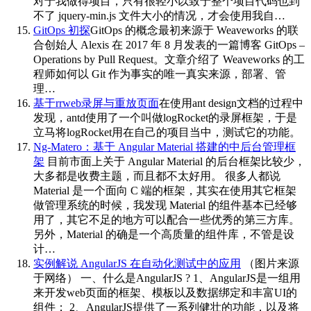
对于我做得项目，只有很轻小以致于整个项目代码也到
不了 jquery-min.js 文件大小的情况，才会使用我自…
GitOps 初探
GitOps 的概念最初来源于 Weaveworks 的联
合创始人 Alexis 在 2017 年 8 月发表的一篇博客 GitOps –
Operations by Pull Request。文章介绍了 Weaveworks 的工
程师如何以 Git 作为事实的唯一真实来源，部署、管
理…
基于rrweb录屏与重放页面
在使用ant design文档的过程中
发现，antd使用了一个叫做logRocket的录屏框架，于是
立马将logRocket用在自己的项目当中，测试它的功能。
Ng-Matero：基于 Angular Material 搭建的中后台管理框
架
目前市面上关于 Angular Material 的后台框架比较少，
大多都是收费主题，而且都不太好用。 很多人都说
Material 是一个面向 C 端的框架，其实在使用其它框架
做管理系统的时候，我发现 Material 的组件基本已经够
用了，其它不足的地方可以配合一些优秀的第三方库。
另外，Material 的确是一个高质量的组件库，不管是设
计…
实例解说 AngularJS 在自动化测试中的应用
（图片来源
于网络） 一、什么是AngularJS ? 1、AngularJS是一组用
来开发web页面的框架、模板以及数据绑定和丰富UI的
组件； 2、AngularJS提供了一系列健壮的功能，以及将