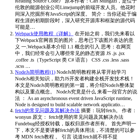
Reading Source Code》 原本作者：Carl Mungazi，是位于
伦敦的能源创业公司Limejump的前端开发人员。他花时
间深入挖掘所有JavaScript的深度。 简介：当你还处于编
程生涯的初期阶段时，深入研究开源库和框架的源代码
可能是…
Webpack使用教程（详解）
在开始之前，我们先来看以
下Webpack官网首页的图片，思考已下该图片表达的意
义​ 一.Webpack基本介绍 1.1 概念的引入 思考：在网页
中，我们经常会引入哪些常见的静态资源 JS .js .jsx
.coffee .ts（TypeScript 类 C# 语言） CSS .css .less .sass
.scss …
NodeJs简明教程(1)
NodeJs简明教程将从零开始学习
NodeJs相关知识，助力JS开发者构建全栈开发技术栈！
本文是NodeJs简明教程的第一篇，将介绍NodeJs整体架
构以及重点概念。 NodeJs究竟是什么 来看一段官方的说
法 ： As an asynchronous event driven JavaScript runtime,
Node is designed to build scalable network applicatio…
fetch的常见问题及其解决办法
摘要：玩转fetch。 作者：
wonyun 原文： fetch使用的常见问题及其解决办法
Fundebug经授权转载，版权归原作者所有。 首先声明一
下，本文不是要讲解fetch的具体用法，不清楚的可以参
考 MDN fetch教程 。 引言 说道fetch就不得不提