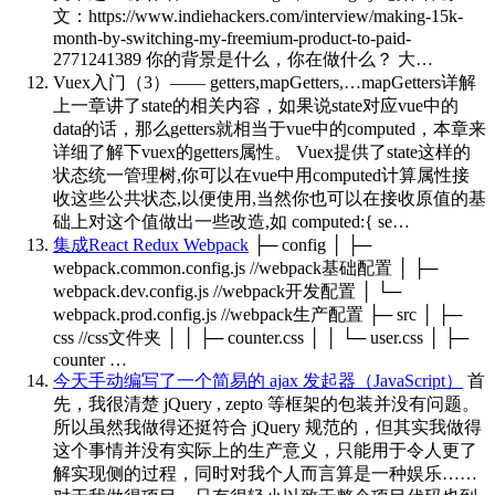
文：https://www.indiehackers.com/interview/making-15k-
month-by-switching-my-freemium-product-to-paid-
2771241389 你的背景是什么，你在做什么？ 大…
Vuex入门（3）—— getters,mapGetters,…mapGetters详解
上一章讲了state的相关内容，如果说state对应vue中的
data的话，那么getters就相当于vue中的computed，本章来
详细了解下vuex的getters属性。 Vuex提供了state这样的
状态统一管理树,你可以在vue中用computed计算属性接
收这些公共状态,以便使用,当然你也可以在接收原值的基
础上对这个值做出一些改造,如 computed:{ se…
集成React Redux Webpack
├─ config │ ├─
webpack.common.config.js //webpack基础配置 │ ├─
webpack.dev.config.js //webpack开发配置 │ └─
webpack.prod.config.js //webpack生产配置 ├─ src │ ├─
css //css文件夹 │ │ ├─ counter.css │ │ └─ user.css │ ├─
counter …
今天手动编写了一个简易的 ajax 发起器（JavaScript）
首
先，我很清楚 jQuery , zepto 等框架的包装并没有问题。
所以虽然我做得还挺符合 jQuery 规范的，但其实我做得
这个事情并没有实际上的生产意义，只能用于令人更了
解实现侧的过程，同时对我个人而言算是一种娱乐……