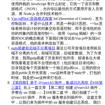
使用跨栈的 JavaScript 有什么好处，它统一了语言和数
据格式（JSON），允许你以最佳的方式重用开发人员资
源。将 Node.js 合并到技术栈中…
Vue.js的IoC容器模式探索
IoC(Inversion of Control)，意为
控制反转，不是什么技术，而是一种设计思想。==Ioc意
味着将你设计好的对象交给容器控制，而不是传统的在
你的对象内部直接控制==。 借用《spring 揭秘》的一张
图对IOC的概念阐述 下面我们将尝试在Vue.js中实现IoC
容器模式，他的基本构造如下图 …
gulp搭建前后端不分离项目
最近公司开发项目使用前后
端不分离的方式，前端写页面，后端套数据。为了方便
开发，我用gulp搭建了开发和打包环境，烦请各位大佬
帮我看看是否有不合理的地方（包括项目目录结构）。
目录我是每个页面都有一个独立的js和css，公用的部分
放在public文件夹里面，vue这种库放于static中，打包的
时候，我是把vue这种库打包在…
【第四期】基于 @vue/cli3 插件，集成日志系统【SSR第
三篇】
在上一篇文章 【第二期】创建 @vue/cli3 插件，
并整合 ssr 功能 —-【SSR第二篇 中，我们创建了一个
@vue/cli3 插件，并将 ssr 服务整合到插件中。 这篇文章
中，让我们来为插件中的 ssr 服务创建日志系统。 我们