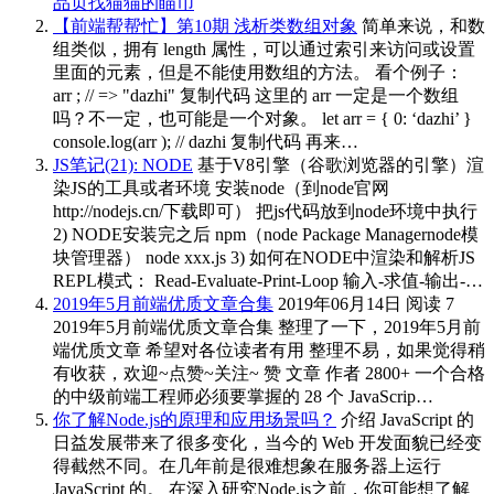
品页找猫猫的瞄币
【前端帮帮忙】第10期 浅析类数组对象
简单来说，和数
组类似，拥有 length 属性，可以通过索引来访问或设置
里面的元素，但是不能使用数组的方法。 看个例子：
arr ; // => "dazhi" 复制代码 这里的 arr 一定是一个数组
吗？不一定，也可能是一个对象。 let arr = { 0: ‘dazhi’ }
console.log(arr ); // dazhi 复制代码 再来…
JS笔记(21): NODE
基于V8引擎（谷歌浏览器的引擎）渲
染JS的工具或者环境 安装node（到node官网
http://nodejs.cn/下载即可） 把js代码放到node环境中执行
2) NODE安装完之后 npm（node Package Managernode模
块管理器） node xxx.js 3) 如何在NODE中渲染和解析JS
REPL模式： Read-Evaluate-Print-Loop 输入-求值-输出-…
2019年5月前端优质文章合集
2019年06月14日 阅读 7
2019年5月前端优质文章合集 整理了一下，2019年5月前
端优质文章 希望对各位读者有用 整理不易，如果觉得稍
有收获，欢迎~点赞~关注~ 赞 文章 作者 2800+ 一个合格
的中级前端工程师必须要掌握的 28 个 JavaScrip…
你了解Node.js的原理和应用场景吗？
介绍 JavaScript 的
日益发展带来了很多变化，当今的 Web 开发面貌已经变
得截然不同。在几年前是很难想象在服务器上运行
JavaScript 的。 在深入研究Node.js之前，你可能想了解