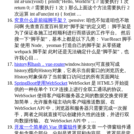
int aFunc(void) { printf("Hello, World!n"); // 需要执行 1 次
return 0; // 需要执行 1 次 } 那么上面这个方法需要执行 2
次运算 int aFunc(int n) { for(int …
究竟什么是前端脚手架？
:pensive: 咱也不知道咱也不敢
问啊 先查查百度百科里对“脚手架”的定义吧： 脚手架是
为了保证各施工过程顺利进行而搭设的工作平台。 然后
搜一下“脚手架”，基本上都是以下几类： Vue/React 脚手
架 使用 Node、yeoman 打造自己的脚手架 从零搭建
webpack 脚手架 此时还是无法确定什么是“脚手架”，也
许我心目…
history和hash，vue-router
window.history(可直接写成
history)指向History对象，它表示当前窗口的浏览历史。
History对象保存了当前窗口访问过的所有页面网址
SpringBoot使用WebSocket
WebSocket 是 HTML5 开始提
供的一种在单个 TCP 连接上进行全双工通讯的协议。
WebSocket 使得客户端和服务器之间的数据交换变得更
加简单，允许服务端主动向客户端推送数据。在
WebSocket API 中，浏览器和服务器只需要完成一次握
手，两者之间就直接可以创建持久性的连接，并进行双
向数据传输。 在 WebSocket API 中，…
开发一个简单的 Vue 弹窗组件
更多文章 一个弹窗组件通
常包含两个部分，分别是遮罩层和内容层。 遮罩层是背