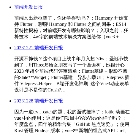
前端开发日报
前端又出新框架了，你还学得动吗？；Harmony 开始支
持 Flutter ，聊聊 Harmony 和 Flutter 之间的因果；ES14
新特性揭秘，对前端开发有哪些影响？；入职之前，狂
补技术，4w字的前端技术解决方案送给你（vue3 + ...
20231221 前端开发日报
开源不挣钱？这个项目上线半年月入超 30w；圣诞节快
到了，用ThreeJS给女朋友写了一个圣诞树，她很开心；
2023 年超全前端代码评审清单；Flutter基建 – 形影不离
的State**Widget；Flutter基建 – 异步加载UI；Vitepress 插
件 Vitepress-Helper；B端开发化神期–这个Vue3动态表单
设计是不是你的Crush?…
20231228 前端开发日报
因为一道try…catch的题，我的面试挂掉了；lottie 动画在
vue 中的使用；这是你们项目中WebView的样子吗？；
年度盘点，四年的精华合集「GitHub 热点速览」；使用
Rust 管理 Node.js 版本；vue3中新增的组合式API：ref、