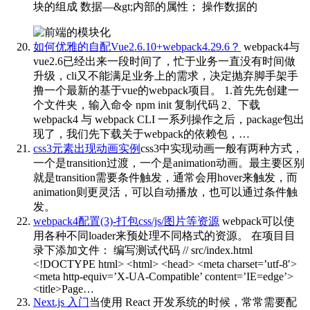
块的组成 数据—&gt;内部的属性； 操作数据的
如何优雅的自配Vue2.6.10+webpack4.29.6？
webpack4与
vue2.6已经出来一段时间了，忙于业务一直没有时间做
升级，cli又不能满足业务上的需求，决定抛弃脚手架手
撸一个最新的基于vue的webpack项目。 1.首先先创建一
个文件夹，输入命令 npm init 复制代码 2、下载
webpack4 与 webpack CLI 一系列操作之后，package包出
现了，我们先下载关于webpack的依赖包，…
css3元素出现动画实例
css3中实现动画一般有两种方式，
一个是transition过渡，一个是animation动画。最主要区别
就是transition需要条件触发，通常会用hover来触发，而
animation则更灵活，可以自动播放，也可以通过条件触
发。
webpack4配置(3)-打包css/js/图片等资源
webpack可以使
用各种不同loader来预处理不同格式的资源。 在项目目
录下添加文件： 编写测试代码 // src/index.html
<!DOCTYPE html> <html> <head> <meta charset=’utf-8′>
<meta http-equiv=’X-UA-Compatible’ content=’IE=edge’>
<title>Page…
Next.js 入门
当使用 React 开发系统的时候，常常需要配