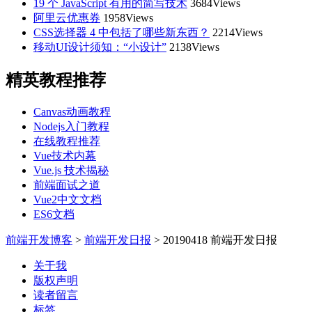
19 个 JavaScript 有用的简写技术
3684Views
阿里云优惠券
1958Views
CSS选择器 4 中包括了哪些新东西？
2214Views
移动UI设计须知：“小设计”
2138Views
精英教程推荐
Canvas动画教程
Nodejs入门教程
在线教程推荐
Vue技术内幕
Vue.js 技术揭秘
前端面试之道
Vue2中文文档
ES6文档
前端开发博客
>
前端开发日报
>
20190418 前端开发日报
关于我
版权声明
读者留言
标签