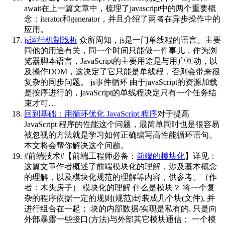
await
在上一篇文章中，梳理了javascript中的两个重要概
念：iterator和generator，并且介绍了两者在异步操作中的
应用。
js运行机制浅析
众所周知，js是一门单线程的语言。主要
同他的用途有关，同一个时间只能做一件事儿，作为浏
览器脚本语言，JavaScript的主要用途是与用户互动，以
及操作DOM，这决定了它只能是单线程，否则会带来很
复杂的同步问题。 js事件循环 由于javaScript的资源加载
是按序进行的，javaScript的单线程决定只有一个任务结
束才可…
回到基础：用循环优化 JavaScript 程序
对于提高
JavaScript 程序的性能这个问题，最简单同时也是很容易
被忽视的方法就是学习如何正确编写高性能循环语句。
本文将会帮你解决这个问题。
#前端技术#【前端工程师必备：
前端的模块化
】详见：
这篇文章作者概述了前端模块化的理解，涉及基本概念
的理解，以及模块化规范的理解等内容，供参考。（作
者：木头房子） 模块化的理解 什么是模块？ 将一个复
杂的程序依据一定的规则(规范)封装成几个块(文件), 并
进行组合在一起； 块的内部数据/实现是私有的, 只是向
外部暴露一些接口(方法)与外部其它模块通信； 一个模