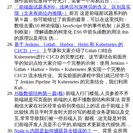
操作面前也显得十分无力，需要一个简易后台，…
「前端面试题系列9」浅拷贝与深拷贝的含义、区别及实
现（文末有岗位内推哦~）
前言 这是前端面试题系列的
第 9 篇，你可能错过了前面的篇章，可以在这里找到：
数组去重(10 种浓缩版) JavaScript 中的事件机制（从原生
到框架） 理解函数的柯里化 ES6 中箭头函数的用法 this
的原理以及用法 伪…
基于 Jenkins、Gitlab、Harbor、Helm 和 Kubernetes 的
CI/CD（一）
上节课和大家介绍了Gitlab CI结合
Kubernetes进行 CI/CD 的完整过程。这节课结合前面所
学的知识点给大家介绍一个完整的示例：使用 Jenkins +
Gitlab + Harbor + Helm + Kubernetes 来实现一个完整的
CI/CD 流水线作业。 其实前面的课程中我们就已经学习
了 Jenkins Pipeline 与 Kubernetes 的完美结合，我们利用
Kub…
JS版数据结构第一篇(栈)
前端入行门槛低,人员参差不齐
前端就是写页面的 前端的人都不懂数据结构和算法 背景
相信大家在社区经常会听到类似以上的话 由于前端上手
比较快,而且平时开发时大部分写的都是业务逻辑以及交
互,常常导致我们被一些后端人员’ 鄙视 ‘,这无疑是对我
们前端开发人员是不公平的,前端技术更新迭代很快,而…
Node.js 内部是如何捕获异步错误的？
一、背景 众所周