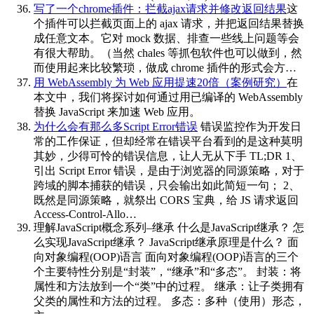
写了一个chrome插件：拦截ajax请求并修改返回结果
这
个插件可以拦截页面上的 ajax 请求，并把返回结果替换
成任意文本。它对 mock 数据、排查一些线上问题等会
有很大帮助。（当然 chales 等抓包软件也可以做到，然
而使用起来比较繁琐，做成 chrome 插件的形式会方…
用 WebAssembly 为 Web 应用提速20倍（案例研究）
在
本文中，我们将探讨如何通过用已编译的 WebAssembly
替换 JavaScript 来加速 Web 应用。
为什么会有那么多Script Error错误
错误监控作为开发日
常的工作保证，但却经常在错误平台看到的是这种莫明
其妙，少得可怜的错误信息，让人无从下手 TL;DR 1、
引出 Script Error 错误，是由于浏览器的同源策略，对于
跨域的脚本捕获的错误，只会输出如此简短一句； 2、
既然是同源策略，就祭出 CORS 宝典，给 JS 请求返回
Access-Control-Allo…
理解JavaScript概念系列–继承
什么是JavaScript继承？ 怎
么实现JavaScript继承？ JavaScript继承原理是什么？ 面
向对象编程(OOP)语言 面向对象编程(OOP)语言的三个
个主要特性分别是“封装”，“继承”和“多态”。 封装：将
属性和方法放到一个“类”中的过程。 继承：让子类拥有
父类的属性和方法的过程。 多态：多种（使用）形态，