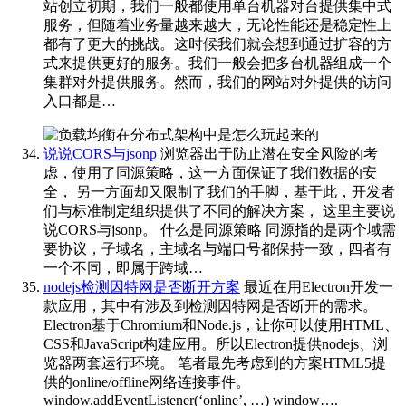
站创立初期，我们一般都使用单台机器对台提供集中式
服务，但随着业务量越来越大，无论性能还是稳定性上
都有了更大的挑战。这时候我们就会想到通过扩容的方
式来提供更好的服务。我们一般会把多台机器组成一个
集群对外提供服务。然而，我们的网站对外提供的访问
入口都是…
说说CORS与jsonp
浏览器出于防止潜在安全风险的考
虑，使用了同源策略，这一方面保证了我们数据的安
全， 另一方面却又限制了我们的手脚，基于此，开发者
们与标准制定组织提供了不同的解决方案， 这里主要说
说CORS与jsonp。 什么是同源策略 同源指的是两个域需
要协议，子域名，主域名与端口号都保持一致，四者有
一个不同，即属于跨域…
nodejs检测因特网是否断开方案
最近在用Electron开发一
款应用，其中有涉及到检测因特网是否断开的需求。
Electron基于Chromium和Node.js，让你可以使用HTML、
CSS和JavaScript构建应用。所以Electron提供nodejs、浏
览器两套运行环境。 笔者最先考虑到的方案HTML5提
供的online/offline网络连接事件。
window.addEventListener(‘online’, …) window….