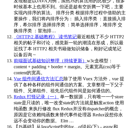
发现都是以JAVA为例，虽然JS的算法用的比较少，很多
时候基本上也用不到。但还是趁有空折腾一下吧，主要
实现内排序的算法。 排序分类 根据排序过程中借助的主
要操作，我们将内排序分为： 插入排序类 ：直接插入排
序，希尔排序 选择排序类 ：简单选择排序，堆排序 交
换排序类 ：冒泡排…
《HTTP/2 基础教程》 读书笔记
最近粗线了不少 HTTP2
相关的帖子和讨论，感觉新一轮的潮流在形成，所以最
近找了本 HTTP2 相关书籍做知识储备，刚好记成笔记
以备后询 ~
前端面试基础知识整理（持续更新）
w3c盒模型：
content + padding + border + margin。元素宽高(css)等于
content的宽高。
Vue 组件间通信方法汇总
除了使用 Vuex 方法外，vue 提
供了各种各样的组件间通信的方案。文章整理一下父子
组件、兄弟组件、祖先后代组件间是如何通信的。
Redux 打怪记录（一）
单一数据源，只有唯一一个store
state是只读的，唯一改变state的方法就是触发action 使用
纯函数 来执行修改 flux Redux并没有dispatcher的概念，
原因是它依赖纯函数来替代事件处理器 Redux设想你永
远不会变动你的数据。 Elm …
【JS基础】从JavaScript中的for…of说起(下) – async和