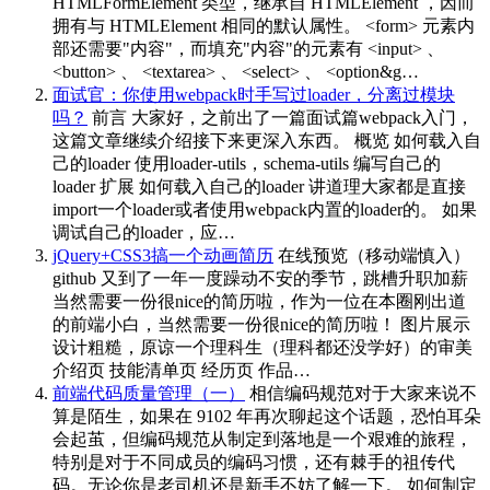
HTMLFormElement 类型，继承自 HTMLElement ，因而
拥有与 HTMLElement 相同的默认属性。 <form> 元素内
部还需要"内容"，而填充"内容"的元素有 <input> 、
<button> 、 <textarea> 、 <select> 、 <option&g…
面试官：你使用webpack时手写过loader，分离过模块
吗？
前言 大家好，之前出了一篇面试篇webpack入门，
这篇文章继续介绍接下来更深入东西。 概览 如何载入自
己的loader 使用loader-utils，schema-utils 编写自己的
loader 扩展 如何载入自己的loader 讲道理大家都是直接
import一个loader或者使用webpack内置的loader的。 如果
调试自己的loader，应…
jQuery+CSS3搞一个动画简历
在线预览（移动端慎入）
github 又到了一年一度躁动不安的季节，跳槽升职加薪
当然需要一份很nice的简历啦，作为一位在本圈刚出道
的前端小白，当然需要一份很nice的简历啦！ 图片展示
设计粗糙，原谅一个理科生（理科都还没学好）的审美
介绍页 技能清单页 经历页 作品…
前端代码质量管理（一）
相信编码规范对于大家来说不
算是陌生，如果在 9102 年再次聊起这个话题，恐怕耳朵
会起茧，但编码规范从制定到落地是一个艰难的旅程，
特别是对于不同成员的编码习惯，还有棘手的祖传代
码。无论你是老司机还是新手不妨了解一下。 如何制定