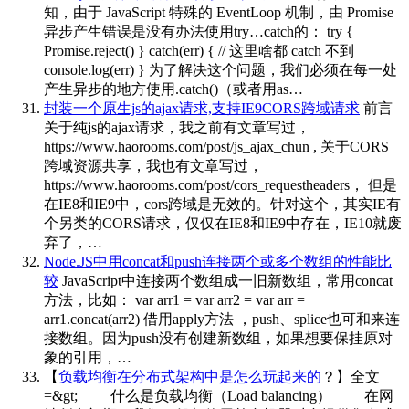
知，由于 JavaScript 特殊的 EventLoop 机制，由 Promise
异步产生错误是没有办法使用try…catch的： try {
Promise.reject() } catch(err) { // 这里啥都 catch 不到
console.log(err) } 为了解决这个问题，我们必须在每一处
产生异步的地方使用.catch()（或者用as…
封装一个原生js的ajax请求,支持IE9CORS跨域请求
前言
关于纯js的ajax请求，我之前有文章写过，
https://www.haorooms.com/post/js_ajax_chun , 关于CORS
跨域资源共享，我也有文章写过，
https://www.haorooms.com/post/cors_requestheaders， 但是
在IE8和IE9中，cors跨域是无效的。针对这个，其实IE有
个另类的CORS请求，仅仅在IE8和IE9中存在，IE10就废
弃了，…
Node.JS中用concat和push连接两个或多个数组的性能比
较
JavaScript中连接两个数组成一旧新数组，常用concat
方法，比如： var arr1 = var arr2 = var arr =
arr1.concat(arr2) 借用apply方法 ，push、splice也可和来连
接数组。因为push没有创建新数组，如果想要保挂原对
象的引用，…
【
负载均衡在分布式架构中是怎么玩起来的
？】全文
=&gt;
什么是负载均衡（Load balancing） 在网