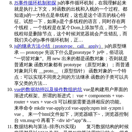
JS事件循环机制初探
js的事件循环机制，在我理解起来
就是执行上下文，对函数的出栈和入栈的一个过程。都
知道js的一大特点是单线程，这也是这个语言的核心特
征。试想一下，如果js是个多线程的语言，同时存在两
个线程，一个线程是在某个Dom上添加节点，而另一个
线程却是删除节点，这个时候浏览器就会产生错乱，而
我们关心的js事件循环机制，正…
js的继承方法小结（prototype、call、apply）
js的原型继
承 — prototype 先说下什么是prorotype？ js中，俗话说
“一切皆对象”。用 new 出来的都是函数对象；否则就是
普通对象 函数对象都有 prototype （原型对象）；而普通
对象则只有 __proto__ （原型指针） 函数对象的一个特
点：可以实现不同类之间的方法继承 函数的子类可以共
享父类的方法…
vue的数据劫持以及操作数组的坑
vue是构建用户界面的
渐进式框架。所谓的渐进式： vue + components + vue-
router + vuex + vue-cli 可以根据需要选择相应的功能。
来串命令 mkdir vue-apply;cd vue-apply;npm init -y;npm i
vue 。 来一个html文件如下，浏览器瞄下~，浏览器控制
台 vm.msg=0 再看下 <div id="app"&…
数据结构与算法–排序(JS实现)
复习数据结构的时候