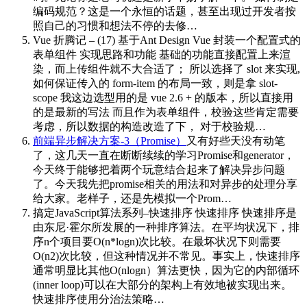
编码规范？这是一个永恒的话题，甚至出现过开发者按
照自己的习惯和想法不停的去修…
Vue 折腾记 – (17) 基于Ant Design Vue 封装一个配置式的
表单组件
实现思路和功能 基础的功能直接配置上来渲
染，而上传组件就不大合适了； 所以选择了 slot 来实现,
如何保证传入的 form-item 的布局一致，则是拿 slot-
scope 我这边选型用的是 vue 2.6 + 的版本，所以直接用
的是最新的写法 而且作为表单组件，校验这些肯定需要
考虑，所以数据的构造改造了下， 对于校验规…
前端异步解决方案-3（Promise）
又有好些天没有动笔
了，这几天一直在断断续续的学习Promise和generator，
今天终于能够把着两个玩意结合起来了解决异步问题
了。今天我先把promise相关的用法和对异步的处理分享
给大家。老样子，还是先模拟一个Prom…
搞定JavaScript算法系列–快速排序
快速排序 快速排序是
由东尼·霍尔所发展的一种排序算法。在平均状况下，排
序n个项目要O(n*logn)次比较。在最坏状况下则需要
O(n2)次比较，但这种情况并不常见。事实上，快速排序
通常明显比其他O(nlogn）算法更快，因为它的内部循环
(inner loop)可以在大部分的架构上有效地被实现出来。
快速排序使用分治法策略…