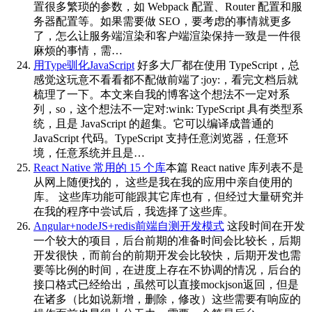
置很多繁琐的参数，如 Webpack 配置、Router 配置和服
务器配置等。如果需要做 SEO，要考虑的事情就更多
了，怎么让服务端渲染和客户端渲染保持一致是一件很
麻烦的事情，需…
用Type驯化JavaScript
好多大厂都在使用 TypeScript，总
感觉这玩意不看看都不配做前端了:joy:，看完文档后就
梳理了一下。本文来自我的博客这个想法不一定对系
列，so，这个想法不一定对:wink: TypeScript 具有类型系
统，且是 JavaScript 的超集。它可以编译成普通的
JavaScript 代码。TypeScript 支持任意浏览器，任意环
境，任意系统并且是…
React Native 常用的 15 个库
本篇 React native 库列表不是
从网上随便找的， 这些是我在我的应用中亲自使用的
库。 这些库功能可能跟其它库也有，但经过大量研究并
在我的程序中尝试后，我选择了这些库。
Angular+nodeJS+redis前端自测开发模式
这段时间在开发
一个较大的项目，后台前期的准备时间会比较长，后期
开发很快，而前台的前期开发会比较快，后期开发也需
要等比例的时间，在进度上存在不协调的情况，后台的
接口格式已经给出，虽然可以直接mockjson返回，但是
在诸多（比如说新增，删除，修改）这些需要有响应的