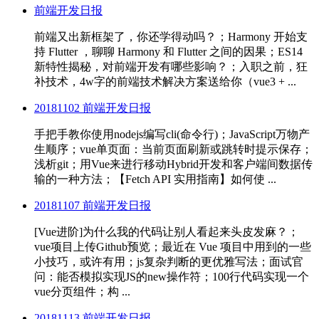
前端开发日报
前端又出新框架了，你还学得动吗？；Harmony 开始支
持 Flutter ，聊聊 Harmony 和 Flutter 之间的因果；ES14
新特性揭秘，对前端开发有哪些影响？；入职之前，狂
补技术，4w字的前端技术解决方案送给你（vue3 + ...
20181102 前端开发日报
手把手教你使用nodejs编写cli(命令行)；JavaScript万物产
生顺序；vue单页面：当前页面刷新或跳转时提示保存；
浅析git；用Vue来进行移动Hybrid开发和客户端间数据传
输的一种方法；【Fetch API 实用指南】如何使 ...
20181107 前端开发日报
[Vue进阶]为什么我的代码让别人看起来头皮发麻？；
vue项目上传Github预览；最近在 Vue 项目中用到的一些
小技巧，或许有用；js复杂判断的更优雅写法；面试官
问：能否模拟实现JS的new操作符；100行代码实现一个
vue分页组件；构 ...
20181113 前端开发日报