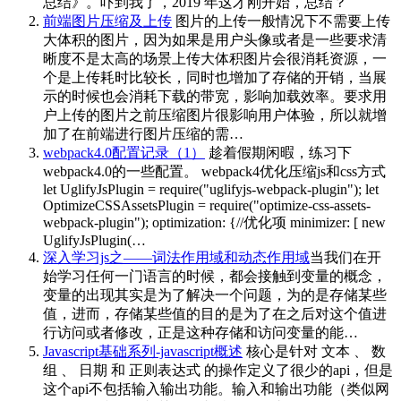
总结》。吓到我了，2019 年这才刚开始，总结？
前端图片压缩及上传
图片的上传一般情况下不需要上传
大体积的图片，因为如果是用户头像或者是一些要求清
晰度不是太高的场景上传大体积图片会很消耗资源，一
个是上传耗时比较长，同时也增加了存储的开销，当展
示的时候也会消耗下载的带宽，影响加载效率。要求用
户上传的图片之前压缩图片很影响用户体验，所以就增
加了在前端进行图片压缩的需…
webpack4.0配置记录（1）
趁着假期闲暇，练习下
webpack4.0的一些配置。 webpack4优化压缩js和css方式
let UglifyJsPlugin = require("uglifyjs-webpack-plugin"); let
OptimizeCSSAssetsPlugin = require("optimize-css-assets-
webpack-plugin"); optimization: {//优化项 minimizer: [ new
UglifyJsPlugin(…
深入学习js之——词法作用域和动态作用域
当我们在开
始学习任何一门语言的时候，都会接触到变量的概念，
变量的出现其实是为了解决一个问题，为的是存储某些
值，进而，存储某些值的目的是为了在之后对这个值进
行访问或者修改，正是这种存储和访问变量的能…
Javascript基础系列-javascript概述
核心是针对 文本 、 数
组 、 日期 和 正则表达式 的操作定义了很少的api，但是
这个api不包括输入输出功能。输入和输出功能（类似网