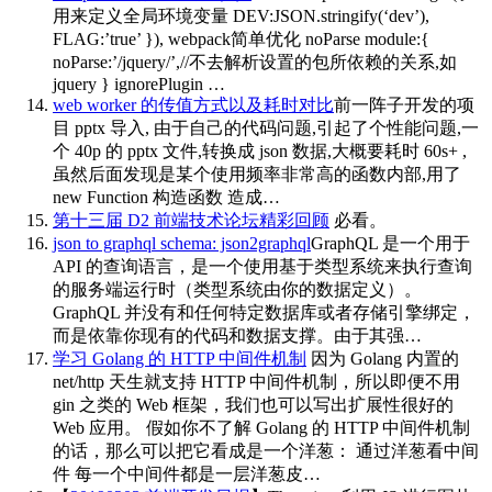
用来定义全局环境变量 DEV:JSON.stringify(‘dev’),
FLAG:’true’ }), webpack简单优化 noParse module:{
noParse:’/jquery/’,//不去解析设置的包所依赖的关系,如
jquery } ignorePlugin …
web worker 的传值方式以及耗时对比
前一阵子开发的项
目 pptx 导入, 由于自己的代码问题,引起了个性能问题,一
个 40p 的 pptx 文件,转换成 json 数据,大概要耗时 60s+ ,
虽然后面发现是某个使用频率非常高的函数内部,用了
new Function 构造函数 造成…
第十三届 D2 前端技术论坛精彩回顾
必看。
json to graphql schema: json2graphql
GraphQL 是一个用于
API 的查询语言，是一个使用基于类型系统来执行查询
的服务端运行时（类型系统由你的数据定义）。
GraphQL 并没有和任何特定数据库或者存储引擎绑定，
而是依靠你现有的代码和数据支撑。由于其强…
学习 Golang 的 HTTP 中间件机制
因为 Golang 内置的
net/http 天生就支持 HTTP 中间件机制，所以即便不用
gin 之类的 Web 框架，我们也可以写出扩展性很好的
Web 应用。 假如你不了解 Golang 的 HTTP 中间件机制
的话，那么可以把它看成是一个洋葱： 通过洋葱看中间
件 每一个中间件都是一层洋葱皮…