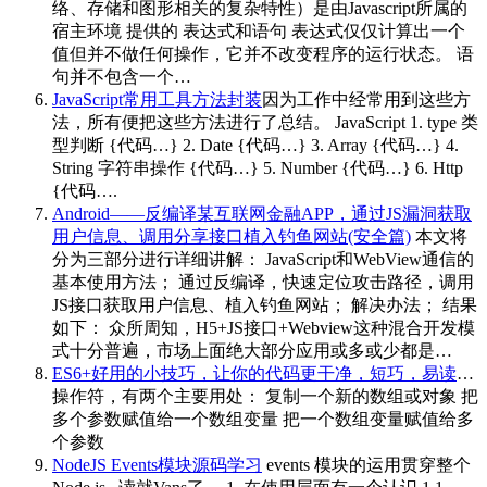
络、存储和图形相关的复杂特性）是由Javascript所属的
宿主环境 提供的 表达式和语句 表达式仅仅计算出一个
值但并不做任何操作，它并不改变程序的运行状态。 语
句并不包含一个…
JavaScript常用工具方法封装
因为工作中经常用到这些方
法，所有便把这些方法进行了总结。 JavaScript 1. type 类
型判断 {代码…} 2. Date {代码…} 3. Array {代码…} 4.
String 字符串操作 {代码…} 5. Number {代码…} 6. Http
{代码….
Android——反编译某互联网金融APP，通过JS漏洞获取
用户信息、调用分享接口植入钓鱼网站(安全篇)
本文将
分为三部分进行详细讲解： JavaScript和WebView通信的
基本使用方法； 通过反编译，快速定位攻击路径，调用
JS接口获取用户信息、植入钓鱼网站； 解决办法； 结果
如下： 众所周知，H5+JS接口+Webview这种混合开发模
式十分普遍，市场上面绝大部分应用或多或少都是…
ES6+好用的小技巧，让你的代码更干净，短巧，易读
…
操作符，有两个主要用处： 复制一个新的数组或对象 把
多个参数赋值给一个数组变量 把一个数组变量赋值给多
个参数
NodeJS Events模块源码学习
events 模块的运用贯穿整个