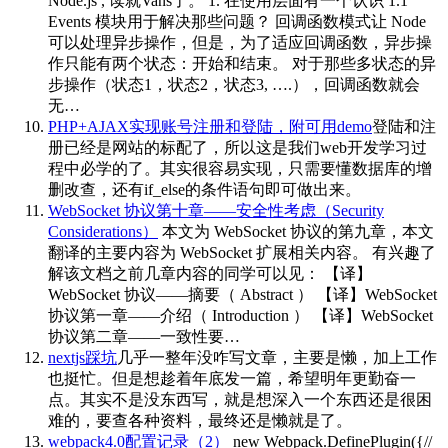
Node.js , 读就Vans了。 1. 在使用层面有一个认识 1.1
Events 模块用于解决那些问题？ 回调函数模式让 Node
可以处理异步操作，但是，为了适应回调函数，异步操
作只能有两个状态：开始和结束。 对于那些多状态的异
步操作（状态1，状态2，状态3, ….），回调函数就会
无…
PHP+AJAX实现账号注册和登陆，附可用demo
登陆和注
册已经是网站的标配了，所以这是我们web开发学习过
程中必学的了。其实很容易实现，只需要懂数据库的增
删改查，还有if_else的条件语句即可做出来。
WebSocket 协议第十章——安全性考虑（Security
Considerations）
本文为 WebSocket 协议的第九章，本文
翻译的主要内容为 WebSocket 扩展相关内容。 有兴趣了
解该文档之前几章内容的同学可以见： 【译】
WebSocket 协议——摘要（ Abstract ） 【译】WebSocket
协议第一章——介绍（ Introduction ） 【译】WebSocket
协议第二章——一致性要…
nextjs踩坑
几乎一整年没咋写文章，主要是懒，加上工作
也挺忙。但是想趁着年底发一篇，希望明年更勤奋一
点。其实不是没东西写，就是想深入一个东西还是很困
难的，要查各种资料，最终还是懒就是了。
webpack4.0配置记录（2）
new Webpack.DefinePlugin({//