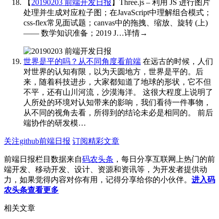
【
20190203 前端开发日报
】Three.js – 利用 JS 进行图片
处理并生成对应粒子图；在JavaScript中理解组合模式；
css-flex常见面试题；canvas中的拖拽、缩放、旋转 (上)
—— 数学知识准备；2019 J…详情→
​​​
世界是平的吗？从不同角度看前端
在远古的时候，人们
对世界的认知有限，以为天圆地方，世界是平的。后
来，随着科技进步，大家都知道了地球的形状，它不但
不平，还有山川河流，沙漠海洋。 这很大程度上说明了
人所处的环境对认知带来的影响，我们看待一件事物，
从不同的视角去看，所得到的结论未必是相同的。 前后
端协作的研发模…
关注github前端日报
订阅精彩文章
前端日报栏目数据来自
码农头条
，每日分享互联网上热门的前
端开发、移动开发、设计、资源和资讯等，为开发者提供动
力，如果觉得内容对你有用，记得分享给你的小伙伴。
进入码
农头条查看更多
相关文章