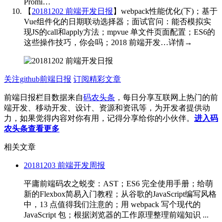
Promi…
【
20181202 前端开发日报
】webpack性能优化(下)；基于
Vue组件化的日期联动选择器；面试官问：能否模拟实
现JS的call和apply方法；mpvue 单文件页面配置；ES6的
这些操作技巧，你会吗；2018 前端开发…详情→
​​​
关注github前端日报
订阅精彩文章
前端日报栏目数据来自
码农头条
，每日分享互联网上热门的前
端开发、移动开发、设计、资源和资讯等，为开发者提供动
力，如果觉得内容对你有用，记得分享给你的小伙伴。
进入码
农头条查看更多
相关文章
20181203 前端开发周报
平庸前端码农之蜕变：AST；ES6 完全使用手册；给萌
新的Flexbox简易入门教程；从谷歌的JavaScript编写风格
中，13 点值得我们注意的；用 webpack 写个现代的
JavaScript 包；根据浏览器的工作原理整理前端知识 ...