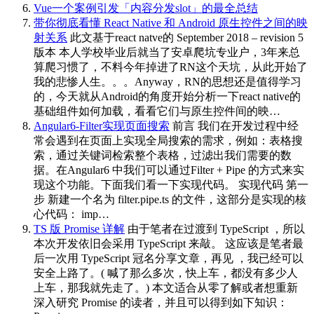
Vue一个案例引发「内容分发slot」的最全总结
带你彻底看懂 React Native 和 Android 原生控件之间的映
射关系
此文基于react natve的 September 2018 – revision 5
版本 本人学校毕业后就当了安卓爬坑专业户，3年来总
算爬习惯了，不料今年掉进了RN这个天坑，从此开始了
我的悲惨人生。。。Anyway，RN的思想还是值得学习
的，今天就从Android的角度开始分析一下react native的
基础组件如何加载，看看它们与原生控件间的映…
Angular6-Filter实现页面搜索
前言 我们在开发过程中经
常会遇到在页面上实现全局搜索的需求，例如：表格搜
索，通过关键词检索整个表格，过滤出我们需要的数
据。在Angular6 中我们可以通过Filter + Pipe 的方式来实
现这个功能。下面我们看一下实现代码。 实现代码 第一
步 新建一个名为 filter.pipe.ts 的文件，这部分是实现的核
心代码： imp…
TS 版 Promise 详解
由于笔者在过渡到 TypeScript ，所以
本次开发依旧会采用 TypeScript 来敲。 这应该是笔者最
后一次用 TypeScript 冠名分享文章，再见 ，我已经可以
安全上路了。( 喊了那么多次，快上车，都没有多少人
上车，那我就先走了。) 本文适合从零了解或者想重新
深入研究 Promise 的读者，并且可以得到如下知识：