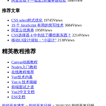
阿里云双十一低至2折服务器狂欢
1840View
推荐文章
CSS select样式优化
19745Views
19 个 JavaScript 有用的简写技术
3684Views
阿里云优惠券
1958Views
CSS选择器 4 中包括了哪些新东西？
2214Views
移动UI设计须知：“小设计”
2138Views
精英教程推荐
Canvas动画教程
Nodejs入门教程
在线教程推荐
Vue技术内幕
Vue.js 技术揭秘
前端面试之道
Vue2中文文档
ES6文档
前端开发博客
>
前端开发日报
>
20181203 前端开发日报