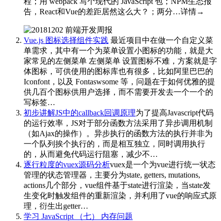
程；用 webpack 写个现代的 JavaScript 包；NPM生态报
告，React和Vue的差距居然这么大？；两分…详情→
​​​
Vue.js 图标选择组件实践
最近项目中在做一个自定义菜
单需求，其中有一个为菜单设置小图标的功能，就是大
家常见的左侧菜单 左侧菜单 设置图标不难，方案就是字
体图标，可供使用的图标库也有很多，比如阿里巴巴的
Iconfont，以及 Fontaswsome 等，问题在于如何优雅的提
供几百个图标供用户选择，而不需要开发去一个一个的
写标签…
初步讲解JS中的callback回调原理
为了提高Javascript代码
的运行效率，JS对于部分函数方法采用了异步调用机制
（如Ajax的操作）。异步执行的函数方法的执行并非为
一个队列挨个执行的，而是相互独立，同时调用执行
的，从而避免代码运行阻塞，减少不…
逐行粒度的vuex源码分析
vuex是一个为vue进行统一状态
管理的状态管理器，主要分为state, getters, mutations,
actions几个部分，vue组件基于state进行渲染，当state发
生变化时触发组件的重新渲染，并利用了vue的响应式原
理，衍生出getter…
学习 JavaScript （七） 内存问题