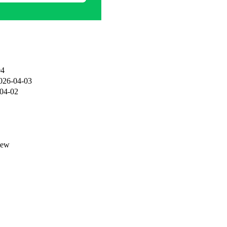
04
026-04-03
04-02
iew