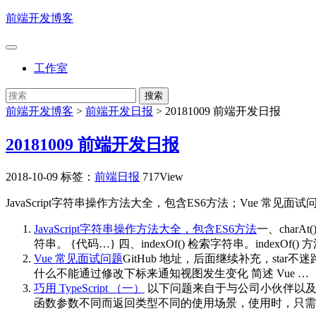
前端开发博客
工作室
前端开发博客
>
前端开发日报
>
20181009 前端开发日报
20181009 前端开发日报
2018-10-09
标签：
前端日报
717View
JavaScript字符串操作方法大全，包含ES6方法；Vue 常见面试问题
JavaScript字符串操作方法大全，包含ES6方法
一、charA
符串。 {代码…} 四、indexOf() 检索字符串。indexOf(
Vue 常见面试问题
GitHub 地址，后面继续补充，star不
什么不能通过修改下标来通知视图发生变化 简述 Vue …
巧用 TypeScript （一）
以下问题来自于与公司小伙伴以及网
函数参数不同而返回类型不同的使用场景，使用时，只需