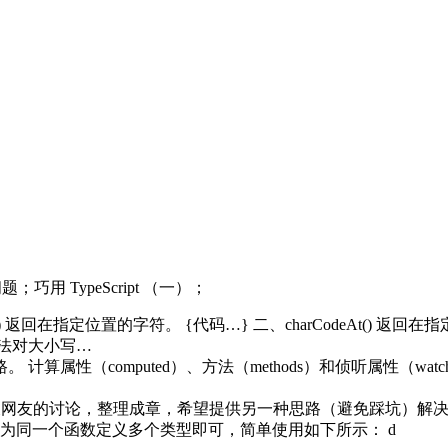
；巧用 TypeScript （一）；
t() 返回在指定位置的字符。 {代码…} 二、charCodeAt() 返回在指
) 方法对大小写…
迷路。 计算属性（computed）、方法（methods）和侦听属性（w
友的讨论，整理成章，希望提供另一种思路（避免踩坑）解决问题。 
为同一个函数定义多个类型即可，简单使用如下所示： d