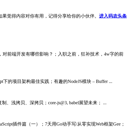
如果觉得内容对你有用，记得分享给你的小伙伴。
进入码农头条
14新特性揭秘，对前端开发有哪些影响？；入职之前，狂补技术，4w字的前
ipt下的项目架构最佳实践；有趣的NodeJS模块 – Buffer ...
复制、浅拷贝、深拷贝；core-js@3, babel展望未来； ...
JavaScript插件篇（一）；7天用Go动手写/从零实现Web框架Gee；