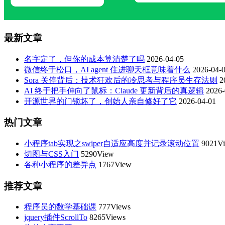
最新文章
名字定了，但你的成本算清楚了吗
2026-04-05
微信终于松口，AI agent 住进聊天框意味着什么
2026-04-
Sora 关停背后：技术狂欢后的冷思考与程序员生存法则
2
AI 终于把手伸向了鼠标：Claude 更新背后的真逻辑
2026-
开源世界的门锁坏了，创始人亲自修好了它
2026-04-01
热门文章
小程序tab实现之swiper自适应高度并记录滚动位置
9021V
切图与CSS入门
5290View
各种小程序的差异点
1767View
推荐文章
程序员的数学基础课
777Views
jquery插件ScrollTo
8265Views