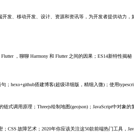
端开发、移动开发、设计、资源和资讯等，为开发者提供动力，
utter ，聊聊 Harmony 和 Flutter 之间的因果；ES
t的语句；hexo+github搭建博客(超级详细版，精细入微)；使用typescr
e的链式调用原理；Threejs绘制地图(geojson)；JavaScript中对象的
 内存泄漏的秘密；CSS 故障艺术；2020年你应该关注这50款前端热门工具，