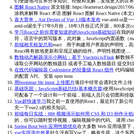
们便捷地与世界分享知识、经验和见解，发现更大的世界。
图解 React Native
原文链接: https://learnreact.desi
涂鸦来解释 React 术语 图解 React 图解 React Native (本
喜大普奔，Ant Design of Vue 1.0版本发布
vue-antd-
antd-ui诞生于17年9月份，18年3月份正式开源，800多次c
学习React之前你需要知道的的JavaScript基础知识
在我的研
符，语言中的简写版本，此对象，JavaScript内置函数（map，
前端相关框架总和
react 用于构建用户界面的声明性，高
React将有效地更新和呈现正确的组件。声明性视图使…
数独动态解题演示小网站：基于 Vue/pixi.js/Flask
解数独不难，
读取公开网站的数独题目 或者手工输入数独题目 提交到后台，秒解 可
在线代码编辑器 Codemirror 的轻量级 React 组件
代码编辑器 C
的配置 API。 安装 npm insta
用bootstrap file input 上传图片
项目中经常会遇到文件上传，管理
基础巩固：JavaScript基础总结(基本概念篇)
使用JavaS
司配备了一个设计和一个前端，前端人员只会切图和排版
Vue超快速学习
我之前一直使用的React，最近到了新公
充一下vue2.x的相关知识。
前端每日实战：88# 视频演示如何用 CSS 和 D3 创作火
的，你可以随时暂停视频，编辑视频中的代码。 请用 chrome, sa
Spring Boot Web 应用性能优化
在大多数 Web 应用场景下
vue实现选中效果
好久没有写Vue了，略有生疏，这个