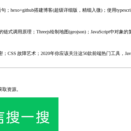
t的语句；hexo+github搭建博客(超级详细版，精细入微)；使用typescr
e的链式调用原理；Threejs绘制地图(geojson)；JavaScript中对象的
 内存泄漏的秘密；CSS 故障艺术；2020年你应该关注这50款前端热门工具，
获取资源。