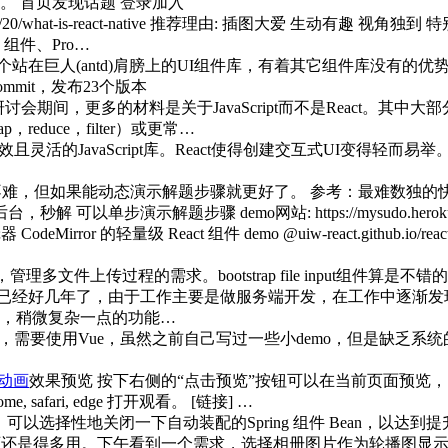
 首页发现话题 登录加入
gn/2017/06/20/what-is-react-native 推荐理由: 插图大爱 生动
文) 组件、Pro…
ui是一个站在巨人(antd)肩膀上的UI组件库，有着其它组件库没有的优势
ommit，发布23个版本
讨会期间，更多的材料是关于JavaScript而不是React。其中大部
reduce，filter）或更常…
效且灵活的JavaScript库。React使得创建交互式UI变
但如果能动态演示解题步骤就更好了。 参考：最难数独的快速解法 – python h
以单步演示解题步骤 demo网站: https://mysudo.herok
odeMirror 的轻量级 React 组件 demo @uiw-react.github.i
多文件上传过程的需求。bootstrap file input组件算是不
cript已经好几年了，由于工作主要是做服务端开发，在工作中逐渐发
，稍微复杂一点的功能…
司，需要使用Vue，虽然之前自己写过一些小demo，但是缺乏系统
焰动画
效果预览 按下右侧的“点击预览”按钮可以在当前页面预览，
fari, edge 打开观看。 [链接] …
，可以选择性地关闭一下自动装配的Spring 组件 Bean，以达到
东西还是得多用。下午看到一个需求，选择相册图片作为轮播图显