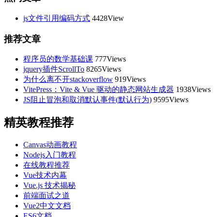
js文件引用编码方式
4428View
推荐文章
程序员的数学基础课
777Views
jquery插件ScrollTo
8265Views
为什么离不开stackoverflow
919Views
VitePress：Vite & Vue 驱动的静态网站生成器
1938Views
JS阻止冒泡和取消默认事件(默认行为)
9595Views
精英教程推荐
Canvas动画教程
Nodejs入门教程
在线教程推荐
Vue技术内幕
Vue.js 技术揭秘
前端面试之道
Vue2中文文档
ES6文档