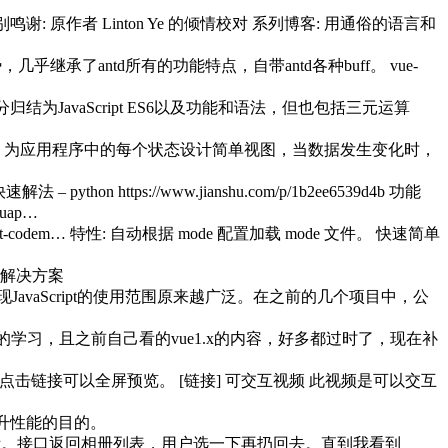
有趣 视角独到 特别鸣谢: 原作者 Linton Ye 的倾情校对 系列博客: 用通俗的语言和
，几乎继承了antd所有的功能特点，自带antd各种buff。 vue-
分归结为JavaScript ES6以及功能和语法，但也包括三元运算
得轻而易举。为应用程序中的每个状态设计简单视图，当数据发生变化时，
ttps://www.jianshu.com/p/1b2ee6539d4b 功能
uap…
o/react-codem… 特性: 自动根据 mode 配置加载 mode 文件。 快速简单
错的解决方案
现JavaScript的使用范围原来越广泛。在之前的几个项目中，公
的学习，且之前自己看的vue1.x的内容，好多都过时了，现在补
点击链接可以全屏预览。 [链接] 可交互视频 此视频是可以交互
提升性能的目的。
示。接口返回相册列表，用户选一下再扔回去。直到我看到