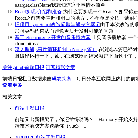
e.target.className我就知道这个事情不简单。。
React实现-介绍和准备
为什么要实现一个React？如果
React之前需要掌握和明白的地方，不单单是介绍，请
旧项目TypeScript改造问题与解决方案记
由于本次改造的项
加强类型约束从而避免今后开发时可能的问题。
基于 electron-vue 开发的音乐播放器
土狗音乐播放器 一个基于 ele
clone https:/
深入理解js事件循环机制（Node.js篇）
在浏览器篇已经对
眼编译运行一下，蒽，在浏览器的结果就是下面这个了，道
关注github前端日报
订阅精彩文章
前端日报栏目数据来自
码农头条
，每日分享互联网上热门的前
查看更多
相关文章
前端开发日报
前端又出新框架了，你还学得动吗？；Harmony 开始支持 Fl
端技术解决方案送给你（vue3 + ...
20200120 前端开发日报