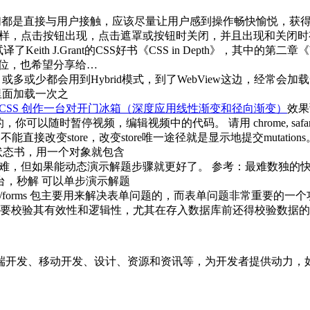
都是直接与用户接触，应该尽量让用户感到操作畅快愉悦，获得类似
弹层一样，点击按钮出现，点击遮罩或按钮时关闭，并且出现和关闭时
Keith J.Grant的CSS好书《CSS in Depth》，其中的第二章《Working
单位，也希望分享给…
多或少都会用到Hybrid模式，到了WebView这边，经常会加载一些js
w里面加载一次之
和纯 CSS 创作一台对开门冰箱（深度应用线性渐变和径向渐变）
效果
以随时暂停视频，编辑视频中的代码。 请用 chrome, safari, 
:: 不能直接改变store，改变store唯一途径就是显示地提交mu
一状态书，用一个对象就包含
但如果能动态演示解题步骤就更好了。 参考：最难数独的快速解法 – python ht
台，秒解 可以单步演示解题
lar/forms 包主要用来解决表单问题的，而表单问题非常重
要校验其有效性和逻辑性，尤其在存入数据库前还得校验数据的
端开发、移动开发、设计、资源和资讯等，为开发者提供动力，