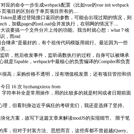
步生成webpack配置（比如vue的vue init webpack
目和多页项目的区别在于单页项目所有的…
ccessToken是通过登陆接口返回的参数，可能会出现过期的情况，则
ch，加载pages的onLoad会并发执行，在弱网的情况下…
台老大说要搞一个文件分片上传的功能。我当时就心想：what？啥
识，而md
组合继承”是最好的，有个祖传代码模版用就行。最近因为一些
相关…
ter，都是注册监听，然后收发事件，监听函数执行的过程，自身可以被继承
able，webpack中最核心的负责编译的Compiler和负责
本很高；采购价格不透明，没有增值税发票；还有项目管控和供
 次 byzhangxinxu from
符串补全 在JS中，字符串补全是常用操作，用的比较多的就是时间或者日期前面
心理，但看到身边近乎疯狂的考研党们，我还是选择了坚持。
s模块化方案，故写下这篇文章来解读modJS的实现细节。 限于笔
热门的库，但对于封装方法、思想而言，这些库都不曾超越jQuery。