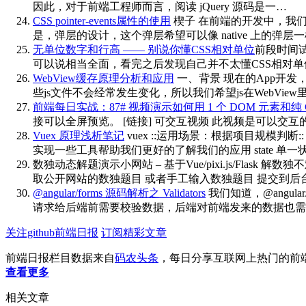
因此，对于前端工程师而言，阅读 jQuery 源码是一…
CSS pointer-events属性的使用
楔子 在前端的开发中，我们
是，弹层的设计，这个弹层希望可以像 native 上的
无单位数字和行高 —— 别说你懂CSS相对单位
前段时间试译了
可以说相当全面，看完之后发现自己并不太懂CSS相对
WebView缓存原理分析和应用
一、背景 现在的App开发，或
些js文件不会经常发生变化，所以我们希望js在WebVie
前端每日实战：87# 视频演示如何用 1 个 DOM 元素
接可以全屏预览。 [链接] 可交互视频 此视频是可以交互的，你可
Vuex 原理浅析笔记
vuex ::运用场景：根据项目规模判断
实现一些工具帮助我们更好的了解我们的应用 state 单
数独动态解题演示小网站 – 基于Vue/pixi.js/Flask
解数独不难，
取公开网站的数独题目 或者手工输入数独题目 提交到后
@angular/forms 源码解析之 Validators
我们知道，@angu
请求给后端前需要校验数据，后端对前端发来的数据也需
关注github前端日报
订阅精彩文章
前端日报栏目数据来自
码农头条
，每日分享互联网上热门的前
查看更多
相关文章