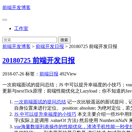
前端开发博客
工作室
前端开发博客
>
前端开发日报
>
20180725 前端开发日报
20180725 前端开发日报
2018-07-26
标签：
前端日报
492View
一次前端面试的提问总结；JS 中可以提升幸福度的小技巧；vu
更新与nextTick原理；前端性能优化之Lazyload；你不知道的J
一次前端面试的提问总结
记一次比较遥远的面试提问，记得多少
自身位置来进行定位。 position: absolute; 为绝对定位，
JS 中可以提升幸福度的小技巧
本文主要介绍一些JS中用到的
字(实际上是调用 .valueOf 方法) 然后使用 Number.isNa
vue海量数据列表操作的性能优化，渣渣手机性能一秒变