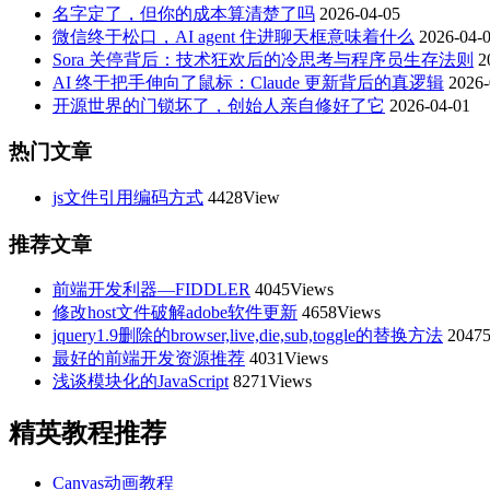
名字定了，但你的成本算清楚了吗
2026-04-05
微信终于松口，AI agent 住进聊天框意味着什么
2026-04-
Sora 关停背后：技术狂欢后的冷思考与程序员生存法则
2
AI 终于把手伸向了鼠标：Claude 更新背后的真逻辑
2026-
开源世界的门锁坏了，创始人亲自修好了它
2026-04-01
热门文章
js文件引用编码方式
4428View
推荐文章
前端开发利器—FIDDLER
4045Views
修改host文件破解adobe软件更新
4658Views
jquery1.9删除的browser,live,die,sub,toggle的替换方法
20475
最好的前端开发资源推荐
4031Views
浅谈模块化的JavaScript
8271Views
精英教程推荐
Canvas动画教程