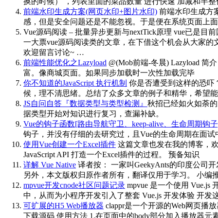
换的时候） ，列表里面的菜品数量 进行快速 加减和半整
前端水印生成方案(网页水印+图片水印)
前端水印生成方案 
感，但是安全问题还是不能忽视。于是便在系统页面上面
Vue源码阅读 – 批量异步更新与nextTick原理
vue已是目
一大票vue源码阅读类的文章，在下借这个机会从大家
欢迎留言讨论~ …
前端性能优化之Lazyload
@(Mob前端-冬晨) Lazy
富。像商城页面。如果同步加载时一次性加载完毕
你不知道的JavaScript 执行机制
你是否遭受到这样的恐吓？
候，理不清思绪。总结了众多文章的例子和精华，希望能帮到你们 Jav
JS自问自答『数据类型与类型检测』
秋招已经如火如荼的
据类型开始对知识进行复习，查漏补缺。
Vue的钩子函数[路由导航守卫、keep-alive、生命周期钩子
钩子，并没有仔细的去研究过，且Vue的生命周期在面
使用Vue创建一个Excel插件
这篇文章也发在我的博客，欢迎围观 
JavaScript API 打造一个Excel插件的过程。 预备知识
详解 Vue Native
译者按： 一家叫GeekyAnts的印度公司开发了Vu
另外，本文版权归原作者所有，翻译仅用于学习。 小编推荐：Fu
mpvue开发cnode社区问题记录
mpvue 是一个使用 Vue.j
中，从而为小程序开发引入了整套 Vue.js 开发体验 开发
可扩展的H5 Web播放器
clappr是一个开源的Web网
下载源码 使用方法 1.在页面中的body部分加入播放器元素： <di