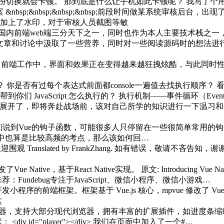
份切换就会卡顿。 那到底是什么让手机如此卡顿呢？ 我写了个用
&nbsp;&nbsp;&nbsp;&nbsp;前段时间做某系统审核
加上了水印，对于审核人员截图等敏
前国内前端web端三分天下之一，同时也作为本人主要技术栈之
的文章和讨论中汲取了一些营养，同时对一些阅读源码时的想法进
load 简介 前端工作中，界面和效果正在变得越来越狂拽炫酷，与
 你是否有过每个表达式前面都console一遍值去找执行顺序？
aScript 怎么执行的？ 执行机制——事件循环（Event Loop）
展开了，即将奔赴战场前，该对自己所学的知识进行一下温习和整理了
]
说到Vue的钩子函数，可能很多人只停留在一些很简单常用的钩子(cr
试中也算是比较高频的考点，那么该如何回…
Translated by FrankZhang. 如有错误，敬请不吝告知
e Native，基于React Native实现。 原文: Introducing 
ndebug专注于JavaScript、微信小程序、微信小游戏…
s 开发小程序的前端框架。框架基于 Vue.js 核心，mpvue 修改了 Vue.
这
页播放器，支持大部分现代浏览器，拥有丰富的扩展插件，如进度条
v id="player"></div> 我们在页面中加入了一个#…