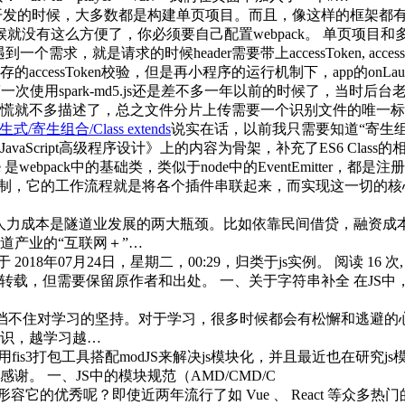
架开发的时候，大多数都是构建单页项目。而且，像这样的框架都有对应的命令一
目的时候就没有这么方便了，你必须要自己配置webpack。 单页项
需求，就是请求的时候header需要带上accessToken, a
essToken校验，但是再小程序的运行机制下，app的onLaun
次使用spark-md5.js还是差不多一年以前的时候了，当时后
慌就不多描述了，总之文件分片上传需要一个识别文件的唯一标
生组合/Class extends
说实在话，以前我只需要知道“寄生
Script高级程序设计》上的内容为骨架，补充了ES6 Class的
ble 是webpack中的基础类，类似于node中的EventEmit
制，它的工作流程就是将各个插件串联起来，而实现这一切的核心就是Tap
人力成本是隧道业发展的两大瓶颈。比如依靠民间借贷，融资成
道产业的“互联网＋”…
18年07月24日，星期二，00:29，归类于js实例。 阅读 16 次, 今日 16
ess/?p=7826 本文可全文转载，但需要保留原作者和出处。 一、关于字
挡不住对学习的坚持。对于学习，很多时候都会有松懈和逃避的
识，越学习越…
is3打包工具搭配modJS来解决js模块化，并且最近也在研究j
。 一、JS中的模块规范（AMD/CMD/C
么形容它的优秀呢？即使近两年流行了如 Vue 、 React 等众多