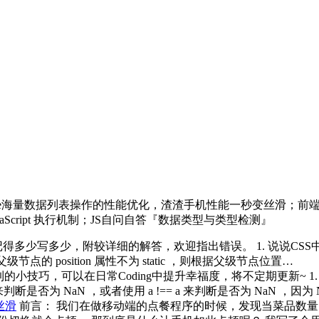
e海量数据列表操作的性能优化，渣渣手机性能一秒变丝滑；前端水印
avaScript 执行机制；JS自问自答『数据类型与类型检测』
写多少，附较详细的解答，欢迎指出错误。 1. 说说CSS中的相对定位与
若父级节点的 position 属性不为 static ，则根据父级节点位置…
小技巧，可以在日常Coding中提升幸福度，将不定期更新~ 1. 类型强
N 来判断是否为 NaN ，或者使用 a !== a 来判断是否为 NaN ，因为 Na
丝滑
前言： 我们在做移动端的点餐程序的时候，发现当菜品数量