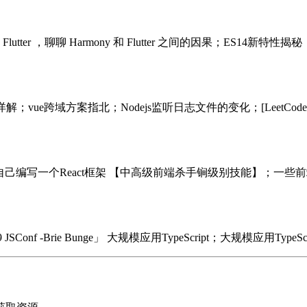
utter ，聊聊 Harmony 和 Flutter 之间的因果；ES
断点调试详解；vue跨域方案指北；Nodejs监听日志文件的变化；[LeetCo
零自己编写一个React框架 【中高级前端杀手锏级别技能】；一些前
SConf -Brie Bunge」 大规模应用TypeScript；大规模应用TypeScript「2