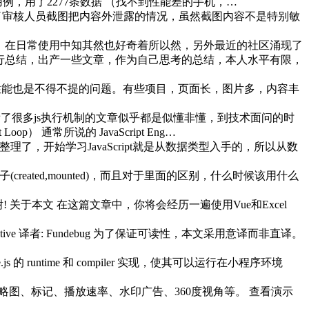
例，用了2277条数据 （找不到性能差的手机，…
后台，出现了审核人员截图把内容外泄露的情况，虽然截图内容不是特别敏
一，在日常使用中知其然也好奇着所以然，另外最近的社区涌现了
行总结，出产一些文章，作为自己思考的总结，本人水平有限，
此同时性能也是不得不提的问题。有些项目，页面长，图片多，内容丰
 看了很多js执行机制的文章似乎都是似懂非懂，到技术面问的时
 通常所说的 JavaScript Eng…
，开始学习JavaScript就是从数据类型入手的，所以从数
eated,mounted)，而且对于里面的区别，什么时候该用什么
，谢谢! 关于本文 在这篇文章中，你将会经历一遍使用Vue和Excel
Vue Native 译者: Fundebug 为了保证可读性，本文采用意译而非直译。
js 的 runtime 和 compiler 实现，使其可以运行在小程序环境
缩略图、标记、播放速率、水印广告、360度视角等。 查看演示