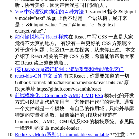
听，协音美好，因为声音涵意同样影响人，
Vue 中实现双向绑定的 4 种方法
1. v-model 指令 &lt;input
v-model="text" /&gt; 上例不过是一个语法糖，展开来
是： &lt;input :value="text" @input="e =&gt; text =
e.target.value" /
如何愉悦地写 React 样式
在 React 中写 CSS 一直是大家
觉得不太爽的地方。 有没有一种更好的 CSS 方案呢？
对于这个问题，社区也一直在探索，从未停止过。 本文
介绍了 React 相关的三种 CSS 方案，希望能够帮助大家
在 React 路上越走越顺…
[英] JavaScript运行机制：渲染引擎和性能优化窍门
react-bits-CN 中文版的
有关React，你需要知道的一切
Gitbook format: http://hateonion.me/book/react-bits-cn/ 原
Repo地址 https://github.com/vasanthk/react
前端模块化：CommonJS,AMD,CMD,ES6
模块化的开发
方式可以提高代码复用率，方便进行代码的管理。通常
一个文件就是一个模块，有自己的作用域，只向外暴露
特定的变量和函数。目前流行的js模块化规范有
CommonJS、AMD、CMD以及ES6的模块系统。参见阮
一峰老师的文章 module-loader 。
Redux vs Mobx系列(-)：immutable vs mutable
**注意：**