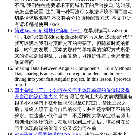
不同, 我们往往需要请求不同域名下的后台接口, 这时候,
该怎么去设置, 达到同一种写法可以根据环境不同而自动
切换请求域名呢? 本文将会介绍两种配置方式. 本文中所
有请求都是使用 axios
简述JavaScript模块化编程（一）
在早期编写JavaScript
时，我们只需在&lt;script&gt;标签内写入JavaScript的代码
就可以满足我们对页面交互的需要了。但随着时间的推
移，时代的发展，原本的那种简单粗暴的编写方式所带
来的诸如逻辑混乱，页面复杂，可维护性差，全局变量
暴露等问
Sharing Data Between Angular Components – Four Methods
Data sharing is an essential concept to understand before
diving into your first Angular project. In this lesson, I provide
four d
闰土杂谈（三）：如何在公司里体现前端的价值以及提
升自己的议价能力？
前言 最近在闰土大叔的前端圈里有
很多小伙伴南下杭州应聘求职拿OFFER，货比三家之
后，最终入职了适合自己的公司，并且还拿到了不错的
薪水。在这些小伙伴当中，不乏刚刚大学毕业或者师出
培训班的职场萌新，在顺利找到工作之后，该如何在公
司里体现前端的价值？你又该如何在前
Web开发者需要知道的CSS Tricks
作为一名Web开发者，