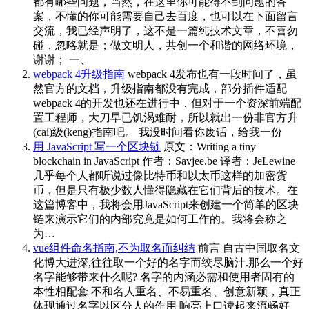
都有哪些问题，当然，在这里你可能得不到问题的答
案，不懂的你可能需要自己去百度，也可以在下面留言
交流，我已经声明了，这不是一篇纯技术文章，不喜勿
碰，忽略就是；做文明人，共创一个和谐的网络环境，
谢谢； 一、
webpack 4升级指南
webpack 4发布也有一段时间了，虽
然官方的文档，升级指南都没有完成，部分插件适配
webpack 4的开发也还在进行中，但对于一个资深前端配
置工程师，大刀早已饥渴难耐，所以就出一份非官方升
(cai)级(keng)指南吧。 我没时间看你废话，给我一份
用 JavaScript 写一个区块链
原文：Writing a tiny
blockchain in JavaScript 作者：Savjee.be 译者：JeLewine
几乎每个人都听说过像比特币和以太币这样的加密货
币，但是只有极少数人懂得隐藏在它们背后的技术。在
这篇博客中，我将会用JavaScript来创建一个简单的区块
链来演示它们的内部究竟是如何工作的。我将会称之
为…
vue组件命名指南,不为取名而纠结
前言 自古中国取名文
化博大进深,往往取一个好的名字而绞尽脑汁.那么一个好
名字能够带来什么呢? 名字的内涵必需和使用者固有的
本性相配套 不和名人重名、不易重名、创意新颖，真正
体现通过名字以区分人的作用 响亮上口读起来流畅好