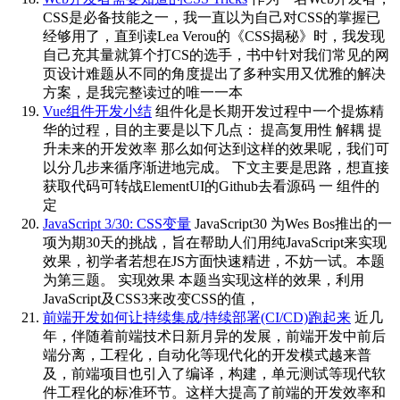
CSS是必备技能之一，我一直以为自己对CSS的掌握已
经够用了，直到读Lea Verou的《CSS揭秘》时，我发现
自己充其量就算个打CS的选手，书中针对我们常见的网
页设计难题从不同的角度提出了多种实用又优雅的解决
方案，是我完整读过的唯一一本
Vue组件开发小结
组件化是长期开发过程中一个提炼精
华的过程，目的主要是以下几点： 提高复用性 解耦 提
升未来的开发效率 那么如何达到这样的效果呢，我们可
以分几步来循序渐进地完成。 下文主要是思路，想直接
获取代码可转战ElementUI的Github去看源码 一 组件的
定
JavaScript 3/30: CSS变量
JavaScript30 为Wes Bos推出的一
项为期30天的挑战，旨在帮助人们用纯JavaScript来实现
效果，初学者若想在JS方面快速精进，不妨一试。本题
为第三题。 实现效果 本题当实现这样的效果，利用
JavaScript及CSS3来改变CSS的值，
前端开发如何让持续集成/持续部署(CI/CD)跑起来
近几
年，伴随着前端技术日新月异的发展，前端开发中前后
端分离，工程化，自动化等现代化的开发模式越来普
及，前端项目也引入了编译，构建，单元测试等现代软
件工程化的标准环节。这样大提高了前端的开发效率和