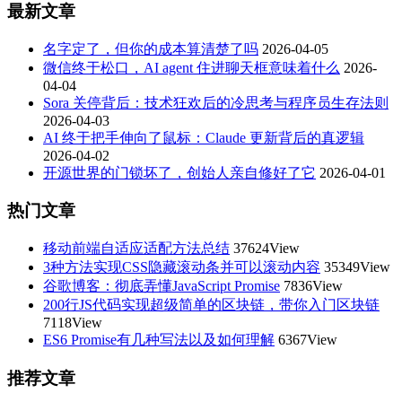
最新文章
名字定了，但你的成本算清楚了吗
2026-04-05
微信终于松口，AI agent 住进聊天框意味着什么
2026-
04-04
Sora 关停背后：技术狂欢后的冷思考与程序员生存法则
2026-04-03
AI 终于把手伸向了鼠标：Claude 更新背后的真逻辑
2026-04-02
开源世界的门锁坏了，创始人亲自修好了它
2026-04-01
热门文章
移动前端自适应适配方法总结
37624View
3种方法实现CSS隐藏滚动条并可以滚动内容
35349View
谷歌博客：彻底弄懂JavaScript Promise
7836View
200行JS代码实现超级简单的区块链，带你入门区块链
7118View
ES6 Promise有几种写法以及如何理解
6367View
推荐文章