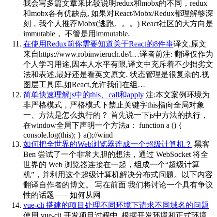
我会写多篇文章来比较说明redux和mobx的不同，redux
和mobx各有优缺点, 如果对React/Mobx/Redux都理解够深
刻，我个人推荐Mobx(逃跑。。。) React社区的大方向是
immutable， 不管是用immutable.
在使用Redux前你需要知道关于React的8件事
译文,原文
来自https://www.robinwieruch.de/l…译者前注: 翻译仅作为
个人学习用途,因本人水平有限,译文中充斥着不少拙劣文
法和表述,最好还是看英文原文. 状态管理是很复杂的.视
图层工具库,如React,允许我们在组…
简单快速理解js中的this、call和apply
注:本文案例环境为
非严格模式，严格模式下禁止关键字this指向全局对象
一、方法是怎么执行的？ 首先说一下js中方法的执行，
在window全局下声明一个方法a： function a () {
console.log(this); } a();//wind
如何把全世界的Web浏览器连成一个超级计算机？
黑客
Ben 尝试了一个非常大胆的想法，通过 WebSocket 将全
世界的 Web 浏览器连接在一起，组成一个“超级计算
机”，并利用这个超级计算机解决分布式问题。以下内容
翻译自作者的博文。 写在前面 我们将讨论一个具有争议
性的话题——如何从网
vue-cli 搭建的项目处理不同环境下请求不同域名的问题
使用 vue-cli 开发项目过程中, 根据开发环境和正式环境