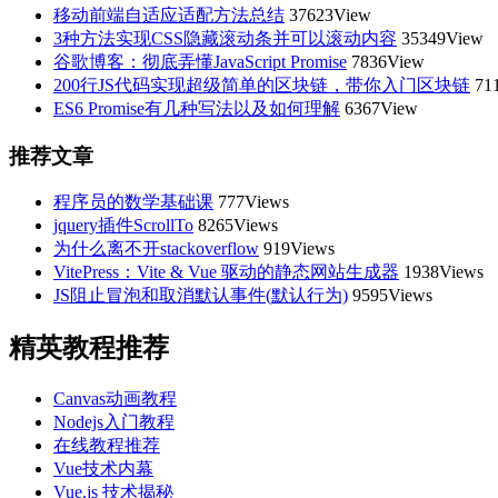
移动前端自适应适配方法总结
37623View
3种方法实现CSS隐藏滚动条并可以滚动内容
35349View
谷歌博客：彻底弄懂JavaScript Promise
7836View
200行JS代码实现超级简单的区块链，带你入门区块链
71
ES6 Promise有几种写法以及如何理解
6367View
推荐文章
程序员的数学基础课
777Views
jquery插件ScrollTo
8265Views
为什么离不开stackoverflow
919Views
VitePress：Vite & Vue 驱动的静态网站生成器
1938Views
JS阻止冒泡和取消默认事件(默认行为)
9595Views
精英教程推荐
Canvas动画教程
Nodejs入门教程
在线教程推荐
Vue技术内幕
Vue.js 技术揭秘