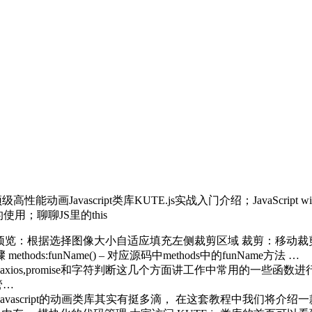
ipt类库KUTE.js实战入门介绍；JavaScript without JavaSc
式的使用；聊聊JS里的this
 预览：根据选择图像大小自适应填充左侧裁剪区域 裁剪：移动裁
:funName() – 对应源码中methods中的funName方法 …
axios,promise和字符判断这几个方面讲工作中常用的一些函数
管…
avascript的动画类库其实有挺多滴， 在这套教程中我们将介绍一款新的