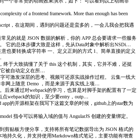
可以看到一个非常赞的动画效果演示，如下： 可以看到以上动画非
he complexity of a frontend framework. More than enough has been
 typescript，在这期间，遇到的问题还是蛮多的，一会儿我会把我遇
的就是 JSON 数据的解析，你的 APP 总会要请求一些服务
不陌生。 它的总体步骤大致是这样，先从Data对象中解析出NSDi…
时候,注意也要转换成字符串 一、定义正则的方式 1、简单直接的定义
…
，终于大致搞懂了关于 this 这个机制，其实，它并不难，还挺
键字，它被自动定义在所…
文字可激发深层的思考、视频可还原实战操作过程。 云集一线大
非网上随意 Demo ，而是来源于真实线上项…
半解。后来通过对webpack的学习，也算是对脚手架的配置有了一定
ack的知识，至少要entry，outp…
ios或android app的开源框架在我写下这篇文章的时候，github上的star数为
值。 ng-model 指令可以将输入域的值与 AngularJS 创建的变量绑定。
内容到剪贴板方便分享，支持将所有笔记数据导出为 JSON 格式的
orage作为数据本地持久化，并支持使用Markdown格式笔记，主要功能有增查