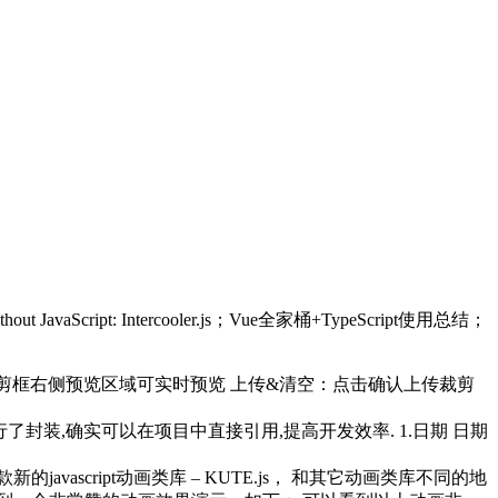
ript: Intercooler.js；Vue全家桶+TypeScript使用总结；
剪框右侧预览区域可实时预览 上传&清空：点击确认上传裁剪
进行了封装,确实可以在项目中直接引用,提高开发效率. 1.日期 日期
javascript动画类库 – KUTE.js， 和其它动画类库不同的地