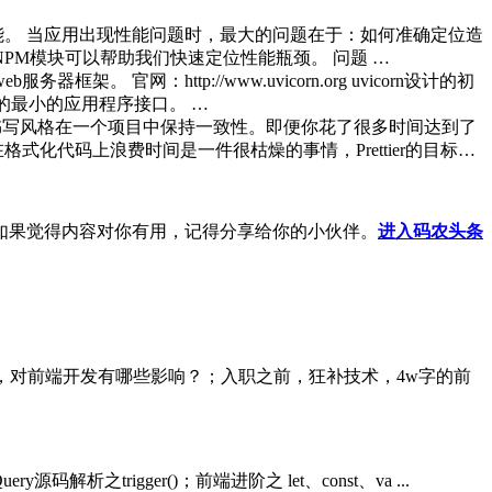
化代码性能。 当应用出现性能问题时，最大的问题在于：如何准确定位造
这个NPM模块可以帮助我们快速定位性能瓶颈。 问题 …
务器框架。 官网：http://www.uvicorn.org uvicorn设计的初
接口)的最小的应用程序接口。 …
书写风格在一个项目中保持一致性。即便你花了很多时间达到了
化代码上浪费时间是一件很枯燥的事情，Prettier的目标…
如果觉得内容对你有用，记得分享给你的小伙伴。
进入码农头条
14新特性揭秘，对前端开发有哪些影响？；入职之前，狂补技术，4w字的前
y源码解析之trigger()；前端进阶之 let、const、va ...