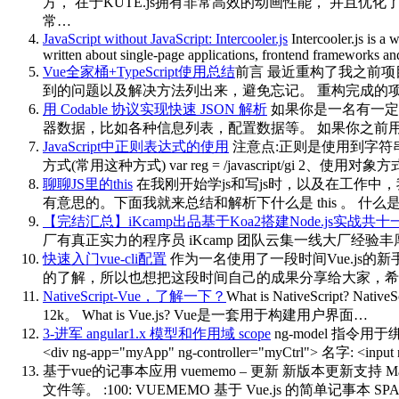
方， 在于KUTE.js拥有非常高效的动画性能， 并且优
常…
JavaScript without JavaScript: Intercooler.js
Intercooler.js is a
written about single-page applications, frontend frameworks and
Vue全家桶+TypeScript使用总结
前言 最近重构了我之前项目 q
到的问题以及解决方法列出来，避免忘记。 重构完成的项目
用 Codable 协议实现快速 JSON 解析
如果你是一名有一定开
器数据，比如各种信息列表，配置数据等。 如果你之前用过Objec
JavaScript中正则表达式的使用
注意点:正则是使用到字符串上
方式(常用这种方式) var reg = /javascript/g
聊聊JS里的this
在我刚开始学js和写js时，以及在工作中，
有意思的。下面我就来总结和解析下什么是 this 。 什么是t
【完结汇总】iKcamp出品基于Koa2搭建Node.js实战共十
厂有真正实力的程序员 iKcamp 团队云集一线大厂经验
快速入门vue-cli配置
作为一名使用了一段时间Vue.js的新
的了解，所以也想把这段时间自己的成果分享给大家，希望能和
NativeScript-Vue，了解一下？
What is NativeScript
12k。 What is Vue.js? Vue是一套用于构建用户界面…
3-进军 angular1.x 模型和作用域 scope
ng-model 指令用于绑
<div ng-app="myApp" ng-controller="myCtrl"> 名字: <input 
基于vue的记事本应用 vuememo – 更新
新版本更新支持 M
文件等。 :100: VUEMEMO 基于 Vue.js 的简单记事本 