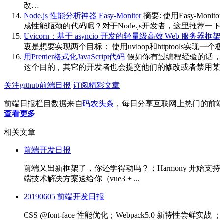
改…
Node.js 性能分析神器 Easy-Monitor
摘要: 使用Easy-
成性能瓶颈的代码呢？对于Node.js开发者，这里推荐一下
Uvicorn：基于 asyncio 开发的轻量级高效 Web 服务器框
衷是想要实现两个目标： 使用uvloop和httptools实
用Prettier格式化JavaScript代码
假如你有过编程经验的话，
这个目的，其它的开发者也会提交他们的修改或者禁用某些
关注github前端日报
订阅精彩文章
前端日报栏目数据来自
码农头条
，每日分享互联网上热门的前
查看更多
相关文章
前端开发日报
前端又出新框架了，你还学得动吗？；Harmony 开始支持 Fl
端技术解决方案送给你（vue3 + ...
20190605 前端开发日报
CSS @font-face 性能优化；Webpack5.0 新特性尝鲜实战 ；