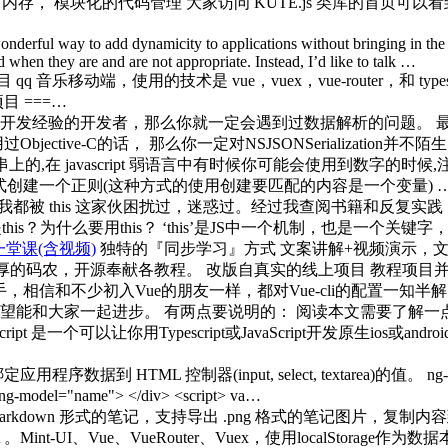
化了内存， 模块化的代码管理 大家访问 KUTE.js 类库的首页
 wonderful way to add dynamicity to applications without bringing in t
 when they are and are not appropriate. Instead, I’d like to talk …
q 音乐移动端，使用的技术是 vue，vuex，vue-router，和
 ===…
发经验的开发者，那么你就一定会遇到过数据解析的问题。 最常见
tive-C的话， 那么你一定对NSJSONSerialization并
的,在 javascript 弱语言中有时候你可能会使用到数字的
i 2、使用对象方式创建一个正则(这种方式的使用创建要匹配的内容是一个变量) 
我都被 this 这家伙困扰过，迷惑过。经过我查阅书籍和反复实践
his？为什么要用this？ ‘this’是JS中一个机制，也是一个关
一堂课(含视频)
独特的『同步学习』方式 文案讲解+视频演示，
丰厚的码农，开源奉献各教程。 改版自真实的线上项目 教程项目并
手，相信和不少初入Vue的朋友一样，都对Vue-cli的配置一知
大家一起进步。 有两点要说明的： 阅读本文需要了解一点点webp
? NativeScript 是一个可以让你用Typescript或JavaScript开发原生
定应用程序数据到 HTML 控制器(input, select, textarea)的
ng-model="name"> </div> <script> va…
arkdown 形式的笔记，支持导出 .png 格式的笔记图片，复制
SPA 。Mint-UI、Vue、VueRouter、Vuex，使用localSt