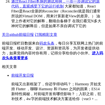
通过React Fiber本身的测试用例，一步一步调试它的源
代码，直观感受下它的运行机制
大家都知道，React
Fiber是React全新的Reconciler（Reconciler就是我们通常
所说的Virtual DOM，用来计算新老View的差异。） 油
管上作者对它的解释，翻墙自备梯子 在我们看完N多大
神对它的解释后，但是如果不亲自调试下它的
关注github前端日报
订阅精彩文章
前端日报栏目数据来自
码农头条
，每日分享互联网上热门的前
端开发、移动开发、设计、资源和资讯等，为开发者提供动
力，如果觉得内容对你有用，记得分享给你的小伙伴。
进入码
农头条查看更多
相关文章
前端开发日报
前端又出新框架了，你还学得动吗？；Harmony 开始支
持 Flutter ，聊聊 Harmony 和 Flutter 之间的因果；ES14
新特性揭秘，对前端开发有哪些影响？；入职之前，狂
补技术，4w字的前端技术解决方案送给你（vue3 + ...