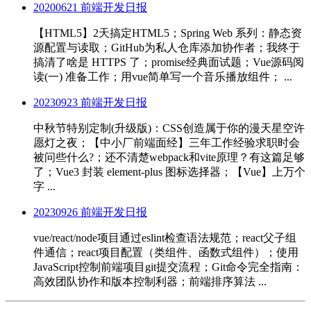
20200621 前端开发日报
【HTML5】2天搞定HTML5；Spring Web 系列：静态资
源配置与读取；GitHub为私人仓库添加协作者；我终于
搞清了啥是 HTTPS 了；promise经典面试题；Vue源码阅
读(一) 准备工作；用vue简单写一个音乐播放组件； ...
20230923 前端开发日报
中秋节特别定制(升级版)：CSS创造属于你的漫天星空许
愿灯之夜；【中小厂前端面经】三年工作经验求职时会
被问些什么?；还不清楚webpack和vite原理？有这篇足够
了；Vue3 封装 element-plus 图标选择器；【Vue】上万个
字 ...
20230926 前端开发日报
vue/react/node项目通过eslint检查语法规范；react父子组
件通信；react项目配置（类组件、函数式组件）；使用
JavaScript控制前端项目git提交流程；Git命令完全指南：
高效团队协作和版本控制利器；前端排序算法 ...