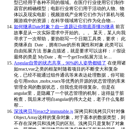
型已经用于各种不同的领域。在医疗行业使用它们制作
器官的精确模型；电影行业将它们用于活动的人物、物
体以及现实电影；视频游戏产业将它们作为计算机与视
频游戏中的资源；在科学领域将它们作为化合物…
如何继承Date对象？由一道题让你彻底弄懂JS继承
前言
故事是从一次实际需求中开始的。。。 某天，某人向我
寻求了一次帮助，要协助写一个日期工具类，要求： 此
类继承自 Date ，拥有Date的所有属性和对象 此类可以
自由拓展方法 形象点描述，就是要求可以这样： // 假设
最终的类是 MyDate，有一个getTest拓展方法 le…
Angular自带的状态共享，90%的人姿势都错了
在使用诸
如react,vue之类的框架时随着项目的不断变大和复杂
化，已经不能通过组件通讯等来表达处理数据，你可能
会引用redux ,mobx,vuex等优秀的开源的状态管理的库来
管理全局的数据状态，但我也觉得很复杂。但是在
angular里，是隐藏了一个状态管理的机制，这得益于脏
检查，我后来才明白angular的伟大之处，老子什么鬼都
帮…
深浅拷贝与react之immutable.js
深拷贝和浅拷贝只针对像
Object,Array这样的复杂对象，对于基本的数据类型，则
不存在深拷贝和浅拷贝的区别。浅拷贝只是复制了对象