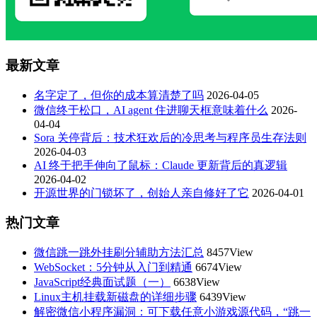
最新文章
名字定了，但你的成本算清楚了吗
2026-04-05
微信终于松口，AI agent 住进聊天框意味着什么
2026-
04-04
Sora 关停背后：技术狂欢后的冷思考与程序员生存法则
2026-04-03
AI 终于把手伸向了鼠标：Claude 更新背后的真逻辑
2026-04-02
开源世界的门锁坏了，创始人亲自修好了它
2026-04-01
热门文章
微信跳一跳外挂刷分辅助方法汇总
8457View
WebSocket：5分钟从入门到精通
6674View
JavaScript经典面试题（一）
6638View
Linux主机挂载新磁盘的详细步骤
6439View
解密微信小程序漏洞：可下载任意小游戏源代码，“跳一