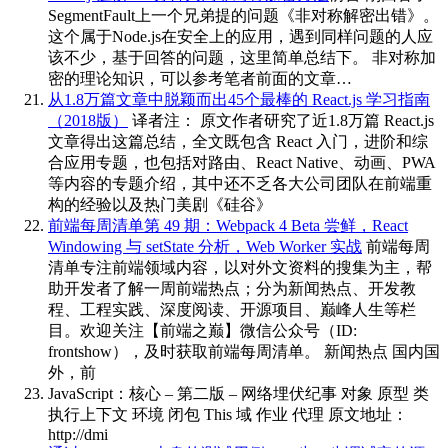
SegmentFault上一个兄弟提的问题《非对称解密出错》。
这个属于Node.js在安全上的应用，遇到同样问题的人应
该不少，基于回答的问题，这里简单总结下。 非对称加
密的理论知识，可以参考笔者前面的文章…
从1.8万篇文章中脱颖而出45个最棒的 React.js 学习指南
（2018版）
译者注： 原文作者研究了近1.8万篇 React.js
文章得出这篇总结，全文既包含 React 入门，进阶和综
合应用专题，也包括对路由、React Native、动画、PWA
等内容的专题介绍，其中还不乏各大公司团队在前端重
构的经验以及热门美剧《硅谷》
前端每周清单第 49 期：Webpack 4 Beta 尝鲜，React
Windowing 与 setState 分析，Web Worker 实战
前端每周
清单专注前端领域内容，以对外文资料的搜集为主，帮
助开发者了解一周前端热点；分为新闻热点、开发教
程、工程实践、深度阅读、开源项目、巅峰人生等栏
目。欢迎关注【前端之巅】微信公众号（ID:
frontshow），及时获取前端每周清单。 新闻热点 国内国
外，前
JavaScript：核心 – 第二版 – 网络埋伏纪事
对象 原型 类
执行上下文 环境 闭包 This 域 作业 代理 原文地址：
http://dmi