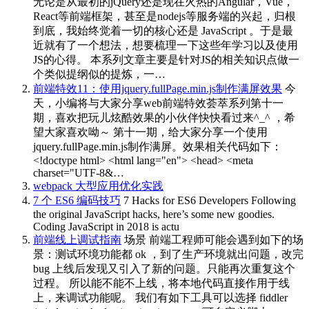
无论是从最初的jQuery还是现在火热的Angular，Vue，
React等前端框架，甚至是nodejs等服务端的兴起，归根
到底，我始终觉着一切的核心还是 JavaScript 。于是最
近就有了一个想法，想要梳理一下这些年学习以及使用
JS的心得。 本系列文章主要是针对JS的相关知识点做一
个类似提纲似的提炼，一…
前端特效11：使用jquery.fullPage.min.js制作满屏效果
今
天，小编将与大家分享web前端特效荟萃系列第十一
期，喜欢把玩儿炫酷效果的小伙伴快快看过来^_^ ，希
望大家喜欢呦～ 第十一期，给大家分享一个使用
jquery.fullPage.min.js制作满屏。效果相关代码如下：
<!doctype html> <html lang="en"> <head> <meta
charset="UTF-8&…
webpack 大型应用优化实践
7 个 ES6 编码技巧
7 Hacks for ES6 Developers Following
the original JavaScript hacks, here’s some new goodies.
Coding JavaScript in 2018 is actu
前端线上调试指南
场景 前端工程师可能会遇到如下的场
景：测试环境功能都 ok ，到了生产环境就出问题，改完
bug 上线后发现又引入了新的问题。只能再次重复这个
过程。 所以能不能不上线，将本地代码直接作用于线
上，来调试功能呢。 我们有如下工具可以选择 fiddler