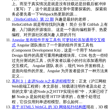
上。而至于真实情况是就是没有挂载还是挂载后被冲掉
（复写）了，这个就是这篇文章中需要探索的。 探索前
务必要先看一下Webpack热更新的源…
《HelloGitHub》第 22 期
兴趣是最好的老师，
HelloGitHub 就是帮你找到兴趣！ 简介 分享 GitHub 上有
趣、入门级的开源项目。 这是一个面向编程新手、热爱
编程、对开源社区感兴趣 人群的月刊
Angular 发布组件开发工具包 可更轻松添加通用交互模
式
Angular 团队推出了一个新的组件开发工具包
(Component Development Kit)，这是一个用于 Material
Design 组件的高度可重用构建模块库。CDK 包含一些经
过充分测试的工具，供开发者以最小的付出添加通用的
交互模式。 Angular 团队 表示 ，现代 Web 开发称得上
是面向组件的开发。Angular 为开发者提供了一种方法来
定义…
系列３｜走进Node.js之多进程模型
文：正龙（沪江网校
Web前端工程师）本文原创，转载请注明作者及出处 之
前的文章“走进Node.js之HTTP实现分析”中，大家已经了
解 Node.js 是如何处理 HTTP 请求的，在整个处理过
程，它仅仅用到单进程模型。那么如何…
基于 HTML5 WebGL 的 3D 网络拓扑结构图
现在，3D 模