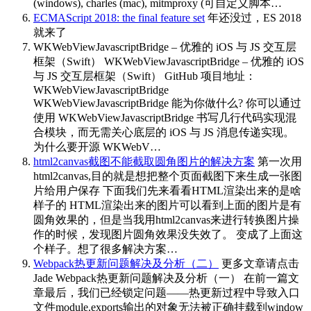
(windows), charles (mac), mitmproxy (可自定义脚本…
ECMAScript 2018: the final feature set
年还没过，ES 2018
就来了
WKWebViewJavascriptBridge – 优雅的 iOS 与 JS 交互层
框架（Swift）
WKWebViewJavascriptBridge – 优雅的 iOS
与 JS 交互层框架（Swift） GitHub 项目地址：
WKWebViewJavascriptBridge
WKWebViewJavascriptBridge 能为你做什么? 你可以通过
使用 WKWebViewJavascriptBridge 书写几行代码实现混
合模块，而无需关心底层的 iOS 与 JS 消息传递实现。
为什么要开源 WKWebV…
html2canvas截图不能截取圆角图片的解决方案
第一次用
html2canvas,目的就是想把整个页面截图下来生成一张图
片给用户保存 下面我们先来看看HTML渲染出来的是啥
样子的 HTML渲染出来的图片可以看到上面的图片是有
圆角效果的，但是当我用html2canvas来进行转换图片操
作的时候，发现图片圆角效果没失效了。 变成了上面这
个样子。想了很多解决方案…
Webpack热更新问题解决及分析（二）
更多文章请点击
Jade Webpack热更新问题解决及分析（一） 在前一篇文
章最后，我们已经锁定问题——热更新过程中导致入口
文件module.exports输出的对象无法被正确挂载到window