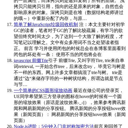
的一层属性，而深拷贝则是递归复制了所有的层级。 浅
拷贝只能拷贝引用，指向的还是原来的对象，自然也会
影响原来的对象。深拷贝则是在堆（数据结构老师讲过
的哦～）中重新分配了内存，与原…
简单了解JavaScript垃圾回收机制
注：本文主要针对初学
GC的读者，笔者对于GC的了解比较疏漏，有学习的欲
望但终究时间太少，为了达到一个大致了解的程度，才
写笔记以理解之。文中有众多用词不当之处望读者指
正。 前言 学习并使用闭包的时候总会在各博客里面看到
闭包的坏处有一条： 使用不当的闭包将会在
javascript 前缀Trie
引子 前缀Trie, 又叫字符Tire, trie来自单
词retrieval, 一开始念作tree，后来改念try， 毕竟它与树是
不一样的东西。网上许多文章都搞混了trie与树。 trie是
通过”边“来储存字符的一种树状结构，所谓边就是节点
与节…
一个简单的CSS圆形缩放动画
最近在做公司的登录页，
UE同学希望第三方登录的图标在hover的时候有一个圆
形的缩放效果（原话是波纹效果-_-||），效果参考腾讯新
闻和网易新闻的分享按钮。 腾讯新闻的分享按钮hover效
果（新闻页面）： 网易新闻的分享按钮hover效果（新闻
页面）
Node.js进阶：5分钟入门非对称加密方法
前言 刚回答了