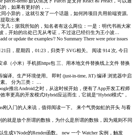
parcel-demo 默认情况下 Parcel 是支持 React 和 Preact，可以通
方法是我尝试的，如果有更好的，…
大同小异的，这就引发了一个话题，如何跨项目共用前端资源,
源提取出来
寥无几；据我所知的，知名者有这么两位：一是：明代书画大家
小波，开始的出处已无从考证，不过这已经衍生为王小波…
 add or update the examples/? No Summary There were prior issues
1日，星期四，01:23，归类于 SVG相关。 阅读 914 次, 今日
ps包 安卓（小米）手机抓https包 三、用本地文件替换线上文件 替换
。 即时 (just-in-time, JiT) 编译 浏览器中启
元素。 分为三类： …
oogle推出Android之时，从这时候开始，便有了App开发工程师
更高的开发模式Hybrid应运而生，它就是“Hybrid模式”，
as刚入门的人来说，值得阅读一下。 来个气势如虹的开头 与看
想到的就是放个所谓的数独，为什么是所谓的数独，因为规则不同
以生成VNode的Render函数。 new 一个 Watcher 实例，触发