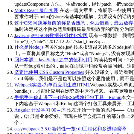
updateComponent 方法。 生成vnode，经过pa
Mobx React 最佳实践
在这一篇文章里，将展示一些使用了
要求你对于mobx的stores有基本的理解，如果没有的话请先
这个CSS问题屏幕前的你是否熟悉，然后懵逼，最后放弃
临时决定将这个熟悉然后到懵逼最后到放弃的问题分为两
Javascript中JSON数据分组优化实践
现有一堆数据，我需要按时间进行分组
Time"}, {"date":"2017-12-22","start_time&q…
什么是Node.js
有关Node.js的技术报道越来越多,Node.
上, 一直将其项目称之为”Node“或者”Node.js“ , 
回归本源：JavaScript 之中的值和引用
阅读花费时间：2分钟 
从一些bug被引出的，而且在面试中也经常会被问到。这篇文
坚定地使用 CSS Custom Properties
好久没译文，最近看到这篇 Ge
Grid 等等，我们是不是也可以按照这个思路使用，而不是借助
Webpack实战-为单页应用生成HTML
Webpack实战-为单
bundle.js，才能让应用在浏览器中运行起来。 在实际
手把手带你走进下一代的ES6模块打包工具—Rollup
本文一
下内容基于Webpack和Rollup这两个打包工具来展开。 
Angular 开发学习 00 – 序
现在开始一个新的系列——《Angu
说，Qt 只是业余爱好。而现在终于会把工作的部分拿上
个…
easywebpack 3.5.0 新特性一览: dll工程化和多进程编译