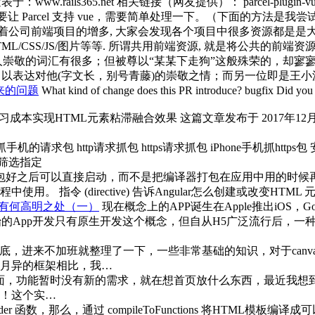
：www.rails365.net 相关链接（网友提供）： parcel-plugin-vue 
cipes.html 要让 Parcel 支持 vue，需要简单处理一下。（下面的
随着公司前端项目的增多, 大家会发现各个项目中很多资源都是是
L/CSS/JS/图片等等. 所谓共用前端资源, 就是将公共的前端资
崇敬的词汇有很多；但被尊以“某某下走狗”这般殊荣的，却寥
，以表达对他(字文长，别号青藤)的崇敬之情；而另一位即是王
不起来的问题
What kind of change does this PR introduce? bugfix Did you
 0学习成本实现HTML元素粘滞融合效果 这篇文章发布于 2017年12月2
机的请求包 http请求抓包 https请求抓包 iPhone手机抓htt
 筛选指定
可以直接启动，而不是把编译器打包在应用中用的时候再编译。生产环境使用
指令 (directive) 告诉Angular怎么创建或改变HTML 
到底有何高明之处（一）
现在概念上的APP诞生在Apple推出iOS，G
开始的App开发只有原生开发这个概念，但自从H5广泛流行后，一种效率
底，进来不加班就整理了一下，一些非常基础的知识，对于canv
月异的框架相比，我…
统页面，功能暂时没有新的需求，就在想首页放什么东西，最近我
！这个实…
der 函数，那么，通过 compileToFunctions 将HTML模板编译成可