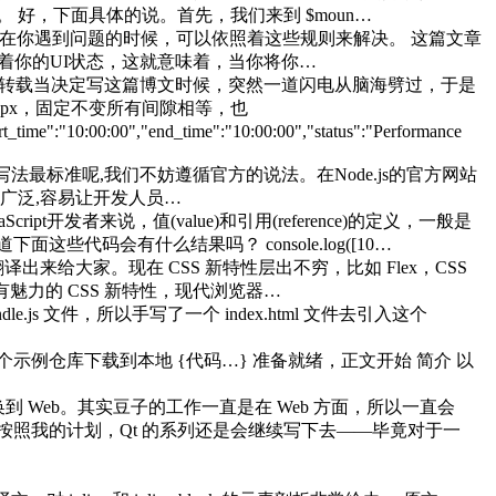
下篇说。 好，下面具体的说。首先，我们来到 $moun…
示。在你遇到问题的时候，可以依照着这些规则来解决。 这篇文章
es代表着你的UI状态，这就意味着，当你将你…
，禁止转载当决定写这篇博文时候，突然一道闪电从脑海劈过，于是
px，固定不变所有间隙相等，也
:00","end_time":"10:00:00","status":"Performance
底哪一种写法最标准呢,我们不妨遵循官方的说法。在Node.js的官方网站
用途太广泛,容易让开发人员…
开发者来说，值(value)和引用(reference)的定义，一般是
码会有什么结果吗？ console.log([10…
。觉得不错，翻译出来给大家。现在 CSS 新特性层出不穷，比如 Flex，CSS
很有魅力的 CSS 新特性，现代浏览器…
.js 文件，所以手写了一个 index.html 文件去引入这个
os 这个示例仓库下载到本地 {代码…} 准备就绪，正文开始 简介 以
切换到 Web。其实豆子的工作一直是在 Web 方面，所以一直会
按照我的计划，Qt 的系列还是会继续写下去——毕竟对于一