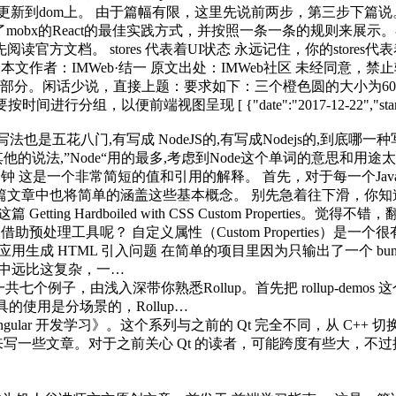
tch，把vnode更新到dom上。 由于篇幅有限，这里先说前两步，第三步
mobx的React的最佳实践方式，并按照一条一条的规则来展
阅读官方文档。 stores 代表着UI状态 永远记住，你的stor
本文作者：IMWeb·结一 原文出处：IMWeb社区 未经同意
部分。闲话少说，直接上题：要求如下：三个橙色圆的大小为60
，以便前端视图呈现 [ {"date":"2017-12-22","start_time":"10:00
js的写法也是五花八门,有写成 NodeJS的,有写成Nodejs的,到
没有发现其他的说法,”Node“用的最多,考虑到Node这个单词的意思和
这是一个非常简短的值和引用的解释。 首先，对于每一个JavaScript
章中也将简单的涵盖这些基本概念。 别先急着往下滑，你知道下面这些代
tting Hardboiled with CSS Custom Properties
预处理工具呢？ 自定义属性（Custom Properties）是一个
页应用生成 HTML 引入问题 在简单的项目里因为只输出了一个 bundle
项目中远比这复杂，一…
共七个例子，由浅入深带你熟悉Rollup。首先把 rollup-dem
工具的使用是分场景的，Rollup…
lar 开发学习》。这个系列与之前的 Qt 完全不同，从 C++ 
来写一些文章。对于之前关心 Qt 的读者，可能跨度有些大，不过