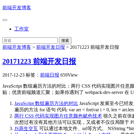
前端开发博客
工作室
前端开发博客
>
前端开发日报
>
20171223 前端开发日报
20171223 前端开发日报
2017-12-23
标签：
前端日报
659View
JavaScript 数组遍历方法的对比；两行 CSS 代码实现图片任意颜
贴；优质前端频道汇聚；如果你遇到了 webpack-dev-server
JavaScript 数组遍历方法的对比
JavaScript 发展
遍历的方法 for 语句 代码: var arr = for(var i = 0, len = arr.
两行 CSS 代码实现图片任意颜色赋色技术
很久之前在张鑫
次想过有没有其他方法可以实现，又或者不仅仅局限于 PNG 图片。 &
JS原生交互
可以通过本地文件、url等方式。 NSString *htmlPath = p