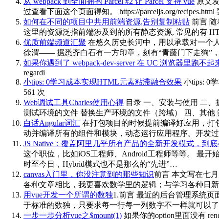
从 webpack 到全面拥抱 Parcel #2 让 Parcel 支持 vue
原文发表于
过查看下面这个页面得知。 https://parceljs.org/re
如何在不同的项目中共用前端资源,告别复制粘贴
前言 
这里的资源泛指前端涉及到的所有静态资源, 常见的有 HTM
优质前端频道汇聚
在悠久历史长河中，用以承载对一个人
徐渭—— 据悉齐白石有一方印章，刻有“青藤门下走狗”
如果你遇到了 webpack-dev-server 在 UC 浏览器里跑
regardi
小tips: 0学习成本实现HTML元素粘滞融合效果
小tips:
561 次
Web调试工具Charles使用心得
目录 一、安装与使用 二、抓手
测试环境的文件 替换生产环境的文件（跨域） 四、其他
白话Angular词汇
在打包项目的时候提前编译好应用，打包好之后
动并编译所有的组件和模块，动态运行应用程序。开发过程中使用。 
JS Native：覆盖阿里几乎所有产品的全新开发模式，
这个职位，比如iOS工程师、Android工程师等等。 最
时至今日，Hybrid模式也不是那么的“先进”…
canvas入门里，你没注意到的那些知识
前言 本文写在七月
各种文章相比，我更喜欢数学里的逻辑；与学习各种日新
用vue开发一个所谓的数独
1.前言 最近的后台管理系
于标准的数独，只要求每一行每一列数字不一样就可以了
一步一步分析vue之$mount(1)
如果你的option里面没有 ren