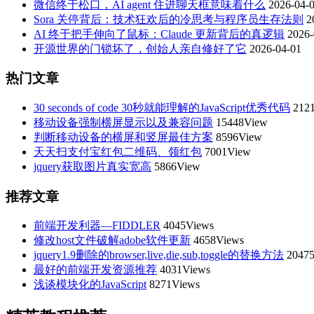
微信终于松口，AI agent 住进聊天框意味着什么
2026-04-
Sora 关停背后：技术狂欢后的冷思考与程序员生存法则
2
AI 终于把手伸向了鼠标：Claude 更新背后的真逻辑
2026-
开源世界的门锁坏了，创始人亲自修好了它
2026-04-01
热门文章
30 seconds of code 30秒就能理解的JavaScript优秀代码
212
移动设备强制横屏显示以及兼容问题
15448View
判断移动设备的横屏和竖屏最佳方案
8596View
天天扫支付宝红包二维码、领红包
7001View
jquery获取图片真实宽高
5866View
推荐文章
前端开发利器—FIDDLER
4045Views
修改host文件破解adobe软件更新
4658Views
jquery1.9删除的browser,live,die,sub,toggle的替换方法
20475
最好的前端开发资源推荐
4031Views
浅谈模块化的JavaScript
8271Views