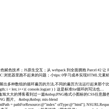
色赋色技术；JS原生交互；从 webpack 到全面拥抱 Parcel #2
 在 UC 浏览器里跑不起来的问题；小tips: 0学习成本实现HTML元
至今已经发展出多种数组的循环遍历的方法,不同的遍历方法运行起来那
length; i < len; i++){ console.log(arr ) } 这是标准for循环的写法也…
旭大大的博客看到过一篇&nbsp;PNG格式小图标的CSS任
nbsp;&nbsp; mix-blend
athForResource:@"index" ofType:@"html"]; NSURLRequest *