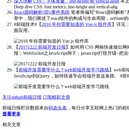
深入理解 CSS：字体度量、line-height 和 vertical-align
本文
Deep dive CSS: font metrics, line-height and vertical-alig
React源码解析(四):事件系统
笔者将编写"React源码解
章中，我们阐述了react组件的构成与生命周期，setStat
#前端技术#【
2018 年你需要知道的 Vue.js 组件库
】详见
面应用。 ​​​
【
20171222 前端开发日报
】如何用 CSS 网格快速做出网站原
报；WebSocket之JavaScript例子；javascript打怪升
【
前端开发需要学什么？web前端开发学习路线
】web
JavaScript到jQuery，如何快速学会前端开发这条路。
#前端
关注github前端日报
订阅精彩文章
前端日报栏目数据来自
码农头条
，每日分享互联网上热门的前
查看更多
相关文章