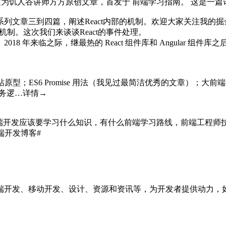
为饥人谷讲师方方原创文章，首发于 前端学习指南。 这是一篇译文，对 in
析"系列文章三到四篇，阐述React内部的机制。欢迎大家关注我
e的机制。这次我们来谈谈React的事件处理。
：
2018 年来临之际，继最热的 React 组件库和 Angular 组件库
型；ES6 Promise 用法（我见过最简洁优秀的文章）；大前端神器安利
级–把业务逻…详情→
​​​
前端开发应该要学习什么知识，有什么前端学习路线，前端工程师技能，
开发博客# ​​​
端开发、移动开发、设计、资源和资讯等，为开发者提供动力，