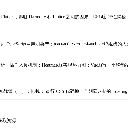
utter ，聊聊 Harmony 和 Flutter 之间的因果；ES
peScript – 声明类型；react-redux-router4-webpack2组成的大众
析－插件入侵机制；Heatmap.js 实现热力图；Vue.js写一个移动端
战篇（一）：拖拽；50 行 CSS 代码撸一个阴阳八卦的 Loading 动效；Seg
获取资源。