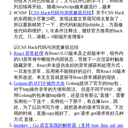
些技术方向已经敲定了，又可以开心的学习了，node系
列后续再开始。 随着JavaScript越来越流行，越来
#CSS#【
CSS Hack代码与浏览兼容总结
】关于CSS Hack
的东西能少尽量少吧。发现这篇文章我写得太复杂了，
所以重新精简了一下，把代码粘贴到jsfiddle上，方面修
改代码和维护。1, IE条件注释法，微软官方推荐的hack
方式。只…请戳→
#前端开发博客# ​​​
React 异常处理
在React 0.15版本及之前版本中，组件内
的UI异常将中断组件内部状态，导致下一次渲染时触发
隐藏异常。React并未提供友好的异常捕获和处理方式，
一旦发生异常，应用将不能很好的运行。而React 16版本
有所改进。本文主旨就是探寻React异常捕获的现状，
Golang 的 HTTP 操作大全
Golang提供了官方的http包，
对于http操作非常的方便和简洁。 但是不同于PHP，使
用Golang的包来做http操作，还是没有那么”直接“，需要
实例化一下这个，实例化一下那个，有点像Java，因
此，为了以后书写方便，就把基本的请求写在此。下次
用的时候，直接copy就好了。 get 请求 get请求有好几种
方式 直接…
monkey：Go 语言实现的解析器（支持 json, linq, sql, net,