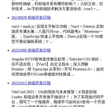
新特性揭秘，对前端开发有哪些影响？；入职之前，狂
补技术，4w字的前端技术解决方案送给你（vue3 + ...
20230929 前端开发日报
vue3 + mark.js | 实现文字标注功能；Vue3 + Fabricjs 定制
国庆专属头像；八股只问vue，代码题考js「Momenta一
面」；TypeScript 快速上手指南；Three.js实现一个3D模
型可视化编辑系统；V ...
20231006 前端开发日报
Angular HTTP装饰器优雅后处理；Tailwind CSS 很好，
但不适合我；【Vue3】自定义指令；深入理解
Promise：用 Typescript 从零到一手写 Promises/A+；如何
丝滑地使用VSCode将键值对转换成 ...
20231013 前端开发日报
ViteConf 2023：Vite的现状与未来展望；if 我是前端
Leader, 前端业务开发做不做设计？；为了实现低代码平
台，我写了一个拖拽库，顺便学习如何从0发布一个开源
库；Vue3 组件库设计 | 分享 Varlet UI 开源组 ...