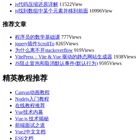
js代码压缩还原详解
11522View
js找到数组中某个元素并移到前面
10996View
推荐文章
程序员的数学基础课
777Views
jquery插件ScrollTo
8265Views
为什么离不开stackoverflow
919Views
VitePress：Vite & Vue 驱动的静态网站生成器
1938Views
JS阻止冒泡和取消默认事件(默认行为)
9595Views
精英教程推荐
Canvas动画教程
Nodejs入门教程
在线教程推荐
Vue技术内幕
Vue.js 技术揭秘
前端面试之道
Vue2中文文档
ES6文档