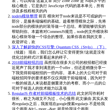
衷，可以阅读 这篇文章 简介 Zone Zone 是 Napa.js 中的
核心概念，它是执行 JavaScript 代码的基本单元，所有
涉及多线程相关的内
nodejs模块整理
前言 模块对于node来说是不可或缺的一
部分，是服务端编程的基础。趁着整理模块之际，先将
node部分的模块的封装等做一个总结。希望能够切实的
帮助到你。本篇将对CommenJS规范，node的文件模块和
核心模块等做一个综合的整理。如果你喜欢我的文章，
欢迎评论，欢
深入了解超快的CSS引擎: Quantum CSS（Stylo）（下）
（续篇） 现在，我们怎么样让它变得更快?这就是没有
优化过的样式计算看起来的样子。
2018前端校招总结
虽然现在很多大公司的校招都已经接
近尾声了我才拿到满意的一个offer，但还是稍微分享一
下我觉得前端校招的一些内容。 基本上的大公司对于前
端校招同学的要求都不仅仅局限于前端领域，因为对于
一般的候选人来说都是侧重潜力的考察。而小一点的公
司对于候选人的技术能力以及项
RegularJS 作者对前端模板技术的总结
此文的写作耗时
很长，称之为雄文不为过，小心慢用 此文缘由 其实从发
布regularjs之后，我发现在google搜索regularjs 不是给我
这个画面 &lt;!– more –&gt; 就是给我这个画面