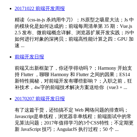
20171022 前端开发周报
精读《css-in-js 杀鸡用牛刀》；JS原型之吸星大法；Js 中
的模块化是如何达成的；前端每周清单第 35 期：Vue.js
2.5 发布、微前端概念详解、浏览器扩展开发实践；JS中
如何进行对象的深拷贝；前端高性能计算之四：GPU 加
速 ...
前端开发日报
前端又出新框架了，你还学得动吗？；Harmony 开始支
持 Flutter ，聊聊 Harmony 和 Flutter 之间的因果；ES14
新特性揭秘，对前端开发有哪些影响？；入职之前，狂
补技术，4w字的前端技术解决方案送给你（vue3 + ...
20170207 前端开发日报
有了这篇干货，还怕搞不定 Web 网络问题的排查吗；
Javascript是单线程，浏览器非单线程；前端面试中的常
见算法问题；2017年值得学习的3个CSS特性；不定期更
新 JavaScript 技巧；AngularJS 执行过程；50 个 ...