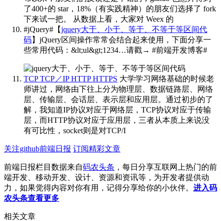
了400+的 star，18%（有实践精神）的朋友们选择了 fork
下来试一把。 从数据上看，大家对 Weex 的
#jQuery#【
jquery大于、小于、等于、不等于等区间代
码
】jQuery区间操作常常会结合起来使用，下面分享一
些常用代码：&lt;ul&gt;1234…请戳→
#前端开发博客# ​​​
TCP TCP／IP HTTP HTTPS
大学学习网络基础的时候老
师讲过，网络由下往上分为物理层、数据链路层、网络
层、传输层、会话层、表示层和应用层。通过初步的了
解，我知道IP协议对应于网络层，TCP协议对应于传输
层，而HTTP协议对应于应用层，三者从本质上来说没
有可比性，socket则是对TCP/I
关注github前端日报
订阅精彩文章
前端日报栏目数据来自
码农头条
，每日分享互联网上热门的前
端开发、移动开发、设计、资源和资讯等，为开发者提供动
力，如果觉得内容对你有用，记得分享给你的小伙伴。
进入码
农头条查看更多
相关文章