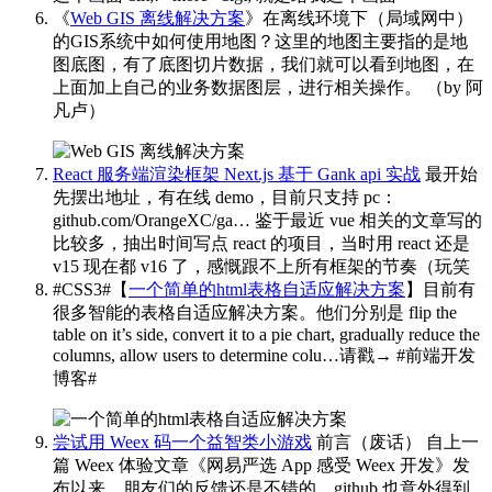
《
Web GIS 离线解决方案
》在离线环境下（局域网中）
的GIS系统中如何使用地图？这里的地图主要指的是地
图底图，有了底图切片数据，我们就可以看到地图，在
上面加上自己的业务数据图层，进行相关操作。
（by 阿
凡卢） ​​​
React 服务端渲染框架 Next.js 基于 Gank api 实战
最开始
先摆出地址，有在线 demo，目前只支持 pc：
github.com/OrangeXC/ga… 鉴于最近 vue 相关的文章写的
比较多，抽出时间写点 react 的项目，当时用 react 还是
v15 现在都 v16 了，感慨跟不上所有框架的节奏（玩笑
#CSS3#【
一个简单的html表格自适应解决方案
】目前有
很多智能的表格自适应解决方案。他们分别是 flip the
table on it’s side, convert it to a pie chart, gradually reduce the
columns, allow users to determine colu…请戳→
#前端开发
博客# ​​​
尝试用 Weex 码一个益智类小游戏
前言（废话） 自上一
篇 Weex 体验文章《网易严选 App 感受 Weex 开发》发
布以来，朋友们的反馈还是不错的，github 也意外得到