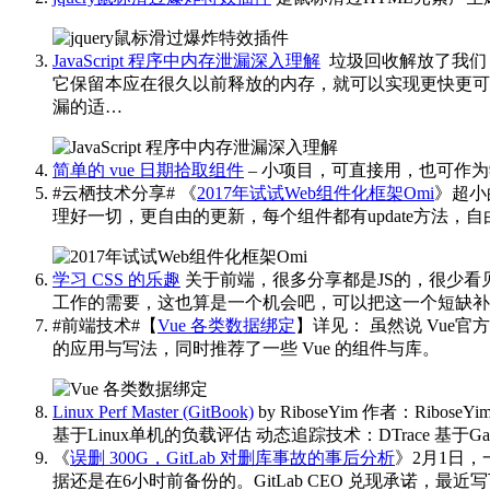
JavaScript 程序中内存泄漏深入理解
​​​
垃圾回收解放了我们
它保留本应在很久以前释放的内存，就可以实现更快更可靠的
漏的适…
简单的 vue 日期拾取组件
– 小项目，可直接用，也可作为学习 
#云栖技术分享# 《
2017年试试Web组件化框架Omi
》超小的
理好一切，更自由的更新，每个组件都有update方法，
学习 CSS 的乐趣
关于前端，很多分享都是JS的，很少看见
工作的需要，这也算是一个机会吧，可以把这一个短缺补上
#前端技术#【
Vue 各类数据绑定
】详见：
虽然说 Vue
的应用与写法，同时推荐了一些 Vue 的组件与库。 ​​​
Linux Perf Master (GitBook)
by RiboseYim
作者：Ribose
基于Linux单机的负载评估 动态追踪技术：DTrace 基于Ga
《
误删 300G，GitLab 对删库事故的事后分析
》2月1日，
据还是在6小时前备份的。GitLab CEO 兑现承诺，最