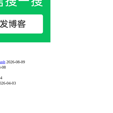
sh
2026-08-09
-08
04
026-04-03