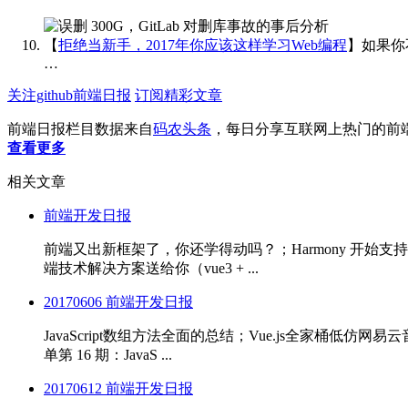
【
拒绝当新手，2017年你应该这样学习Web编程
】如果你
…
关注github前端日报
订阅精彩文章
前端日报栏目数据来自
码农头条
，每日分享互联网上热门的前
查看更多
相关文章
前端开发日报
前端又出新框架了，你还学得动吗？；Harmony 开始支持 Fl
端技术解决方案送给你（vue3 + ...
20170606 前端开发日报
JavaScript数组方法全面的总结；Vue.js全家桶低仿
单第 16 期：JavaS ...
20170612 前端开发日报