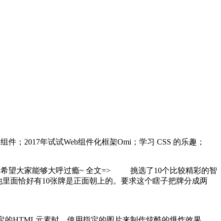
取组件；2017年试试Web组件化框架Omi；学习 CSS 的乐趣；
望大家能够大呼过瘾~ 全文=>
​​​
挑选了10个比较精彩的智
他里面恰好有10张牌是正面朝上的。要求这个瞎子把牌分成两
定的HTML元素时，使用指定的图片来制作炫酷的爆炸效果。 ​​​