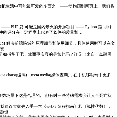
滤镜把生活中可能最可爱的东西之一——动物画到网页上。我们将
 PHP 篇 可能是国内最火的开源项目 —— Python 篇 可能
，而软件的评分在一定程度上代表了软件的质量和…
XDM 解决前端跨域的原理细节和使用细节，具体使用时可以在文
面被
对它了如指掌了吧，然而事实真的是如此吗？详见
（来自：点融黑
ta charst(编码)、meta media(媒体查询)，在手机移动端中更多
多数场景下这是合理的。 但有时一些特殊需求会让人半死亡状
，我建议大家去入手一本《webGl编程指南》和《线性代数》，
题也