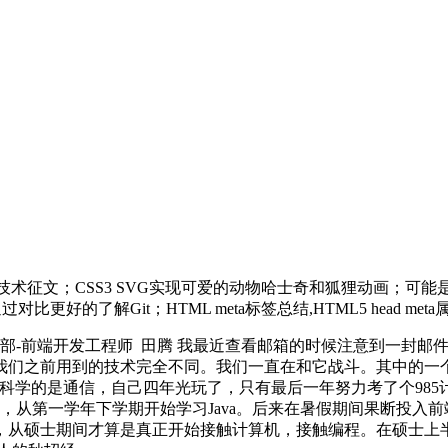
术征文；CSS3 SVG实现可爱的动物哈士奇和狐狸动画；可能是国内最火
好的了解Git；HTML meta标签总结,HTML5 head met
研发部-前端开发工程师 田腾 我最近查看邮箱的时候注意到一封邮件。邮
性和我们之前用到的技术完全不同。我们一直在和它战斗。其中的
科学的是通信，自己四年光玩了，只有最后一年努力考了个985
，从第一学年下学期开始学习Java。后来在暑假期间果断投入
士，从硕士期间才算是真正开始接触计算机，接触编程。在硕士