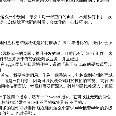
佛就在半年前。我在使用这个版本的 React Router 时，也遇到了
有这么一个疑问，每次面对一张空白的页面，不知从何下手，没
是，总结我写代码的时候，会优化的一些技巧 实…
化是个现代的概念。本文将快速回溯和总结模块化是如何推动了 JS 世界进化的。我们不会罗
以快速搭建出风格统一的页面，提升开发效率。目前已有近 50 个组件，这
性 组件都是来源于有赞的微商城业务，并且经过…
 在 eggjs 团队的日常协作中，遵循「基于 GitLab 的硬盘式异步
是当…
 首先，我要感謝網易。作為一個香港人，能夠拿到杭州的面試
，這是一件好事，因為可以反映公司對於技術的重視。 前言 謝
的兩輪技術面試，考察點廣泛而深入。雖然問題比較深入，但這
中除了这两个指令，还有一个 v-bind 指令。它可以往元素的属性
TML标签指定属性 HTML不同的标签具有 不同的…
多的组件可以选择 现在碰到这么个需求 table嵌套table 的多级
么传值的… 也就是那…