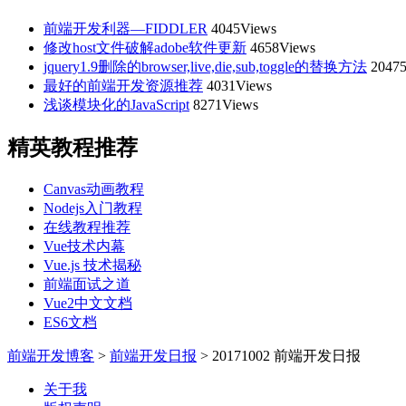
前端开发利器—FIDDLER
4045Views
修改host文件破解adobe软件更新
4658Views
jquery1.9删除的browser,live,die,sub,toggle的替换方法
20475
最好的前端开发资源推荐
4031Views
浅谈模块化的JavaScript
8271Views
精英教程推荐
Canvas动画教程
Nodejs入门教程
在线教程推荐
Vue技术内幕
Vue.js 技术揭秘
前端面试之道
Vue2中文文档
ES6文档
前端开发博客
>
前端开发日报
>
20171002 前端开发日报
关于我