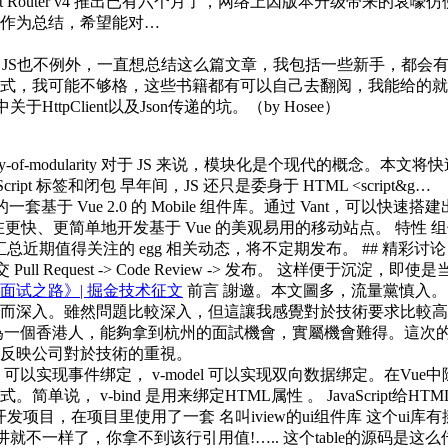
ct Router v4 推出已有六个月了，网络上因版本升级带来的哀嚎仿
作为总结，希望能对…
，JS也不例外，一直想总结这么篇文章，我包括一些新手，都会
式，我可能不够格，这些书籍都有可以自己去翻阅，我能给的就
HttpClient以及Json传递的坑。
（by Hosee） ​​​
les/brief-history-of-modularity 对于 JS 来说，模块
t 标签和闭包 早年间，JS 还只是委身于 HTML <script&g…
源的一套基于 Vue 2.0 的 Mobile 组件库。通过 Vant，可
旨在更快、更简单地开发基于 Vue 的美观易用的移动站点。 特
，用于汇总近期值得关注的 egg 相关动态，将不定期发布。 ## 精彩讨论
Pull Request -> Code Review -> 发布。 这样便于沉淀，即使
试之路》| 掘金技术征文
前言 謝邀。本文圖多，流量黨慎入。
而深入。雖然問題比較深入，但這讓我感覺對於技術要求比較高
為一個香港人，能夠拿到杭州的面試機會，實屬機會難得。這次
反映公司對於技術的重視。
 可以实现事件绑定， v-model 可以实现双向数据绑定。在Vue
， v-bind 是用来绑定HTML属性 。 JavaScript给H
开发项目，在项目里使用了一套 名叫iview的ui组件库 这个ui库有挺
来讲就不一样了，你拿不到该行引用值!….. 这个table的源码是这