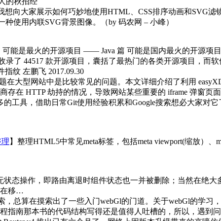
本人的秋招经
我想向大家展示如何巧妙地使用HTML、CSS排序动画和SVG
一种使用内联SVG背景图像。
（by 码农网 – 小峰） ​​​
可能是最火的开源项目 —— Java 篇 可能是国内最火的开源项目 ——
中国收录了 44517 款开源项目，囊括了最热门的各类开源项目
纹 左鹏飞 2017.09.30
题在大型网站中是比较常见的问题。本文详细介绍了利用 easy
在 HTTP 劫持的情况，导致网站某些重要的 iframe 弹窗页
多的工具，借助日常Git使用经验积累和Google搜索想必大家
整理
】整理HTML5中常见meta标签，包括meta viewport(缩放）、me
无状态操作，即路由离退时组件状态也一并被删除；当然在绝大
在移…
，总算在摸索出了一些入门webGl的门道。关于webGl的学习
程指南那本书的代码结构写得还是值得人吐槽的，所以，遇到问