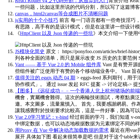
React Router v4 之代码分割：从放弃到入门
背景介绍 Rea
一些问题，比如这里所说的代码分割，所以写了这篇博客
canvas，html2canvas等合成图片不清晰问题
js实用的十个小技巧
前言 每一门语言都有一些奇技淫巧
有思路，高手有的是设计模式，但是在这里讲一些设计模
《
HttpClient 以及 Json 传递的一些坑
》本文介绍一下使用中关于
JS模块化简史
原文： https://ponyfoo.com/artic
列各种全面的清单，而只是展示改变 JS 历史的主要范例 Scrip
Vant —— 基于 Vue 2.0 的 Mobile 组件库
Vant 是有赞开
些组件被广泛使用于有赞的各个移动端业务中。 Vant 
值得关注的 eggjs 动态 04 期
> eggjs-feed 系列期刊
协作模式」。 通过 issue 发起 RFC 提案 -> 讨论定稿-> 提交 
【图多】《远征成功﹣﹣一个香港人北上杭州猪场的前端面
機會，實屬機會難得。這次的兩輪技術面試，考察點廣泛
邀。本文圖多，流量黨慎入。 首先，我要感謝網易。作
讓我感覺對於技術要求比較高，這是一件好事，因為可以
Vue 2.0学习笔记：v-bind
经过前面的学习，我们知道 v-on
中绑定数据，也可以动态地根据数据为元素绑定不同的样式。简单说
用Proxy 在 Vue 中解决动态加载数据的需求
最近在用vue
展开 具体如下图 看起来很简单是吧 但是对于这个table