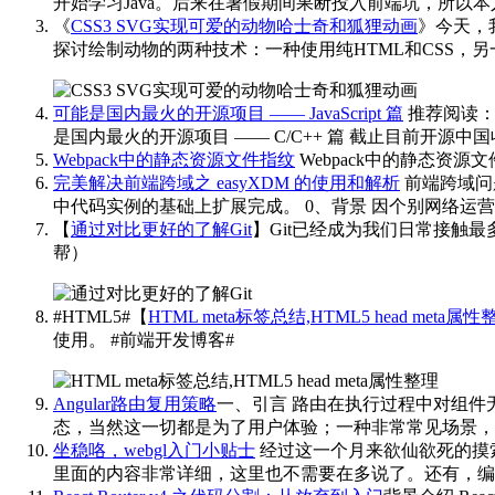
开始学习Java。后来在暑假期间果断投入前端坑，所以
《
CSS3 SVG实现可爱的动物哈士奇和狐狸动画
》今天，
探讨绘制动物的两种技术：一种使用纯HTML和CSS，另
可能是国内最火的开源项目 —— JavaScript 篇
推荐阅读： 
是国内最火的开源项目 —— C/C++ 篇 截止目前开源
Webpack中的静态资源文件指纹
Webpack中的静态资源文件指
完美解决前端跨域之 easyXDM 的使用和解析
前端跨域问
中代码实例的基础上扩展完成。 0、背景 因个别网络运营商存
【
通过对比更好的了解Git
】Git已经成为我们日常接触最
帮） ​​​​
#HTML5#【
HTML meta标签总结,HTML5 head meta属性
使用。
#前端开发博客# ​​​
Angular路由复用策略
一、引言 路由在执行过程中对组件
态，当然这一切都是为了用户体验；一种非常常见场景，
坐稳咯，webgl入门小贴士
经过这一个月来欲仙欲死的摸索
里面的内容非常详细，这里也不需要在多说了。还有，编