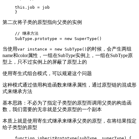
this.job = job

}
第二次将子类的原型指向父类的实例
// 继承方法

SubType.prototype = new SuperType()
当使用
的时候，会产生两组
var instance = new SubType()
name和color属性，一组在SubType实例上，一组在SubType原
型上，只不过实例上的屏蔽了原型上的
使用寄生式组合模式，可以规避这个问题
这种模式通过借用构造函数来继承属性，通过原型链的混成形
式来继承方法
基本思路：不必为了指定子类型的原型而调用父类的构造函
数，我们需要的无非就是父类原型的一个副本
本质上就是使用寄生式继承来继承父类的原型，在将结果指定
给子类型的原型
function inheritPrototype(subType, superType) {
