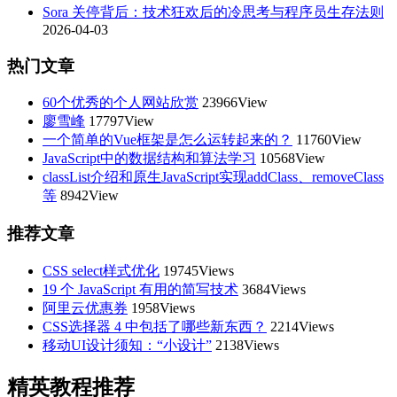
Sora 关停背后：技术狂欢后的冷思考与程序员生存法则
2026-04-03
热门文章
60个优秀的个人网站欣赏
23966View
廖雪峰
17797View
一个简单的Vue框架是怎么运转起来的？
11760View
JavaScript中的数据结构和算法学习
10568View
classList介绍和原生JavaScript实现addClass、removeClass
等
8942View
推荐文章
CSS select样式优化
19745Views
19 个 JavaScript 有用的简写技术
3684Views
阿里云优惠券
1958Views
CSS选择器 4 中包括了哪些新东西？
2214Views
移动UI设计须知：“小设计”
2138Views
精英教程推荐