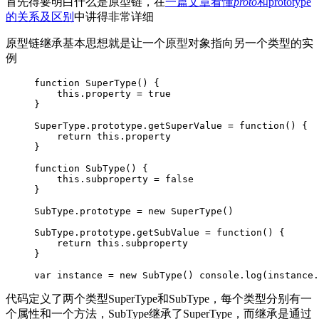
首先得要明白什么是原型链，在
一篇文章看懂
proto
和prototype
的关系及区别
中讲得非常详细
原型链继承基本思想就是让一个原型对象指向另一个类型的实
例
function SuperType() {

    this.property = true

}

SuperType.prototype.getSuperValue = function() {

    return this.property

}

function SubType() {

    this.subproperty = false

}

SubType.prototype = new SuperType()

SubType.prototype.getSubValue = function() {

    return this.subproperty

}

var instance = new SubType() console.log(instance.
代码定义了两个类型SuperType和SubType，每个类型分别有一
个属性和一个方法，SubType继承了SuperType，而继承是通过