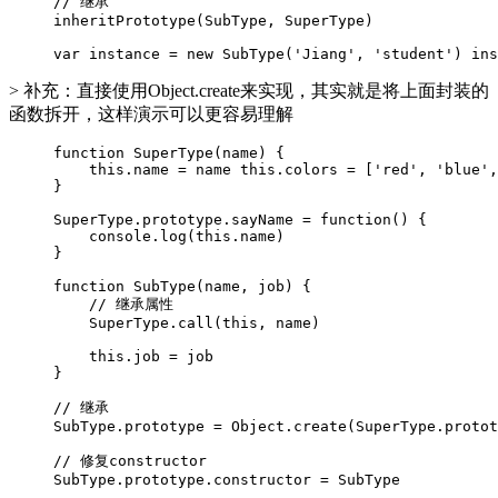
// 继承

inheritPrototype(SubType, SuperType)

var instance = new SubType('Jiang', 'student') ins
> 补充：直接使用Object.create来实现，其实就是将上面封装的
函数拆开，这样演示可以更容易理解
function SuperType(name) {

    this.name = name this.colors = ['red', 'blue',
}

SuperType.prototype.sayName = function() {

    console.log(this.name)

}

function SubType(name, job) {

    // 继承属性

    SuperType.call(this, name)

    this.job = job

}

// 继承

SubType.prototype = Object.create(SuperType.protot
// 修复constructor

SubType.prototype.constructor = SubType
