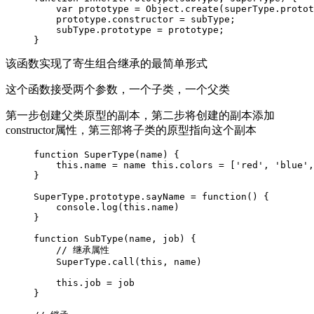
    var prototype = Object.create(superType.protot
    prototype.constructor = subType;

    subType.prototype = prototype;

}
该函数实现了寄生组合继承的最简单形式
这个函数接受两个参数，一个子类，一个父类
第一步创建父类原型的副本，第二步将创建的副本添加
constructor属性，第三部将子类的原型指向这个副本
function SuperType(name) {

    this.name = name this.colors = ['red', 'blue',
}

SuperType.prototype.sayName = function() {

    console.log(this.name)

}

function SubType(name, job) {

    // 继承属性

    SuperType.call(this, name)

    this.job = job

}
