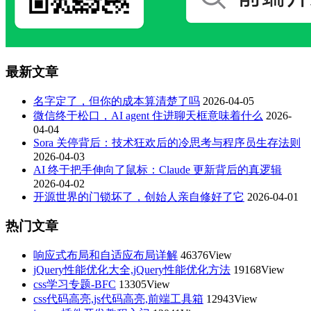
最新文章
名字定了，但你的成本算清楚了吗
2026-04-05
微信终于松口，AI agent 住进聊天框意味着什么
2026-
04-04
Sora 关停背后：技术狂欢后的冷思考与程序员生存法则
2026-04-03
AI 终于把手伸向了鼠标：Claude 更新背后的真逻辑
2026-04-02
开源世界的门锁坏了，创始人亲自修好了它
2026-04-01
热门文章
响应式布局和自适应布局详解
46376View
jQuery性能优化大全,jQuery性能优化方法
19168View
css学习专题-BFC
13305View
css代码高亮,js代码高亮,前端工具箱
12943View