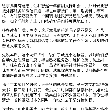
这事儿挺有意思，让我想起十年前刚入行那会儿。那时候要想
把外部服务和微信打通，得去申请接口，填一堆资料，等审
核，有时候还要为了一个回调地址跟产品经理吵半天。现在倒
好，扫个码就能连上，门槛确实是肉眼可见地低了。
很多读者问我，鱼皮，这玩意儿值得追吗？是不是又一个风
口？其实工具本身没有风口，只有需求。咱们今天不聊那些虚
头巴脑的概念，就聊聊这背后到底解决了什么问题，以及咱们
普通人该怎么看。
先说本质。这个龙虾插件，说白了就是个连接器。以前咱们想
自动化处理微信消息，得自己搭服务器，维护心跳，防止封
号。现在官方出了个路子，虽然可能是针对特定场景的，但意
味着生态正在慢慢打开缝隙。就像你家里装修，以前想装个智
能插座得砸墙布线，现在直接插上去就能用。
我当年带项目的时候，最头疼的就是集成。第三方文档写得像
天书，接口动不动就变，最后大半时间都在修修补补。如果这
种官方插件能稳定下来，确实能省掉不少基建成本。但你也得
清楚，省掉基建成本的同时，你也失去了部分控制权。
这就好比租房和买房。租房方便，拎包入住，但你想砸个墙改