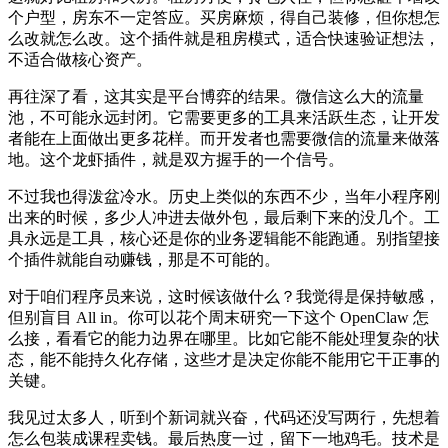
个户型，房东不一定答应。买房麻烦，得自己装修，但你想怎
么改就怎么改。这个插件就是租房模式，适合快速验证想法，
不适合做核心资产。
再往深了看，这其实是平台博弈的结果。微信这么大的流量
池，不可能永远封闭。它需要更多的工具来活跃生态，让开发
者能在上面做出更多花样。而开发者也需要微信的流量来做落
地。这个龙虾插件，就是双方握手的一个信号。
不过我也得泼盆冷水。历史上类似的东西不少，当年小程序刚
出来的时候，多少人冲进去做外包，最后剩下来的没几个。工
具永远是工具，核心还是你的业务逻辑能不能跑通。别指望接
个插件就能自动赚钱，那是不可能的。
对于咱们程序员来说，这时候该做什么？我觉得是保持敏感，
但别盲目 All in。你可以花个周末研究一下这个 OpenClaw 怎
么接，看看它的能力边界在哪里。比如它能不能处理复杂的状
态，能不能持久化存储，这些才是决定你能不能用它干正事的
关键。
我见过太多人，听到个新词就兴奋，代码还没写两行，先想着
怎么包装成课程卖钱。最后热度一过，留下一地鸡毛。技术是