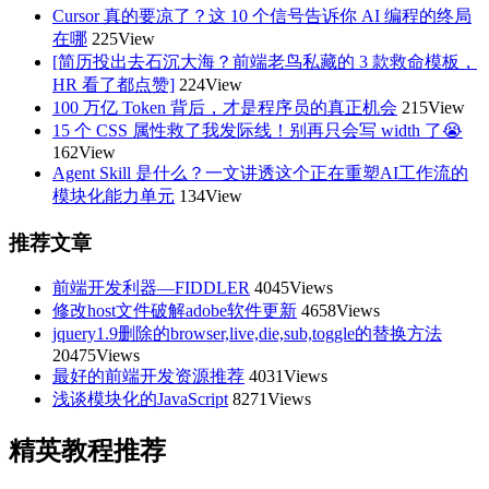
Cursor 真的要凉了？这 10 个信号告诉你 AI 编程的终局
在哪
225View
[简历投出去石沉大海？前端老鸟私藏的 3 款救命模板，
HR 看了都点赞]
224View
100 万亿 Token 背后，才是程序员的真正机会
215View
15 个 CSS 属性救了我发际线！别再只会写 width 了😭
162View
Agent Skill 是什么？一文讲透这个正在重塑AI工作流的
模块化能力单元
134View
推荐文章
前端开发利器—FIDDLER
4045Views
修改host文件破解adobe软件更新
4658Views
jquery1.9删除的browser,live,die,sub,toggle的替换方法
20475Views
最好的前端开发资源推荐
4031Views
浅谈模块化的JavaScript
8271Views
精英教程推荐