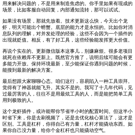
用来解决问题的，不是用来制造焦虑的。你手里如果有现成的
场景，比如客服自动回复，内部通知流转，那可以试试。
如果没有场景，那就先放着。技术更新这么快，今天出个龙
虾，明天可能出个螃蟹。底层的能力才是永恒的。比如你对消
息队列的理解，对并发处理的经验，这些不会因为一个插件的
出现就贬值。相反，有了好工具，这些经验能发挥更大价值。
再说个实在的。更新微信版本这事儿，别嫌麻烦。很多老项目
就死在依赖库不更新上。既然官方推了，说明后续可能会有更
多能力开放。保持环境最新，至少能保证你遇到问题的时候，
能搜到最新的解决方案。
最后想跟大家聊聊心态。咱们这行，容易陷入一种工具崇拜。
觉得有了神器就能飞升。其实不是的。我写了十几年代码，见
过最厉害的人，往往不是用最炫工具的人，而是能把简单工具
用到极致的人。
这个龙虾插件，或许能帮你节省半小时的配置时间。但这半小
时省下来，你是去刷视频了，还是去优化核心算法了，这才是
区别。工具是杠杆，你得自己有力量，杠杆才能撬动东西。如
果你自己没力量，给你个金杠杆也只能撬动空气。