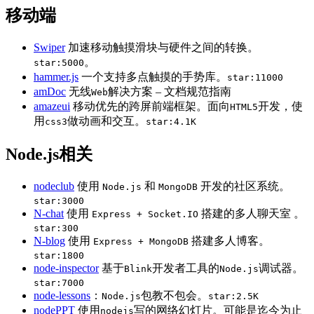
移动端
Swiper
加速移动触摸滑块与硬件之间的转换。
。
star:5000
hammer.js
一个支持多点触摸的手势库。
star:11000
amDoc
无线
解决方案 – 文档规范指南
Web
amazeui
移动优先的跨屏前端框架。面向
开发，使
HTML5
用
做动画和交互。
css3
star:4.1K
Node.js相关
nodeclub
使用
和
开发的社区系统。
Node.js
MongoDB
star:3000
N-chat
使用
搭建的多人聊天室 。
Express + Socket.IO
star:300
N-blog
使用
搭建多人博客。
Express + MongoDB
star:1800
node-inspector
基于
开发者工具的
调试器。
Blink
Node.js
star:7000
node-lessons
：
包教不包会。
Node.js
star:2.5K
nodePPT
使用
写的网络幻灯片。可能是迄今为止
nodejs