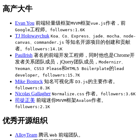
高产大牛
Evan You
前端轻量级框架
框架
作者，前
MVVM
vue.js
工程师。
Google
followers:1.6K
TJ Holowaychuk
Koa、Co、Express、jade、mocha、node-
等知名开源项目的创建和贡献
canvas、commander.js
者。
followers:14.1K
PaulIrish
著名的前端开发工程师，同时他也是Chrome开
发者关系团队成员，jQuery团队成员，
Modernizr、
和
的
Yeoman、CSS3 Please
HTML5 Boilerplate
lead
。
developer
followers:15.7K
Mike Bostock
知名可视化库
的主要作者。
D3.js
followers:8.3K
Nicolas Gallagher
作者。
Normalize.css
followers:3.6K
司徒正美
前端迷你
框架
作者。
MVVM
Avalon
followers:2.1K
优秀开源组织
AlloyTeam
腾讯
前端团队。
Web