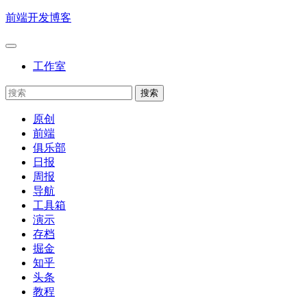
前端开发博客
工作室
原创
前端
俱乐部
日报
周报
导航
工具箱
演示
存档
掘金
知乎
头条
教程