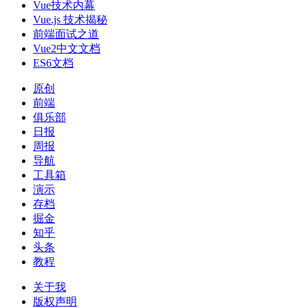
Vue技术内幕
Vue.js 技术揭秘
前端面试之道
Vue2中文文档
ES6文档
原创
前端
俱乐部
日报
周报
导航
工具箱
演示
存档
掘金
知乎
头条
教程
关于我
版权声明