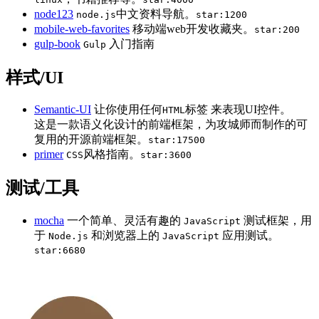
node123
中文资料导航。
node.js
star:1200
mobile-web-favorites
移动端web开发收藏夹。
star:200
gulp-book
入门指南
Gulp
样式/UI
Semantic-UI
让你使用任何
标签 来表现UI控件。
HTML
这是一款语义化设计的前端框架，为攻城师而制作的可
复用的开源前端框架。
star:17500
primer
风格指南。
CSS
star:3600
测试/工具
mocha
一个简单、灵活有趣的
测试框架，用
JavaScript
于
和浏览器上的
应用测试。
Node.js
JavaScript
star:6680