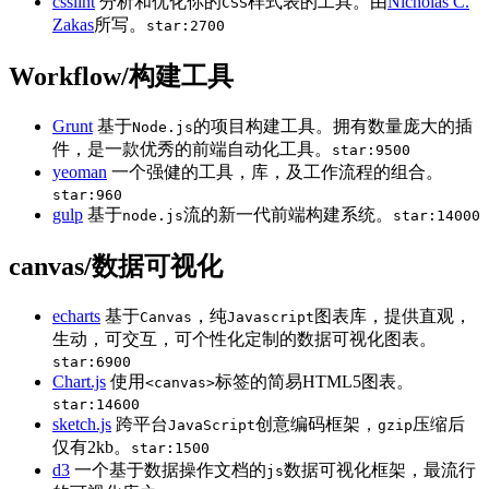
csslint
分析和优化你的
样式表的工具。由
Nicholas C.
CSS
Zakas
所写。
star:2700
Workflow/构建工具
Grunt
基于
的项目构建工具。拥有数量庞大的插
Node.js
件，是一款优秀的前端自动化工具。
star:9500
yeoman
一个强健的工具，库，及工作流程的组合。
star:960
gulp
基于
流的新一代前端构建系统。
node.js
star:14000
canvas/数据可视化
echarts
基于
，纯
图表库，提供直观，
Canvas
Javascript
生动，可交互，可个性化定制的数据可视化图表。
star:6900
Chart.js
使用
标签的简易HTML5图表。
<canvas>
star:14600
sketch.js
跨平台
创意编码框架，
压缩后
JavaScript
gzip
仅有2kb。
star:1500
d3
一个基于数据操作文档的
数据可视化框架，最流行
js