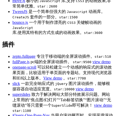
move.js
极小的
库,支持
的动画效果,非
JavaScript
CSS3
常简单优雅。
star：2600
TweenJS
是一个简单但强大的
动画库。
Javascript
套件的一部分。
CreateJS
star:1500
bounce.js
一个用于制作漂亮的
关键帧动画的
CSS3
JavaScript
库,使用其特有的方式生成的动画效果。
star:3600
插件
zepto.fullpage
专注于移动端的全屏滚动插件。
star:510
fullPage.js
pc端的全屏滚动插件。
view demo
star:9500
onepage-scroll
可以轻松建立一个动感的响应式的滚动效
果页面，比较适用于单页面的专题站。支持现代浏览器
和IE8以上版本。
View demo
。
star:7700
slick
一款完全响应式的
图片滚动插件，能够根
jQuery
据容器自动适应宽度。
view demo
star:10000
superslides
致力于解决网站大部分特效展示问题。网站
上常用的“焦点图/幻灯片”“Tab标签切换”“图片滚动”“无
缝滚动”等只需要一个
即可解决！
view demo
SuperSlide
star:1100
jQuery-One-Page-Nav
当用户滚动网页时，实现平滑滚动