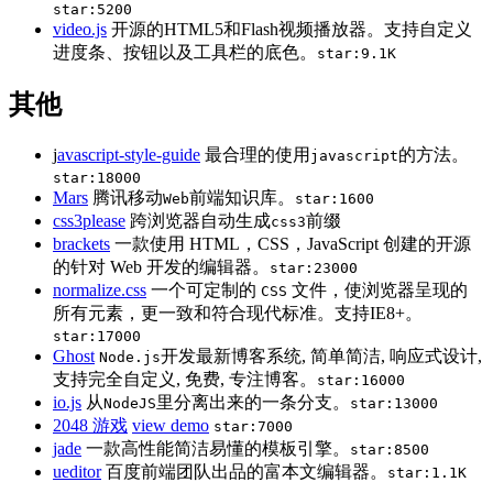
star:5200
video.js
开源的HTML5和Flash视频播放器。支持自定义
进度条、按钮以及工具栏的底色。
star:9.1K
其他
j
avascript-style-guide
最合理的使用
的方法。
javascript
star:18000
Mars
腾讯移动
前端知识库。
Web
star:1600
css3please
跨浏览器自动生成
前缀
css3
brackets
一款使用 HTML，CSS，JavaScript 创建的开源
的针对 Web 开发的编辑器。
star:23000
normalize.css
一个可定制的
文件，使浏览器呈现的
CSS
所有元素，更一致和符合现代标准。支持IE8+。
star:17000
Ghost
开发最新博客系统, 简单简洁, 响应式设计,
Node.js
支持完全自定义, 免费, 专注博客。
star:16000
io.js
从
里分离出来的一条分支。
NodeJS
star:13000
2048 游戏
view demo
star:7000
jade
一款高性能简洁易懂的模板引擎。
star:8500
ueditor
百度前端团队出品的富本文编辑器。
star:1.1K