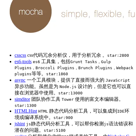
csscss
css代码冗余分析仪，用于分析冗余 。
star:2800
es6-tools
工具集，包括
es6
Grunt Tasks，Gulp
Plugins，Broccoli Plugins，Brunch Plugins，Webpack
等等。
plugins
star:1860
async
一个工具模块，提供了直接而强大的
JavaScript
异步功能。虽然是为
设计的，但是它也可以直
Node.js
接在浏览器中使用。
star:13000
simditor
团队协作工具
使用的富文本编辑器。
Tower
star:1300
HTMLHint
静态代码分析工具，可以集成到
环
HTML
IDE
境或编译系统中。
star:900
jshint
静态代码分析工具，可以帮你检测
语法错误和
js
js
潜在的问题。
star:5100