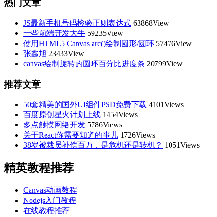
热门文章
JS最新手机号码检验正则表达式
63868View
一些前端开发大牛
59235View
使用HTML5 Canvas arc()绘制圆形/圆环
57476View
张鑫旭
23433View
canvas绘制旋转的圆环百分比进度条
20799View
推荐文章
50套精美的国外UI组件PSD免费下载
4101Views
百度原创星火计划上线
1454Views
多点触摸网络开发
5786Views
关于React你需要知道的事儿
1726Views
38岁被裁员补偿百万，是危机还是转机？
1051Views
精英教程推荐
Canvas动画教程
Nodejs入门教程
在线教程推荐