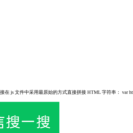
方式直接拼接 HTML 字符串： var html = ''; for (var i = 0