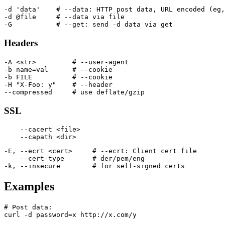
-d 'data'    # --data: HTTP post data, URL encoded (eg,
-d @file     # --data via file

Headers
-A <str>         # --user-agent

-b name=val      # --cookie

-b FILE          # --cookie

-H "X-Foo: y"    # --header

SSL
    --cacert <file>

-E, --ecrt <cert>     # --ecrt: Client cert file

    --cert-type       # der/pem/eng

Examples
# Post data:
