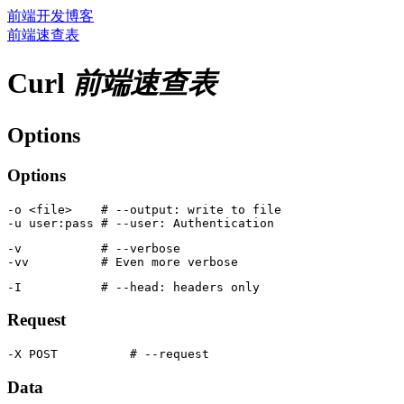
前端开发博客
前端速查表
Curl
前端速查表
Options
Options
-o <file>    # --output: write to file

-v           # --verbose

Request
Data