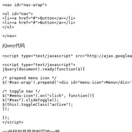
<nav id="nav-wrap">

<ul id="nav">

<li><a href="#">Button</a></li>

<li><a href="#">Button</a></li>

</ul>

</nav>
jQuery代码
<script type="text/javascript" src="http://ajax.googlea
<script type="text/javascript">

jQuery(document).ready(function($){

/* prepend menu icon */

$('#nav-wrap').prepend('<div id="menu-icon">Menu</div>'
/* toggle nav */

$("#menu-icon").on("click", function(){

$("#nav").slideToggle();

$(this).toggleClass("active");

});

});

</script>
css代码则是跟平时写的一样。