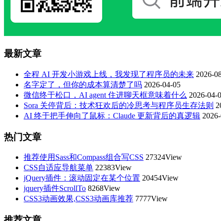
最新文章
全程 AI 开发小游戏上线，我发现了程序员的未来
2026-08
名字定了，但你的成本算清楚了吗
2026-04-05
微信终于松口，AI agent 住进聊天框意味着什么
2026-04-
Sora 关停背后：技术狂欢后的冷思考与程序员生存法则
2
AI 终于把手伸向了鼠标：Claude 更新背后的真逻辑
2026-
热门文章
推荐使用Sass和Compass组合写CSS
27324View
CSS自适应导航菜单
22383View
jQuery插件：滚动固定在某个位置
20454View
jquery插件ScrollTo
8268View
CSS3动画效果,CSS3动画库推荐
7777View
推荐文章