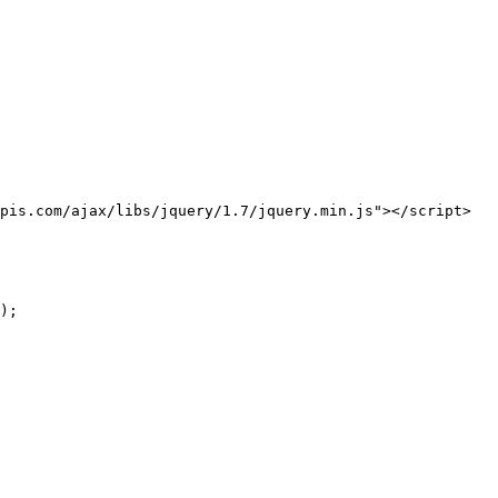
pis.com/ajax/libs/jquery/1.7/jquery.min.js"></script>

);
