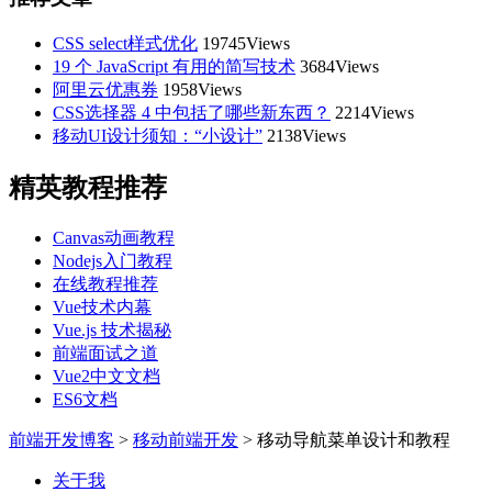
CSS select样式优化
19745Views
19 个 JavaScript 有用的简写技术
3684Views
阿里云优惠券
1958Views
CSS选择器 4 中包括了哪些新东西？
2214Views
移动UI设计须知：“小设计”
2138Views
精英教程推荐
Canvas动画教程
Nodejs入门教程
在线教程推荐
Vue技术内幕
Vue.js 技术揭秘
前端面试之道
Vue2中文文档
ES6文档
前端开发博客
>
移动前端开发
>
移动导航菜单设计和教程
关于我