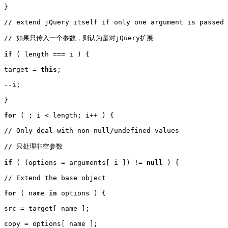
}

// extend jQuery itself if only one argument is passed

// 如果只传入一个参数，则认为是对jQuery扩展

if
 ( length === i ) {

target = 
this
;

--i;

}

for
 ( ; i < length; i++ ) {

// Only deal with non-null/undefined values

// 只处理非空参数

if
 ( (options = arguments[ i ]) != 
null
 ) {

// Extend the base object

for
 ( name 
in
 options ) {

src = target[ name ];

copy = options[ name ];
