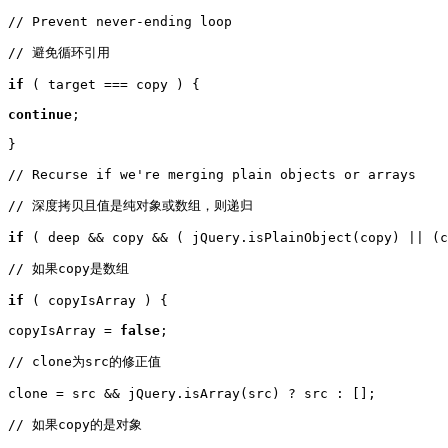
// Prevent never-ending loop

// 避免循环引用

if
 ( target === copy ) {

continue
;

}

// Recurse if we're merging plain objects or arrays

// 深度拷贝且值是纯对象或数组，则递归

if
 ( deep && copy && ( jQuery.isPlainObject(copy) || (c
// 如果copy是数组

if
 ( copyIsArray ) {

copyIsArray = 
false
;

// clone为src的修正值

clone = src && jQuery.isArray(src) ? src : [];

// 如果copy的是对象
