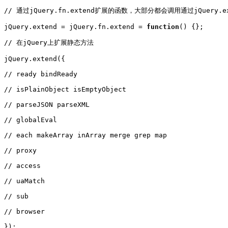
// 通过jQuery.fn.extend扩展的函数，大部分都会调用通过jQuery.e
jQuery.extend = jQuery.fn.extend = 
function
() {};

// 在jQuery上扩展静态方法

jQuery.extend({

// ready bindReady

// isPlainObject isEmptyObject

// parseJSON parseXML

// globalEval

// each makeArray inArray merge grep map

// proxy

// access

// uaMatch

// sub

// browser

});
