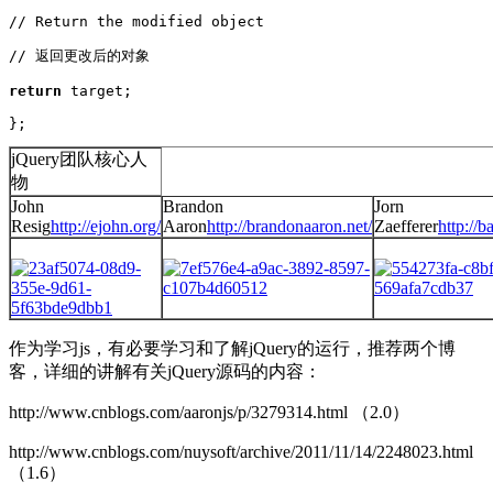
// Return the modified object

// 返回更改后的对象

return
 target;

};
jQuery团队核心人
物
John
Brandon
Jorn
Resig
http://ejohn.org/
Aaron
http://brandonaaron.net/
Zaefferer
http://b
作为学习js，有必要学习和了解jQuery的运行，推荐两个博
客，详细的讲解有关jQuery源码的内容：
http://www.cnblogs.com/aaronjs/p/3279314.html （2.0）
http://www.cnblogs.com/nuysoft/archive/2011/11/14/2248023.html
（1.6）