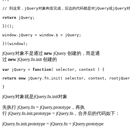
// 到这里，jQuery对象构造完成，后边的代码都是对jQuery或jQuery
return
 jQuery;

})();

window.jQuery = window.$ = jQuery;

})(window);
jQuery对象不是通过
new
jQuery 创建的，而是通
过
new
jQuery.fn.init 创建的
var
 jQuery = 
function
( selector, context ) {

return
new
 jQuery.fn.init( selector, context, rootjQuer
}
jQuery对象就是jQuery.fn.init对象
先执行 jQuery.fn = jQuery.prototype，再执
行 jQuery.fn.init.prototype = jQuery.fn，合并后的代码如下：
jQuery.fn.init.prototype = jQuery.fn = jQuery.prototype