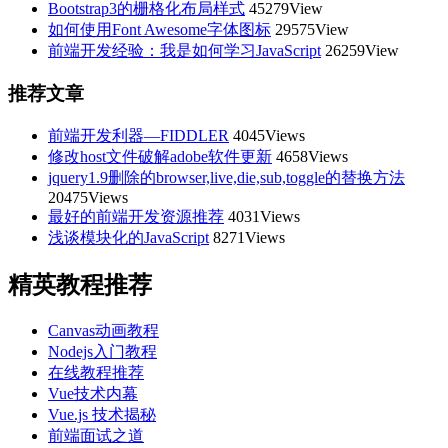
Bootstrap3的栅格化布局样式
45279View
如何使用Font Awesome字体图标
29575View
前端开发经验：我是如何学习JavaScript
26259View
推荐文章
前端开发利器—FIDDLER
4045Views
修改host文件破解adobe软件更新
4658Views
jquery1.9删除的browser,live,die,sub,toggle的替换方法
20475Views
最好的前端开发资源推荐
4031Views
浅谈模块化的JavaScript
8271Views
精英教程推荐
Canvas动画教程
Nodejs入门教程
在线教程推荐
Vue技术内幕
Vue.js 技术揭秘
前端面试之道