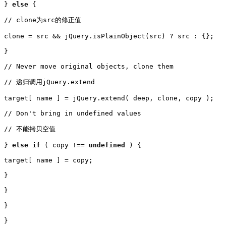
} 
else
 {

// clone为src的修正值

clone = src && jQuery.isPlainObject(src) ? src : {};

}

// Never move original objects, clone them

// 递归调用jQuery.extend

target[ name ] = jQuery.extend( deep, clone, copy );

// Don't bring in undefined values

// 不能拷贝空值

} 
else
if
 ( copy !== 
undefined
 ) {

target[ name ] = copy;

}

}

}

}
