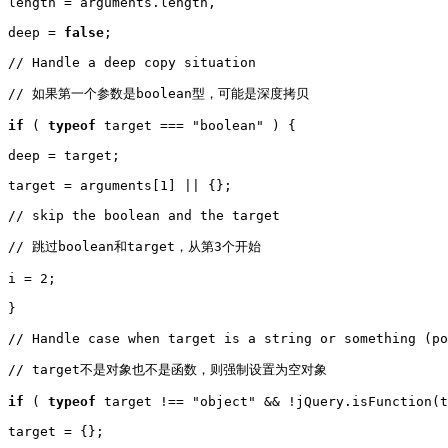
length = arguments.length,

deep = 
false
;

// Handle a deep copy situation

// 如果第一个参数是boolean型，可能是深度拷贝

if
 ( 
typeof
 target === "boolean" ) {

deep = target;

target = arguments[1] || {};

// skip the boolean and the target

// 跳过boolean和target，从第3个开始

i = 2;

}

// Handle case when target is a string or something (po
// target不是对象也不是函数，则强制设置为空对象

if
 ( 
typeof
 target !== "object" && !jQuery.isFunction(t
target = {};
