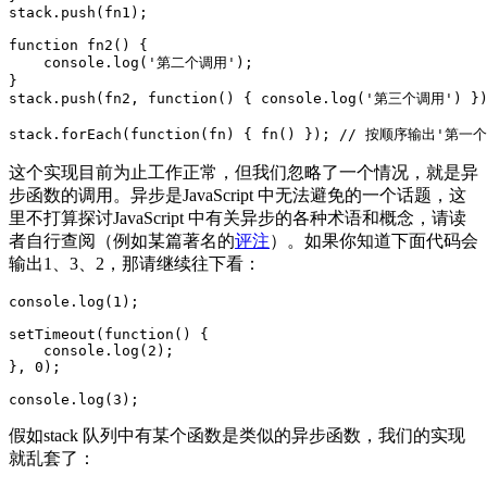
stack.push(fn1);

function
fn2
()
{

console
.log(
'第二个调用'
);

}

stack.push(fn2, 
function
()
{ 
console
.log(
'第三个调用'
) })
stack.forEach(
function
(fn)
{ fn() }); 
// 按顺序输出'第一
这个实现目前为止工作正常，但我们忽略了一个情况，就是异
步函数的调用。异步是JavaScript 中无法避免的一个话题，这
里不打算探讨JavaScript 中有关异步的各种术语和概念，请读
者自行查阅（例如某篇著名的
评注
）。如果你知道下面代码会
输出1、3、2，那请继续往下看：
console
.log(
1
);

setTimeout(
function
()
{

console
.log(
2
);

}, 
0
);

console
.log(
3
);
假如stack 队列中有某个函数是类似的异步函数，我们的实现
就乱套了：