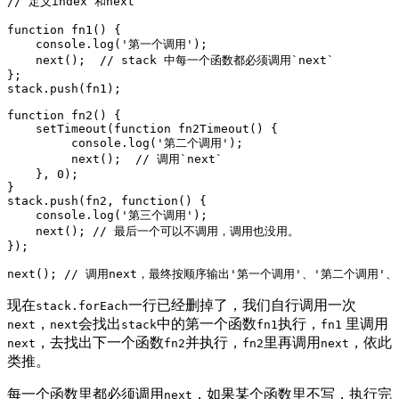
// 定义index 和next
function
fn1
()
{

console
.log(
'第一个调用'
);

    next();  
// stack 中每一个函数都必须调用`next`
};

stack.push(fn1);

function
fn2
()
{

    setTimeout(
function
fn2Timeout
()
{

console
.log(
'第二个调用'
);

         next();  
// 调用`next`
    }, 
0
);

}

stack.push(fn2, 
function
()
{

console
.log(
'第三个调用'
);

    next(); 
// 最后一个可以不调用，调用也没用。
});

next(); 
// 调用next，最终按顺序输出'第一个调用'、'第二个调用'
现在
一行已经删掉了，我们自行调用一次
stack.forEach
，
会找出
中的第一个函数
执行，
里调用
next
next
stack
fn1
fn1
，去找出下一个函数
并执行，
里再调用
，依此
next
fn2
fn2
next
类推。
每一个函数里都必须调用
，如果某个函数里不写，执行完
next