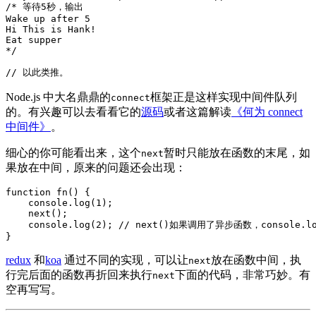
/* 等待5秒，输出

Wake up after 5

Hi This is Hank!

Eat supper

*/
// 以此类推。
Node.js 中大名鼎鼎的
框架正是这样实现中间件队列
connect
的。有兴趣可以去看看它的
源码
或者这篇解读
《何为 connect
中间件》
。
细心的你可能看出来，这个
暂时只能放在函数的末尾，如
next
果放在中间，原来的问题还会出现：
function
fn
()
{

console
.log(
1
);

    next();

console
.log(
2
); 
// next()如果调用了异步函数，console.l
}
redux
和
koa
通过不同的实现，可以让
放在函数中间，执
next
行完后面的函数再折回来执行
下面的代码，非常巧妙。有
next
空再写写。