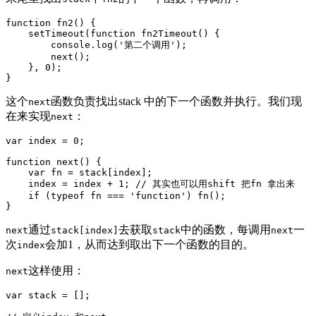
function
fn2
()
{

    setTimeout(
function
fn2Timeout
()
{

console
.log(
'第二个调用'
);

        next();

    }, 
0
);

}
这个
函数负责找出stack 中的下一个函数并执行。我们现
next
在来实现
：
next
var
 index = 
0
;

function
next
()
{

var
 fn = stack[index];

    index = index + 
1
; 
// 其实也可以用shift 把fn 拿出来
if
 (
typeof
 fn === 
'function'
) fn();

}
通过
去获取
中的函数，每调用
一
next
stack[index]
stack
next
次
会加1，从而达到取出下一个函数的目的。
index
这样使用：
next
var
 stack = [];
