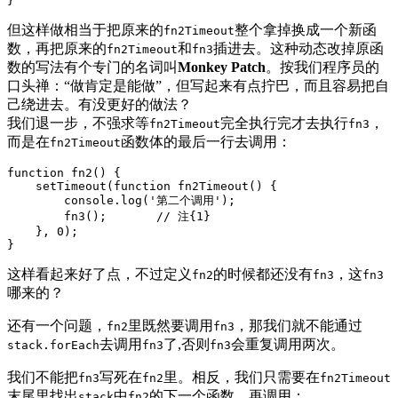
}
但这样做相当于把原来的
整个拿掉换成一个新函
fn2Timeout
数，再把原来的
和
插进去。这种动态改掉原函
fn2Timeout
fn3
数的写法有个专门的名词叫
Monkey Patch
。按我们程序员的
口头禅：“做肯定是能做”，但写起来有点拧巴，而且容易把自
己绕进去。有没更好的做法？
我们退一步，不强求等
完全执行完才去执行
，
fn2Timeout
fn3
而是在
函数体的最后一行去调用：
fn2Timeout
function
fn2
()
{

    setTimeout(
function
fn2Timeout
()
{

console
.log(
'第二个调用'
);

        fn3();       
// 注{1}
    }, 
0
);

}
这样看起来好了点，不过定义
的时候都还没有
，这
fn2
fn3
fn3
哪来的？
还有一个问题，
里既然要调用
，那我们就不能通过
fn2
fn3
去调用
了,否则
会重复调用两次。
stack.forEach
fn3
fn3
我们不能把
写死在
里。相反，我们只需要在
fn3
fn2
fn2Timeout
末尾里找出
中
的下一个函数，再调用：
stack
fn2