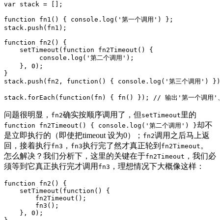
var
 stack = [];

function
fn1
()
{ 
console
.log(
'第一个调用'
) };

stack.push(fn1);

function
fn2
()
{

    setTimeout(
function
fn2Timeout
()
{

console
.log(
'第二个调用'
);

    }, 
0
);

}

stack.push(fn2, 
function
()
{ 
console
.log(
'第三个调用'
) })
stack.forEach(
function
(fn)
{ fn() }); 
// 输出'第一个调用
问题很明显，
确实按顺序调用了，但
里的
fn2
setTimeout
却不
function fn2Timeout() { console.log('第二个调用') }
是立即执行的（即使把timeout 设为0）；
调用之后马上返
fn2
回，接着执行
，
执行完了然才真正轮到
。
fn3
fn3
fn2Timeout
怎么解决？我们分析下，这里的关键在于
，我们必
fn2Timeout
须等到它真正执行完才调用
，理想情况下大概像这样：
fn3
function
fn2
()
{

    setTimeout(
function
()
{

        fn2Timeout();

        fn3();

    }, 
0
);
