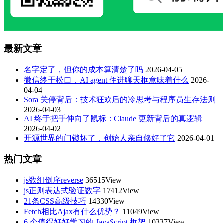
最新文章
名字定了，但你的成本算清楚了吗
2026-04-05
微信终于松口，AI agent 住进聊天框意味着什么
2026-
04-04
Sora 关停背后：技术狂欢后的冷思考与程序员生存法则
2026-04-03
AI 终于把手伸向了鼠标：Claude 更新背后的真逻辑
2026-04-02
开源世界的门锁坏了，创始人亲自修好了它
2026-04-01
热门文章
js数组倒序reverse
36515View
js正则表达式验证数字
17412View
21条CSS高级技巧
14330View
Fetch相比Ajax有什么优势？
11049View
6 个值得好好学习的 JavaScript 框架
10337View