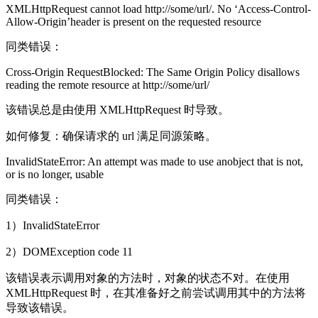
XMLHttpRequest cannot load http://some/url/. No ‘Access-Control-
Allow-Origin’header is present on the requested resource
同类错误：
Cross-Origin RequestBlocked: The Same Origin Policy disallows
reading the remote resource at http://some/url/
该错误总是由使用 XMLHttpRequest 时导致。
如何修复：确保请求的 url 满足同源策略。
InvalidStateError: An attempt was made to use anobject that is not,
or is no longer, usable
同类错误：
1）InvalidStateError
2）DOMException code 11
该错误表示调用对象的方法时，对象的状态不对。在使用
XMLHttpRequest 时，在其准备好之前尝试调用其中的方法将
导致该错误。