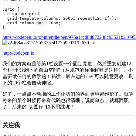
.grid
{
display
:
grid
;
grid
-
template
-
columns
:
250px
repeat
(
12
,
1
fr
);
grid
-
column
-
gap
:
10px
;
}
https://
codepen.io/robinrendle/
pen/976a1ccd8d872248cb3521b21695
http://
codepen.io
我们的方案就是给第1栏设置一个固定宽度，然后重复创建12
个栏“平分剩下的自由空间”（从规范的标准解释是这样）。不
需要做任何的数学题！易读，最左边的 nav 可以随意更改，剩
下的20个栏会自动伸缩。
好了，一点点不动脑的工作让我们的界面更容易维护了。就算
将来的某个时候再来看代码也很清晰，说简单点，就算辞职
了，后来的“切图仔”也不用跳坑！
关注我