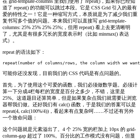
在 grid-template-columns 里我们使用了 repeat()，如果你已经知
道了 repeat() 的功能可以跳过本段。它是 CSS Grid 引入的最有
爱的特性之一！它是一种缩写方式，本质就是为了减少我们重
复书写多个值的问题。本来我们可以直接写 grid-template-
columns: 25% 25% 25% 25%;，但用 repeat() 看上去更清晰明
了，尤其是有很多冗长的宽度表示时（比如 minmax() 表达
式）。
repeat 的语法如下：
repeat
(
number of columns/rows, the column width we want
可能你还没发现，目前我们的 CSS 代码是有点问题的。
首先，为了使用这个可爱的函数，我们必须做数学题。必须计
算一下分成4栏每栏的宽度是百分之多少，不错，这里是
25%。这道题目还算简单，但是如果复杂点我们就需要让浏览
器帮我们做。还好我们有 calc() 函数，于是我们的答案可以是
repeat(4, calc(100%/4))，看起来有点复杂呵……不过还有另外
一个致命问题：
这个问题就是元素溢出了。4 个 25% 宽的栏加上 10px 的 grid-
column-gap 超过了 100%。百分比的工作模式没有问题，但显