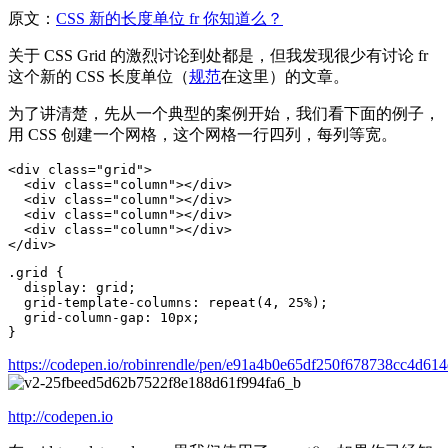
原文：
CSS 新的长度单位 fr 你知道么？
关于 CSS Grid 的激烈讨论到处都是，但我发现很少有讨论 fr
这个新的 CSS 长度单位（
规范
在这里）的文章。
为了讲清楚，先从一个典型的案例开始，我们看下面的例子，
用 CSS 创建一个网格，这个网格一行四列，每列等宽。
<
div
class
=
"grid"
>
<
div
class
=
"column"
></
div
>
<
div
class
=
"column"
></
div
>
<
div
class
=
"column"
></
div
>
<
div
class
=
"column"
></
div
>
</
div
>
.grid
{
display
:
grid
;
grid
-
template
-
columns
:
repeat
(
4
,
25%
);
grid
-
column
-
gap
:
10px
;
}
https://
codepen.io/robinrendle/
pen/e91a4b0e65df250f678738cc4d61
http://
codepen.io