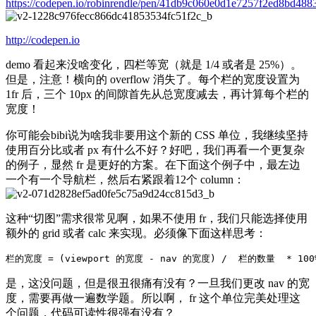
https://
codepen.io/robinrendle/
pen/41db9c060e0d1e7257f2ed8bd488
http://
codepen.io
demo 看起来没啥变化，四栏等宽（就是 1/4 或者是 25%）。
但是，注意！横向的 overflow 消失了。每个栏的宽度设置为
1fr 后，三个 10px 的间隙首先从总宽度减去，再计算每个栏的
宽度！
你可能会bibi说为啥我非要用这个新的 CSS 单位，我继续坚持
使用百分比或者 px 有什么不好？好吧，我们再看一个更复杂
的例子，显然 fr 是更好的方案。在下面这个例子中，最左边
一个有一个导航栏，然后右紧跟着12个 column：
这种“切图”需求很常见啊，如果不使用 fr，我们只能选择使用
额外的 grid 或者 calc 来实现。必须像下面这样思考：
栏的宽度 
=
(
viewport 的宽度 - nav 的宽度
)
是，这没问题，但是很丑很痛有没有？一旦我们更改 nav 的宽
度，需要再做一遍数学题。所以啊， fr 这个单位完美处理这
个问题，代码可读性很强有没有？