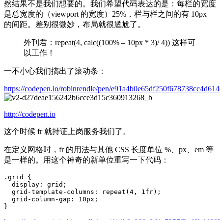
然结果不是我们想要的。我们希望代码表达的是：每栏的宽度
是总宽度的（viewport 的宽度）25%，栏与栏之间的有 10px
的间距。差别很微妙，布局就很尴尬了。
外刊君：repeat(4, calc((100% – 10px * 3)/ 4)) 这样可
以工作！
一不小心我们搞出了滚动条：
https://
codepen.io/robinrendle/
pen/e91a4b0e65df250f678738cc4d61
http://
codepen.io
这个时候 fr 就持证上岗服务我们了。
在定义网格时，fr 的用法与其他 CSS 长度单位 %、px、em 等
是一样的。用这个神奇的新单位重写一下代码：
.grid
{
display
:
grid
;
grid
-
template
-
columns
:
repeat
(
4
,
1
fr
);
grid
-
column
-
gap
:
10px
;
}