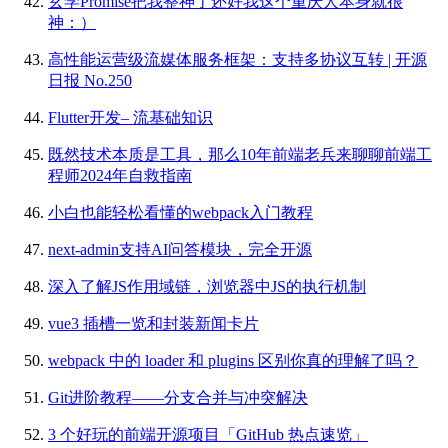
玄学Promise把我整神了还好我这个重庆人本身就很
神：）
高性能运营级流媒体服务框架：支持多协议互转 | 开源
日报 No.250
Flutter开发– 流基础知识
既然技术本质是工具，那么10年前端老兵来聊聊前端工
程师2024年自救指南
小白也能轻松看懂的webpack入门教程
next-admin支持AI问答模块，完全开源
深入了解JS作用域链，浏览器中JS的执行机制
vue3 插槽一览和封装新闻卡片
webpack 中的 loader 和 plugins 区别你真的理解了吗？
Git进阶教程——分支合并与冲突解决
3 个好玩的前端开源项目「GitHub 热点速览」