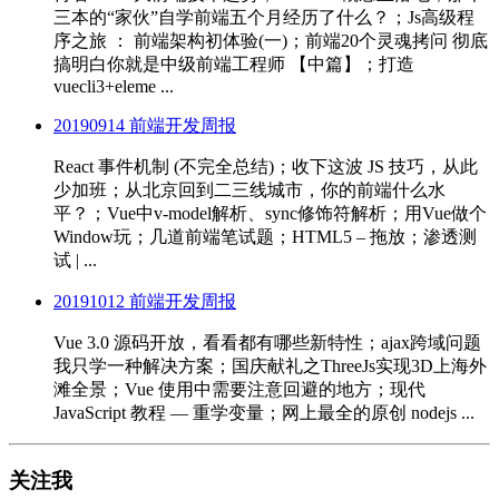
三本的“家伙”自学前端五个月经历了什么？；Js高级程
序之旅 ： 前端架构初体验(一)；前端20个灵魂拷问 彻底
搞明白你就是中级前端工程师 【中篇】；打造
vuecli3+eleme ...
20190914 前端开发周报
React 事件机制 (不完全总结)；收下这波 JS 技巧，从此
少加班；从北京回到二三线城市，你的前端什么水
平？；Vue中v-model解析、sync修饰符解析；用Vue做个
Window玩；几道前端笔试题；HTML5 – 拖放；渗透测
试 | ...
20191012 前端开发周报
Vue 3.0 源码开放，看看都有哪些新特性；ajax跨域问题
我只学一种解决方案；国庆献礼之ThreeJs实现3D上海外
滩全景；Vue 使用中需要注意回避的地方；现代
JavaScript 教程 — 重学变量；网上最全的原创 nodejs ...
关注我