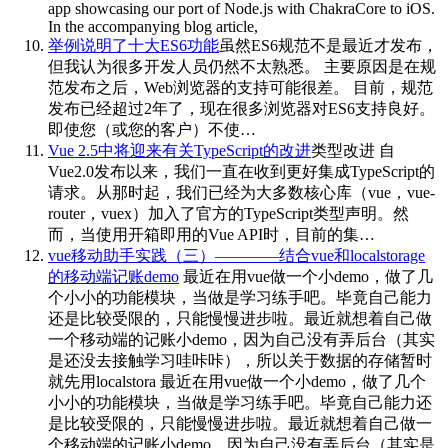
app showcasing our port of Node.js with ChakraCore to iOS.
In the accompanying blog article,
举例说明了十大ES6功能
虽然ES6规范不是最近才发布，
但我认为很多开发人员仍然不太熟悉。 主要原因是在规
范发布之后，Web浏览器的支持可能很差。 目前，规范
发布已经超过2年了，现在很多浏览器对ES6支持良好。
即使您（或您的客户）不使…
Vue 2.5中将迎来有关TypeScript的改进
类型改进 自
Vue2.0发布以来，我们一直在收到更好集成TypeScript的
请求。从那时起，我们已经为大多数核心库（vue，vue-
router，vuex）加入了官方的TypeScript类型声明。然
而，当使用开箱即用的Vue API时，目前的集…
vue移动助手实践（三）————结合vue和localstorage
的移动端记账demo
最近在用vue做一个小demo，做了几
个小小的功能模块，当做是学习练手吧。毕竟自己能力
还是比较受限的，只能慢慢进步啦。最近就想着自己做
一个移动端的记账小demo，因为自己没有弄后台（其实
是还没去接触学习哇咔咔），所以关于数据的存储暂时
就先用localstora 最近在用vue做一个小demo，做了几个
小小的功能模块，当做是学习练手吧。毕竟自己能力还
是比较受限的，只能慢慢进步啦。最近就想着自己做一
个移动端的记账小demo，因为自己没有弄后台（其实是