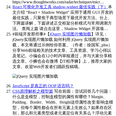
https://www.thoughtworks.com/radar/techniques/micr…
React 可视化开发工具 shadow-widget 最佳实践（下）
本
文介绍 “React + Shadow Widget” 应用于通用 GUI 开发的
最佳实践，只聚焦于典型场景下最优开发方法。分上、
下两篇讲解，下篇讲述正交框架分析模式与常用调测方
法。 查阅上篇 请点击这里，Shadow Widget 开源项…
#前端开发那些事#【
jQuery 实现图片懒加载
】详见：
jQuery实现图片懒加载 如何利用 jQuery 实现图片懒加
载，本文将通过示例给你答案。（作者：徐国军_plus）
分享Web前端相关的技术文章、工具资源、学习心得以
及笔记。小编会在12小时内审核通过，并与大家分享精
选文章。小狮也会在微博【IT程序狮】上，推荐大家的
文章。欢迎Web开发者们踊跃投稿哦。
JavaScript 是真正的 OOP 语言吗？
CSS原理解析之模型篇
写在前面：尝试回答几个问题：
什么是盒模型，控制盒模型的属性有哪些？Margin、
Padding、Border、Width、Height这些属性改变/影响盒模
型，但每个属性都会在所有元素上生效么？如果存在区
别，那么和元素类型或者元素定位有关系么？浮动元素