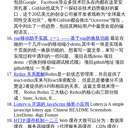
包括Google、Facebook等众多技术巨头在内都在这里安
营扎寨，GitHub也成为了一探硅谷技术趋势最好的窗
口，这个20亿美元的创业公司被开发者戏称为“全球最大
同性交友社区”，每年GitHub都会推出“Octoverse”报告，
其中列出了一些趋势，包括其网站用户中最受欢迎的编
程语言。…
vue移动助手实践（一）——基于vue的换肤功能
最近在
做的一个几月vue的移动端小demo,其中有一块是实现各
个页面的统一换肤功能的。想着写一篇文章，来写一写
实现过程中遇到的一些问题。 项目在线demo 项目
demo（切换到移动端调试模式哦） 项目github地址 项目
github地址 一 先看一
Redux 关系图解
Redux是一款状态管理库，并且提供了
react-redux库来与React亲密配合， 但是总是傻傻分不清
楚这2者提供的API和相应的关系。这篇文章就来理一
理。 Redux Redux 三大核心 Redux的核心由三部分组
成：Store, Action, R…
Lottery.js 开源的 JavaScript 抽奖小应用
Lottery.js A simple
javascript lottery app. Chinese README Screenshots
LiveDemo -&gt; Feature
HTTP 缓存机制一二三
Web 缓存大致可以分为：数据库
缓存、服务器端缓存（代理服务器缓存、CDN 缓存）、