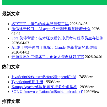
最新文章
名字定了，但你的成本算清楚了吗
2026-04-05
微信终于松口，AI agent 住进聊天框意味着什么
2026-
04-04
Sora 关停背后：技术狂欢后的冷思考与程序员生存法则
2026-04-03
AI 终于把手伸向了鼠标：Claude 更新背后的真逻辑
2026-04-02
开源世界的门锁坏了，创始人亲自修好了它
2026-04-01
热门文章
JavaScript操作insertBefore和appendChild
1745View
TypeScript使用手册
1550View
Xampp Apache修改配置支持多个虚拟机
1289View
SQL Unknown collation:‘utf8mb4_unicode_ci’
1050View
推荐文章