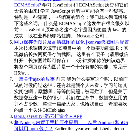
ECMAScript?
学习 JavaScript 和 ECMAScript 历史和它们
命名的由来! 学习 JavaScript 过程中可能会有一些疑惑。
特别是一些缩写，一些缩写的组合；我们就来彻底解释
下这些名词。 什么是 ECMAScript? 这发生在很久很久以
前： JavaScript 原本命名这个名字是因为想借助 Java 的
成功，以在业界能够站住脚。 Netscape 公司…
网页保存为图片及高清截图的优化 | canvas跨域图片配置
本次技术调研来源于H5项目中的一个重要功能需求：实
现微信长按网页保存为截图。 这里有个栗子（请用微信
打开，长按图片即可保存）：3分钟探索你的知识边界
将整个网页保存为图片是一个十分有趣的功能，常见于
H5活…
一篇关于ajax的故事
前言 我为什么要写这个呢，以前面
试的时候问过这些，还有就是我个人来看，学习前端其
实闭包啊，原型啊，等等的问题，被写烂了，但是关于
数据交互这一块的很少，我们在业务中，数据交互用的
并不占少数，整理一篇给大家，也给我自己，希望喜欢
的点一个关注GitHub ajax
tabris.js+restify+码云打造个人APP
将 Node.js 内置于手机原生应用——以后 Android 和 iOS
可以用 npm 包了？
Earlier this year we published a demo