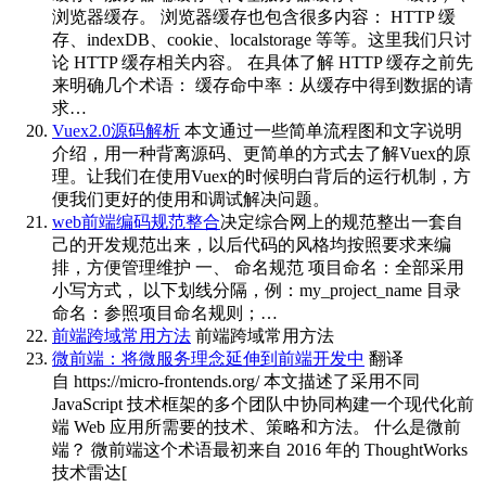
浏览器缓存。 浏览器缓存也包含很多内容： HTTP 缓
存、indexDB、cookie、localstorage 等等。这里我们只讨
论 HTTP 缓存相关内容。 在具体了解 HTTP 缓存之前先
来明确几个术语： 缓存命中率：从缓存中得到数据的请
求…
Vuex2.0源码解析
本文通过一些简单流程图和文字说明
介绍，用一种背离源码、更简单的方式去了解Vuex的原
理。让我们在使用Vuex的时候明白背后的运行机制，方
便我们更好的使用和调试解决问题。
web前端编码规范整合
决定综合网上的规范整出一套自
己的开发规范出来，以后代码的风格均按照要求来编
排，方便管理维护 一、 命名规范 项目命名：全部采用
小写方式， 以下划线分隔，例：my_project_name 目录
命名：参照项目命名规则；…
前端跨域常用方法
前端跨域常用方法
微前端：将微服务理念延伸到前端开发中
翻译
自 https://micro-frontends.org/ 本文描述了采用不同
JavaScript 技术框架的多个团队中协同构建一个现代化前
端 Web 应用所需要的技术、策略和方法。 什么是微前
端？ 微前端这个术语最初来自 2016 年的 ThoughtWorks
技术雷达[