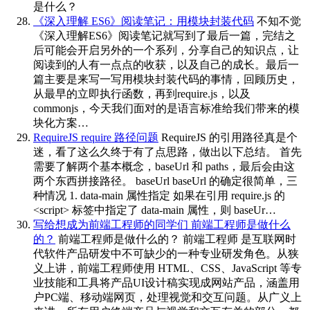
是什么？
《深入理解 ES6》阅读笔记：用模块封装代码
不知不觉
《深入理解ES6》阅读笔记就写到了最后一篇，完结之
后可能会开启另外的一个系列，分享自己的知识点，让
阅读到的人有一点点的收获，以及自己的成长。最后一
篇主要是来写一写用模块封装代码的事情，回顾历史，
从最早的立即执行函数，再到require.js，以及
commonjs，今天我们面对的是语言标准给我们带来的模
块化方案…
RequireJS require 路径问题
RequireJS 的引用路径真是个
迷，看了这么久终于有了点思路，做出以下总结。 首先
需要了解两个基本概念，baseUrl 和 paths，最后会由这
两个东西拼接路径。 baseUrl baseUrl 的确定很简单，三
种情况 1. data-main 属性指定 如果在引用 require.js 的
<script> 标签中指定了 data-main 属性，则 baseUr…
写给想成为前端工程师的同学们 前端工程师是做什么
的？
前端工程师是做什么的？ 前端工程师 是互联网时
代软件产品研发中不可缺少的一种专业研发角色。从狭
义上讲，前端工程师使用 HTML、CSS、JavaScript 等专
业技能和工具将产品UI设计稿实现成网站产品，涵盖用
户PC端、移动端网页，处理视觉和交互问题。从广义上