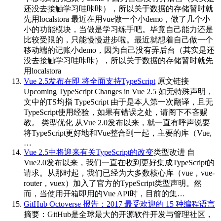
还没去接触学习哇咔咔），所以关于数据的存储暂时就
先用localstora 最近在用vue做一个小demo，做了几个小
小的功能模块，当做是学习练手吧。毕竟自己能力还是
比较受限的，只能慢慢进步啦。最近就想着自己做一个
移动端的记账小demo，因为自己没有弄后台（其实是还
没去接触学习哇咔咔），所以关于数据的存储暂时就先
用localstora
Vue 2.5发布在即 将全面支持TypeScript
原文链接
Upcoming TypeScript Changes in Vue 2.5 如无特殊声明，
文中的TS均指 TypeScript 由于是本人第一次翻译，且无
TypeScript使用经验，如果有错误之处，请阁下不吝赐
教。 类型优化 从Vue 2.0发布以来，就一直有呼声说要
将TypeScript更好地和Vue整合到一起，主要的库（Vue,
…
Vue 2.5中将迎来有关TypeScript的改变
类型改进 自
Vue2.0发布以来，我们一直在收到更好集成TypeScript的
请求。从那时起，我们已经为大多数核心库（vue，vue-
router，vuex）加入了官方的TypeScript类型声明。然
而，当使用开箱即用的Vue API时，目前的集…
GitHub Octoverse 报告：2017 最受欢迎的 15 种编程语言
摘要：GitHub是全球最大的开源软件开发与管理社区，