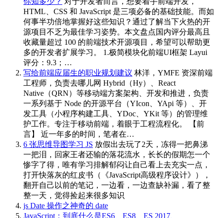
你知多少？
对于开发者而言，想要着手前端开发，
HTML、CSS 和 JavaScript 是三项必备的基础技能。而如
何事半功倍地掌握好这些知识？通过了解当下火热的开
源项目不乏为最佳学习姿势。本文盘点国内评分最高且
收藏量超过 100 的前端技术开源项目，希望可以帮助更
多的开发者扩展学习。 1.极简模块化前端UI框架 Layui
评分：9.3；…
写给前端应届生的职业规划建议
林洋，YMFE 资深前端
工程师，负责去哪儿网 Hybrid（Hy）、React
Native（QRN）等移动端方案架构、开发和推进，负责
一系列基于 Node 的开源平台（YIcon、YApi 等）、开
发工具（小程序构建工具、YDoc、YKit 等）的管理维
护工作。专注于移动前端，着眼于工程流程化。 【前
言】 近一年多的时间，笔者在…
6 张思维导图学习 JS
放假出去玩了2天，冻得一把鼻涕
一把泪，回家王者还输的落花流水，长长的假期怎一个
惨字了得，唯有学习排解郁闷让自己看上去充实一点，
打开快落灰的红皮书（《JavaScript高级程序设计》），
翻开自己以前的笔记，一边看，一边查缺补漏，看了整
整一天，觉得捡起来很多知识
js Date 操作之神奇的 date
JavaScript：到底什么是ES6、ES8、ES 2017、