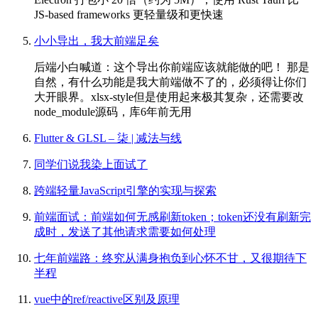
JS-based frameworks 更轻量级和更快速
小小导出，我大前端足矣
后端小白喊道：这个导出你前端应该就能做的吧！ 那是
自然，有什么功能是我大前端做不了的，必须得让你们
大开眼界。xlsx-style但是使用起来极其复杂，还需要改
node_module源码，库6年前无用
Flutter & GLSL – 柒 | 减法与线
同学们说我染上面试了
跨端轻量JavaScript引擎的实现与探索
前端面试：前端如何无感刷新token；token还没有刷新完
成时，发送了其他请求需要如何处理
七年前端路：终究从满身抱负到心怀不甘，又很期待下
半程
vue中的ref/reactive区别及原理