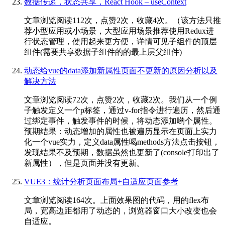
数据传递，状态共享，React Hook – useContext
文章浏览阅读112次，点赞2次，收藏4次。（该方法只推
荐小型应用或小场景，大型应用场景推荐使用Redux进
行状态管理，使用起来更方便，详情可见子组件的顶层
组件(需要共享数据子组件的的最上层父组件)
动态给vue的data添加新属性页面不更新的原因分析以及
解决方法
文章浏览阅读72次，点赞2次，收藏2次。我们从一个例
子触发定义一个p标签，通过v-for指令进行遍历，然后通
过绑定事件，触发事件的时候，将动态添加哟个属性。
预期结果：动态增加的属性也被遍历显示在页面上实力
化一个vue实力，定义data属性喝methods方法点击按钮，
发现结果不及预期，数据虽然也更新了(console打印出了
新属性），但是页面并没有更新。
VUE3：统计分析页面布局+自适应页面参考
文章浏览阅读164次。上面效果图的代码，用的flex布
局，宽高边距都用了动态的，浏览器窗口大小改变也会
自适应。