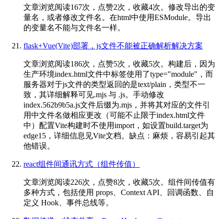
文章浏览阅读167次，点赞2次，收藏4次。修改导出的变
量名，或者修改文件名。在html中使用ESModule。导出
的变量名不能与文件名一样。
flask+Vue(Vite)部署，js文件不能被正确解析解决方案
文章浏览阅读186次，点赞5次，收藏5次。构建后，因为
生产环境index.html​文件中​标签使用了type="module"​，而
服务器对于js文件的类型返回的是text/plain​，类型不一
致，其详细解释可见.mjs 与 .js。手动修改
index.562b9b5a.js​文件后缀为.mjs​，并将其对应的文件引
用中文件名做相应更改（可能不止限于index.html​文件
中）配置Vite构建时不使用import​，如设置build.target​为
edge15​，详细信息见Vite文档。缺点：麻烦，容易引起其
他错误。
react组件间通讯方式（组件传值）
文章浏览阅读226次，点赞8次，收藏5次。组件间传值有
多种方式，包括使用 props、Context API、回调函数、自
定义 Hook、事件总线等。