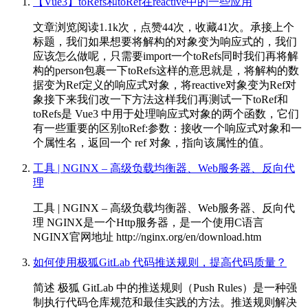
【Vue3】toRefs和toRef在reactive中的一些应用
文章浏览阅读1.1k次，点赞44次，收藏41次。承接上个
标题，我们如果想要将解构的对象变为响应式的，我们
应该怎么做呢，只需要import一个toRefs同时我们再将解
构的person包裹一下toRefs这样的意思就是，将解构的数
据变为Ref定义的响应式对象，将reactive对象变为Ref对
象接下来我们改一下方法这样我们再测试一下toRef和
toRefs是 Vue3 中用于处理响应式对象的两个函数，它们
有一些重要的区别toRef:参数：接收一个响应式对象和一
个属性名，返回一个 ref 对象，指向该属性的值。
工具 | NGINX – 高级负载均衡器、Web服务器、反向代
理
工具 | NGINX – 高级负载均衡器、Web服务器、反向代
理 NGINX是一个Http服务器，是一个使用C语言
NGINX官网地址 http://nginx.org/en/download.htm
如何使用极狐GitLab 代码推送规则，提高代码质量？
简述 极狐 GitLab 中的推送规则（Push Rules）是一种强
制执行代码仓库规范和最佳实践的方法。推送规则解决