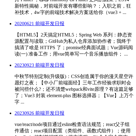
新特性揭秘，对前端开发有哪些影响？；入职之前，狂
补技术，4w字的前端技术解决方案送给你（vue3 + ...
20200621 前端开发日报
【HTML5】2天搞定HTML5；Spring Web 系列：静态资
源配置与读取；GitHub为私人仓库添加协作者；我终于
搞清了啥是 HTTPS 了；promise经典面试题；Vue源码阅
读(一) 准备工作；用vue简单写一个音乐播放组件； ...
20230923 前端开发日报
中秋节特别定制(升级版)：CSS创造属于你的漫天星空许
愿灯之夜；【中小厂前端面经】三年工作经验求职时会
被问些什么?；还不清楚webpack和vite原理？有这篇足够
了；Vue3 封装 element-plus 图标选择器；【Vue】上万个
字 ...
20230926 前端开发日报
vue/react/node项目通过eslint检查语法规范；react父子组
件通信；react项目配置（类组件、函数式组件）；使用