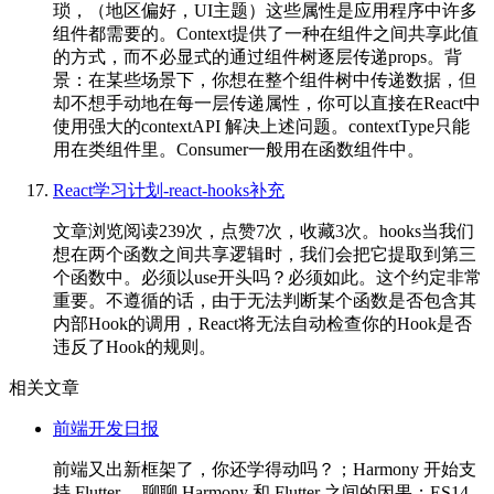
琐，（地区偏好，UI主题）这些属性是应用程序中许多
组件都需要的。Context提供了一种在组件之间共享此值
的方式，而不必显式的通过组件树逐层传递props。背
景：在某些场景下，你想在整个组件树中传递数据，但
却不想手动地在每一层传递属性，你可以直接在React中
使用强大的contextAPI 解决上述问题。contextType只能
用在类组件里。Consumer一般用在函数组件中。
React学习计划-react-hooks补充
文章浏览阅读239次，点赞7次，收藏3次。hooks当我们
想在两个函数之间共享逻辑时，我们会把它提取到第三
个函数中。必须以use开头吗？必须如此。这个约定非常
重要。不遵循的话，由于无法判断某个函数是否包含其
内部Hook的调用，React将无法自动检查你的Hook是否
违反了Hook的规则。
相关文章
前端开发日报
前端又出新框架了，你还学得动吗？；Harmony 开始支
持 Flutter ，聊聊 Harmony 和 Flutter 之间的因果；ES14