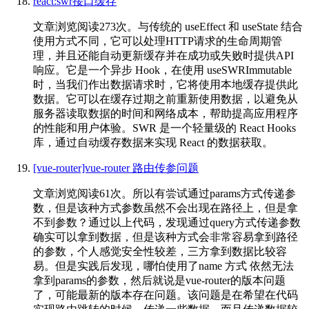
react:swr接口缓存
文章浏览阅读273次。与传统的 useEffect 和 useState 结合
使用方式不同，它可以处理HTTP请求的生命周期管
理，并且还能自动更新缓存并在成功或失败时提供API
响应。它是一个异步 Hook，在使用 useSWRImmutable
时，当我们作出数据请求时，它将使用本地缓存提供此
数据。它可以在缓存过期之前重新使用数据，以避免从
服务器读取数据的时间和网络成本，帮助提高应用程序
的性能和用户体验。SWR 是一个轻量级的 React Hooks
库，通过自动缓存数据来实现 React 的数据获取。
[vue-router]vue-router 路由传参问题
文章浏览阅读61次。所以有尝试通过params方式传递参
数，但是该种方式参数虽然不会出现在路径上，但是拿
不到参数？通过以上代码，发现通过query方式传递参数
确实可以拿到数据，但是该种方式会非常容易拿到路径
的参数，个人感觉安全性较差，三方拿到数据比较容
易。但是实践后发现，哪怕使用了name 方式 依然无法
拿到params的参数，然后就说是vue-router的版本问题
了，可能最新的版本存在问题。该问题是在希望在代码