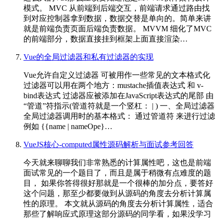
模式。 MVC 从前端到后端交互，前端请求通过路由找
到对应控制器拿到数据，数据交替是单向的。简单来讲
就是前端负责页面后端负责数据。 MVVM 细化了MVC
的前端部分，数据直接挂到框架上面直接渲染…
Vue的全局过滤器和私有过滤器的实现
Vue允许自定义过滤器 可被用作一些常见的文本格式化
过滤器可以用在两个地方：mustache插值表达式 和 v-
bind表达式 过滤器应被添加在JavaScript表达式的尾部 由
“管道”符指示(管道符就是一个竖杠： | ) 一、全局过滤器
全局过滤器调用时的基本格式： 通过管道符 来进行过滤
例如 {{name | nameOpe}…
VueJS核心-computed属性源码解析与面试参考回答
今天就来聊聊我们非常熟悉的计算属性吧，这也是前端
面试常见的一个题目了，而且是属于稍微有点难度的题
目， 如果你答得很好那就是一个很棒的加分点，要答好
这个问题，那至少都要做到从源码的角度去分析计算属
性的原理。 本文就从源码的角度去分析计算属性，适合
那些了解响应式原理这部分源码的同学看，如果没学习