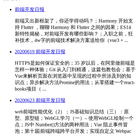
前端开发日报
前端又出新框架了，你还学得动吗？；Harmony 开始支
持 Flutter ，聊聊 Harmony 和 Flutter 之间的因果；ES14
新特性揭秘，对前端开发有哪些影响？；入职之前，狂
补技术，4w字的前端技术解决方案送给你（vue3 + ...
20200619 前端开发日报
HTTPS是如何保证安全的；35 岁以后，在阿里做前端是
怎样一种体验；Git 从入门到精通，这篇包教包会；基于
Vue来解析页面在浏览器中呈现的过程中所涉及到的知
识点；异步解决方法Promise的用法；从零搭建一个react-
hooks项目（ ...
20200623 前端开发日报
web前端性能优化（2）；JS基础知识总结（三）：原
型、原型链；WebGL学习（一）– 使用WebGL绘制一个
点；JS中 Number()方法的两种用法；Vue 阻止事件冒
泡；第十届|前端跨端跨平台开发；实现自定义 Webpac
...