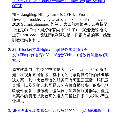
『字节跳动LeetCode联合周赛』–周赛185(JavaScript) |
OFEII
前言 :laughing: Hi! my name is OFEII, a Front-end
Developer rookie…… :sweat_smile: Still 0 offer in this cold
2020 Spring. :grinning: 菜鸟 。大四前端菜鸟，20春招至
今还是0 offer(下周好像有两个hr面了)， 兴趣使然 地刷
上了LeetCode，发现用js刷算法是一件很有趣的事，感受
到数据结构和…
利用Docker挂载Nginx-rtmp(服务器直播流分
发)+FFmpeg(推流)+Vue.js结合Video.js(播放器流播放)来
实…
原文转载自「刘悦的技术博客」 v3u.cn/a_id_75 众所周
知，在视频直播领域，有不同的商家提供各种的商业解
决方案，其中比较靠谱的服务商有阿里云直播，腾讯云
直播，以及又拍云和网易云的有偿直播服务，服务包括
软硬件设备，摄像机，编码器，流媒体服务器等。但是
其高昂的费用以及较高的准入门槛让许多个人和小型企
业望…
如何快速实现鲲鹏弹性云服务器的Node.js部署和高可用