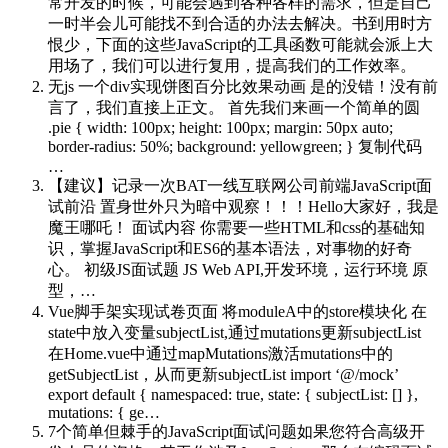
常开发的时候，可能会遇到各种各样的需求，但是自己
一时半会儿可能找不到合适的办法去解决。书到用时方
恨少，下面的这些JavaScript的工具函数可能就会派上大
用场了，我们可以进行复用，提高我们的工作效率。
无js 一个div实现饼图百分比效果动画
是的没错！没有前
言了，我们直接上正文。 首先我们来画一个简单的圆
.pie { width: 100px; height: 100px; margin: 50px auto;
border-radius: 50%; background: yellowgreen; } 复制代码
…
【建议】记录一次BAT一线互联网公司前端JavaScript面
试
前沿 置身世外只为暗中观察！！！Hello大家好，我是
魔王哪吒！ 面试内容 你需要一些HTML和css的基础知
识，掌握JavaScript和ES6的基本语法，对事物的好奇
心。 初级JS面试题 JS Web API,开发环境，运行环境 原
型，…
Vue脚手架实现试卷页面
将moduleA中的store模块化 在
state中放入变量subjectList,通过mutations更新subjectList
在Home.vue中通过mapMutations激活mutations中的
getSubjectList，从而更新subjectList import ‘@/mock’
export default { namespaced: true, state: { subjectList: [] },
mutations: { ge…
7个简单但棘手的JavaScript面试问题
如果您符合高级开