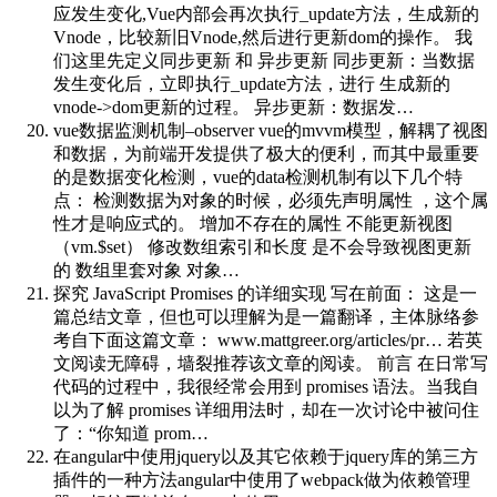
应发生变化,Vue内部会再次执行_update方法，生成新的
Vnode，比较新旧Vnode,然后进行更新dom的操作。 我
们这里先定义同步更新 和 异步更新 同步更新：当数据
发生变化后，立即执行_update方法，进行 生成新的
vnode->dom更新的过程。 异步更新：数据发…
vue数据监测机制–observer
vue的mvvm模型，解耦了视图
和数据，为前端开发提供了极大的便利，而其中最重要
的是数据变化检测，vue的data检测机制有以下几个特
点： 检测数据为对象的时候，必须先声明属性 ，这个属
性才是响应式的。 增加不存在的属性 不能更新视图
（vm.$set） 修改数组索引和长度 是不会导致视图更新
的 数组里套对象 对象…
探究 JavaScript Promises 的详细实现
写在前面： 这是一
篇总结文章，但也可以理解为是一篇翻译，主体脉络参
考自下面这篇文章： www.mattgreer.org/articles/pr… 若英
文阅读无障碍，墙裂推荐该文章的阅读。 前言 在日常写
代码的过程中，我很经常会用到 promises 语法。当我自
以为了解 promises 详细用法时，却在一次讨论中被问住
了：“你知道 prom…
在angular中使用jquery以及其它依赖于jquery库的第三方
插件的一种方法
angular中使用了webpack做为依赖管理