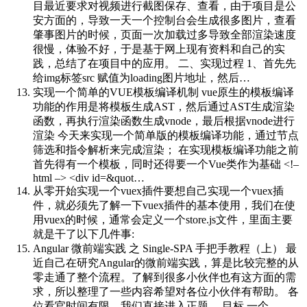
目最近要求对视频进行截图保存、查看，由于项目是公
安方面的，导致一天一个控制台会生成很多图片，查看
肇事图片的时候，页面一次加载过多导致全部渲染速度
很慢，体验不好，于是基于网上现有资料和自己的实
践，总结了在项目中的应用。 二、实现过程 1、首先先
给img标签src 赋值为loading图片地址，然后…
实现一个简单的VUE模板编译机制
vue原生的模板编译
功能的作用是将模板生成AST，然后通过AST生成渲染
函数，再执行渲染函数生成vnode，最后根据vnode进行
渲染 今天来实现一个简单版的模板编译功能，通过节点
筛选和指令解析来完成渲染； 在实现模板编译功能之前
首先得有一个模板，同时还得要一个Vue类作为基础 <!–
html –> <div id=&quot…
从零开始实现一个vuex插件
要想自己实现一个vuex插
件，就必须先了解一下vuex插件的基本使用，我们在使
用vuex的时候，通常会定义一个store.js文件，里面主要
就是干了以下几件事:
Angular 微前端实践 之 Single-SPA 手把手教程（上）
最
近自己在研究Angular的微前端实践，算是比较完整的从
零走通了整个流程。了解到很多小伙伴也有这方面的需
求，所以整理了一些内容希望对各位小伙伴有帮助。 各
位看官时间有限，我们直接进入正题。 目标 一个