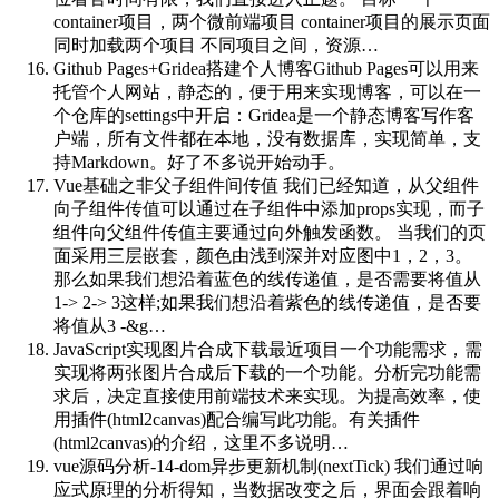
container项目，两个微前端项目 container项目的展示页面
同时加载两个项目 不同项目之间，资源…
Github Pages+Gridea搭建个人博客
Github Pages可以用来
托管个人网站，静态的，便于用来实现博客，可以在一
个仓库的settings中开启：Gridea是一个静态博客写作客
户端，所有文件都在本地，没有数据库，实现简单，支
持Markdown。好了不多说开始动手。
Vue基础之非父子组件间传值
我们已经知道，从父组件
向子组件传值可以通过在子组件中添加props实现，而子
组件向父组件传值主要通过向外触发函数。 当我们的页
面采用三层嵌套，颜色由浅到深并对应图中1，2，3。
那么如果我们想沿着蓝色的线传递值，是否需要将值从
1-> 2-> 3这样;如果我们想沿着紫色的线传递值，是否要
将值从3 -&g…
JavaScript实现图片合成下载
最近项目一个功能需求，需
实现将两张图片合成后下载的一个功能。分析完功能需
求后，决定直接使用前端技术来实现。为提高效率，使
用插件(html2canvas)配合编写此功能。有关插件
(html2canvas)的介绍，这里不多说明…
vue源码分析-14-dom异步更新机制(nextTick)
我们通过响
应式原理的分析得知，当数据改变之后，界面会跟着响