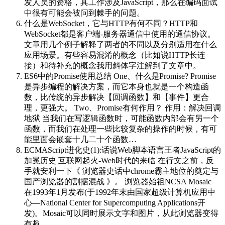
发人员的资格，其工作涉及JavaScript，那么在编码面试
中很有可能会被问到棘手的问题。
什么是WebSocket，它与HTTP有何不同？
HTTP和
WebSocket都是客户端-服务器通信中使用的通信协议。
文章用几个例子解释了两者的不同以及分别适用在什么
应用场景。有些容易混淆的概念（比如说HTTP长连
接）和待补充的概念我用斜体字注解到了文章中。
ES6中的Promise使用总结
One、什么是Promise? Promise
是异步编程的解决方案，而它本身也就是一个构造函
数，比传统的异步解决【回调函数】和【事件】更合
理，更强大。 Two、Promise有何作用？ 作用：解决回调
地狱 当我们在写逻辑函数时，可能函数内部会有另一个
函数，而我们在处理一些比较复杂的操作的时候，有可
能里面会嵌套十几二十个函数…
ECMAScript进化史(1):​话说Web脚本语言王者JavaScript的
加冕历史
互联网起火-Web时代的来临 在行文之前，反
手就安利一下《 浏览器史话中chrome霸主地位的奠定与
国产浏览器的割据混战 》。 浏览器始祖NCSA Mosaic
在1993年1月发布(于1992年末由国家超级计算机应用中
心—National Center for Supercomputing Applications开
发)。Mosaic可以同时展示文字和图片，从此浏览器变得
有趣…