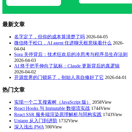
最新文章
名字定了，但你的成本算清楚了吗
2026-04-05
微信终于松口，AI agent 住进聊天框意味着什么
2026-
04-04
Sora 关停背后：技术狂欢后的冷思考与程序员生存法则
2026-04-03
AI 终于把手伸向了鼠标：Claude 更新背后的真逻辑
2026-04-02
开源世界的门锁坏了，创始人亲自修好了它
2026-04-01
热门文章
实现一个二叉搜索树（JavaScript 版）
2058View
React Hooks 与 Immutable 数据流实战
1744View
React SSR 服务端渲染原理解析与同构实践
1743View
Uniapp 从入门到进阶
1732View
深入浅出 PWA
590View