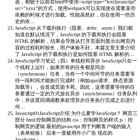
器，相较于以前在html中使用<script type=”text/javascript”
src=”xxxx”的方式，使用webpack可以实现使在需要某些
依赖的时候才进行加载。性能虽然好，但在使用一些历
史的依…
JavaScript 从下载到执行（阻塞、defer、async）
我们都
知道在默认情况下，JavaScript 的下载和执行会阻塞
HTML 的解析，结果会导致从打开页面到显示出网页内
容的过程耗时较长，用户体验不好。本篇文章主要介绍
了 JavaScript 的下载和执行是如何阻塞 HTML 解析的…
JavaScript学习笔记（四）单线程和异步
JavaScript只在一
个线程上运行，如果所有的任务都是同步
（synchronous）任务，当有一个中间环节的任务需要等
待一段时间才能执行完成时（例如ajax请求、静态资源
加载等），会造成页面卡死。因此，这类需要等待的任
务要通过一定的方式放在异步（asynchronous）任务队列
中，并设置回调函数来处理异步任务执行完成之后进行
何…
Javascript01
JavaScript介绍 为什么要学JavaScript？ 网页三
部分 html:控制网页的结构 css：控制网页的样式 js：控
制网页的逻辑 最初的javascript 用于判断客户端的输入
（表单校验） 后来一度被用作小广告 现在的
JavaScript：…