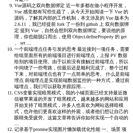
Vue源码之双向数据绑定
近一年多都在做小程序开发，
Vue 感觉都有写些生疏了，从今天开始阅读一下 Vue 的
源码，了解其内部的工作机制，本文涉及的 Vue 版本为
2.6.11 ，我已经提前 fork 了一份到 github 上 双向数据绑
定 提到 Vue ，自然会想到双向数据绑定，要说他的原
理，你也能脱口而出，使用 Object.defineProperty 的 get
、 set …
一个前端埋点任务引发的思考
最近接到一项任务，需要
给组里面所有的前端项目进行前端埋点，上报 PV 数据
给别的项目使用。由于以前没有接触过前端埋点，所以
中间绕了一些弯路，但最后还是顺利完成了。整个过程
下来，对前端埋点也有了一点简单的思考。 什么是前端
埋点 前端埋点是实现前端数据监控的一种方式，通过前
端埋点，我们可以获取并跟踪用…
CSS变量实现暗黑模式，我的小铺页面已经支持
最近微
信被苹果逼的开发了暗黑模式，越来越多的网站和应用
开始支持了暗黑模式，许多人也喜欢为网站选择暗模
式，也许他们更喜欢这样的外观，或者他们想让自己的
眼睛免受疲劳。这篇文章将告诉你如何实现一个自动的
…
记录基于promise实现图片懒加载优化性能
一、场景 项