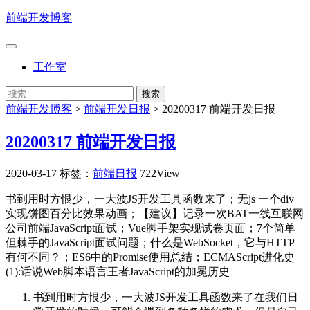
前端开发博客
工作室
前端开发博客
>
前端开发日报
>
20200317 前端开发日报
20200317 前端开发日报
2020-03-17
标签：
前端日报
722View
书到用时方恨少，一大波JS开发工具函数来了；无js 一个div
实现饼图百分比效果动画；【建议】记录一次BAT一线互联网
公司前端JavaScript面试；Vue脚手架实现试卷页面；7个简单
但棘手的JavaScript面试问题；什么是WebSocket，它与HTTP
有何不同？；ES6中的Promise使用总结；ECMAScript进化史
(1):​话说Web脚本语言王者JavaScript的加冕历史
书到用时方恨少，一大波JS开发工具函数来了
在我们日