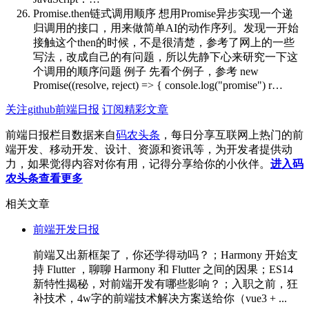
Promise.then链式调用顺序
想用Promise异步实现一个递
归调用的接口，用来做简单AI的动作序列。发现一开始
接触这个then的时候，不是很清楚，参考了网上的一些
写法，改成自己的有问题，所以先静下心来研究一下这
个调用的顺序问题 例子 先看个例子，参考 new
Promise((resolve, reject) => { console.log("promise") r…
关注github前端日报
订阅精彩文章
前端日报栏目数据来自
码农头条
，每日分享互联网上热门的前
端开发、移动开发、设计、资源和资讯等，为开发者提供动
力，如果觉得内容对你有用，记得分享给你的小伙伴。
进入码
农头条查看更多
相关文章
前端开发日报
前端又出新框架了，你还学得动吗？；Harmony 开始支
持 Flutter ，聊聊 Harmony 和 Flutter 之间的因果；ES14
新特性揭秘，对前端开发有哪些影响？；入职之前，狂
补技术，4w字的前端技术解决方案送给你（vue3 + ...