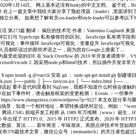
日期是2020年1月14日。 网上基本还没有husky的中文文档。 鉴于
件
在上一篇文章中我给大家分享了预处理器（loader）,里面讲到了style
。 如果想了解有关css-loader和style-loader可以参考
第273篇 翻译： 疯狂的技术宅 作者：Valentino Gagliardi 来
们与 TypeScript 私有修饰符的区别。 JavaScript 私有类字
️可视化：事件循环 JavaScript️可视化：变量提升 JavaScript️可视化：
JS开发人员都听说过的那些术语之一，因为您在Google上搜索了…
，成为最受欢迎的IDE
在 Stack Overflow 的 2019 年开发者
b.com/microsoft/vscode 2. 因采用node.js和html5
npm install -g @vue/cli 安装 git ： sudo apt-get install git 创建项目
ock.json ├── public │ ├── favicon.ico │ └── index.html ├── …
 的变更检测说起 要不是代码里看到 NgZone，我都不知道什么时候
如下事件时，便会触发框架的变更检测： Events – 一些事件，例如 cl
 from https://www.zhangxinxu.com/wordpress/
相对地址，希望转换成绝对定位。例如： “/wordpress/?p=9227
g，腾讯 CSIG 前端开发工程师 从 1989 年万维网（www）诞生，HTTP（
1996 年出现了 HTTP1.0。2015 年 HTTP2 正式发布。2020 
大数据、算法……
新年将至，年味渐浓。美团点评技术年货如期而至
76篇技术文章，微信公众号（meituantech）的关注者也超